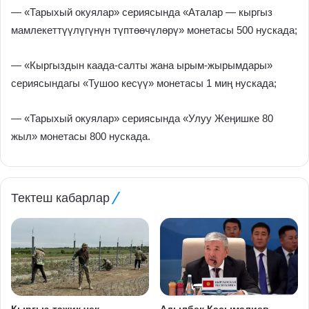
— «Тарыхый окуялар» сериясында «Аталар — кыргыз
мамлекеттүүлүгүнүн түптөөчүлөрү» монетасы 500 нускада;
— «Кыргыздын каада-салты жана ырым-жырымдары»
сериясындагы «Тушоо кесүү» монетасы 1 миң нускада;
— «Тарыхый окуялар» сериясында «Улуу Жеңишке 80
жыл» монетасы 800 нускада.
Тектеш кабарлар
Кыргыз-тажик чек
Адылбек Касымалиев