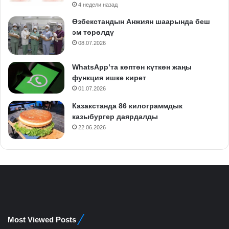
4 недели назад
Өзбекстандын Анжиян шаарында беш
эм төрөлдү
08.07.2026
WhatsApp’та көптөн күткөн жаңы
функция ишке кирет
01.07.2026
Казакстанда 86 килограммдык
казыбургер даярдалды
22.06.2026
Most Viewed Posts