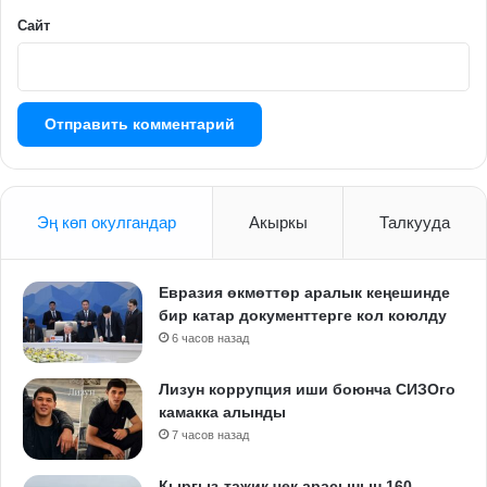
Сайт
Эң көп окулгандар
Акыркы
Талкууда
Евразия өкмөттөр аралык кеңешинде
бир катар документтерге кол коюлду
6 часов назад
Лизун коррупция иши боюнча СИЗОго
камакка алынды
7 часов назад
Кыргыз-тажик чек арасынын 160