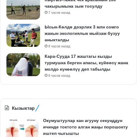
чакырымына зым тосулду
7 часов назад
Ысык-Көлдө дээрлик 3 млн сомго
жакын экологиялык мыйзам бузуу
аныкталды
8 часов назад
Кара-Сууда 17 жаштагы кызды
турмушка берген апасы, күйөөсү жана
молдо күнөөлүү деп табылды
8 часов назад
Кызыктар
Окумуштуулар кан агууну секунддун
ичинде токтото алган жаңы порошокту
иштеп чыгышты