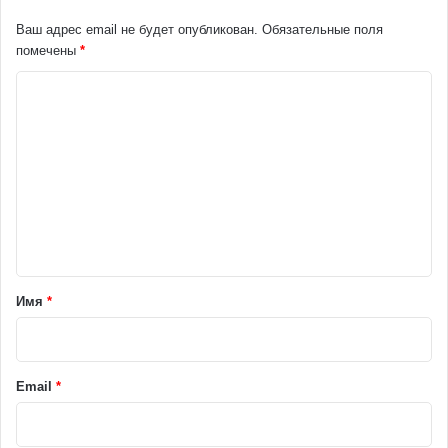
Ваш адрес email не будет опубликован.
Обязательные поля
помечены
*
К
о
м
м
е
н
т
а
Имя
*
р
и
й
Email
*
*