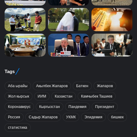
Tags
Аба ырайы
Акылбек Жапаров
Баткен
Жапаров
Жол кырсык
ИИМ
Казакстан
Камчыбек Ташиев
Коронавирус
Кыргызстан
Пандемия
Президент
Россия
Садыр Жапаров
УКМК
Эпидемия
бишкек
статистика