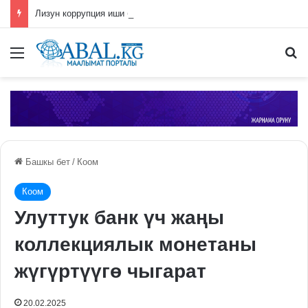
Лизун коррупция иши боюнча СИЗОго камакка алынды
Меню
П
Башкы бет
/
Коом
Коом
Улуттук банк үч жаңы
коллекциялык монетаны
жүгүртүүгө чыгарат
20.02.2025