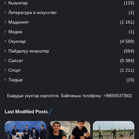
Кызыктар
(115)
Литература и искусство
(1)
Маданият
(1 161)
Медиа
(1)
Окуялар
(4 589)
Пайдалуу кеңештер
(564)
Саясат
(5 384)
Спорт
(1 211)
Тагдыр
(15)
Баардык укуктар корголгон. Байланыш телефону: +996555373502
Last Modified Posts