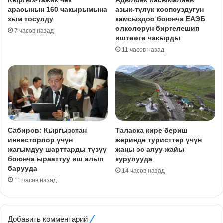
арасынын 160 чакырымына
азык-түлүк коопсуздугун
зым тосулду
камсыздоо боюнча ЕАЭБ
өлкөлөрүн биргелешип
7 часов назад
иштөөгө чакырды
11 часов назад
Сабиров: Кыргызстан
Таласка кире бериш
инвесторлор үчүн
жеринде туристтер үчүн
жагымдуу шарттарды түзүү
жаңы эс алуу жайы
боюнча ырааттуу иш алып
курулууда
барууда
14 часов назад
11 часов назад
Добавить комментарий