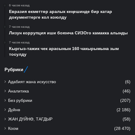
6 часов назад
Евразия өкмөттөр аралык кеңешинде бир катар
документтерге кол коюлду
7 часов назад
Лизун коррупция иши боюнча СИЗОго камакка алынды
7 часов назад
Кыргыз-тажик чек арасынын 160 чакырымына зым
тосулду
Рубрики
Адабият жана искусство
(6)
Аналитика
(46)
Без рубрики
(207)
Дүйнө
(2 186)
ЖАН ДҮЙНӨ, ТАГДЫР
(58)
Коом
(28 470)