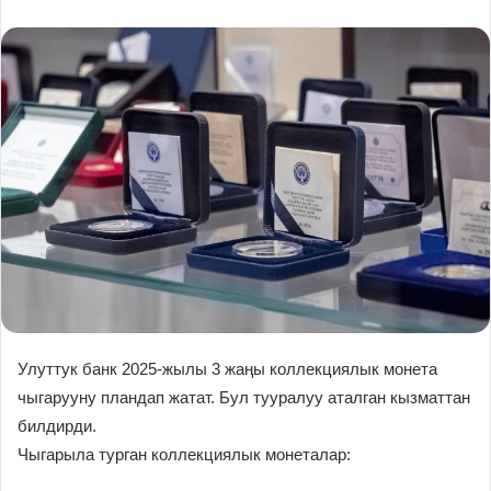
Улуттук банк 2025-жылы 3 жаңы коллекциялык монета
чыгарууну пландап жатат. Бул тууралуу аталган кызматтан
билдирди.
Чыгарыла турган коллекциялык монеталар: