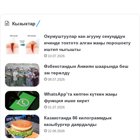
Кызыктар
Окумуштуулар кан агууну секунддун
ичинде токтото алган жаңы порошокту
иштеп чыгышты
10.07.2026
Өзбекстандын Анжиян шаарында беш
эм төрөлдү
08.07.2026
WhatsApp’та көптөн күткөн жаңы
функция ишке кирет
01.07.2026
Казакстанда 86 килограммдык
казыбургер даярдалды
22.06.2026