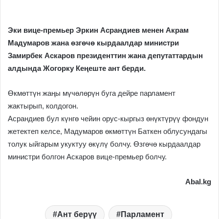
Эки вице-премьер Эркин Асрандиев менен Акрам
Мадумаров жана өзгөчө кырдаалдар министри
Замирбек Аскаров президенттин жана депутаттардын
алдында Жогорку Кеңеште ант берди.
Өкмөттүн жаңы мүчөлөрүн буга дейре парламент
жактырып, колдогон.
Асрандиев бул күнгө чейин орус-кыргыз өнүктүрүү фондун
жетектеп келсе, Мадумаров өкмөттүн Баткен облусундагы
толук ыйгарым укуктуу өкүлү болчу. Өзгөчө кырдаалдар
министри болгон Аскаров вице-премьер болчу.
Abal.kg
Ант берүү
Парламент