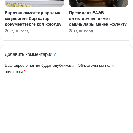
Евразия өкмөттөр аралык
Президент ЕАЭБ
кеңешинде бир катар
өлкөлөрүнүн өкмөт
документтерге кол коюлду
башчылары менен жолукту
3 дня назад
3 дня назад
Добавить комментарий
Ваш адрес email не будет опубликован.
Обязательные поля
помечены
*
К
о
м
м
е
н