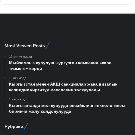
Most Viewed Posts
19 минут назад
Мыйзамсыз курулуш жүргүзгөн компания «кара
тизмеге» кирди
1 час назад
Кыргызстан менен АКШ санкциялар жана визалык
кепилдик киргизүү маселесин талкуулады
1 час назад
Кыргызстанда жол курууда ресайклинг технологиясы
биринчи жолу колдонулууда
Рубрики