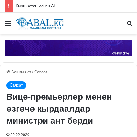
Кыргызстан менен АКШ санкциялар жана визалык кепилдик киргизүү маселесин талкуулады
Меню
П
Башкы бет
/
Саясат
Саясат
Вице-премьерлер менен
өзгөчө кырдаалдар
министри ант берди
20.02.2020