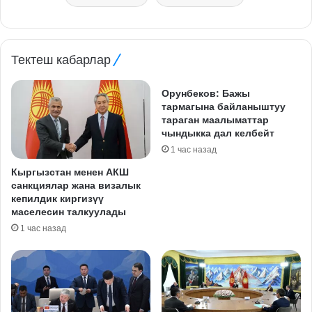
Тектеш кабарлар
Орунбеков: Бажы
тармагына байланыштуу
тараган маалыматтар
чындыкка дал келбейт
1 час назад
Кыргызстан менен АКШ
санкциялар жана визалык
кепилдик киргизүү
маселесин талкуулады
1 час назад