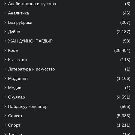
Адабият жана искусство
(6)
Аналитика
(46)
Без рубрики
(207)
Дүйнө
(2 187)
ЖАН ДҮЙНӨ, ТАГДЫР
(58)
Коом
(28 484)
Кызыктар
(115)
Литература и искусство
(1)
Маданият
(1 166)
Медиа
(1)
Окуялар
(4 591)
Пайдалуу кеңештер
(565)
Саясат
(5 386)
Спорт
(1 211)
Тагдыр
(15)