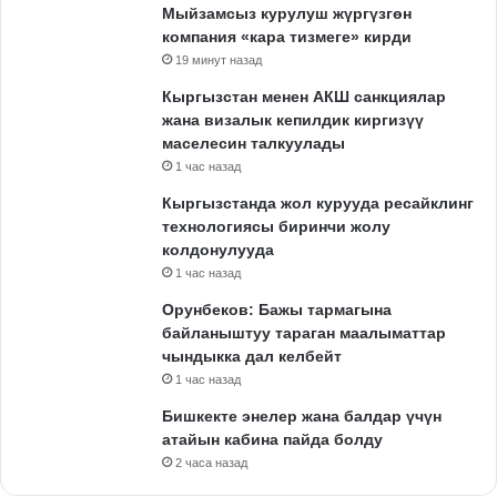
Мыйзамсыз курулуш жүргүзгөн
компания «кара тизмеге» кирди
19 минут назад
Кыргызстан менен АКШ санкциялар
жана визалык кепилдик киргизүү
маселесин талкуулады
1 час назад
Кыргызстанда жол курууда ресайклинг
технологиясы биринчи жолу
колдонулууда
1 час назад
Орунбеков: Бажы тармагына
байланыштуу тараган маалыматтар
чындыкка дал келбейт
1 час назад
Бишкекте энелер жана балдар үчүн
атайын кабина пайда болду
2 часа назад