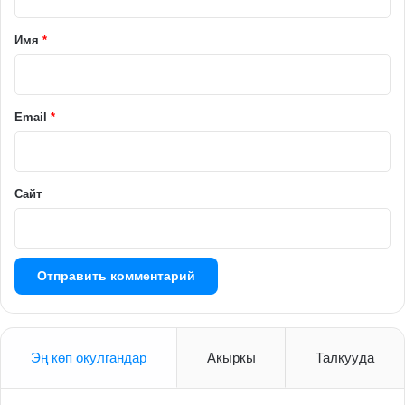
т
а
Имя
*
р
и
й
Email
*
*
Сайт
Эң көп окулгандар
Акыркы
Талкууда