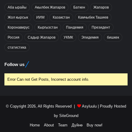
Аба ырайы
Акылбек Жапаров
Баткен
Жапаров
Жол кырсык
ИИМ
Казакстан
Камчыбек Ташиев
Коронавирус
Кыргызстан
Пандемия
Президент
Россия
Садыр Жапаров
УКМК
Эпидемия
бишкек
статистика
Follow us
Error Can not Get Posts, Incorrect account info.
© Copyright 2026, All Rights Reserved |
Asyluulu
| Proudly Hosted
by
SiteGround
Home
About
Team
Дүйнө
Buy now!