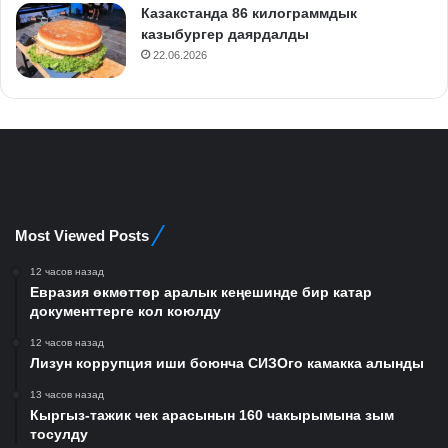
Казакстанда 86 килограммдык
казыбургер даярдалды
22.06.2026
Most Viewed Posts
12 часов назад
Евразия өкмөттөр аралык кеңешинде бир катар
документтерге кол коюлду
12 часов назад
Лизун коррупция иши боюнча СИЗОго камакка алынды
13 часов назад
Кыргыз-тажик чек арасынын 160 чакырымына зым
тосулду