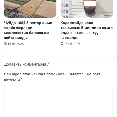
Чүйдө 1084,5 гектар айыл
Кадамжайда чала
чарба жерлери
таанышын 5 миллион сомго
мамлекеттин балансына
алдап кеткен шектүү
кайтарылды
кармалды
15.06.2026
15.06.2026
Добавить комментарий
Ваш адрес email не будет опубликован.
Обязательные поля
помечены
*
К
о
м
м