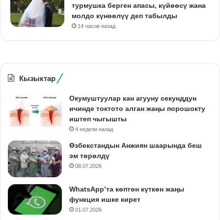
турмушка берген апасы, күйөөсү жана
молдо күнөөлүү деп табылды
14 часов назад
Кызыктар
Окумуштуулар кан агууну секунддун
ичинде токтото алган жаңы порошокту
иштеп чыгышты
4 недели назад
Өзбекстандын Анжиян шаарында беш
эм төрөлдү
08.07.2026
WhatsApp’та көптөн күткөн жаңы
функция ишке кирет
01.07.2026