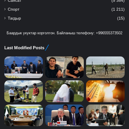
Саясат
(5 384)
Спорт
(1 211)
Тагдыр
(15)
Баардык укуктар корголгон. Байланыш телефону: +996555373502
Last Modified Posts