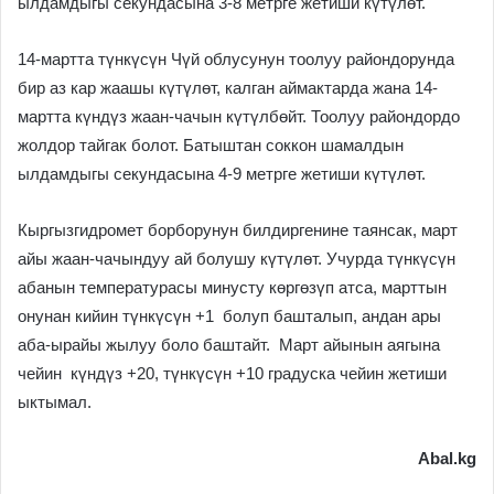
ылдамдыгы секундасына 3-8 метрге жетиши күтүлөт.
14-мартта түнкүсүн Чүй облусунун тоолуу райондорунда
бир аз кар жаашы күтүлөт, калган аймактарда жана 14-
мартта күндүз жаан-чачын күтүлбөйт. Тоолуу райондордо
жолдор тайгак болот. Батыштан соккон шамалдын
ылдамдыгы секундасына 4-9 метрге жетиши күтүлөт.
Кыргызгидромет борборунун билдиргенине таянсак, март
айы жаан-чачындуу ай болушу күтүлөт. Учурда түнкүсүн
абанын температурасы минусту көргөзүп атса, марттын
онунан кийин түнкүсүн +1 болуп башталып, андан ары
аба-ырайы жылуу боло баштайт. Март айынын аягына
чейин күндүз +20, түнкүсүн +10 градуска чейин жетиши
ыктымал.
Abal.kg