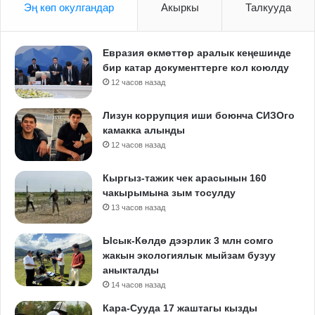
Эң көп окулгандар
Акыркы
Талкууда
Евразия өкмөттөр аралык кеңешинде
бир катар документтерге кол коюлду
12 часов назад
Лизун коррупция иши боюнча СИЗОго
камакка алынды
12 часов назад
Кыргыз-тажик чек арасынын 160
чакырымына зым тосулду
13 часов назад
Ысык-Көлдө дээрлик 3 млн сомго
жакын экологиялык мыйзам бузуу
аныкталды
14 часов назад
Кара-Сууда 17 жаштагы кызды