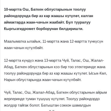
10-мартта Ош, Баткен облустарынын тоолуу
райондорунда бир аз кар жаашы күтүлөт, калган
аймактарда жаан-чачын жаабайт.
Бул тууралуу
Кыргызгидромет борборунан билдиришти.
Маалыматка ылайык, 11-мартта жана 12-мартта түнкүсүн
жаан-чачын күтүлбөйт.
12-мартта күндүз жана 13-мартта Чүй, Талас, Ош, Жалал-
Абад, Баткен облустарынын кээ бир тоо этектеринде жана
тоолуу райондорунда бир аз кар жаашы күтүлөт. Ысык-Көл,
Нарын облустарында жаан-чачын күтүлбөйт.
Чүй, Талас, Ош, Жалал-Абад, Баткен облустарынын айрым
жерлеринде туман түшүшү күтүлөт. Тоолуу райондордо
жолдор тайгак болот. Батыштан соккон шамалдын