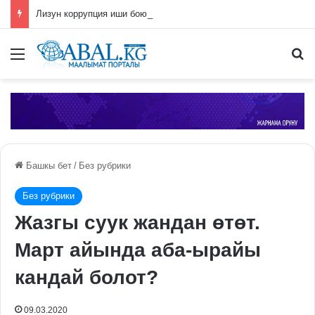
Лизун коррупция иши боюнча СИЗОго камакка алынды
Меню
П
Башкы бет
/
Без рубрики
Без рубрики
Жазгы суук жандан өтөт.
Март айында аба-ырайы
кандай болот?
09.03.2020