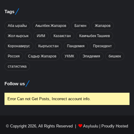
Tags
Аба ырайы
Акылбек Жапаров
Баткен
Жапаров
Жол кырсык
ИИМ
Казакстан
Камчыбек Ташиев
Коронавирус
Кыргызстан
Пандемия
Президент
Россия
Садыр Жапаров
УКМК
Эпидемия
бишкек
статистика
Follow us
Error Can not Get Posts, Incorrect account info.
© Copyright 2026, All Rights Reserved |
Asyluulu
| Proudly Hosted