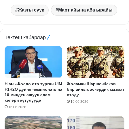
Жазгы суук
Март айына аба ырайы
Тектеш кабарлар
Ысык-Көлдө өтө турган UIM
Жоламан Шаршенбеков
F1H2O дүйнө чемпионатына
бир айлык аскердик кызмат
10 миңден ашуун адам
өтөдү
келери күтүлүүдө
16.06.2026
16.06.2026