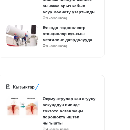
сынакка арыз кабыл
алуу мөөнөтү узартылды
9 часов назад
Өлкөдө гидроэлектр
станциялар күз-кыш
мезгилине даярдалууда
9 часов назад
Кызыктар
Окумуштуулар кан агууну
секунддун ичинде
токтото алган жаңы
порошокту иштеп
чыгышты
4 недели назад