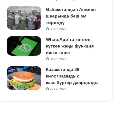
Өзбекстандын Анжиян
шаарында беш эм
төрөлдү
08.07.2026
WhatsApp’та көптөн
күткөн жаңы функция
ишке кирет
01.07.2026
Казакстанда 86
килограммдык
казыбургер даярдалды
22.06.2026