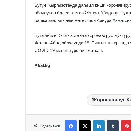
Бугүн Кыргызстанда дагы 14 киши коронавиру
облусунан болсо, жетөө Жалал-Абаддан. Бул 
башкармалыгынын жетекчиси Айнура Акматова
Буга чейин Кыргызстанда коронавирус жуктуру
Жалал-Абад облусунда 19, Бишкек шаарында ү
COVID-19 менен күрөшүп жаткан.
Abal.kg
Коронавирус К
Facebook
X
LinkedIn
Tumblr
Поделиться