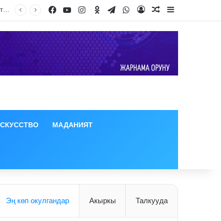
Facebook
YouTube
Instagram
Odnoklassniki
Telegram
WhatsApp
Log In
Random Article
Sidebar
ИСКУССТВО
МАДАНИЯТ
Эң көп окулгандар
Акыркы
Талкууда