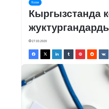
Коом
Кыргызстанда 
жуктургандарды
27.03.2020
Facebook
X
LinkedIn
Tumblr
Pinterest
Reddit