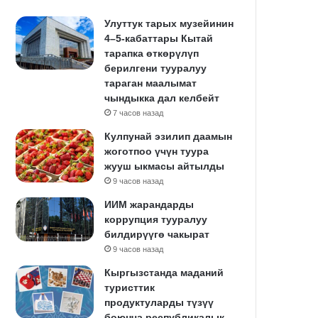
Улуттук тарых музейинин
4–5-кабаттары Кытай
тарапка өткөрүлүп
берилгени тууралуу
тараган маалымат
чындыкка дал келбейт
7 часов назад
Кулпунай эзилип даамын
жоготпоо үчүн туура
жууш ыкмасы айтылды
9 часов назад
ИИМ жарандарды
коррупция тууралуу
билдирүүгө чакырат
9 часов назад
Кыргызстанда маданий
туристтик
продуктуларды түзүү
боюнча республикалык