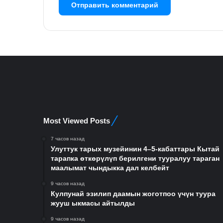
Most Viewed Posts
7 часов назад
Улуттук тарых музейинин 4–5-кабаттары Кытай
тарапка өткөрүлүп берилгени тууралуу тараган
маалымат чындыкка дал келбейт
9 часов назад
Кулпунай эзилип даамын жоготпоо үчүн туура
жууш ыкмасы айтылды
9 часов назад