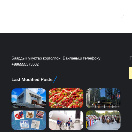
F
Баардык укуктар корголгон. Байланыш телефону:
+996555373502
Last Modified Posts