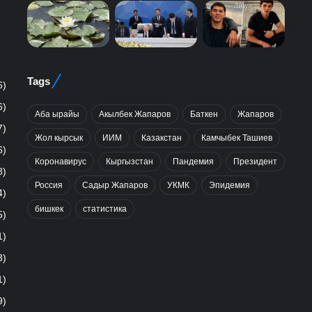
Tags
6)
6)
Аба ырайы
Акылбек Жапаров
Баткен
Жапаров
7)
Жол кырсык
ИИМ
Казакстан
Камчыбек Ташиев
6)
Коронавирус
Кыргызстан
Пандемия
Президент
8)
Россия
Садыр Жапаров
УКМК
Эпидемия
4)
бишкек
статистика
5)
1)
3)
1)
9)