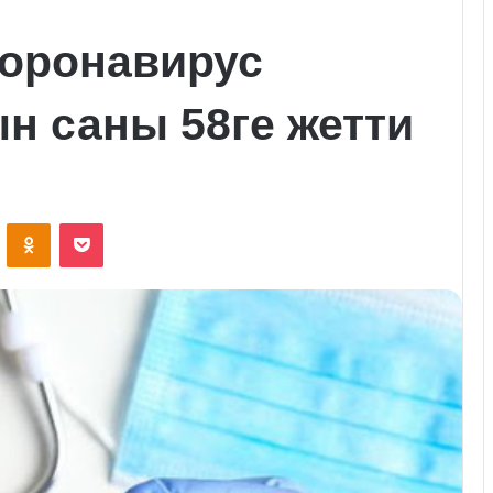
коронавирус
н саны 58ге жетти
VKontakte
Odnoklassniki
Pocket