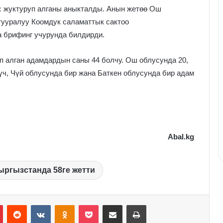
с жуктуруп алганы аныкталды. Анын жетөө Ош
тууралуу Коомдук саламаттык сактоо
 брифинг учурунда билдирди.
п алган адамдардын саны 44 болчу. Ош облусунда 20,
ч, Чүй облусунда бир жана Баткен облусунда бир адам
Abal.kg
ыргызстанда 58ге жетти
Pinterest
Reddit
VKontakte
Odnoklassniki
Pocket
Share via Email
Print