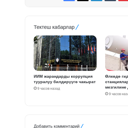
Тектеш кабарлар
ИИМ жарандарды коррупция
Өлкөдө ги
тууралуу билдирүүгө чакырат
станцияла
мезгилине
9 часов назад
9 часов наз
Добавить комментарий