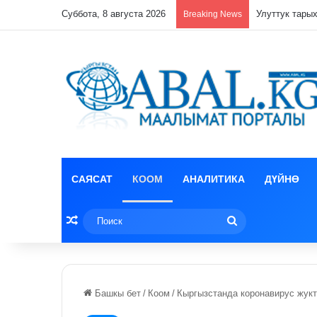
Суббота, 8 августа 2026
Кулпунай эзи
Breaking News
САЯСАТ
КООМ
АНАЛИТИКА
ДҮЙНӨ
Random Article
Поиск
Башкы бет
/
Коом
/
Кыргызстанда коронавирус жукт