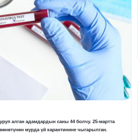
уруп алган адамдардын саны 44 болчу. 25-мартта
өөнөтүнөн мурда үй карантинине чыгарылган.