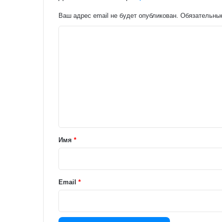
Ваш адрес email не будет опубликован.
Обязательны
К
о
м
м
е
н
т
а
Имя
*
р
и
й
Email
*
*