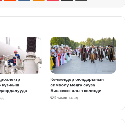
дроэлектр
Көчмөндөр оюндарынын
р күз-кыш
символу мөңгү суусу
 даярдалууда
Бишкекке алып келинди
ад
9 часов назад