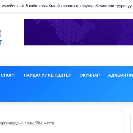
лип даамын жоготпоо үчүн туура жууш ыкмасы айтылды
СПОРТ
ПАЙДАЛУУ КЕҢЕШТЕР
ОКУЯЛАР
АДАБИЯТ/
ургандардын саны 58ге жетти