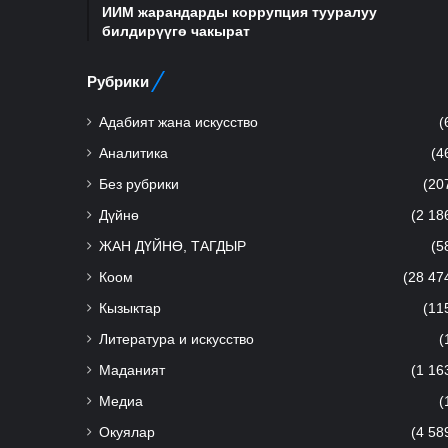
ИИМ жарандарды коррупция тууралуу
билдирүүгө чакырат
Рубрики
Адабият жана искусство
(
Аналитика
(4
Без рубрики
(20
Дүйнө
(2 18
ЖАН ДҮЙНӨ, ТАГДЫР
(5
Коом
(28 47
Кызыктар
(11
Литература и искусство
(
Маданият
(1 16
Медиа
(
Окуялар
(4 58