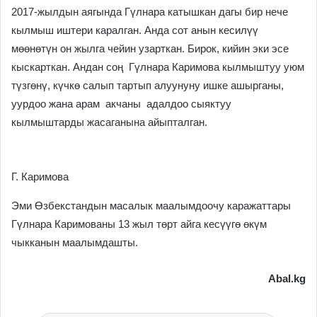
2017-жылдын аягында Гүлнара катышкан дагы бир нече
кылмыш иштери каралган. Анда сот анын кесилүү
мөөнөтүн он жылга чейин узарткан. Бирок, кийин эки эсе
кыскарткан. Андан соң Гүлнара Каримова кылмыштуу уюм
түзгөнү, күчкө салып тартып алуунуну ишке ашырганы,
уурдоо жана арам акчаны адалдоо сыяктуу
кылмыштарды жасаганына айыпталган.
Г. Каримова
Эми Өзбекстандын масалык маалымдоочу каражаттары
Гүлнара Каримованы 13 жыл төрт айга кесүүгө өкүм
чыкканын маалымдашты.
Abal.kg