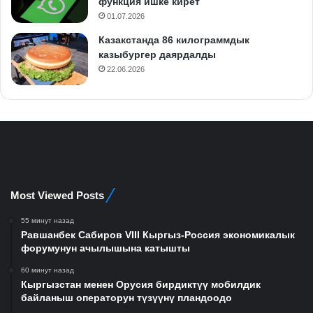
функция ишке кирет
01.07.2026
Казакстанда 86 килограммдык
казыбургер даярдалды
22.06.2026
Most Viewed Posts
55 минут назад
Равшанбек Сабиров VIII Кыргыз-Россия экономикалык
форумунун ачылышына катышты
60 минут назад
Кыргызстан менен Орусия бирдиктүү мобилдик
байланыш операторун түзүүнү пландоодо