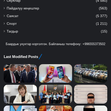
Окуялар
(4 580)
Пайдалуу кеңештер
(563)
Саясат
(5 377)
Спорт
(1 211)
Тагдыр
(15)
Баардык укуктар корголгон. Байланыш телефону: +996555373502
Last Modified Posts