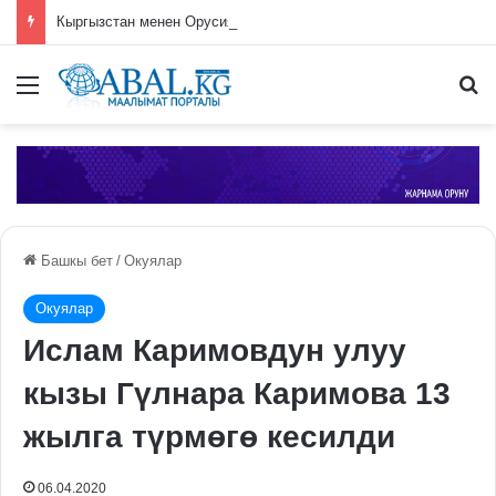
Кыргызстан менен Орусия бирдиктүү мобилдик байланыш операторун түзүүнү пландоодо
Меню
П
Башкы бет
/
Окуялар
Окуялар
Ислам Каримовдун улуу
кызы Гүлнара Каримова 13
жылга түрмөгө кесилди
06.04.2020