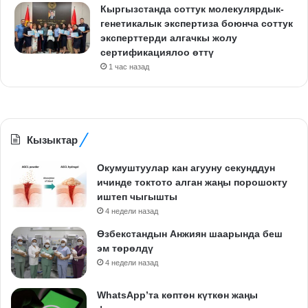
Кыргызстанда соттук молекулярдык-
генетикалык экспертиза боюнча соттук
эксперттерди алгачкы жолу
сертификациялоо өттү
1 час назад
Кызыктар
Окумуштуулар кан агууну секунддун
ичинде токтото алган жаңы порошокту
иштеп чыгышты
4 недели назад
Өзбекстандын Анжиян шаарында беш
эм төрөлдү
4 недели назад
WhatsApp’та көптөн күткөн жаңы