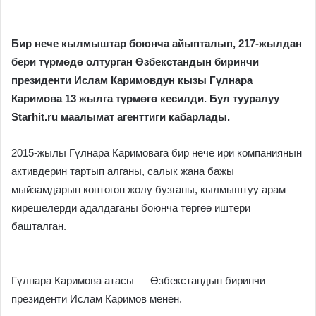
Бир нече кылмыштар боюнча айыпталып, 217-жылдан
бери түрмөдө олтурган Өзбекстандын биринчи
президенти Ислам Каримовдун кызы Гүлнара
Каримова 13 жылга түрмөгө кесилди. Бул тууралуу
Starhit.
ru
маалымат агенттиги кабарлады.
2015-жылы Гүлнара Каримовага бир нече ири компаниянын
активдерин тартып алганы, салык жана бажы
мыйзамдарын көптөгөн жолу бузганы, кылмыштуу арам
кирешелерди адалдаганы боюнча төргөө иштери
башталган.
Гүлнара Каримова атасы — Өзбекстандын биринчи
президенти Ислам Каримов менен.