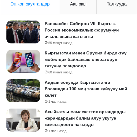
Эң көп окулгандар
Акыркы
Талкууда
Равшанбек Сабиров VIII Кыргыз-
Россия экономикалык форумунун
ачылышына катышты
55 минут назад
Кыргызстан менен Орусия бирдиктүү
мобилдик байланыш операторун
түзүүнү пландоодо
60 минут назад
Айдын соңунда Кыргызстанга
Россиядан 100 миң тонна күйүүчү май
келет
1 час назад
Акыйкатчы мамлекеттик органдарды
жарандардын билим алуу укугун
камсыздоого чакырды
1 час назад