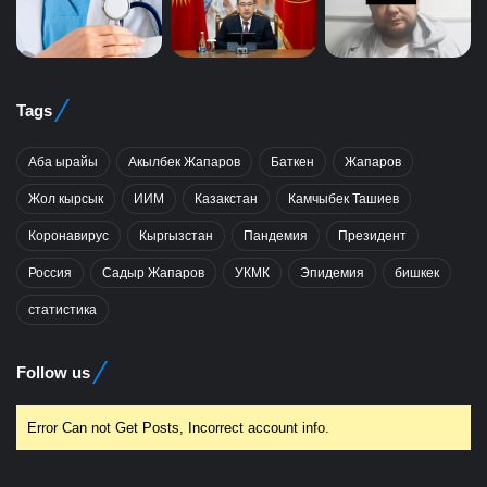
Tags
Аба ырайы
Акылбек Жапаров
Баткен
Жапаров
Жол кырсык
ИИМ
Казакстан
Камчыбек Ташиев
Коронавирус
Кыргызстан
Пандемия
Президент
Россия
Садыр Жапаров
УКМК
Эпидемия
бишкек
статистика
Follow us
Error Can not Get Posts, Incorrect account info.