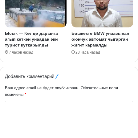
Ысык — Көлдө дарыяга
Бишкекте BMW унаасынан
агып кеткен унаадан эки
оюнчук автомат чыгарган
турист куткарылды
жигит кармалды
7 часов назад
23 часа назад
Добавить комментарий
Ваш адрес email не будет опубликован.
Обязательные поля
помечены
*
К
о
м
м