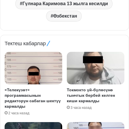
Гүлнара Каримова 13 жылга кесилди
Өзбекстан
Тектеш кабарлар
«Телекүзөт»
Токмокто үй-бүлөсүнө
программасынын
тынчтык бербей келген
редакторун сабаган шектүү
киши кармалды
кармалды
3 часа назад
2 часа назад