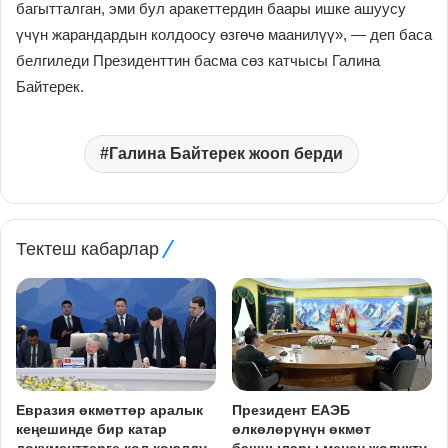
багытталган, эми бул аракеттердин баары ишке ашуусу
үчүн жарандардын колдоосу өзгөчө маанилүү», — деп баса
белгиледи Президенттин басма сөз катчысы Галина
Байтерек.
Галина Байтерек жооп берди
Тектеш кабарлар
Евразия өкмөттөр аралык
Президент ЕАЭБ
кеңешинде бир катар
өлкөлөрүнүн өкмөт
документтерге кол коюлду
башчылары менен жолукту