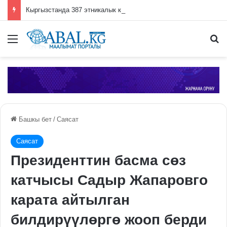
Кыргызстанда 387 этникалык кыргыз кайрылман макамын алды
Меню
П
Башкы бет
/
Саясат
Саясат
Президенттин басма сөз
катчысы Садыр Жапаровго
карата айтылган
билдирүүлөргө жооп берди