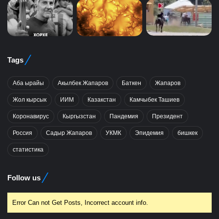
Tags
Аба ырайы
Акылбек Жапаров
Баткен
Жапаров
Жол кырсык
ИИМ
Казакстан
Камчыбек Ташиев
Коронавирус
Кыргызстан
Пандемия
Президент
Россия
Садыр Жапаров
УКМК
Эпидемия
бишкек
статистика
Follow us
Error Can not Get Posts, Incorrect account info.