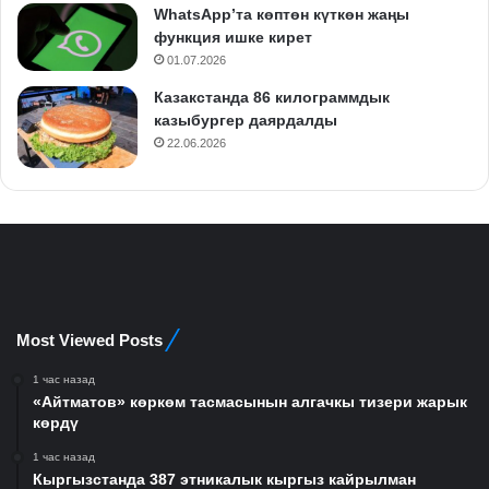
WhatsApp’та көптөн күткөн жаңы
функция ишке кирет
01.07.2026
Казакстанда 86 килограммдык
казыбургер даярдалды
22.06.2026
Most Viewed Posts
1 час назад
«Айтматов» көркөм тасмасынын алгачкы тизери жарык
көрдү
1 час назад
Кыргызстанда 387 этникалык кыргыз кайрылман