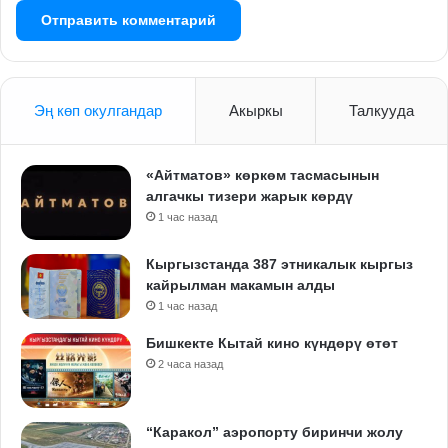
Эң көп окулгандар
Акыркы
Талкууда
«Айтматов» көркөм тасмасынын
алгачкы тизери жарык көрдү
1 час назад
Кыргызстанда 387 этникалык кыргыз
кайрылман макамын алды
1 час назад
Бишкекте Кытай кино күндөрү өтөт
2 часа назад
“Каракол” аэропорту биринчи жолу