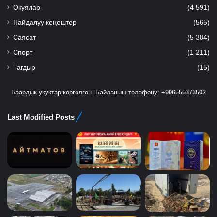
Окуялар
(4 591)
Пайдалуу кеңештер
(565)
Саясат
(5 384)
Спорт
(1 211)
Тагдыр
(15)
Баардык укуктар корголгон. Байланыш телефону: +996555373502
Last Modified Posts