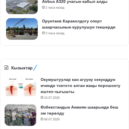
Airbus A320 учагын кабыл алды
2 часа назад
Орунтаев Караколдогу спорт
шаарчасынын курулушун текшерди
3 часа назад
Кызыктар
Окумуштуулар кан агууну секунддун
ичинде токтото алган жаңы порошокту
иштеп чыгышты
10.07.2026
Өзбекстандын Анжиян шаарында беш
эм төрөлдү
08.07.2026