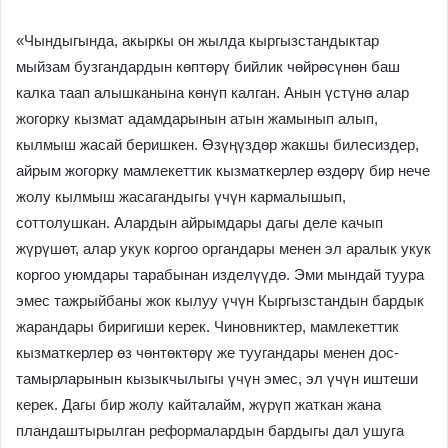
«Чындыгында, акыркы он жылда кыргызстандыктар
мыйзам бузгандардын көптөрү бийлик чөйрөсүнөн баш
калка таап алышканына көнүп калган. Анын үстүнө алар
жогорку кызмат адамдарынын атын жамынып алып,
кылмыш жасай беришкен. Өзүңүздөр жакшы билесиздер,
айрым жогорку мамлекеттик кызматкерлер өздөрү бир нече
жолу кылмыш жасагандыгы үчүн кармалышып,
соттолушкан. Алардын айрымдары дагы деле качып
жүрүшөт, алар укук коргоо органдары менен эл аралык укук
коргоо уюмдары тарабынан изделүүдө. Эми мындай туура
эмес тажрыйбаны жок кылуу үчүн Кыргызстандын бардык
жарандары биригиши керек. Чиновниктер, мамлекеттик
кызматкерлер өз чөнтөктөрү же туугандары менен дос-
тамырларынын кызыкчылыгы үчүн эмес, эл үчүн иштеши
керек. Дагы бир жолу кайталайм, жүрүп жаткан жана
пландаштырылган реформалардын бардыгы дал ушуга