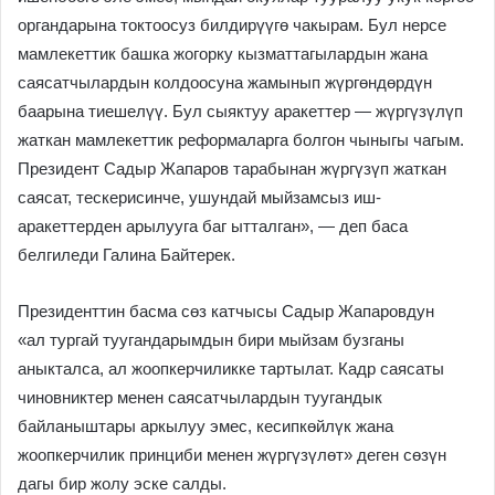
органдарына токтоосуз билдирүүгө чакырам. Бул нерсе
мамлекеттик башка жогорку кызматтагылардын жана
саясатчылардын колдоосуна жамынып жүргөндөрдүн
баарына тиешелүү. Бул сыяктуу аракеттер — жүргүзүлүп
жаткан мамлекеттик реформаларга болгон чыныгы чагым.
Президент Садыр Жапаров тарабынан жүргүзүп жаткан
саясат, тескерисинче, ушундай мыйзамсыз иш-
аракеттерден арылууга баг ытталган», — деп баса
белгиледи Галина Байтерек.
Президенттин басма сөз катчысы Садыр Жапаровдун
«ал тургай туугандарымдын бири мыйзам бузганы
аныкталса, ал жоопкерчиликке тартылат. Кадр саясаты
чиновниктер менен саясатчылардын туугандык
байланыштары аркылуу эмес, кесипкөйлүк жана
жоопкерчилик принциби менен жүргүзүлөт» деген сөзүн
дагы бир жолу эске салды.