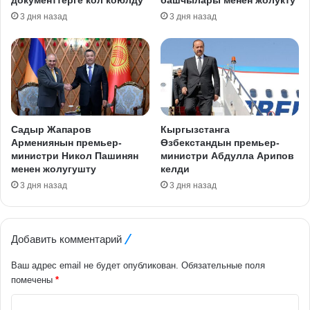
3 дня назад
3 дня назад
Садыр Жапаров
Кыргызстанга
Армениянын премьер-
Өзбекстандын премьер-
министри Никол Пашинян
министри Абдулла Арипов
менен жолугушту
келди
3 дня назад
3 дня назад
Добавить комментарий
Ваш адрес email не будет опубликован.
Обязательные поля
помечены
*
К