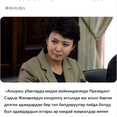
09.03.2021
«Акыркы убактарда медиа мейкиндигинде Президент
Садыр Жапаровдун колдоосу астында иш алып барган
делген адамдардан бир топ билдирүүлөр пайда болду.
Бул адамдардын аттары ар кандай жаңжалдар менен