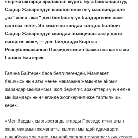
чыр-чатактарда аралашып жүрөт. Буга байланыштуу,
Садыр Жапаровдун шайлоо өнөктүгү маалында эле
„өз“ жана „жат“ деп бөлбөстүгүн билдиргенин эске
салгым келет. Эч кимге эч кандай колдоо болбойт.
Садыр Жапаровдун мындай позициясы азыр дагы
өзгөргөн жок», — деп билдирди Кыргыз
Республикасынын Президентинин басма сөз катчысы
Галина Байтерек.
Галина Байтерек баса белгилегендей, Мамлекет
башчысынын аты менен макамына жамынган айрым
жарандар мыйзамсыз, жол берилгис аракеттери үчүн өлкө
мыйзамдарынын чегинде жоопкерчиликке тартылышы
керек.
«Мен бардык кыргызстандыктарды Президенттин атын
жана макамын жаманатты кылган мындай адамдарга
ишенбөөгө эле эмес, мындай окуялар тууралуу укук коргоо