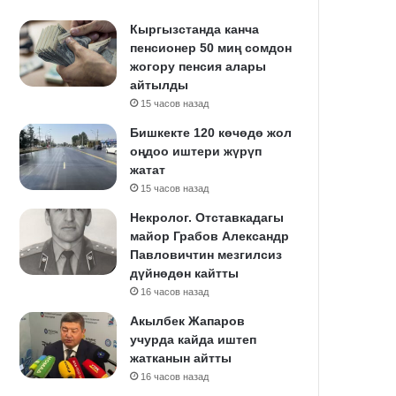
Кыргызстанда канча
пенсионер 50 миң сомдон
жогору пенсия алары
айтылды
15 часов назад
Бишкекте 120 көчөдө жол
оңдоо иштери жүрүп
жатат
15 часов назад
Некролог. Отставкадагы
майор Грабов Александр
Павловичтин мезгилсиз
дүйнөдөн кайтты
16 часов назад
Акылбек Жапаров
учурда кайда иштеп
жатканын айтты
16 часов назад