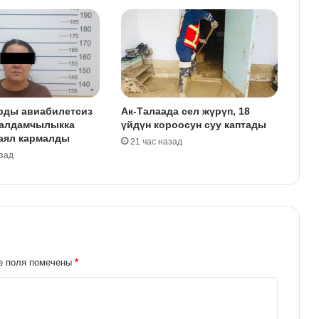
рды авиабилетсиз
Ак-Талаада сел жүрүп, 18
 алдамчылыкка
үйдүн короосун суу каптады
 аял кармалды
21 час назад
азад
е поля помечены
*