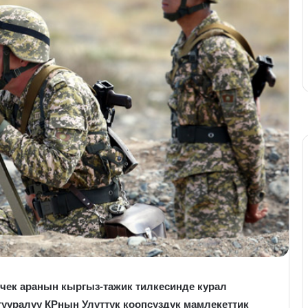
чек аранын кыргыз-тажик тилкесинде курал
тууралуу КРнын Улуттук коопсуздук мамлекеттик