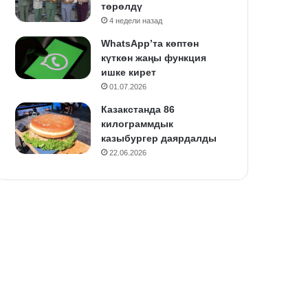
төрөлдү
4 недели назад
WhatsApp’та көптөн
күткөн жаңы функция
ишке кирет
01.07.2026
Казакстанда 86
килограммдык
казыбургер даярдалды
22.06.2026