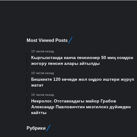
Most Viewed Posts
15 часов назад
Кыргызстанда канча пенсионер 50 миң сомдон
жогору пенсия алары айтылды
15 часов назад
Бишкекте 120 көчөдө жол оңдоо иштери жүрүп
жатат
16 часов назад
Некролог. Отставкадагы майор Грабов
Александр Павловичтин мезгилсиз дүйнөдөн
кайтты
Рубрики