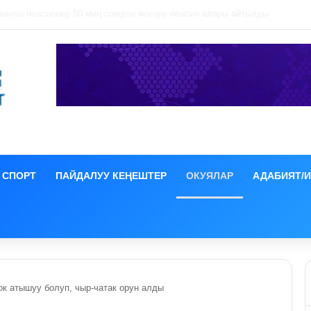
көчөдө жол оңдоо иштери жүрүп жатат
СПОРТ
ПАЙДАЛУУ КЕҢЕШТЕР
ОКУЯЛАР
АДАБИЯТ/
ок атышуу болуп, чыр-чатак орун алды