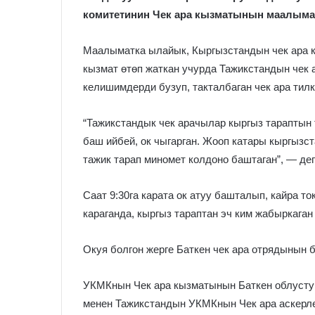
комитетинин Чек ара кызматынын маалыма
Маалыматка ылайык, Кыргызстандын чек ара 
кызмат өтөп жаткан учурда Тажикстандын чек
келишимдерди бузуп, такталбаган чек ара ти
“Тажикстандык чек арачылар кыргыз тараптын
баш ийбей, ок чыгарган. Жооп катары кыргызс
тажик тарап миномет колдоно баштаган”, — де
Саат 9:30га карата ок атуу башталып, кайра т
караганда, кыргыз тараптан эч ким жабыркаган
Окуя болгон жерге Баткен чек ара отрядынын 
УКМКнын Чек ара кызматынын Баткен облуст
менен Тажикстандын УКМКнын Чек ара аскер