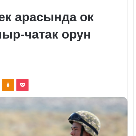
ек арасында ок
чыр-чатак орун
VKontakte
Odnoklassniki
Pocket