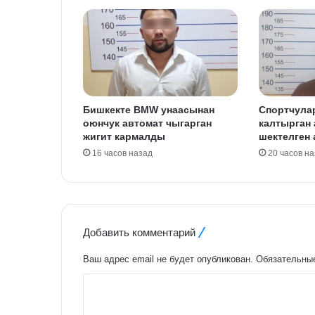
Бишкекте BMW унаасынан
Спортчула
оюнчук автомат чыгарган
калтырган
жигит кармалды
шектелген
16 часов назад
20 часов н
Добавить комментарий
Ваш адрес email не будет опубликован.
Обязательны
К
о