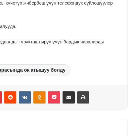
ары күчөтүп жибербеш үчүн телефондук сүйлөшүүлөр
алууда.
рдаалды турукташтыруу үчүн бардык чараларды
 арасында ок атышуу болду
Pinterest
Reddit
VKontakte
Odnoklassniki
Pocket
Share via Email
Print