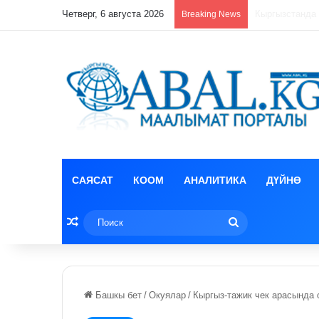
Четверг, 6 августа 2026
Бишкекте 120 
Breaking News
САЯСАТ
КООМ
АНАЛИТИКА
ДҮЙНӨ
Random Article
Поиск
Башкы бет
/
Окуялар
/
Кыргыз-тажик чек арасында 