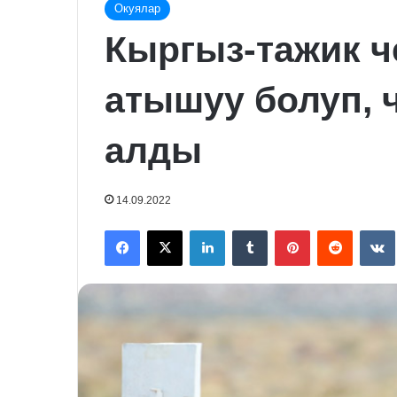
Окуялар
Кыргыз-тажик ч
атышуу болуп, 
алды
14.09.2022
Facebook
X
LinkedIn
Tumblr
Pinterest
Reddit