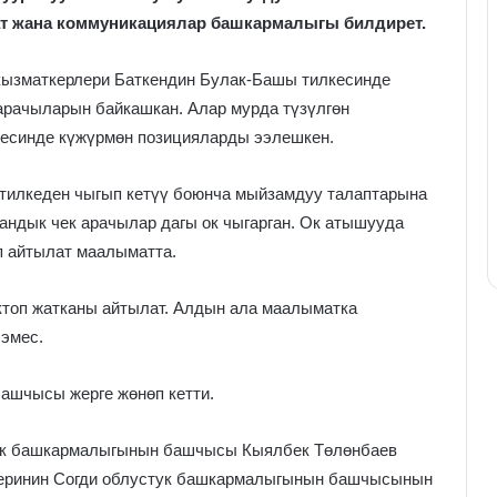
т жана коммуникациялар башкармалыгы билдирет.
кызматкерлери Баткендин Булак-Башы тилкесинде
 арачыларын байкашкан. Алар мурда түзүлгөн
лкесинде күжүрмөн позицияларды ээлешкен.
 тилкеден чыгып кетүү боюнча мыйзамдуу талаптарына
тандык чек арачылар дагы ок чыгарган. Ок атышууда
п айтылат маалыматта.
октоп жатканы айтылат. Алдын ала маалыматка
 эмес.
башчысы жерге жөнөп кетти.
ук башкармалыгынын башчысы Кыялбек Төлөнбаев
леринин Согди облустук башкармалыгынын башчысынын