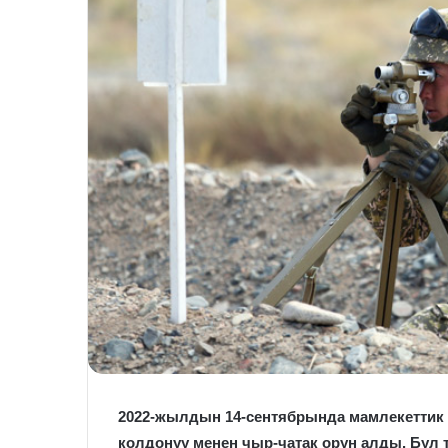
2022-жылдын 14-сентябрында мамлекеттик 
колдонуу менен чыр-чатак орун алды. Бул 