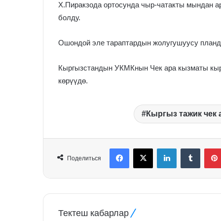
X.Пиракзода ортосунда чыр-чатакты мындан 
болду.
Ошондой эле тараптардын жолугушуусу планд
Кыргызстандын УКМКнын Чек ара кызматы кы
көрүүдө.
Кыргыз тажик чек
Facebook
X
LinkedIn
Tumblr
Поделиться
Тектеш кабарлар