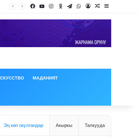
Facebook
YouTube
Instagram
Odnoklassniki
Telegram
WhatsApp
Log In
Random Article
Sidebar
ИСКУССТВО
МАДАНИЯТ
Эң көп окулгандар
Акыркы
Талкууда