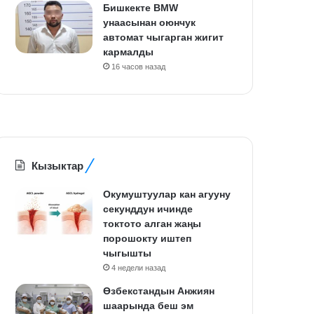
Бишкекте BMW
унаасынан оюнчук
автомат чыгарган жигит
кармалды
16 часов назад
Кызыктар
Окумуштуулар кан агууну
секунддун ичинде
токтото алган жаңы
порошокту иштеп
чыгышты
4 недели назад
Өзбекстандын Анжиян
шаарында беш эм