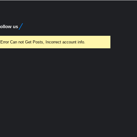
ollow us
Error Can not Get Posts, Incorrect account info.