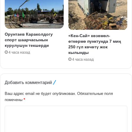
Орунтаев Караколдогу
«Кен-Сай» көзөмөл-
спорт шаарчасынын
өткөрмө пунктунда 7 миң
курулушун текшерди
250 гүл көчөтү жок
кылынды
4 часа назад
4 часа назад
Добавить комментарий
Ваш адрес email не будет опубликован.
Обязательные поля
помечены
*
К
о
м