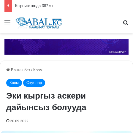
Кыргызстанда 387 этникалык кыргыз кайрылман макамын алды
Меню
П
Башкы бет
/
Коом
Коом
Окуялар
Эки кыргыз аскери
дайынсыз болууда
20.09.2022