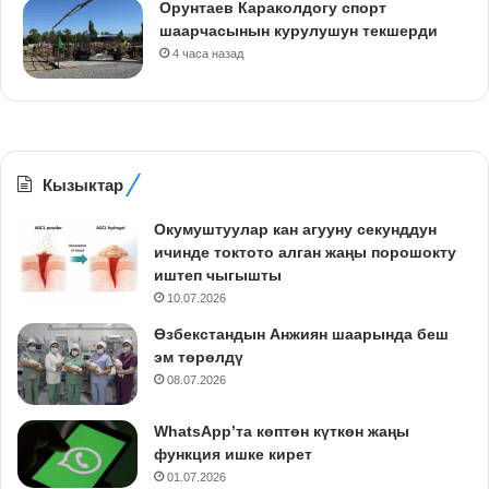
Орунтаев Караколдогу спорт
шаарчасынын курулушун текшерди
4 часа назад
Кызыктар
Окумуштуулар кан агууну секунддун
ичинде токтото алган жаңы порошокту
иштеп чыгышты
10.07.2026
Өзбекстандын Анжиян шаарында беш
эм төрөлдү
08.07.2026
WhatsApp’та көптөн күткөн жаңы
функция ишке кирет
01.07.2026