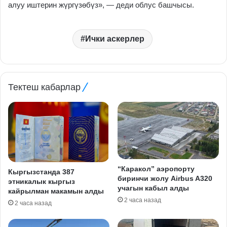
алуу иштерин жүргүзөбүз», — деди облус башчысы.
Ички аскерлер
Тектеш кабарлар
“Каракол” аэропорту
Кыргызстанда 387
биринчи жолу Airbus A320
этникалык кыргыз
учагын кабыл алды
кайрылман макамын алды
2 часа назад
2 часа назад