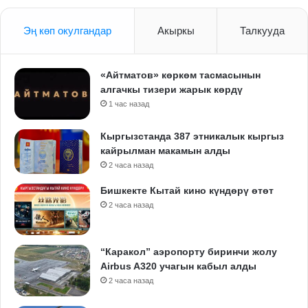
Эң көп окулгандар
Акыркы
Талкууда
«Айтматов» көркөм тасмасынын
алгачкы тизери жарык көрдү
1 час назад
Кыргызстанда 387 этникалык кыргыз
кайрылман макамын алды
2 часа назад
Бишкекте Кытай кино күндөрү өтөт
2 часа назад
“Каракол” аэропорту биринчи жолу
Airbus A320 учагын кабыл алды
2 часа назад