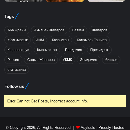
Tags
Аба ырайы
Акылбек Жапаров
Баткен
Жапаров
Жол кырсык
ИИМ
Казакстан
Камчыбек Ташиев
Коронавирус
Кыргызстан
Пандемия
Президент
Россия
Садыр Жапаров
УКМК
Эпидемия
бишкек
статистика
Follow us
Error Can not Get Posts, Incorrect account info.
© Copyright 2026, All Rights Reserved |
Asyluulu
| Proudly Hosted