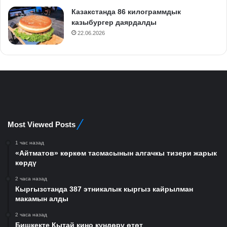
Казакстанда 86 килограммдык
казыбургер даярдалды
22.06.2026
Most Viewed Posts
1 час назад
«Айтматов» көркөм тасмасынын алгачкы тизери жарык
көрдү
2 часа назад
Кыргызстанда 387 этникалык кыргыз кайрылман
макамын алды
2 часа назад
Бишкекте Кытай кино күндөрү өтөт