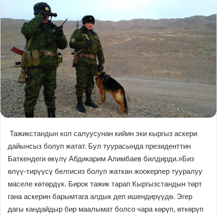
Тажикстандын кол салуусунан кийин эки кыргыз аскери
дайынсыз болуп жатат. Бул туурасында президенттин
Баткендеги өкүлү Абдикарим Алимбаев билдирди.»Биз
өлүү-тирүүсү белгисиз болуп жаткан жоокерлер тууралуу
маселе көтөрдүк. Бирок тажик тарап Кыргызстандын төрт
гана аскерин барымтага алдык деп ишендирүүдө. Эгер
дагы кандайдыр бир маалымат болсо чара көрүп, өткөрүп