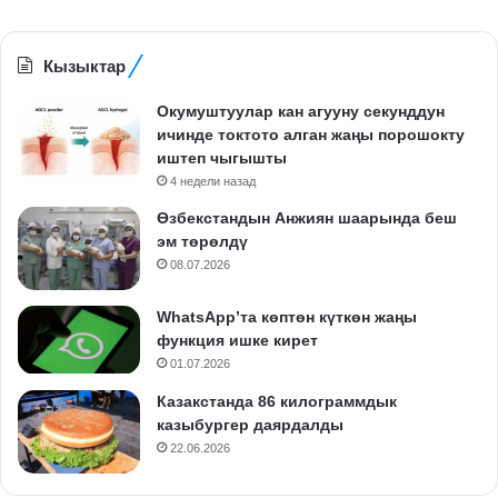
Кызыктар
Окумуштуулар кан агууну секунддун
ичинде токтото алган жаңы порошокту
иштеп чыгышты
4 недели назад
Өзбекстандын Анжиян шаарында беш
эм төрөлдү
08.07.2026
WhatsApp’та көптөн күткөн жаңы
функция ишке кирет
01.07.2026
Казакстанда 86 килограммдык
казыбургер даярдалды
22.06.2026