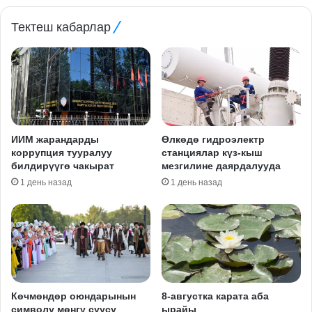
Тектеш кабарлар
ИИМ жарандарды
Өлкөдө гидроэлектр
коррупция тууралуу
станциялар күз-кыш
билдирүүгө чакырат
мезгилине даярдалууда
1 день назад
1 день назад
Көчмөндөр оюндарынын
8-августка карата аба
символу мөңгү суусу
ырайы