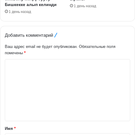
Бишкекке алып келинди
1 день назад
1 день назад
Добавить комментарий
Ваш адрес email не будет опубликован.
Обязательные поля
помечены
*
К
о
м
м
е
н
т
а
Имя
*