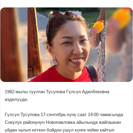
1982-жылы туулган Тусупова Гүлсүн Адилбековна
изделүүдө.
Гүлсүн Тусупова 17-сентябрь күнү саат 14:00 чамасында
Сокулук районунун Новопавловка айылында жайгашкан
үйдөн чыгып кеткен бойдон ушул күнгө чейин кайтып