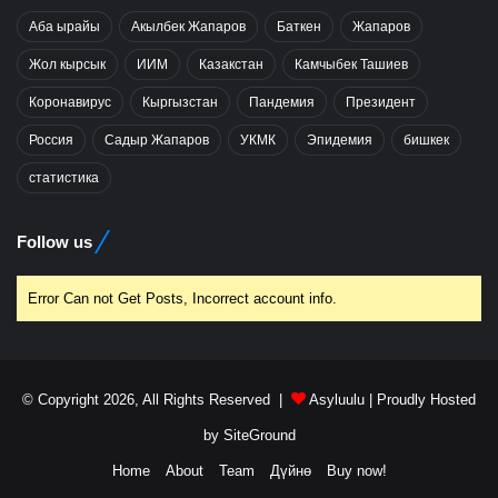
Аба ырайы
Акылбек Жапаров
Баткен
Жапаров
Жол кырсык
ИИМ
Казакстан
Камчыбек Ташиев
Коронавирус
Кыргызстан
Пандемия
Президент
Россия
Садыр Жапаров
УКМК
Эпидемия
бишкек
статистика
Follow us
Error Can not Get Posts, Incorrect account info.
© Copyright 2026, All Rights Reserved |
Asyluulu
| Proudly Hosted
by
SiteGround
Home
About
Team
Дүйнө
Buy now!