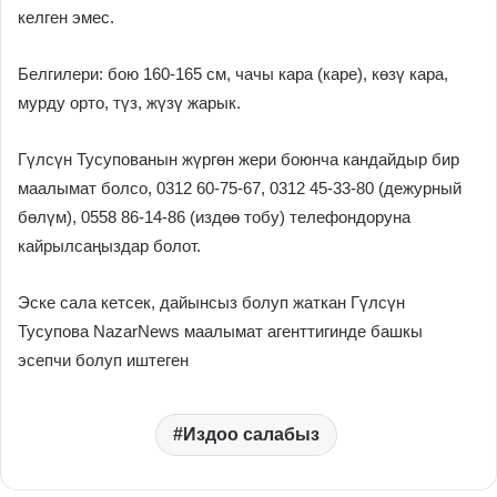
келген эмес.
Белгилери: бою 160-165 см, чачы кара (каре), көзү кара,
мурду орто, түз, жүзү жарык.
Гүлсүн Тусупованын жүргөн жери боюнча кандайдыр бир
маалымат болсо, 0312 60-75-67, 0312 45-33-80 (дежурный
бөлүм), 0558 86-14-86 (издөө тобу) телефондоруна
кайрылсаңыздар болот.
Эске сала кетсек, дайынсыз болуп жаткан Гүлсүн
Тусупова NazarNews маалымат агенттигинде башкы
эсепчи болуп иштеген
Издоо салабыз