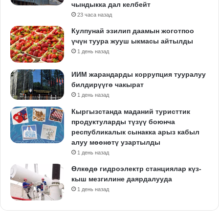
чындыкка дал келбейт
23 часа назад
Кулпунай эзилип даамын жоготпоо
үчүн туура жууш ыкмасы айтылды
1 день назад
ИИМ жарандарды коррупция тууралуу
билдирүүгө чакырат
1 день назад
Кыргызстанда маданий туристтик
продуктуларды түзүү боюнча
республикалык сынакка арыз кабыл
алуу мөөнөтү узартылды
1 день назад
Өлкөдө гидроэлектр станциялар күз-
кыш мезгилине даярдалууда
1 день назад