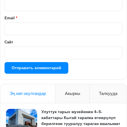
р
и
й
Email
*
*
Сайт
Эң көп окулгандар
Акыркы
Талкууда
Улуттук тарых музейинин 4–5-
кабаттары Кытай тарапка өткөрүлүп
берилгени тууралуу тараган маалымат