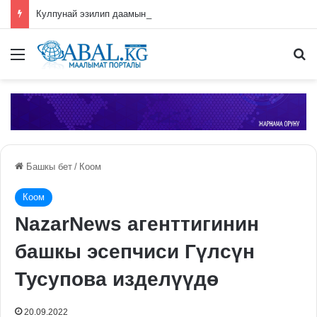
Кулпунай эзилип даамын жоготпоо үчүн туура жууш ыкмасы айтылды
Меню
П
Башкы бет
/
Коом
Коом
NazarNews агенттигинин
башкы эсепчиси Гүлсүн
Тусупова изделүүдө
20.09.2022