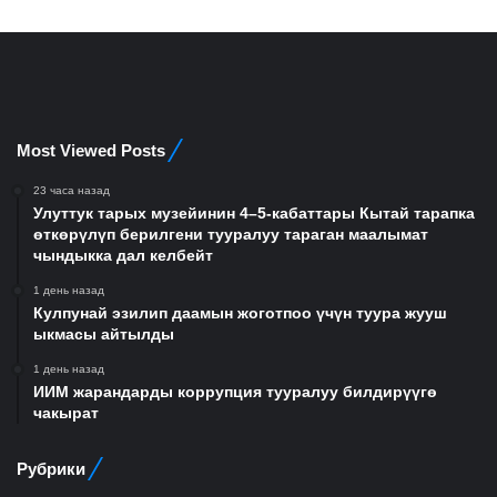
Most Viewed Posts
23 часа назад
Улуттук тарых музейинин 4–5-кабаттары Кытай тарапка
өткөрүлүп берилгени тууралуу тараган маалымат
чындыкка дал келбейт
1 день назад
Кулпунай эзилип даамын жоготпоо үчүн туура жууш
ыкмасы айтылды
1 день назад
ИИМ жарандарды коррупция тууралуу билдирүүгө
чакырат
Рубрики