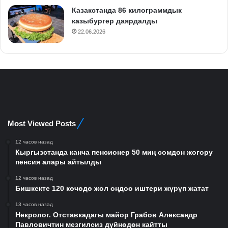
Казакстанда 86 килограммдык
казыбургер даярдалды
22.06.2026
Most Viewed Posts
12 часов назад
Кыргызстанда канча пенсионер 50 миң сомдон жогору
пенсия алары айтылды
12 часов назад
Бишкекте 120 көчөдө жол оңдоо иштери жүрүп жатат
13 часов назад
Некролог. Отставкадагы майор Грабов Александр
Павловичтин мезгилсиз дүйнөдөн кайтты