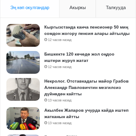
Эң көп окулгандар
Акыркы
Талкууда
Кыргызстанда канча пенсионер 50 миң
сомдон жогору пенсия алары айтылды
12 часов назад
Бишкекте 120 көчөдө жол оңдоо
иштери жүрүп жатат
12 часов назад
Некролог. Отставкадагы майор Грабов
Александр Павловичтин мезгилсиз
дүйнөдөн кайтты
13 часов назад
Акылбек Жапаров учурда кайда иштеп
жатканын айтты
13 часов назад