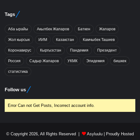
Tags
Аба ырайы
Акылбек Жапаров
Баткен
Жапаров
Жол кырсык
ИИМ
Казакстан
Камчыбек Ташиев
Коронавирус
Кыргызстан
Пандемия
Президент
Россия
Садыр Жапаров
УКМК
Эпидемия
бишкек
статистика
Follow us
Error Can not Get Posts, Incorrect account info.
© Copyright 2026, All Rights Reserved |
Asyluulu
| Proudly Hosted