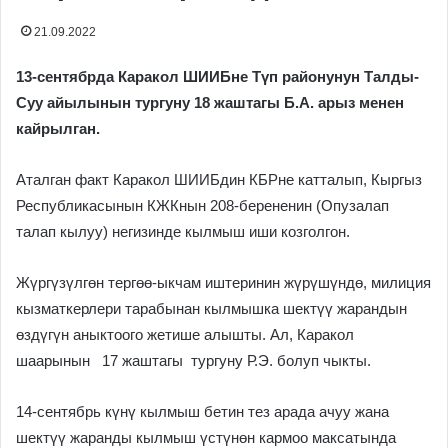
21.09.2022
13-сентябрда Каракол ШИИБне Түп районунун Талды-
Суу айылынын тургуну 18 жаштагы Б.А. арыз менен
кайрылган.
Аталган факт Каракол ШИИБдин КБРне катталып, Кыргыз
Республикасынын КЖКнын 208-берененин (Опузалап
талап кылуу) негизинде кылмыш иши козголгон.
Жүргүзүлгөн тергөө-ыкчам иштеринин жүрүшүндө, милиция
кызматкерлери тарабынан кылмышка шектүү жарандын
өздүгүн аныктоого жетише алышты. Ал, Каракол
шаарынын 17 жаштагы тургуну Р.Э. болуп чыкты.
14-сентябрь күнү кылмыш бетин тез арада ачуу жана
шектүү жаранды кылмыш үстүнөн кармоо максатында