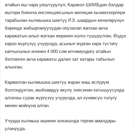
атайын иш-чара уюштурулуп, Каракол ШИИБдин балдар
иштери боюнча инспекциясынын милиция кызматкерлери
тарабынан кылмышка шектүү Р.Э. шаардын көчөлөрүнүн
биринде жабырлануучудан опузалап жаткан акча
каражатын алып жаткан жеринен колго түшүрүлгөн. Өздүк
кароо жүргүзүү учурунда, асынып жүргөн кара түстөгү
капчыгынын ичинен 4 000 сом өлчөмүндөгү атайын
белгинген акча каражаты далил зат катары табылып
алынган.
Кармалган кылмышка шектүү жаран жаш өспүрүм
болгондуктан, мыйзамдуу өкүлү энесинин катышуусунда
алгачкы сурак жүргүзүү учурунда, ал күнөөсүн толугу
менен мойнуна алган.
Учурда кылмыш ишинин алкагында тергөө амалдары
уланууда.