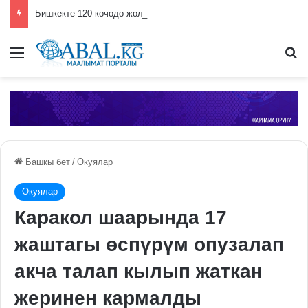
Бишкекте 120 көчөдө жол оңдоо иштери жүрүп жатат
Меню
П
Башкы бет
/
Окуялар
Окуялар
Каракол шаарында 17
жаштагы өспүрүм опузалап
акча талап кылып жаткан
жеринен кармалды