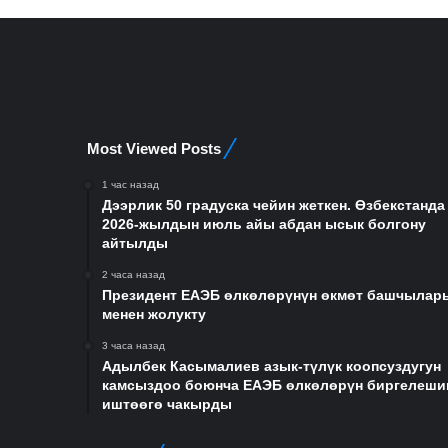
Most Viewed Posts
1 час назад
Дээрлик 50 градуска чейин жеткен. Өзбекстанда
2026-жылдын июль айы абдан ысык болгону
айтылды
2 часа назад
Президент ЕАЭБ өлкөлөрүнүн өкмөт башчылар
менен жолукту
3 часа назад
Адылбек Касымалиев азык-түлүк коопсуздугун
камсыздоо боюнча ЕАЭБ өлкөлөрүн биргелеши
иштөөгө чакырды