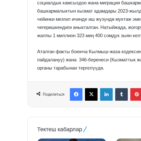
социалдык камсыздоо жана миграция башкарма
башкармалыктын кызмат адамдары 2023-жылд
чейинки мезгил ичинде иш жүзүндө муктаж эм
чегеришкендиги аныкталган. Натыйжада, жого
жалпы 1 миллион 323 миң 400 сомдук зыян кел
Аталган факты боюнча Кылмыш-жаза кодексин
пайдалануу) жана 346-беренеси (Кызматтык ж
органы тарабынан тергелүүдө.
Facebook
X
LinkedIn
Tumblr
Поделиться
Тектеш кабарлар