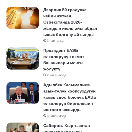
Дээрлик 50 градуска
чейин жеткен.
Өзбекстанда 2026-
жылдын июль айы абдан
ысык болгону айтылды
1 час назад
Президент ЕАЭБ
өлкөлөрүнүн өкмөт
башчылары менен
жолукту
2 часа назад
Адылбек Касымалиев
азык-түлүк коопсуздугун
камсыздоо боюнча ЕАЭБ
өлкөлөрүн биргелешип
иштөөгө чакырды
3 часа назад
Сабиров: Кыргызстан
инвесторлор үчүн