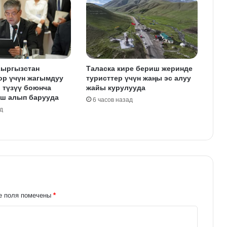
Кыргызстан
Таласка кире бериш жеринде
ор үчүн жагымдуу
туристтер үчүн жаңы эс алуу
 түзүү боюнча
жайы курулууда
иш алып барууда
6 часов назад
д
е поля помечены
*