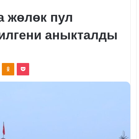
а жөлөк пул
илгени аныкталды
VKontakte
Odnoklassniki
Pocket