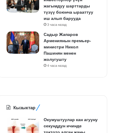
жагымдуу шарттарды
түзүү боюнча ырааттуу
иш алып барууда
3 часа назад
Садыр Жапаров
Армениянын премьер-
министри Никол
Пашинян менен
жолугушту
4 часа назад
Кызыктар
Окумуштуулар кан агууну
секунддун ичинде
токтото алган жаңы