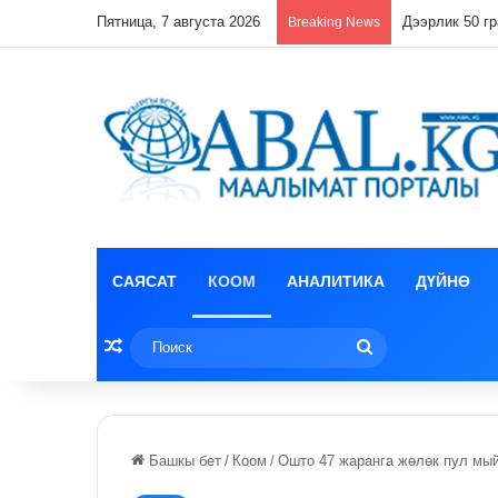
Пятница, 7 августа 2026
Президент ЕА
Breaking News
САЯСАТ
КООМ
АНАЛИТИКА
ДҮЙНӨ
Random Article
Поиск
Башкы бет
/
Коом
/
Ошто 47 жаранга жөлөк пул мы