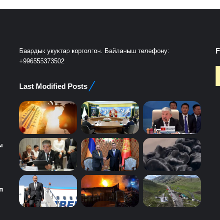
F
Баардык укуктар корголгон. Байланыш телефону:
+996555373502
Last Modified Posts
ы
п