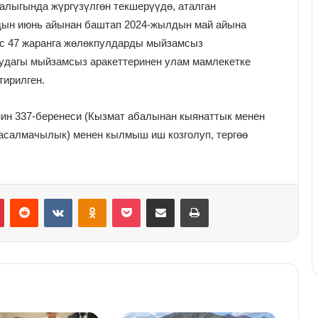
лыгында жүргүзүлгөн текшерүүдө, аталган
ын июнь айынан баштап 2024-жылдын май айына
ес 47 жаранга жөлөкпулдарды мыйзамсыз
рудагы мыйзамсыз аракеттеринен улам мамлекетке
тирилген.
ин 337-беренеси (Кызмат абалынан кыянаттык менен
асалмачылык) менен кылмыш иш козголуп, тергөө
Pinterest
Reddit
VKontakte
Odnoklassniki
Pocket
Share via Email
Print