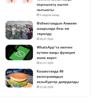
порошокту иштеп
чыгышты
4 недели назад
Өзбекстандын Анжиян
шаарында беш эм
төрөлдү
08.07.2026
WhatsApp’та көптөн
күткөн жаңы функция
ишке кирет
01.07.2026
Казакстанда 86
килограммдык
казыбургер даярдалды
22.06.2026