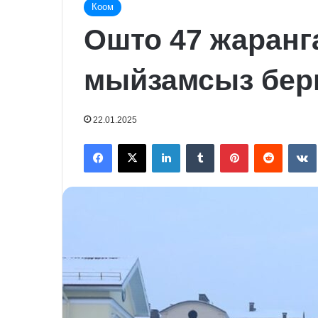
Коом
Ошто 47 жаранг
мыйзамсыз бер
22.01.2025
Facebook
X
LinkedIn
Tumblr
Pinterest
Reddit