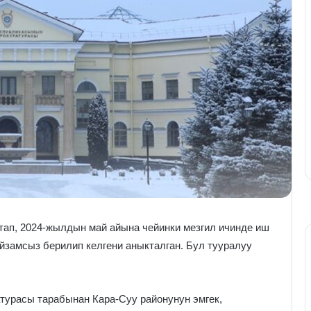
ап, 2024-жылдын май айына чейинки мезгил ичинде иш
йзамсыз берилип келгени аныкталган. Бул тууралуу
турасы тарабынан Кара-Суу районунун эмгек,