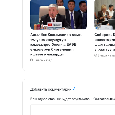
Адылбек Касымалиев азык-
Сабиров: 
түлүк коопсуздугун
инвесторл
камсыздоо боюнча ЕАЭБ
шарттарды
өлкөлөрүн биргелешип
ырааттуу 
иштөөгө чакырды
3 часа наза
3 часа назад
Добавить комментарий
Ваш адрес email не будет опубликован.
Обязательны
К