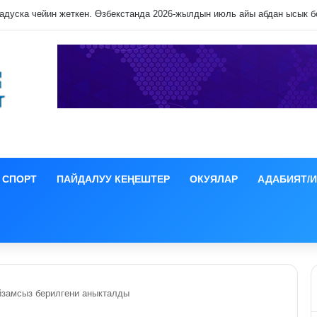
ЭБ өлкөлөрүнүн өкмөт башчылары менен жолукту
СПОРТ
ПАЙДАЛУУ КЕҢЕШТЕР
ОКУЯЛАР
АДАБИЯТ/
йзамсыз берилгени аныкталды