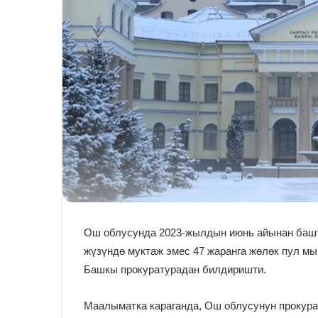
Ош облусунда 2023-жылдын июнь айынан башт
жүзүндө муктаж эмес 47 жаранга жөлөк пул мы
Башкы прокуратурадан билдиришти.
Маалыматка караганда, Ош облусунун прокура