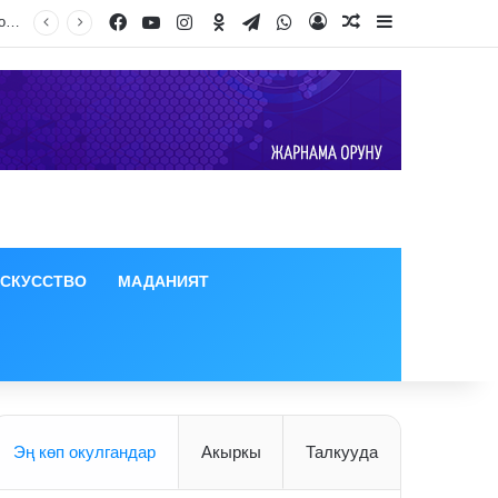
Facebook
YouTube
Instagram
Odnoklassniki
Telegram
WhatsApp
Log In
Random Article
Sidebar
ИСКУССТВО
МАДАНИЯТ
Эң көп окулгандар
Акыркы
Талкууда