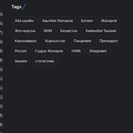
Tags
6)
Аба ырайы
Акылбек Жапаров
Баткен
Жапаров
6)
Жол кырсык
ИИМ
Казакстан
Камчыбек Ташиев
7)
Коронавирус
Кыргызстан
Пандемия
Президент
6)
8)
Россия
Садыр Жапаров
УКМК
Эпидемия
9)
бишкек
статистика
5)
1)
1)
1)
6)
4)
3)