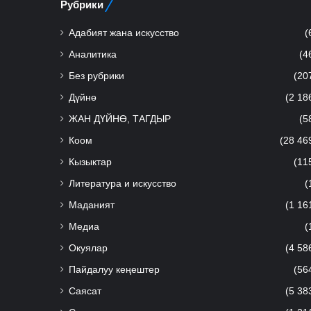
Рубрики
Адабият жана искусство
(
Аналитика
(4
Без рубрики
(20
Дүйнө
(2 18
ЖАН ДҮЙНӨ, ТАГДЫР
(5
Коом
(28 46
Кызыктар
(11
Литература и искусство
(
Маданият
(1 16
Медиа
(
Окуялар
(4 58
Пайдалуу кеңештер
(56
Саясат
(5 38