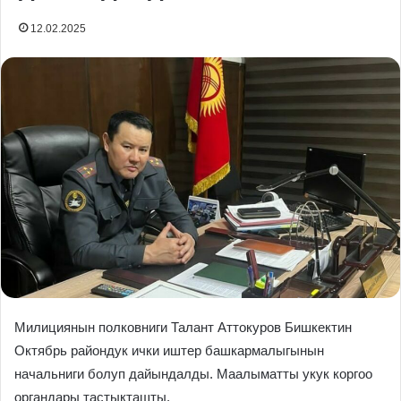
12.02.2025
Милициянын полковниги Талант Аттокуров Бишкектин
Октябрь райондук ички иштер башкармалыгынын
начальниги болуп дайындалды. Маалыматты укук коргоо
органдары тастыкташты.