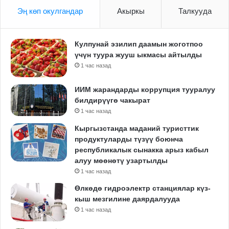
Эң көп окулгандар
Акыркы
Талкууда
Кулпунай эзилип даамын жоготпоо
үчүн туура жууш ыкмасы айтылды
1 час назад
ИИМ жарандарды коррупция тууралуу
билдирүүгө чакырат
1 час назад
Кыргызстанда маданий туристтик
продуктуларды түзүү боюнча
республикалык сынакка арыз кабыл
алуу мөөнөтү узартылды
1 час назад
Өлкөдө гидроэлектр станциялар күз-
кыш мезгилине даярдалууда
1 час назад