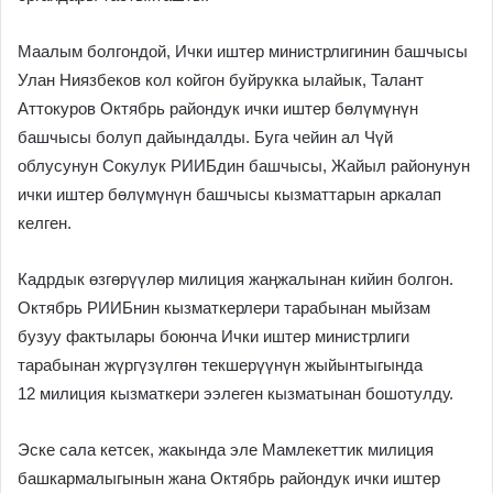
Маалым болгондой, Ички иштер министрлигинин башчысы
Улан Ниязбеков кол койгон буйрукка ылайык, Талант
Аттокуров Октябрь райондук ички иштер бөлүмүнүн
башчысы болуп дайындалды. Буга чейин ал Чүй
облусунун Сокулук РИИБдин башчысы, Жайыл районунун
ички иштер бөлүмүнүн башчысы кызматтарын аркалап
келген.
Кадрдык өзгөрүүлөр милиция жаңжалынан кийин болгон.
Октябрь РИИБнин кызматкерлери тарабынан мыйзам
бузуу фактылары боюнча Ички иштер министрлиги
тарабынан жүргүзүлгөн текшерүүнүн жыйынтыгында
12 милиция кызматкери ээлеген кызматынан бошотулду.
Эске сала кетсек, жакында эле Мамлекеттик милиция
башкармалыгынын жана Октябрь райондук ички иштер