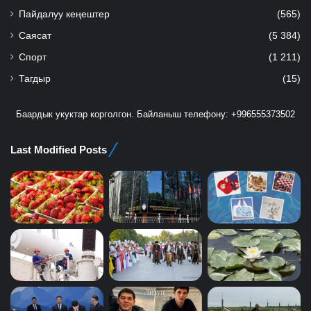
Пайдалуу кеңештер
(565)
Саясат
(5 384)
Спорт
(1 211)
Тагдыр
(15)
Баардык укуктар корголгон. Байланыш телефону: +996555373502
Last Modified Posts