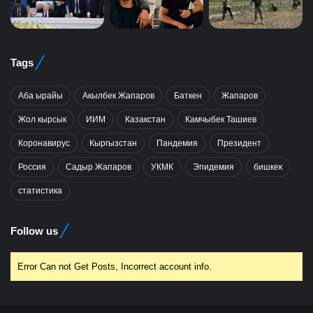
Tags
Аба ырайы
Акылбек Жапаров
Баткен
Жапаров
Жол кырсык
ИИМ
Казакстан
Камчыбек Ташиев
Коронавирус
Кыргызстан
Пандемия
Президент
Россия
Садыр Жапаров
УКМК
Эпидемия
бишкек
статистика
Follow us
Error Can not Get Posts, Incorrect account info.