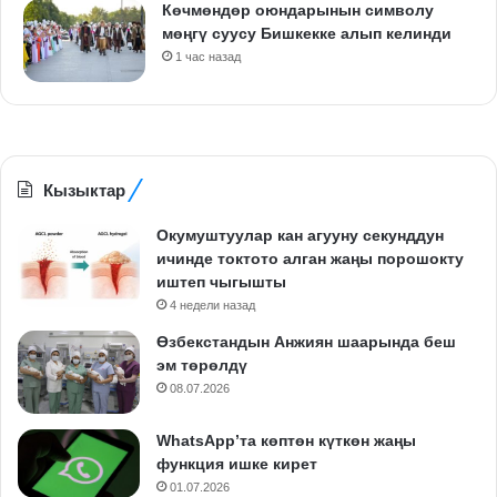
Көчмөндөр оюндарынын символу
мөңгү суусу Бишкекке алып келинди
1 час назад
Кызыктар
Окумуштуулар кан агууну секунддун
ичинде токтото алган жаңы порошокту
иштеп чыгышты
4 недели назад
Өзбекстандын Анжиян шаарында беш
эм төрөлдү
08.07.2026
WhatsApp’та көптөн күткөн жаңы
функция ишке кирет
01.07.2026