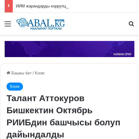
ИИМ жарандарды коррупция тууралуу билдирүүгө чакырат
Меню
П
Башкы бет
/
Коом
Коом
Талант Аттокуров
Бишкектин Октябрь
РИИБдин башчысы болуп
дайындалды