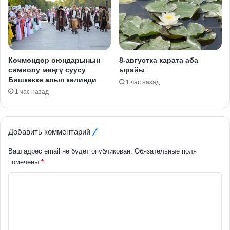
Көчмөндөр оюндарынын
8-августка карата аба
символу мөңгү суусу
ырайы
Бишкекке алып келинди
1 час назад
1 час назад
Добавить комментарий
Ваш адрес email не будет опубликован.
Обязательные поля
помечены
*
К
о
м
м