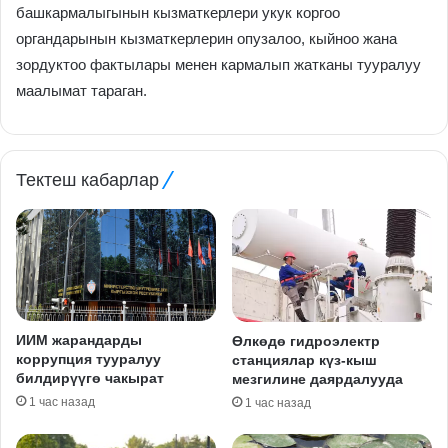
башкармалыгынын кызматкерлери укук коргоо
органдарынын кызматкерлерин опузалоо, кыйноо жана
зордуктоо фактылары менен кармалып жатканы тууралуу
маалымат тараган.
Тектеш кабарлар
ИИМ жарандарды
Өлкөдө гидроэлектр
коррупция тууралуу
станциялар күз-кыш
билдирүүгө чакырат
мезгилине даярдалууда
1 час назад
1 час назад