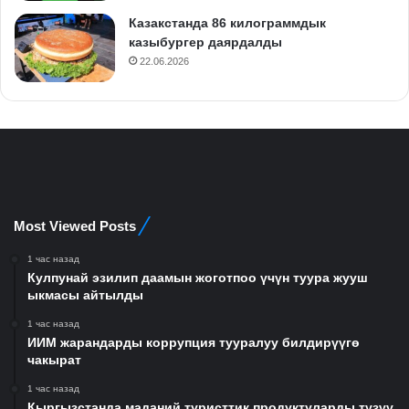
Казакстанда 86 килограммдык
казыбургер даярдалды
22.06.2026
Most Viewed Posts
1 час назад
Кулпунай эзилип даамын жоготпоо үчүн туура жууш
ыкмасы айтылды
1 час назад
ИИМ жарандарды коррупция тууралуу билдирүүгө
чакырат
1 час назад
Кыргызстанда маданий туристтик продуктуларды түзүү