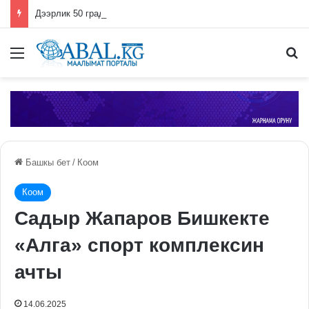
Дээрлик 50 градуска чейин жеткен. Өзбекстанда 2026-жылдын июль айы абдан ысык болгону айтылды
Меню
П
Башкы бет
/
Коом
Коом
Садыр Жапаров Бишкекте
«Алга» спорт комплексин
ачты
14.06.2025