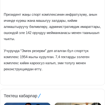
Президент жаңы спорт комплексинин инфратүзүмү, анын
ичинде күрөш жана машыгуу залдары, кийим
алмаштыруучу бөлмөлөрү, административдик имараттары,
ошондой эле 142 орундуу мейманканасы менен таанышып
чыкты.
Учурунда “Эмгек резерви” деп аталган бул спорттук
комплекс 1954-жылы курулган. 7,4 гектарды ээлеген
комплекс кийин кароосуз калып, эми толугу менен
реконструкциядан өттү.
Тектеш кабарлар