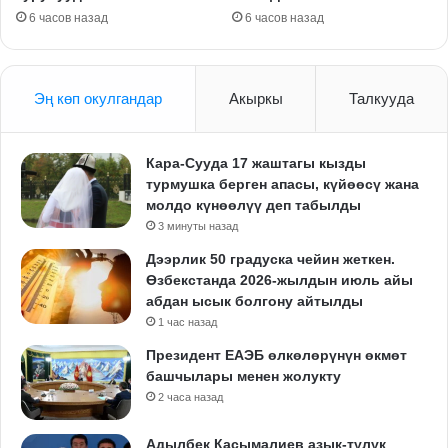
6 часов назад
6 часов назад
Эң көп окулгандар
Акыркы
Талкууда
Кара-Сууда 17 жаштагы кызды
турмушка берген апасы, күйөөсү жана
молдо күнөөлүү деп табылды
3 минуты назад
Дээрлик 50 градуска чейин жеткен.
Өзбекстанда 2026-жылдын июль айы
абдан ысык болгону айтылды
1 час назад
Президент ЕАЭБ өлкөлөрүнүн өкмөт
башчылары менен жолукту
2 часа назад
Адылбек Касымалиев азык-түлүк