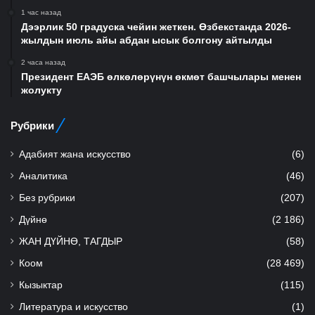
1 час назад
Дээрлик 50 градуска чейин жеткен. Өзбекстанда 2026-
жылдын июль айы абдан ысык болгону айтылды
2 часа назад
Президент ЕАЭБ өлкөлөрүнүн өкмөт башчылары менен
жолукту
Рубрики
Адабият жана искусство
(6)
Аналитика
(46)
Без рубрики
(207)
Дүйнө
(2 186)
ЖАН ДҮЙНӨ, ТАГДЫР
(58)
Коом
(28 469)
Кызыктар
(115)
Литература и искусство
(1)