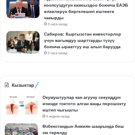
коопсуздугун камсыздоо боюнча ЕАЭБ
өлкөлөрүн биргелешип иштөөгө
чакырды
3 часа назад
Сабиров: Кыргызстан инвесторлор
үчүн жагымдуу шарттарды түзүү
боюнча ырааттуу иш алып барууда
3 часа назад
Кызыктар
Окумуштуулар кан агууну секунддун
ичинде токтото алган жаңы порошокту
иштеп чыгышты
4 недели назад
Өзбекстандын Анжиян шаарында беш
эм төрөлдү