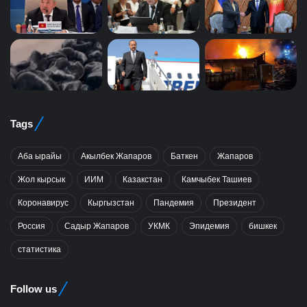
Tags
Аба ырайы
Акылбек Жапаров
Баткен
Жапаров
Жол кырсык
ИИМ
Казакстан
Камчыбек Ташиев
Коронавирус
Кыргызстан
Пандемия
Президент
Россия
Садыр Жапаров
УКМК
Эпидемия
бишкек
статистика
Follow us