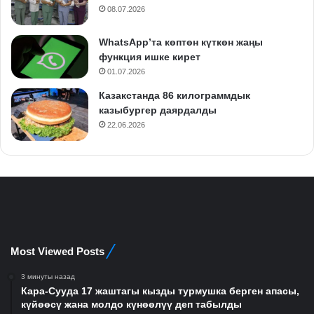
08.07.2026
WhatsApp’та көптөн күткөн жаңы
функция ишке кирет
01.07.2026
Казакстанда 86 килограммдык
казыбургер даярдалды
22.06.2026
Most Viewed Posts
3 минуты назад
Кара-Сууда 17 жаштагы кызды турмушка берген апасы,
күйөөсү жана молдо күнөөлүү деп табылды