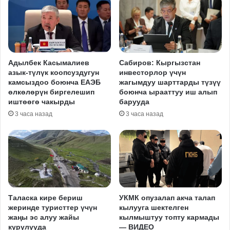
Адылбек Касымалиев
Сабиров: Кыргызстан
азык-түлүк коопсуздугун
инвесторлор үчүн
камсыздоо боюнча ЕАЭБ
жагымдуу шарттарды түзүү
өлкөлөрүн биргелешип
боюнча ырааттуу иш алып
иштөөгө чакырды
барууда
3 часа назад
3 часа назад
Таласка кире бериш
УКМК опузалап акча талап
жеринде туристтер үчүн
кылууга шектелген
жаңы эс алуу жайы
кылмыштуу топту кармады
курулууда
— ВИДЕО