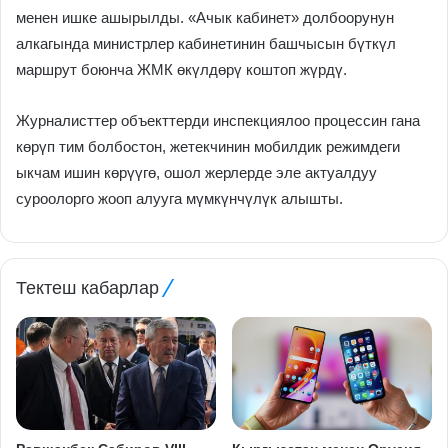
менен ишке ашырылды. «Ачык кабинет» долбоорунун
алкагында министрлер кабинетинин башчысын бүткүл
маршрут боюнча ЖМК өкүлдөрү коштоп жүрдү.
Журналисттер объекттерди инспекциялоо процессин гана
көрүп тим болбостон, жетекчинин мобилдик режимдеги
ыкчам ишин көрүүгө, ошол жерлерде эле актуалдуу
суроолорго жооп алууга мүмкүнчүлүк алышты.
Тектеш кабарлар