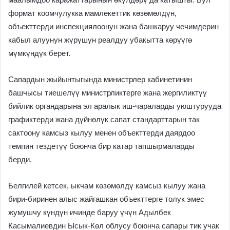
формат коомчулукка мамлекеттик көзөмөлдүн,
объекттерди инспекциялоонун жана башкаруу чечимдерин
кабыл алуунун жүрүшүн реалдуу убакытта көрүүгө
мүмкүндүк берет.
Сапардын жыйынтыгында министрлер кабинетинин
башчысы тиешелүү министрликтерге жана жергиликтүү
бийлик органдарына эл аралык иш-чараларды уюштурууда
графиктерди жана дүйнөлүк сапат стандарттарын так
сактоону камсыз кылуу менен объекттерди даярдоо
темпин тездетүү боюнча бир катар тапшырмаларды
берди.
Белгилей кетсек, ыкчам көзөмөлдү камсыз кылуу жана
бири-биринен алыс жайгашкан объекттерге толук эмес
жумушчу күндүн ичинде баруу үчүн Адылбек
Касымалиевдин Ысык-Көл облусу боюнча сапары тик учак