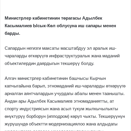
Министрлер кабинетинин төрагасы Адылбек
Касымалиев Ысык-Көл облусуна иш сапары менен
барды.
Сапардын негизги максаты масштабдуу эл аралык иш-
чараларды өткөрүүгө инфраструктуралык жана маданий
объектилердин даярдыгын текшерүү болду.
Алгач министрлер кабинетинин башчысы Кырчын
капчыгайына барып, этномаданий иш-чараларды өткөрүүгө
арналган аянтчалардын учурдагы абалы менен таанышты.
Андан ары Адылбек Касымалиев этномаданиятты, ат
спорту индустриясын жана асыл тукум жылкычылыкты
өнүктүрүү борборун (ипподром) көрүп чыкты. Текшерүүнүн
жүрүшүндө объектти модернизациялоо жана алдыдагы