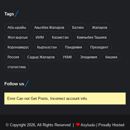
Tags
Аба ырайы
Акылбек Жапаров
Баткен
Жапаров
Жол кырсык
ИИМ
Казакстан
Камчыбек Ташиев
Коронавирус
Кыргызстан
Пандемия
Президент
Россия
Садыр Жапаров
УКМК
Эпидемия
бишкек
статистика
Follow us
Error Can not Get Posts, Incorrect account info.
© Copyright 2026, All Rights Reserved |
Asyluulu
| Proudly Hosted