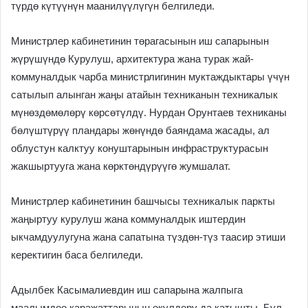
түрдө күтүүнүн маанилүүлүгүн белгиледи.
Министрлер кабинетинин төрагасынын иш сапарынын
жүрүшүндө Курулуш, архитектура жана турак жай-
коммуналдык чарба министрлигинин муктаждыктары үчүн
сатылып алынган жаңы атайын техниканын техникалык
мүнөздөмөлөрү көрсөтүлдү. Нурдан Орунтаев техниканы
бөлүштүрүү пландары жөнүндө баяндама жасады, ал
облустун калктуу конуштарынын инфраструктурасын
жакшыртууга жана көрктөндүрүүгө жумшалат.
Министрлер кабинетинин башчысы техникалык паркты
жаңыртуу курулуш жана коммуналдык иштердин
ыкчамдуулугуна жана сапатына түздөн-түз таасир этиши
керектигин баса белгиледи.
Адылбек Касымалиевдин иш сапарына жалпыга
маалымдоо каражаттарынын өкүлдөрү да катышты. Бул