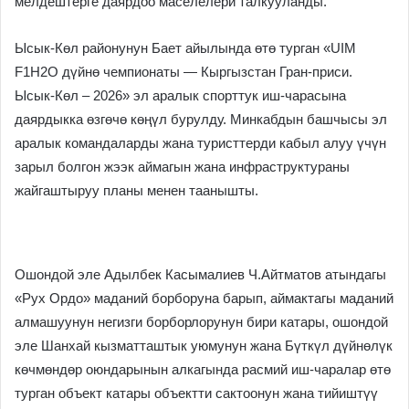
мелдештерге даярдоо маселелери талкууланды.
Ысык-Көл районунун Бает айылында өтө турган «UIM
F1H2O дүйнө чемпионаты — Кыргызстан Гран-приси.
Ысык-Көл – 2026» эл аралык спорттук иш-чарасына
даярдыкка өзгөчө көңүл бурулду. Минкабдын башчысы эл
аралык командаларды жана туристтерди кабыл алуу үчүн
зарыл болгон жээк аймагын жана инфраструктураны
жайгаштыруу планы менен таанышты.
Ошондой эле Адылбек Касымалиев Ч.Айтматов атындагы
«Рух Ордо» маданий борборуна барып, аймактагы маданий
алмашуунун негизги борборлорунун бири катары, ошондой
эле Шанхай кызматташтык уюмунун жана Бүткүл дүйнөлүк
көчмөндөр оюндарынын алкагында расмий иш-чаралар өтө
турган объект катары объектти сактоонун жана тийиштүү