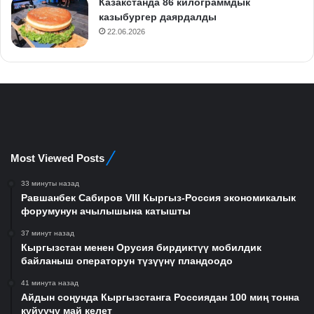
Казакстанда 86 килограммдык
казыбургер даярдалды
22.06.2026
Most Viewed Posts
33 минуты назад
Равшанбек Сабиров VIII Кыргыз-Россия экономикалык
форумунун ачылышына катышты
37 минут назад
Кыргызстан менен Орусия бирдиктүү мобилдик
байланыш операторун түзүүнү пландоодо
41 минута назад
Айдын соңунда Кыргызстанга Россиядан 100 миң тонна
күйүүчү май келет