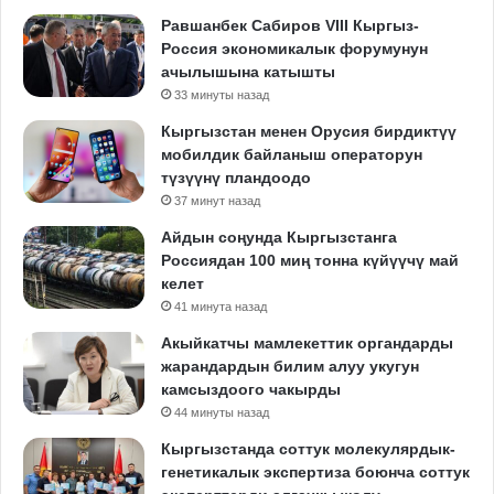
Равшанбек Сабиров VIII Кыргыз-
Россия экономикалык форумунун
ачылышына катышты
33 минуты назад
Кыргызстан менен Орусия бирдиктүү
мобилдик байланыш операторун
түзүүнү пландоодо
37 минут назад
Айдын соңунда Кыргызстанга
Россиядан 100 миң тонна күйүүчү май
келет
41 минута назад
Акыйкатчы мамлекеттик органдарды
жарандардын билим алуу укугун
камсыздоого чакырды
44 минуты назад
Кыргызстанда соттук молекулярдык-
генетикалык экспертиза боюнча соттук