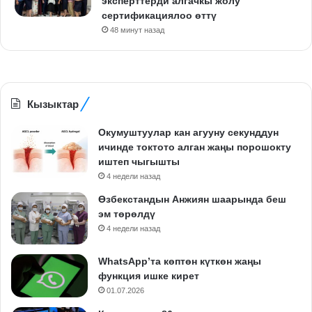
эксперттерди алгачкы жолу
сертификациялоо өттү
48 минут назад
Кызыктар
Окумуштуулар кан агууну секунддун
ичинде токтото алган жаңы порошокту
иштеп чыгышты
4 недели назад
Өзбекстандын Анжиян шаарында беш
эм төрөлдү
4 недели назад
WhatsApp’та көптөн күткөн жаңы
функция ишке кирет
01.07.2026