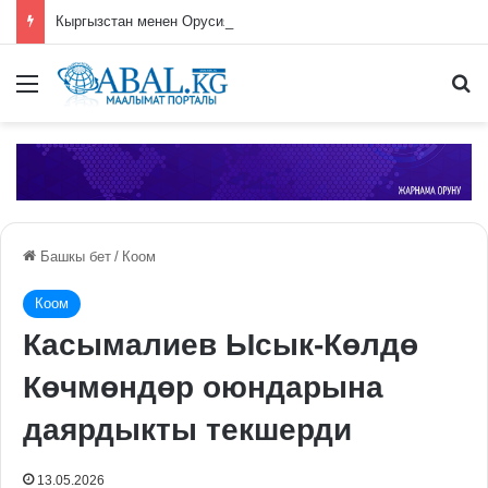
Кыргызстан менен Орусия бирдиктүү мобилдик байланыш операторун түзүүнү пландоодо
Меню
П
Башкы бет
/
Коом
Коом
Касымалиев Ысык-Көлдө
Көчмөндөр оюндарына
даярдыкты текшерди
13.05.2026