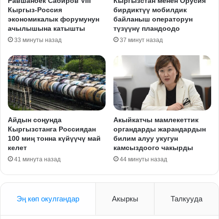
Равшанбек Сабиров VIII
Кыргызстан менен Орусия
Кыргыз-Россия
бирдиктүү мобилдик
экономикалык форумунун
байланыш операторун
ачылышына катышты
түзүүнү пландоодо
33 минуты назад
37 минут назад
Айдын соңунда
Акыйкатчы мамлекеттик
Кыргызстанга Россиядан
органдарды жарандардын
100 миң тонна күйүүчү май
билим алуу укугун
келет
камсыздоого чакырды
41 минута назад
44 минуты назад
Эң көп окулгандар
Акыркы
Талкууда