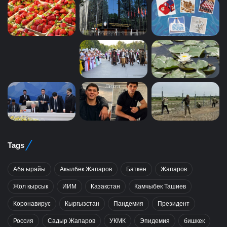
Tags
Аба ырайы
Акылбек Жапаров
Баткен
Жапаров
Жол кырсык
ИИМ
Казакстан
Камчыбек Ташиев
Коронавирус
Кыргызстан
Пандемия
Президент
Россия
Садыр Жапаров
УКМК
Эпидемия
бишкек