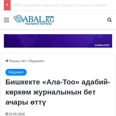
Кыргызстанда маданий туристтик продуктуларды түзүү боюнча республикалык сынакка арыз кабыл алуу мөөнөтү узартылды
Меню
П
Башкы бет
/
Маданият
Маданият
Бишкекте «Ала-Тоо» адабий-
көркөм журналынын бет
ачары өттү
22.05.2026