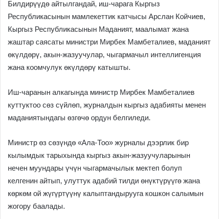
Билдирүүдө айтылгандай, иш-чарага Кыргыз
Республикасынын мамлекеттик катчысы Арслан Койчиев,
Кыргыз Республикасынын Маданият, маалымат жана
жаштар саясаты министри Мирбек Мамбеталиев, маданият
өкүлдөрү, акын-жазуучулар, чыгармачыл интеллигенция
жана коомчулук өкүлдөрү катышты.
Иш-чаранын алкагында министр Мирбек Мамбеталиев
куттуктоо сөз сүйлөп, журналдын кыргыз адабияты менен
маданиятындагы өзгөчө ордун белгиледи.
Министр өз сөзүндө «Ала-Тоо» журналы дээрлик бир
кылымдык тарыхында кыргыз акын-жазуучуларынын
нечен муундары үчүн чыгармачылык мектеп болуп
келгенин айтып, улуттук адабий тилди өнүктүрүүгө жана
көркөм ой жүгүртүүнү калыптандырууга кошкон салымын
жогору баалады.