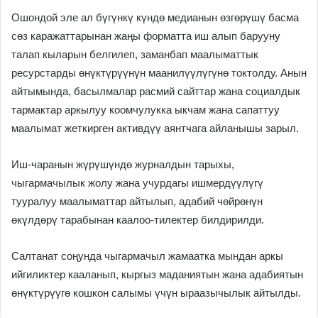
Ошондой эле ал бүгүнкү күндө медианын өзгөрүшү басма
сөз каражаттарынан жаңы форматта иш алып барууну
талап кыларын белгилеп, заманбап маалыматтык
ресурстарды өнүктүрүүнүн маанилүүлүгүнө токтолду. Анын
айтымында, басылмалар расмий сайттар жана социалдык
тармактар аркылуу коомчулукка ыкчам жана сапаттуу
маалымат жеткирген активдүү аянтчага айланышы зарыл.
Иш-чаранын жүрүшүндө журналдын тарыхы,
чыгармачылык жолу жана учурдагы ишмердүүлүгү
тууралуу маалыматтар айтылып, адабий чөйрөнүн
өкүлдөрү тарабынан каалоо-тилектер билдирилди.
Салтанат соңунда чыгармачыл жамаатка мындан аркы
ийгиликтер кааланып, кыргыз маданиятын жана адабиятын
өнүктүрүүгө кошкон салымы үчүн ыраазычылык айтылды.