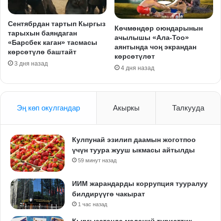
Сентябрдан тартып Кыргыз
Көчмөндөр оюндарынын
тарыхын баяндаган
ачылышы «Ала-Тоо»
«Барсбек каган» тасмасы
аянтында чоң экрандан
көрсөтүлө баштайт
көрсөтүлөт
3 дня назад
4 дня назад
Эң көп окулгандар
Акыркы
Талкууда
Кулпунай эзилип даамын жоготпоо
үчүн туура жууш ыкмасы айтылды
59 минут назад
ИИМ жарандарды коррупция тууралуу
билдирүүгө чакырат
1 час назад