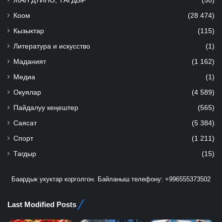
ЖАН ДҮЙНӨ, ТАГДЫР
(58)
Коом
(28 474)
Кызыктар
(115)
Литература и искусство
(1)
Маданият
(1 162)
Медиа
(1)
Окуялар
(4 589)
Пайдалуу кеңештер
(565)
Саясат
(5 384)
Спорт
(1 211)
Тагдыр
(15)
Баардык укуктар корголгон. Байланыш телефону: +996555373502
Last Modified Posts