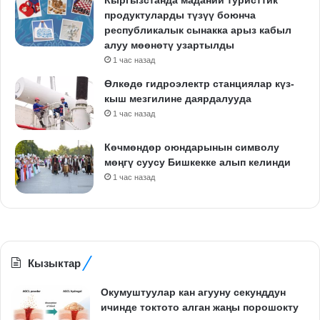
Кыргызстанда маданий туристтик
продуктуларды түзүү боюнча
республикалык сынакка арыз кабыл
алуу мөөнөтү узартылды
1 час назад
Өлкөдө гидроэлектр станциялар күз-
кыш мезгилине даярдалууда
1 час назад
Көчмөндөр оюндарынын символу
мөңгү суусу Бишкекке алып келинди
1 час назад
Кызыктар
Окумуштуулар кан агууну секунддун
ичинде токтото алган жаңы порошокту