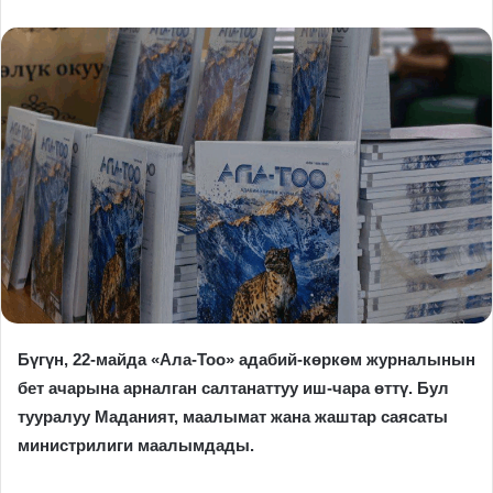
Бүгүн, 22-майда «Ала-Тоо» адабий-көркөм журналынын
бет ачарына арналган салтанаттуу иш-чара өттү. Бул
тууралуу Маданият, маалымат жана жаштар саясаты
министрилиги маалымдады.