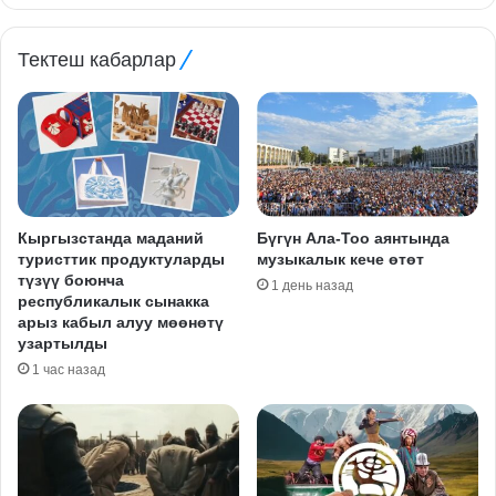
Тектеш кабарлар
Кыргызстанда маданий
Бүгүн Ала-Тоо аянтында
туристтик продуктуларды
музыкалык кече өтөт
түзүү боюнча
1 день назад
республикалык сынакка
арыз кабыл алуу мөөнөтү
узартылды
1 час назад