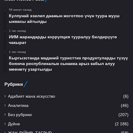
59 минут назад
Кулпунай эзилип даамын жоготпоо үчүн туура жууш
ыкмасы айтылды
1 час назад
ИИМ жарандарды коррупция тууралуу билдирүүгө
чакырат
1 час назад
Кыргызстанда маданий туристтик продуктуларды түзүү
боюнча республикалык сынакка арыз кабыл алуу
мөөнөтү узартылды
Рубрики
Адабият жана искусство
(6)
Аналитика
(46)
Без рубрики
(207)
Дүйнө
(2 186)