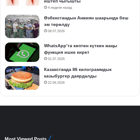
иштеп чыгышты
4 недели назад
Өзбекстандын Анжиян шаарында беш
эм төрөлдү
08.07.2026
WhatsApp’та көптөн күткөн жаңы
функция ишке кирет
01.07.2026
Казакстанда 86 килограммдык
казыбургер даярдалды
22.06.2026
Most Viewed Posts