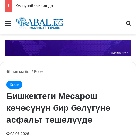
Кулпунай эзилип даамын жоготпоо үчүн туура жууш ыкмасы айтылды
Меню
П
Башкы бет
/
Коом
Коом
Бишкектеги Месарош
көчөсүнүн бир бөлүгүнө
асфальт төшөлүүдө
03.06.2026