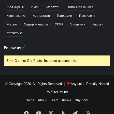
Жол кырсык
ИИМ
Казакстан
Камчыбек Ташиев
Коронавирус
Кыргызстан
Пандемия
Президент
Россия
Садыр Жапаров
УКМК
Эпидемия
бишкек
статистика
Follow us
Error Can not Get Posts, Incorrect account info.
© Copyright 2026, All Rights Reserved |
Asyluulu
| Proudly Hosted
by
SiteGround
Home
About
Team
Дүйнө
Buy now!
Facebook
YouTube
Instagram
Odnoklassniki
Telegram
WhatsApp