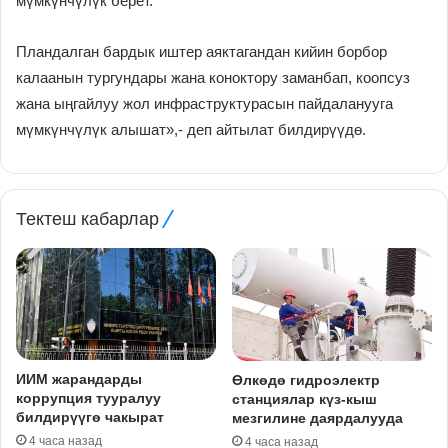
мүмкүнчүлүк берет.
Пландалган бардык иштер аяктагандан кийин борбор
калаанын тургундары жана коноктору заманбап, коопсуз
жана ыңгайлуу жол инфраструктурасын пайдаланууга
мүмкүнчүлүк алышат»,- деп айтылат билдирүүдө.
Тектеш кабарлар
ИИМ жарандарды
Өлкөдө гидроэлектр
коррупция тууралуу
станциялар күз-кыш
билдирүүгө чакырат
мезгилине даярдалууда
4 часа назад
4 часа назад