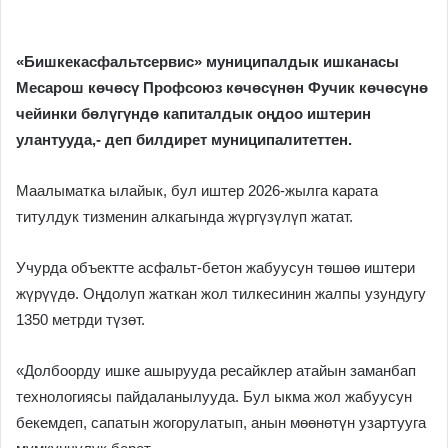
«Бишкекасфальтсервис» муниципалдык ишканасы
Месарош көчөсү Профсоюз көчөсүнөн Фучик көчөсүнө
чейинки бөлүгүндө капиталдык оңдоо иштерин
улантууда,- деп билдирет муниципалитеттен.
Маалыматка ылайык, бул иштер 2026-жылга карата
титулдук тизменин алкагында жүргүзүлүп жатат.
Учурда объектте асфальт-бетон жабуусун төшөө иштери
жүрүүдө. Оңдолуп жаткан жол тилкесинин жалпы узундугу
1350 метрди түзөт.
«Долбоорду ишке ашырууда ресайклер атайын заманбап
технологиясы пайдаланылууда. Бул ыкма жол жабуусун
бекемдеп, сапатын жогорулатып, анын мөөнөтүн узартууга