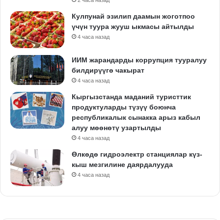
Кулпунай эзилип даамын жоготпоо
үчүн туура жууш ыкмасы айтылды
4 часа назад
ИИМ жарандарды коррупция тууралуу
билдирүүгө чакырат
4 часа назад
Кыргызстанда маданий туристтик
продуктуларды түзүү боюнча
республикалык сынакка арыз кабыл
алуу мөөнөтү узартылды
4 часа назад
Өлкөдө гидроэлектр станциялар күз-
кыш мезгилине даярдалууда
4 часа назад