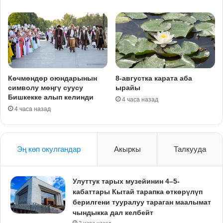
Көчмөндөр оюндарынын
8-августка карата аба
символу мөңгү суусу
ырайы
Бишкекке алып келинди
4 часа назад
4 часа назад
Эң көп окулгандар
Акыркы
Талкууда
Улуттук тарых музейинин 4–5-
кабаттары Кытай тарапка өткөрүлүп
берилгени тууралуу тараган маалымат
чындыкка дал келбейт
2 часа назад