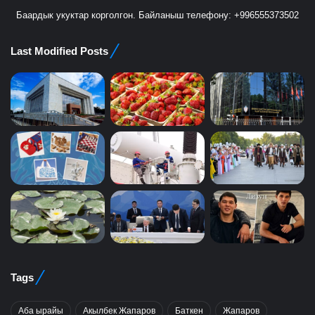
Баардык укуктар корголгон. Байланыш телефону: +996555373502
Last Modified Posts
Tags
Аба ырайы
Акылбек Жапаров
Баткен
Жапаров