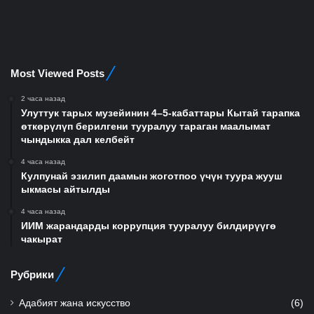
Most Viewed Posts
2 часа назад
Улуттук тарых музейинин 4–5-кабаттары Кытай тарапка
өткөрүлүп берилгени тууралуу тараган маалымат
чындыкка дал келбейт
4 часа назад
Кулпунай эзилип даамын жоготпоо үчүн туура жууш
ыкмасы айтылды
4 часа назад
ИИМ жарандарды коррупция тууралуу билдирүүгө
чакырат
Рубрики
Адабият жана искусство
(6)