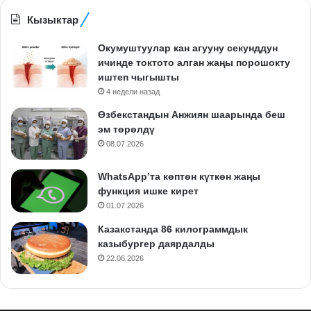
Кызыктар
Окумуштуулар кан агууну секунддун
ичинде токтото алган жаңы порошокту
иштеп чыгышты
4 недели назад
Өзбекстандын Анжиян шаарында беш
эм төрөлдү
08.07.2026
WhatsApp’та көптөн күткөн жаңы
функция ишке кирет
01.07.2026
Казакстанда 86 килограммдык
казыбургер даярдалды
22.06.2026