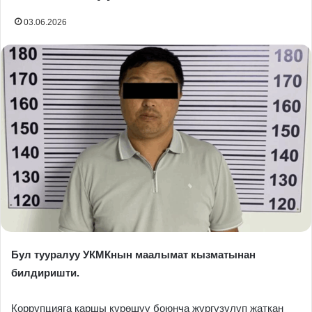
03.06.2026
Бул тууралуу УКМКнын маалымат кызматынан
билдиришти.
Коррупцияга каршы күрөшүү боюнча жүргүзүлүп жаткан