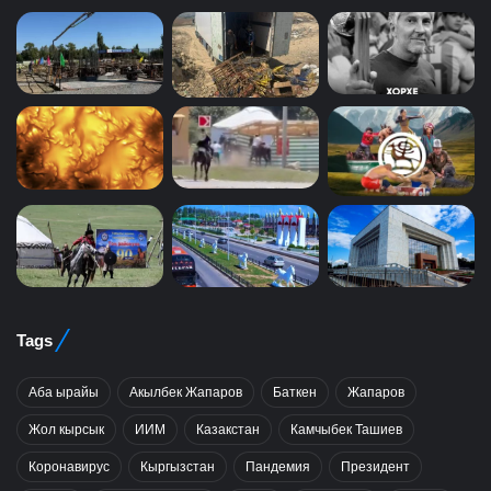
Tags
Аба ырайы
Акылбек Жапаров
Баткен
Жапаров
Жол кырсык
ИИМ
Казакстан
Камчыбек Ташиев
Коронавирус
Кыргызстан
Пандемия
Президент