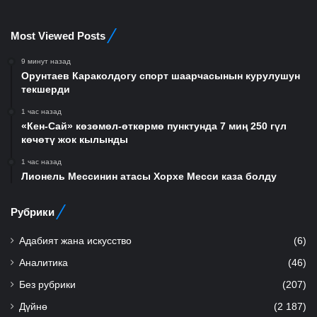
Most Viewed Posts
9 минут назад
Орунтаев Караколдогу спорт шаарчасынын курулушун
текшерди
1 час назад
«Кен-Сай» көзөмөл-өткөрмө пунктунда 7 миң 250 гүл
көчөтү жок кылынды
1 час назад
Лионель Мессинин атасы Хорхе Месси каза болду
Рубрики
Адабият жана искусство
(6)
Аналитика
(46)
Без рубрики
(207)
Дүйнө
(2 187)