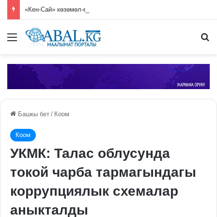
«Кен-Сай» көзөмөл-өткөрмө пунктунда 7 миң 250 гүл көчөтү жок кылынды
Меню
П
Башкы бет
/
Коом
Коом
УКМК: Талас облусунда
токой чарба тармагындагы
коррупциялык схемалар
аныкталды