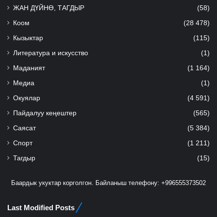
ЖАН ДҮЙНӨ, ТАГДЫР
(58)
Коом
(28 478)
Кызыктар
(115)
Литература и искусство
(1)
Маданият
(1 164)
Медиа
(1)
Окуялар
(4 591)
Пайдалуу кеңештер
(565)
Саясат
(5 384)
Спорт
(1 211)
Тагдыр
(15)
Баардык укуктар корголгон. Байланыш телефону: +996555373502
Last Modified Posts