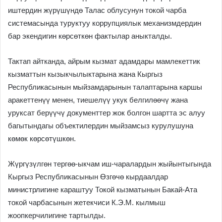
иштердин жүрүшүндө Талас облусунун токой чарба
системасында туруктуу коррупциялык механизмдердин
бар экендигин көрсөткөн фактылар аныкталды.
Тактап айтканда, айрым кызмат адамдары мамлекеттик
кызматтын кызыкчылыктарына жана Кыргыз
Республикасынын мыйзамдарынын талаптарына каршы
аракеттенүү менен, тиешелүү укук белгилөөчү жана
уруксат берүүчү документтер жок болгон шартта эс алуу
багытындагы объектилердин мыйзамсыз курулушуна
көмөк көрсөтүшкөн.
Жүргүзүлгөн тергөө-ыкчам иш-чаралардын жыйынтыгында
Кыргыз Республикасынын Өзгөчө кырдаалдар
министрлигине караштуу Токой кызматынын Бакай-Ата
токой чарбасынын жетекчиси К.Э.М. кылмыш
жоопкерчилигине тартылды.