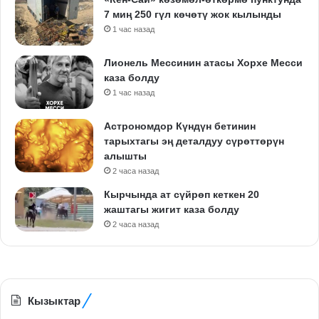
7 миң 250 гүл көчөтү жок кылынды
1 час назад
Лионель Мессинин атасы Хорхе Месси
каза болду
1 час назад
Астрономдор Күндүн бетинин
тарыхтагы эң деталдуу сүрөттөрүн
алышты
2 часа назад
Кырчында ат сүйрөп кеткен 20
жаштагы жигит каза болду
2 часа назад
Кызыктар