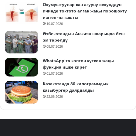
Окумуштуулар кан агууну секунддун
ичинде токтото алган жаңы порошокту
иштеп чыгышты
10.07.2026
Өзбекстандын Анжиян шаарында беш
эм төрөлдү
08.07.2026
WhatsApp’та көптөн күткөн жаңы
функция ишке кирет
01.07.2026
Казакстанда 86 килограммдык
казыбургер даярдалды
22.06.2026