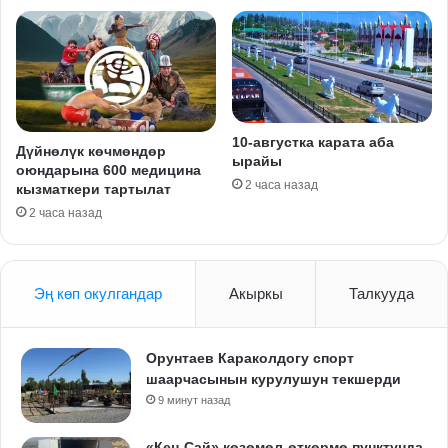
10-августка карата аба
Дүйнөлүк көчмөндөр
ырайы
оюндарына 600 медицина
2 часа назад
кызматкери тартылат
2 часа назад
Эң көп окулгандар
Акыркы
Талкууда
Орунтаев Караколдогу спорт
шаарчасынын курулушун текшерди
9 минут назад
«Кен-Сай» көзөмөл-өткөрмө пунктунда