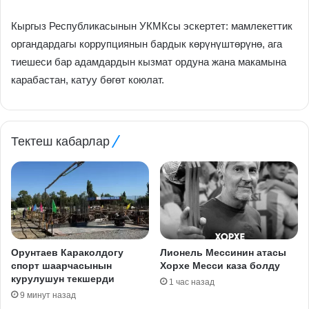
Кыргыз Республикасынын УКМКсы эскертет: мамлекеттик
органдардагы коррупциянын бардык көрүнүштөрүнө, ага
тиешеси бар адамдардын кызмат ордуна жана макамына
карабастан, катуу бөгөт коюлат.
Тектеш кабарлар
Орунтаев Караколдогу
Лионель Мессинин атасы
спорт шаарчасынын
Хорхе Месси каза болду
курулушун текшерди
1 час назад
9 минут назад