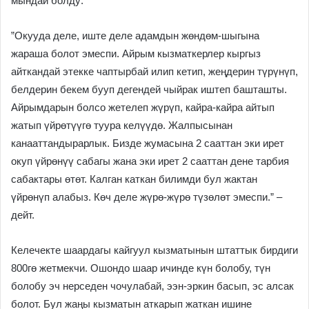
мындай болду:
”Окууда деле, иште деле адамдын жөндөм-шыгына
жараша болот эмеспи. Айрым кызматкерлер кыргыз
айткандай этекке чаптырбай илип кетип, жеңдерин түрүнүп,
белдерин бекем бууп дегендей чыйрак иштеп башташты.
Айрымдарын болсо жетелеп жүрүп, кайра-кайра айтып
жатып үйрөтүүгө туура келүүдө. Жалпысынан
канааттандырарлык. Бизде жумасына 2 сааттан эки ирет
окуп үйрөнүү сабагы жана эки ирет 2 сааттан дене тарбия
сабактары өтөт. Калган каткан билимди бул жактан
үйрөнүп алабыз. Көч деле жүрө-жүрө түзөлөт эмеспи.” –
дейт.
Келечекте шаардагы кайгуул кызматынын штаттык бирдиги
800гө жетмекчи. Ошондо шаар ичинде күн болобу, түн
болобу эч нерседен чочулабай, ээн-эркин басып, эс алсак
болот. Бул жаңы кызматын аткарып жаткан ишине