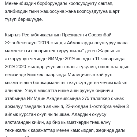
Мекенибиздин борборундагы коопсуздукту сактап,
элибиздин тынч жашоосуна жана коопсуздугуна шарт
түзүп беришүүдө.
Кыргыз Республикасынын Президенти Сооронбай
Жээнбековдун “2019-жылды Аймактарды өнүктүрүү жана
мамлекетти санариптештирүү жылы” деген Жарлыгын
аткаруунун чегинде ИИМде 2019-жылдын 11-январында
2019-2020-жылдар үчүн иш-планы түзүлүп, ошол пландын
негизинде Бишкек шаарында Милициянын кайгуул
кызматынын башкармалыгы түзүлсүн деген чечим кабыл
алынган. Ушул максатта ишке ашыруунун биринчи
этабында ИИМдин Академиясында 279 талапкер сынак
аркылуу тандалып алынып, 22-июлдан 1-октябрга чейин 3
айлык курстан окуп чыгышкан. Алардын окуусу
аяктагандан кийин, ар бир кызматкерди тиешелүү
техникалык каражаттар менен камсыздап, жеринде дагы