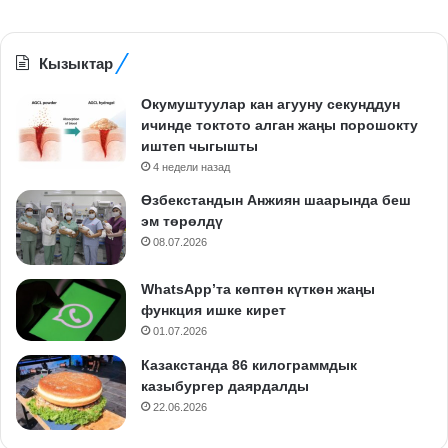
Кызыктар
Окумуштуулар кан агууну секунддун
ичинде токтото алган жаңы порошокту
иштеп чыгышты
4 недели назад
Өзбекстандын Анжиян шаарында беш
эм төрөлдү
08.07.2026
WhatsApp’та көптөн күткөн жаңы
функция ишке кирет
01.07.2026
Казакстанда 86 килограммдык
казыбургер даярдалды
22.06.2026