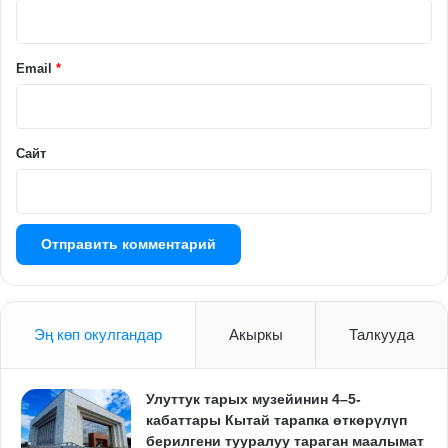
р
и
й
Email
*
*
Сайт
Эң көп окулгандар
Акыркы
Талкууда
Улуттук тарых музейинин 4–5-
кабаттары Кытай тарапка өткөрүлүп
берилгени тууралуу тараган маалымат