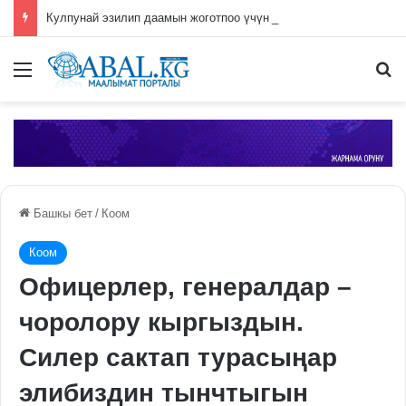
Кулпунай эзилип даамын жоготпоо үчүн туура жууш ыкмасы айтылды
Меню
П
Башкы бет
/
Коом
Коом
Офицерлер, генералдар –
чоролору кыргыздын.
Силер сактап турасыңар
элибиздин тынчтыгын