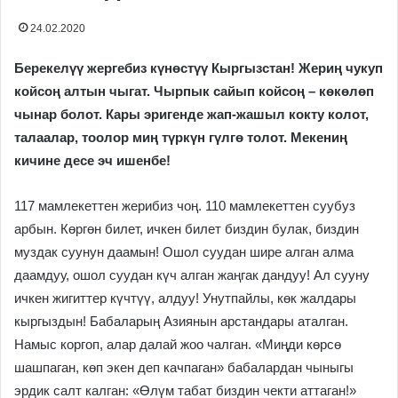
24.02.2020
Берекелүү жергебиз күнөстүү Кыргызстан! Жериң чукуп
койсоң алтын чыгат. Чырпык сайып койсоң – көкөлөп
чынар болот. Кары эригенде жап-жашыл кокту колот,
талаалар, тоолор миң түркүн гүлгө толот. Мекениң
кичине десе эч ишенбе!
117 мамлекеттен жерибиз чоң. 110 мамлекеттен суубуз
арбын. Көргөн билет, ичкен билет биздин булак, биздин
муздак суунун даамын! Ошол суудан шире алган алма
даамдуу, ошол суудан күч алган жаңгак дандуу! Ал сууну
ичкен жигиттер күчтүү, алдуу! Унутпайлы, көк жалдары
кыргыздын! Бабаларың Азиянын арстандары аталган.
Намыс коргоп, алар далай жоо чалган. «Миңди көрсө
шашпаган, көп экен деп качпаган» бабалардан чыныгы
эрдик салт калган: «Өлүм табат биздин чекти аттаган!»