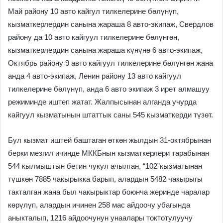
Май району 10 авто кайгул тилкелерине бөлүнүп,
кызматкерлердин санына жараша 8 авто-экипаж, Свердлов
району да 10 авто кайгуул тилкелерине бөлүнгөн,
кызматкерлердин санына жараша күнүнө 6 авто-экипаж,
Октябрь району 9 авто кайгуул тилкелерине бөлүнгөн жана
анда 4 авто-экипаж, Ленин району 13 авто кайгуул
тилкелерине бөлүнүп, анда 6 авто экипаж 3 ирет алмашуу
режиминде иштеп жатат. Жалпысынан алганда учурда
кайгуул кызматынын штаттык саны 545 кызматкерди түзөт.
Бул кызмат иштей баштаган өткөн жылдын 31-октябрынан
берки мезгил ичинде МККБнын кызматкерлери тарабынан
544 кылмыштын бетин чукул ачылган, “102”кызматынан
түшкөн 7885 чакырыкка барып, алардын 5482 чакырыгы
такталган жана был чакырыктар боюнча жеринде чаралар
көрүлүп, алардын ичинен 258 мас айдоочу убагында
аныкталып, 1216 айдоочунун унаалары токтотулуучу