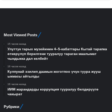
Most Viewed Posts
15 часов назад
Улуттук тарых музейинин 4–5-кабаттары Кытай тарапка
өткөрүлүп берилгени тууралуу тараган маалымат
чындыкка дал келбейт
16 часов назад
Кулпунай эзилип даамын жоготпоо үчүн туура жууш
ыкмасы айтылды
16 часов назад
ИИМ жарандарды коррупция тууралуу билдирүүгө
чакырат
Рубрики