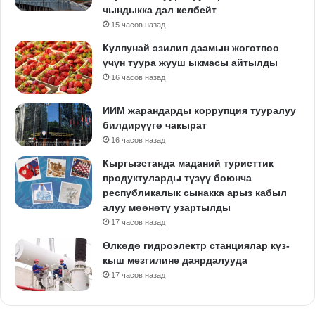
чындыкка дал келбейт
15 часов назад
Кулпунай эзилип даамын жоготпоо
үчүн туура жууш ыкмасы айтылды
16 часов назад
ИИМ жарандарды коррупция тууралуу
билдирүүгө чакырат
16 часов назад
Кыргызстанда маданий туристтик
продуктуларды түзүү боюнча
республикалык сынакка арыз кабыл
алуу мөөнөтү узартылды
17 часов назад
Өлкөдө гидроэлектр станциялар күз-
кыш мезгилине даярдалууда
17 часов назад