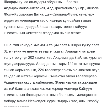
Шаардын унаа агымдары абдан жыш болгон
Абдырахманов-Киевская, Абдырахманов-Чүй пр., Жибек-
Жолу-Курманжан Датка, Ден-Сяопина-Фучик көчөлөрү
өңдөнгөн көчөлөрдүн кесилишинде күн сайын тыгын
күчөгөн маалдарда 3-4 саат катары менен кайгуул
кызматынын жигиттери жардамга чыгып жатат.
Ошентип кайгуул кызматы таңкы саат 6.00дөн түнкү саат
01ге чейин үч нөөмөттө иштеп жатат. Алардын катарын
толуктоо үчүн 202 кызматкер Академияда 3 айлык курстан
окуп даярдалууда. Алардан тышкары 144 штаттык орунга
сынак жарыяланып, 224 талапкерлер азыр сынактан өтүп,
тандалып жаткан кербези. Сынактан өткөн талапкерлер
Академияга окууга жиберилет. Жаңы кызматта жаңыдан
иштей баштаган жаш кызматкерлер жөнүндө Кайгуул
кызматынын башкармалыгынын башчысы, милициянын
майору Алмаз Исаковдон сураштырдык эле, анын жообу