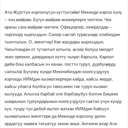
Ата-Журттун коргоочусун куттуктайм! Мекенди коргоо күнү
– чоң майрам. Бүгүн майрам жоокерлерге чептеги. Чек
арачы сага майрам чектеги. Офицерлер, генералдар –
чоролору кыргыздын. Силер сактап турасыңар элибиздин
тынчтыгын. О, жигиттер! Көк жалдары кыргыздын.
Чагылгандан от тутантып алгыла, аскер болуш милдет
экен эркекке, даярданып күчтү чыңап баргыла. Кароол
дөбө бош калбасын эч качан, постто туруп, дүрбүңөрдү
салгыла! Бүгүнкү күндө Мекенибиздин коопсуздугун
коргоодо ИИМдин кызматкерлери кайда, кайсы жерде,
кайсы убакта болбосун тикесинен тик туруп кызмат
кылууда. Алыска барбай эле борборубуз болгон Бишкек
шаарынын тургундарынын коопсуздугун сактоо үчүн күндү
күн, түндү түн дебей иштеп жаткан ИИМдин Кайгуул
кызматынын жигиттери да Мекенди коргоочу деген
ардактуу наамга татыктуу экени анык. Анткени алар Ата-