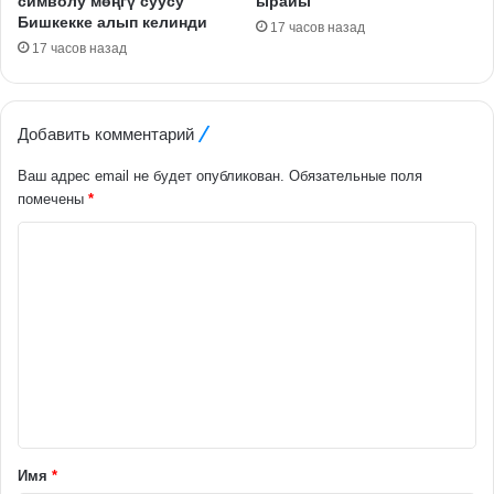
символу мөңгү суусу
ырайы
Бишкекке алып келинди
17 часов назад
17 часов назад
Добавить комментарий
Ваш адрес email не будет опубликован.
Обязательные поля
помечены
*
К
о
м
м
е
н
т
а
Имя
*