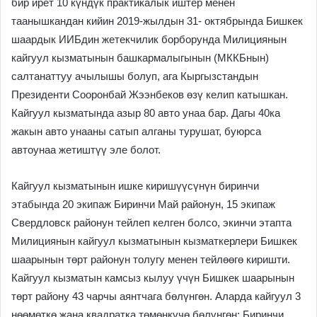
бир ирет 10 күндүк практикалык иштер менен
таанышкандан кийин 2019-жылдын 31- октябрында Бишкек
шаардык ИИБдин жетекчилик борборунда Милициянын
кайгуул кызматынын башкармалыгынын (МККБнын)
салтанаттуу ачылышы болуп, ага Кыргызстандын
Президенти Сооронбай Жээнбеков өзү келип катышкан.
Кайгуул кызматында азыр 80 авто унаа бар. Дагы 40ка
жакын авто унааны сатып алганы турушат, буюрса
автоунаа жетиштүү эле болот.
Кайгуул кызматынын ишке киришүүсүнүн биринчи
этабында 20 экипаж Биринчи Май районун, 15 экипаж
Свердловск районун тейлеп келген болсо, экинчи этапта
Милициянын кайгуул кызматынын кызматкерлери Бишкек
шаарынын төрт районун толугу менен тейлөөгө киришти.
Кайгуул кызматын камсыз кылуу үчүн Бишкек шаарынын
төрт району 43 чарчы аянтчага бөлүнгөн. Аларда кайгуул 3
нөөмөткө жана квадратка төмөнкүчө бөлүнгөн: Биринчи