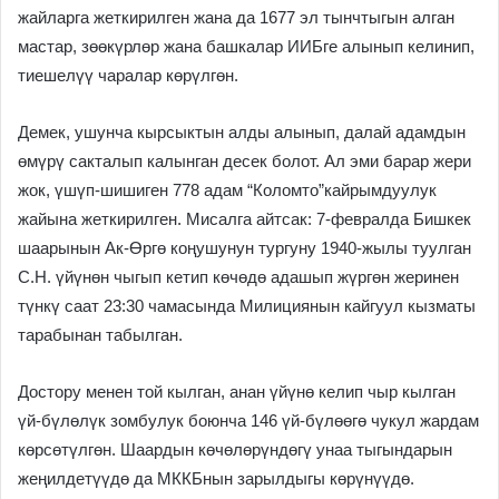
жайларга жеткирилген жана да 1677 эл тынчтыгын алган
мастар, зөөкүрлөр жана башкалар ИИБге алынып келинип,
тиешелүү чаралар көрүлгөн.
Демек, ушунча кырсыктын алды алынып, далай адамдын
өмүрү сакталып калынган десек болот. Ал эми барар жери
жок, үшүп-шишиген 778 адам “Коломто”кайрымдуулук
жайына жеткирилген. Мисалга айтсак: 7-февралда Бишкек
шаарынын Ак-Өргө коңушунун тургуну 1940-жылы туулган
С.Н. үйүнөн чыгып кетип көчөдө адашып жүргөн жеринен
түнкү саат 23:30 чамасында Милициянын кайгуул кызматы
тарабынан табылган.
Достору менен той кылган, анан үйүнө келип чыр кылган
үй-бүлөлүк зомбулук боюнча 146 үй-бүлөөгө чукул жардам
көрсөтүлгөн. Шаардын көчөлөрүндөгү унаа тыгындарын
жеңилдетүүдө да МККБнын зарылдыгы көрүнүүдө.