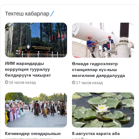
Тектеш кабарлар
ИИМ жарандарды
Өлкөдө гидроэлектр
коррупция тууралуу
станциялар күз-кыш
билдирүүгө чакырат
мезгилине даярдалууда
16 часов назад
17 часов назад
Көчмөндөр оюндарынын
8-августка карата аба