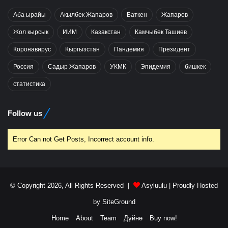
Аба ырайы
Акылбек Жапаров
Баткен
Жапаров
Жол кырсык
ИИМ
Казакстан
Камчыбек Ташиев
Коронавирус
Кыргызстан
Пандемия
Президент
Россия
Садыр Жапаров
УКМК
Эпидемия
бишкек
статистика
Follow us
Error Can not Get Posts, Incorrect account info.
© Copyright 2026, All Rights Reserved |
Asyluulu
| Proudly Hosted
by
SiteGround
Home
About
Team
Дүйнө
Buy now!