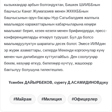
кызыккандар арбын болгондуктан, Бишкек ШИИББнын
башчысы Канат Жумагазиев менен ЖКККББнын
башчысынын орун басары Нур Сатыбалдиев жалпыга
маалымдоо каражаттарынын кабарчыларына кеңири
маалымат берип, кезек-кезеги менен брифингдерди, пресс-
конференцияларды өткөрүп турушат. Бул да болсо
маалымдуулуктун шарапаты десек болот. Эмесе ИИМдин
эр жүрөк азаматтары, силерди Мекенди коргоочулар күнү
менен чын дилибизден куттуктайбыз. Ден соолугуңар
бекем, көзүңөр өткүр, билегиңер күчтүү, жашооңор
бактылуу болушуна тилектешпиз.
Үсөнбек ДАЙЫРБЕКОВ
,
сүрөтү Д.АСАМИДИНОВдуку
Майрам
Милиция
Офицерлер