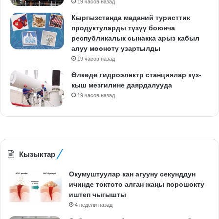
19 часов назад
Кыргызстанда маданий туристтик
продуктуларды түзүү боюнча
республикалык сынакка арыз кабыл
алуу мөөнөтү узартылды
19 часов назад
Өлкөдө гидроэлектр станциялар күз-
кыш мезгилине даярдалууда
19 часов назад
Кызыктар
Окумуштуулар кан агууну секунддун
ичинде токтото алган жаңы порошокту
иштеп чыгышты
4 недели назад