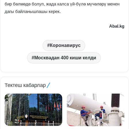
бир бөлмөдө болуп, жада калса үй-бүлө мүчөлөрү менен
дагы байланышпашы керек.
Abal.kg
Коронавирус
Москвадан 400 киши келди
Тектеш кабарлар