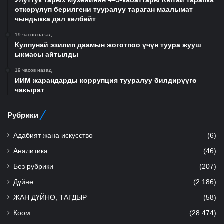
Улуттук тарых музейинин 4–5-кабаттары Кытай тарапка
өткөрүлүп берилгени тууралуу тараган маалымат
чындыкка дал келбейт
19 часов назад
Кулпунай эзилип даамын жоготпоо үчүн туура жууш
ыкмасы айтылды
19 часов назад
ИИМ жарандарды коррупция тууралуу билдирүүгө
чакырат
Рубрики
Адабият жана искусство
(6)
Аналитика
(46)
Без рубрики
(207)
Дүйнө
(2 186)
ЖАН ДҮЙНӨ, ТАГДЫР
(58)
Коом
(28 474)