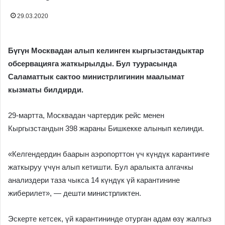
29.03.2020
Бүгүн Москвадан алып келинген кыргызстандыктар
обсервацияга жаткырылды. Бул туурасында
Саламаттык сактоо министрлигинин маалымат
кызматы билдирди.
29-мартта, Москвадан чартердик рейс менен
Кыргызстандын 398 жараны Бишкекке алынып келинди.
«Келгендердин баарын аэропорттон үч күндүк карантинге
жаткыруу үчүн алып кетишти. Бул аралыкта алгачкы
анализдери таза чыкса 14 күндүк үй карантинине
жиберилет», — дешти министрликтен.
Эскерте кетсек, үй карантининде отурган адам өзү жалгыз