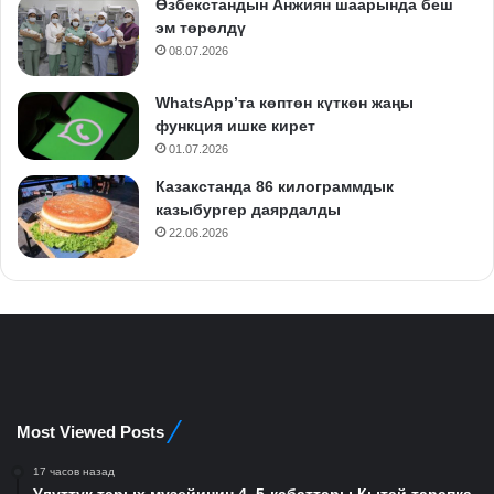
Өзбекстандын Анжиян шаарында беш
эм төрөлдү
08.07.2026
WhatsApp’та көптөн күткөн жаңы
функция ишке кирет
01.07.2026
Казакстанда 86 килограммдык
казыбургер даярдалды
22.06.2026
Most Viewed Posts
17 часов назад