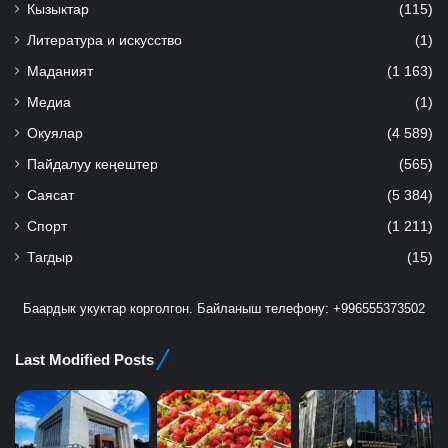
Кызыктар
(115)
Литература и искусство
(1)
Маданият
(1 163)
Медиа
(1)
Окуялар
(4 589)
Пайдалуу кеңештер
(565)
Саясат
(5 384)
Спорт
(1 211)
Тагдыр
(15)
Баардык укуктар корголгон. Байланыш телефону: +996555373502
Last Modified Posts