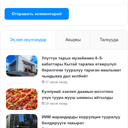
Эң көп окулгандар
Акыркы
Талкууда
Улуттук тарых музейинин 4–5-
кабаттары Кытай тарапка өткөрүлүп
берилгени тууралуу тараган маалымат
чындыкка дал келбейт
17 часов назад
Кулпунай эзилип даамын жоготпоо
үчүн туура жууш ыкмасы айтылды
19 часов назад
ИИМ жарандарды коррупция тууралуу
билдирүүгө чакырат