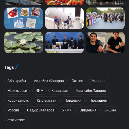
Tags
Аба ырайы
Акылбек Жапаров
Баткен
Жапаров
Жол кырсык
ИИМ
Казакстан
Камчыбек Ташиев
Коронавирус
Кыргызстан
Пандемия
Президент
Россия
Садыр Жапаров
УКМК
Эпидемия
бишкек
статистика