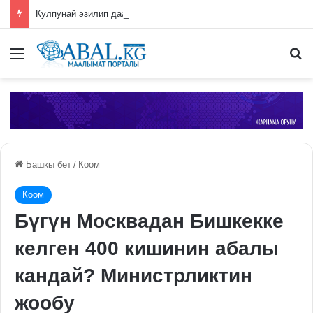
Кулпунай эзилип даамын жоготпоо үчүн туура жууш ыкмасы айтылды
Меню
П
Башкы бет
/
Коом
Коом
Бүгүн Москвадан Бишкекке
келген 400 кишинин абалы
кандай? Министрликтин
жообу