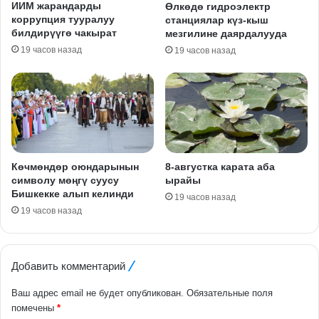
ИИМ жарандарды
Өлкөдө гидроэлектр
коррупция тууралуу
станциялар күз-кыш
билдирүүгө чакырат
мезгилине даярдалууда
19 часов назад
19 часов назад
Көчмөндөр оюндарынын
8-августка карата аба
символу мөңгү суусу
ырайы
Бишкекке алып келинди
19 часов назад
19 часов назад
Добавить комментарий
Ваш адрес email не будет опубликован.
Обязательные поля
помечены
*