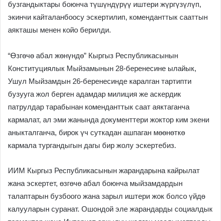
бузгандыктары боюнча түшүндүрүү иштери жүргүзүлүп,
экинчи кайталанбоосу эскертилип, коменданттык сааттын
аякташы менен койо берилди.
“Өзгөчө абал жөнүндө” Кыргыз Республикасынын
Конституциялык Мыйзамынын 28-беренесине ылайык,
Ушул Мыйзамдын 26-беренесинде каралган тартипти
бузууга жол берген адамдар милиция же аскердик
патрулдар тарабынан коменданттык саат аяктаганча
кармалат, ал эми жанында документтери жоктор ким экени
аныкталганча, бирок үч суткадан ашпаган мөөнөткө
кармала тургандыгын дагы бир жолу эскертебиз.
ИИМ Кыргыз Республикасынын жарандарына кайрылат
жана эскертет, өзгөчө абал боюнча мыйзамдардын
талаптарын бузбоого жана зарыл иштери жок болсо үйдө
калууларын суранат. Ошондой эле жарандарды социалдык