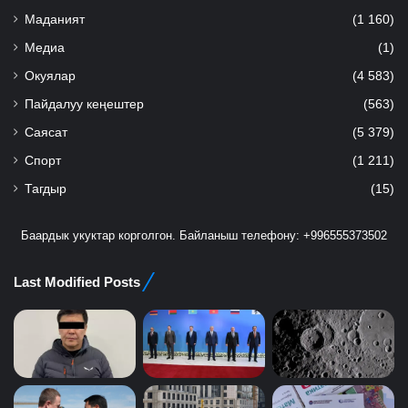
Маданият
(1 160)
Медиа
(1)
Окуялар
(4 583)
Пайдалуу кеңештер
(563)
Саясат
(5 379)
Спорт
(1 211)
Тагдыр
(15)
Баардык укуктар корголгон. Байланыш телефону: +996555373502
Last Modified Posts