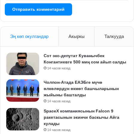
Эң көп окулгандар
Акыркы
Талкууда
Сот экс-депутат Куванычбек
Конгантиевге 500 миң сом айып салды
14 часов назад
Чолпон-Атада ЕАЭБге мүчө
өлкөлөрдүн өкмөт башчыларынын
жыйыны башталды
14 часов назад
SpaceX компаниясынын Falcon 9
ракетасынын экинчи баскычы Айга
кулады
14 часов назад