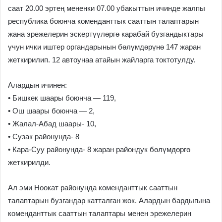
саат 20.00 эртең мененки 07.00 убакыттын ичинде жалпы
республика боюнча коменданттык сааттын талаптарын
жана эрежелерин эскертүүлөргө карабай бузгандыктары
үчун ички иштер органдарынын бөлүмдөрүнө 147 жаран
жеткирилип. 12 автоунаа атайын жайларга токтотулду.
Алардын ичинен:
• Бишкек шаары боюнча — 119,
• Ош шаары боюнча — 2,
• Жалал-Абад шаары- 10,
• Сузак районунда- 8
• Кара-Суу районунда- 8 жаран райондук бөлүмдөргө
жеткирилди.
Ал эми Ноокат районунда коменданттык сааттын
талаптарын бузгандар катталган жок. Алардын бардыгына
коменданттык сааттын талаптары менен эрежелерин