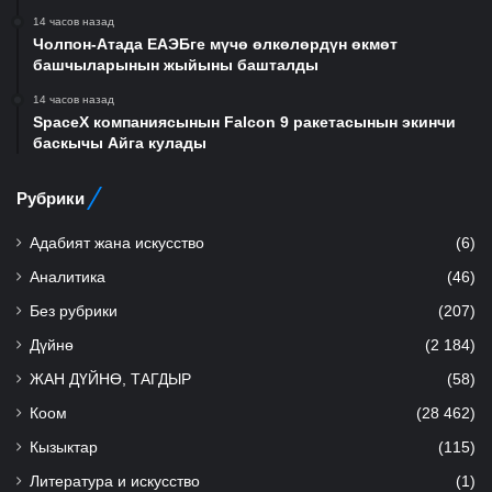
14 часов назад
Чолпон-Атада ЕАЭБге мүчө өлкөлөрдүн өкмөт
башчыларынын жыйыны башталды
14 часов назад
SpaceX компаниясынын Falcon 9 ракетасынын экинчи
баскычы Айга кулады
Рубрики
Адабият жана искусство
(6)
Аналитика
(46)
Без рубрики
(207)
Дүйнө
(2 184)
ЖАН ДҮЙНӨ, ТАГДЫР
(58)
Коом
(28 462)
Кызыктар
(115)
Литература и искусство
(1)