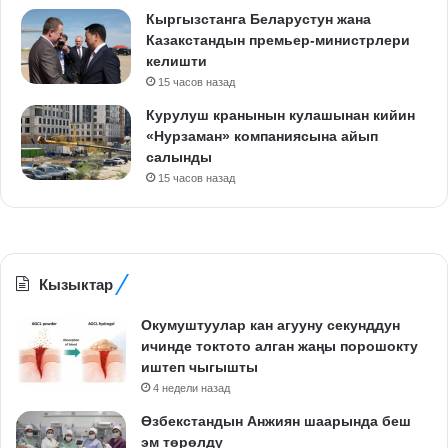
Кыргызстанга Беларустун жана
Казакстандын премьер-министрлери
келишти
15 часов назад
Курулуш кранынын кулашынан кийин
«Нурзаман» компаниясына айып
салынды
15 часов назад
Кызыктар
Окумуштуулар кан агууну секунддун
ичинде токтото алган жаңы порошокту
иштеп чыгышты
4 недели назад
Өзбекстандын Анжиян шаарында беш
эм төрөлдү