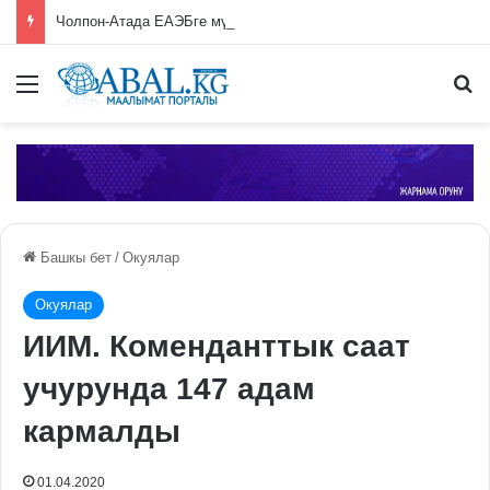
Чолпон-Атада ЕАЭБге мүчө өлкөлөрдүн өкмөт башчыларынын жыйыны башталды
Меню
П
Башкы бет
/
Окуялар
Окуялар
ИИМ. Коменданттык саат
учурунда 147 адам
кармалды
01.04.2020