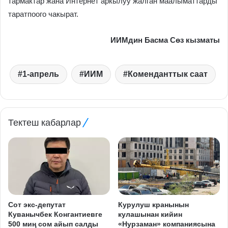
тармактар жана Интернет аркылуу жалган маалыматтарды
таратпоого чакырат.
ИИМдин Басма Сөз кызматы
1-апрель
ИИМ
Коменданттык саат
Тектеш кабарлар
Сот экс-депутат
Курулуш кранынын
Куванычбек Конгантиевге
кулашынан кийин
500 миң сом айып салды
«Нурзаман» компаниясына