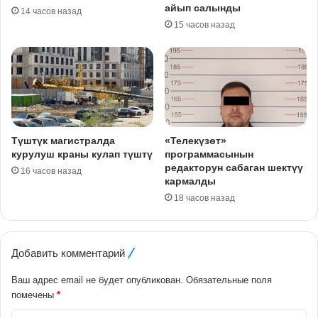
айып салынды
14 часов назад
15 часов назад
Түштүк магистралда
«Телекүзөт»
курулуш краны кулап түштү
программасынын
редакторун сабаган шектүү
16 часов назад
кармалды
18 часов назад
Добавить комментарий
Ваш адрес email не будет опубликован.
Обязательные поля
помечены
*