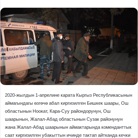
2020-жылдын 1-апрелине карата Кыргыз Республикасынын
аймагындагы өзгөчө абал киргизилген Бишкек шаары, Ош
областынын Ноокат, Кара-Суу райондорунун, Ош
шаарынын, Жалал-Абад областынын Сузак районунун
жана Жалал-Абад шаарынын аймактарында коменданттык
саат киргизилген убакыттын ичинде тактап айтканда кечки