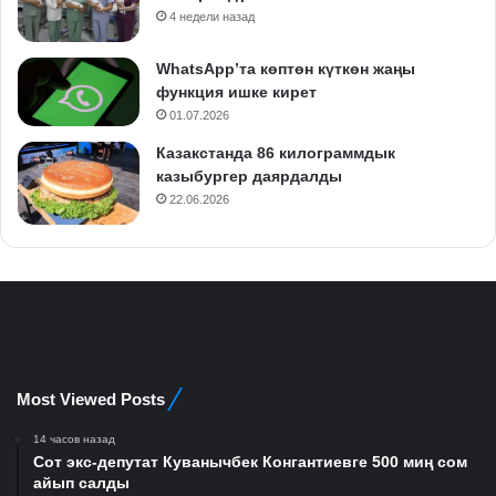
4 недели назад
WhatsApp’та көптөн күткөн жаңы
функция ишке кирет
01.07.2026
Казакстанда 86 килограммдык
казыбургер даярдалды
22.06.2026
Most Viewed Posts
14 часов назад
Сот экс-депутат Куванычбек Конгантиевге 500 миң сом
айып салды