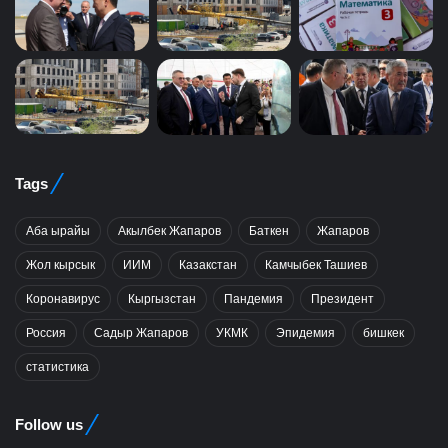
Tags
Аба ырайы
Акылбек Жапаров
Баткен
Жапаров
Жол кырсык
ИИМ
Казакстан
Камчыбек Ташиев
Коронавирус
Кыргызстан
Пандемия
Президент
Россия
Садыр Жапаров
УКМК
Эпидемия
бишкек
статистика
Follow us