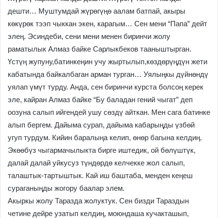
дешти… Муштумдай жүрөгүңө аалам батпай, акыры
көкүрөк тээп чыккан экен, карагым… Сен мени “Папа” дейт
элең. Эсиндеби, сени мени менен биринчи жолу
раматылык Алмаз байке Сарлыкбеков тааныштырган.
Үстүң жупуну,батинкеңин учу жыртылып,көздөрүңдүн жети
кабатында байкалбаган арман турган… Уялыңкы дүйнөндү
уялап үмүт турду. Анда, сен биринчи курста болсоң керек
эле, кайран Алмаз байке “Бу баладан гений чыгат” деп
оозуна салып ийгендей ушу сөздү айткан. Мен сага батинке
алып бергем. Дайыма сурап, дайыма кабарыңды үзбөй
угуп турдум. Кийин баралыңа келип, өнөр багына келдиң.
Экөөбүз чыгармачылыкта бирге иштедик, ой бөлүштүк,
далай далай уйкусуз түндөрдө келчекке жол салып,
талаштык-тартыштык. Кай иш баштаба, менден кеңеш
сураганыңды жогору баалар элем.
Акыркы жолу Таразда жолуктук. Сен бизди Тараздын
четине дейре узатып келдиң, моюндаша кучакташып,