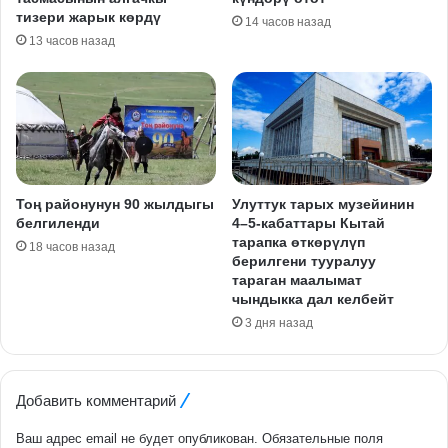
тизери жарык көрдү
14 часов назад
13 часов назад
Тоң районунун 90 жылдыгы
Улуттук тарых музейинин
белгиленди
4–5-кабаттары Кытай
тарапка өткөрүлүп
18 часов назад
берилгени тууралуу
тараган маалымат
чындыкка дал келбейт
3 дня назад
Добавить комментарий
Ваш адрес email не будет опубликован.
Обязательные поля