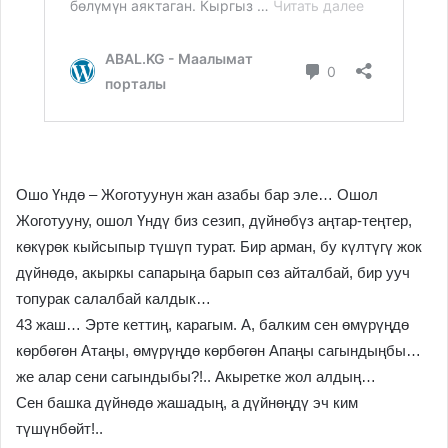
Ошо Үндө – Жоготуунун жан азабы бар эле… Ошол
Жоготууну, ошол Үндү биз сезип, дүйнөбүз аңтар-теңтер,
көкүрөк кыйсыпыр түшүп турат. Бир арман, бу күлтүгү жок
дүйнөдө, акыркы сапарыңа барып сөз айталбай, бир ууч
топурак салалбай калдык…
43 жаш… Эрте кеттиң, карагым. А, балким сен өмүрүңдө
көрбөгөн Атаңы, өмүрүңдө көрбөгөн Апаңы сагындыңбы…
же алар сени сагындыбы?!.. Акыретке жол алдың…
Сен башка дүйнөдө жашадың, а дүйнөңдү эч ким
түшүнбөйт!..