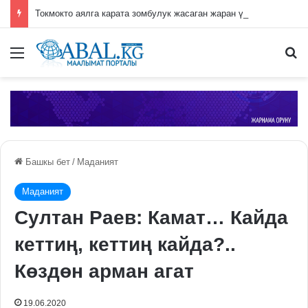
Токмокто аялга карата зомбулук жасаган жаран үй камагына чыгарылды
Меню
П
Башкы бет
/
Маданият
Маданият
Султан Раев: Камат… Кайда
кеттиң, кеттиң кайда?..
Көздөн арман агат
19.06.2020