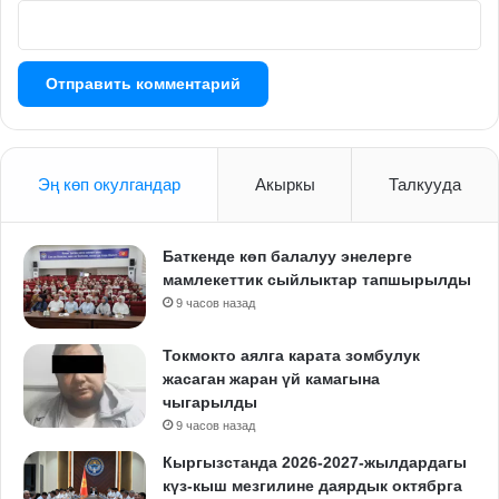
Эң көп окулгандар
Акыркы
Талкууда
Баткенде көп балалуу энелерге
мамлекеттик сыйлыктар тапшырылды
9 часов назад
Токмокто аялга карата зомбулук
жасаган жаран үй камагына
чыгарылды
9 часов назад
Кыргызстанда 2026-2027-жылдардагы
күз-кыш мезгилине даярдык октябрга