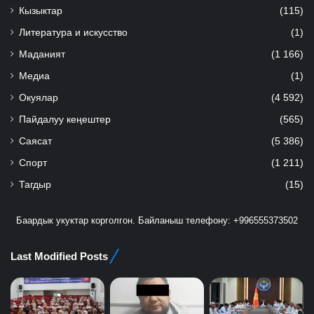
Кызыктар
(115)
Литература и искусство
(1)
Маданият
(1 166)
Медиа
(1)
Окуялар
(4 592)
Пайдалуу кеңештер
(565)
Саясат
(5 386)
Спорт
(1 211)
Тагдыр
(15)
Баардык укуктар корголгон. Байланыш телефону: +996555373502
Last Modified Posts