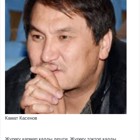
Камат Касенов
Жүрөгү кармап калды дешти. Жүрөгү токтоп калды