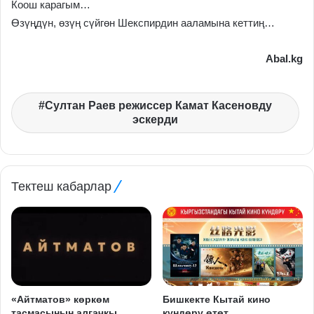
Коош карагым…
Өзүңдүн, өзүң сүйгөн Шекспирдин ааламына кеттиң…
Abal.kg
Султан Раев режиссер Камат Касеновду
эскерди
Тектеш кабарлар
«Айтматов» көркөм
Бишкекте Кытай кино
тасмасынын алгачкы
күндөрү өтөт