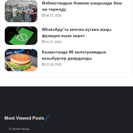
Өзбекстандын Анжиян шаарында беш
эм төрөлдү
08.07.2026
WhatsApp’та көптөн күткөн жаңы
функция ишке кирет
01.07.2026
Казакстанда 86 килограммдык
казыбургер даярдалды
22.06.2026
Most Viewed Posts
9 часов назад