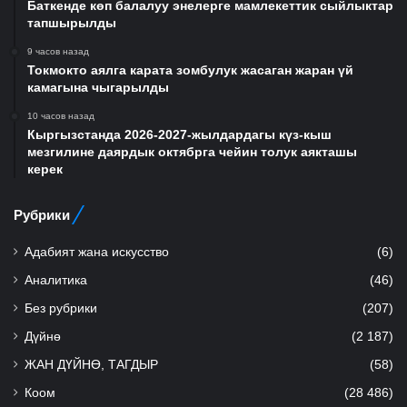
Баткенде көп балалуу энелерге мамлекеттик сыйлыктар
тапшырылды
9 часов назад
Токмокто аялга карата зомбулук жасаган жаран үй
камагына чыгарылды
10 часов назад
Кыргызстанда 2026-2027-жылдардагы күз-кыш
мезгилине даярдык октябрга чейин толук аякташы
керек
Рубрики
Адабият жана искусство
(6)
Аналитика
(46)
Без рубрики
(207)
Дүйнө
(2 187)
ЖАН ДҮЙНӨ, ТАГДЫР
(58)
Коом
(28 486)