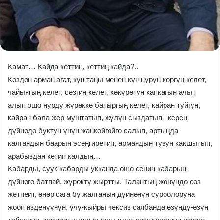
Камат… Кайда кеттиң, кеттиң кайда?..
Көздөн арман агат, күн таңы менен күн нурун көргүң келет,
чайынгың келет, сезгиң келет, көкүрөтун капкагын ачып
алып ошо нурду жүрөккө батыргың келет, кайран туйгун,
кайран бала жер муштатып, жүлүн сыздатып , керең
дүйнөдө буктун үнүн жанкөйгөйгө салып, артыңда
калгандын баарын эсеңгиретип, армандын тузун какшытып,
арабыздан кетип калдың…
Кабарды, суук кабарды укканда ошо сенин кабарың
дүйнөгө батпай, жүрөктү жыртты. Талантың жөнүндө сөз
жетпейт, өнөр сага бу жалганын дүйнөнүн суроолоруна
жооп изденүүнүн, учу-кыйры чексиз саябанда өзүңдү-өзүң
табуунун, көкүрөк чындыгыңды элге тартуулоонун өзгөчө