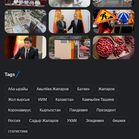
Tags
Аба ырайы
Акылбек Жапаров
Баткен
Жапаров
Жол кырсык
ИИМ
Казакстан
Камчыбек Ташиев
Коронавирус
Кыргызстан
Пандемия
Президент
Россия
Садыр Жапаров
УКМК
Эпидемия
бишкек
статистика