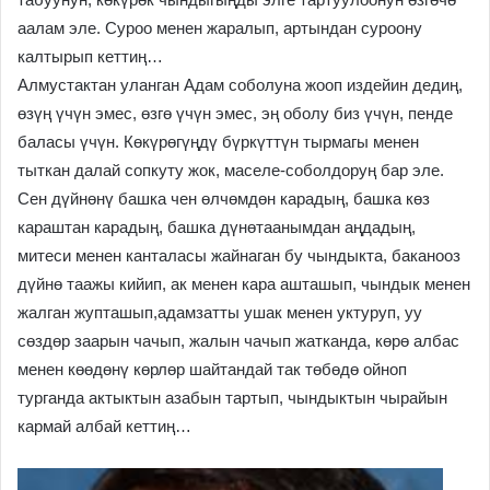
аалам эле. Суроо менен жаралып, артындан суроону
калтырып кеттиң…
Алмустактан уланган Адам соболуна жооп издейин дедиң,
өзүң үчүн эмес, өзгө үчүн эмес, эң оболу биз үчүн, пенде
баласы үчүн. Көкүрөгүңдү бүркүттүн тырмагы менен
тыткан далай сопкуту жок, маселе-соболдоруң бар эле.
Сен дүйнөнү башка чен өлчөмдөн карадың, башка көз
караштан карадың, башка дүнөтаанымдан аңдадың,
митеси менен канталасы жайнаган бу чындыкта, баканооз
дүйнө таажы кийип, ак менен кара ашташып, чындык менен
жалган жупташып,адамзатты ушак менен уктуруп, уу
сөздөр заарын чачып, жалын чачып жатканда, көрө албас
менен көөдөнү көрлөр шайтандай так төбөдө ойноп
турганда актыктын азабын тартып, чындыктын чырайын
кармай албай кеттиң…