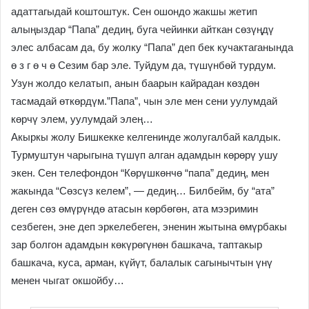
адаттагыдай коштоштук. Сен ошондо жакшы жетип
алыңыздар “Папа” дедиң, буга чейинки айткан сөзүңдү
элес албасам да, бу жолку “Папа” деп бек кучактаганында
ө з г ө ч ө Сезим бар эле. Туйдум да, түшүнбөй турдум.
Узун жолдо келатып, анын баарын кайрадан көздөн
тасмадай өткөрдүм.”Папа”, чын эле мен сени уулумдай
көрчү элем, уулумдай элең…
Акыркы жолу Бишкекке келгенинде жолугалбай калдык.
Турмуштун чарыгына түшүп алган адамдын көрөрү ушу
экен. Сен телефондон “Көрүшкөнчө “папа” дедиң, мен
жакында “Сөзсүз келем”, — дедиң… Билбейм, бу “ата”
деген сөз өмүрүндө атасын көрбөгөн, ата мээримин
сезбеген, эне деп эркелебеген, эненин жытына өмүрбакы
зар болгон адамдын көкүрөгүнөн башкача, таптакыр
башкача, куса, арман, күйүт, балалык сагынычтын үнү
менен чыгат окшойбу…