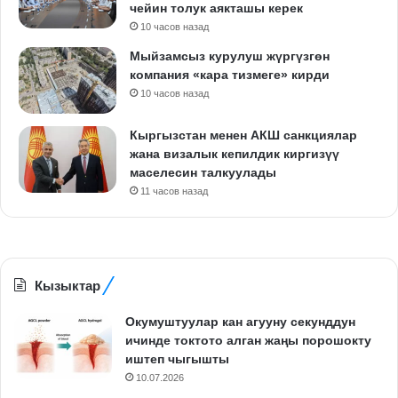
чейин толук аякташы керек
10 часов назад
Мыйзамсыз курулуш жүргүзгөн
компания «кара тизмеге» кирди
10 часов назад
Кыргызстан менен АКШ санкциялар
жана визалык кепилдик киргизүү
маселесин талкуулады
11 часов назад
Кызыктар
Окумуштуулар кан агууну секунддун
ичинде токтото алган жаңы порошокту
иштеп чыгышты
10.07.2026