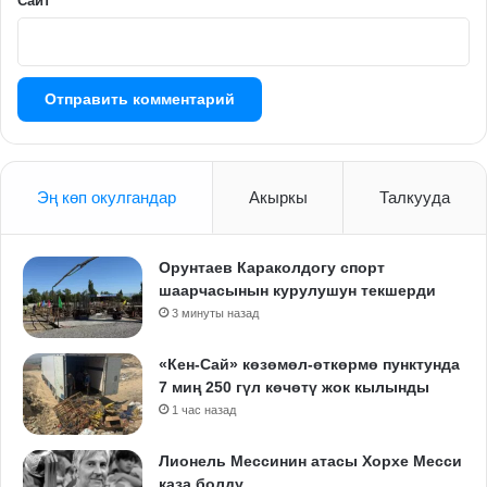
Сайт
Эң көп окулгандар
Акыркы
Талкууда
Орунтаев Караколдогу спорт
шаарчасынын курулушун текшерди
3 минуты назад
«Кен-Сай» көзөмөл-өткөрмө пунктунда
7 миң 250 гүл көчөтү жок кылынды
1 час назад
Лионель Мессинин атасы Хорхе Месси
каза болду