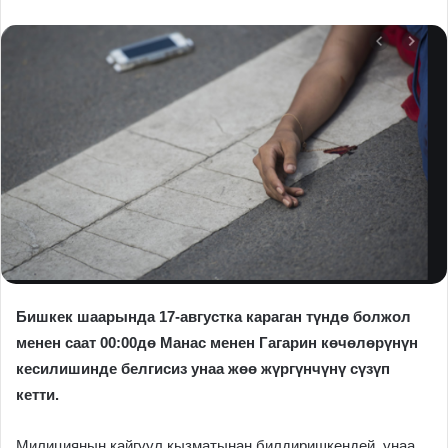
Бишкек шаарында 17-августка караган түндө болжол
менен саат 00:00дө Манас менен Гагарин көчөлөрүнүн
кесилишинде белгисиз унаа жөө жүргүнчүнү сүзүп
кетти.
Милициянын кайгуул кызматынан билдиришкендей, унаа