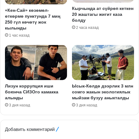
Кырчында ат сүйрөп кеткен
«Кен-Сай» көзөмөл-
20 жаштагы жигит каза
өткөрмө пунктунда 7 миң
болду
250 гүл көчөтү жок
кылынды
2 часа назад
1 час назад
Лизун коррупция иши
Ысык-Көлдө дээрлик 3 млн
боюнча СИЗОго камакка
сомго жакын экологиялык
алынды
мыйзам бузуу аныкталды
3 дня назад
3 дня назад
Добавить комментарий