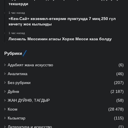
текшерди
1 час назад
«Кен-Сай» көзөмөл-өткөрмө пунктунда 7 миң 250 гүл
көчөтү жок кылынды
1 час назад
Лионель Мессинин атасы Хорхе Месси каза болду
Рубрики
Адабият жана искусство
(6)
Аналитика
(46)
Без рубрики
(207)
Дүйнө
(2 187)
ЖАН ДҮЙНӨ, ТАГДЫР
(58)
Коом
(28 478)
Кызыктар
(115)
Литература и искусство
(1)