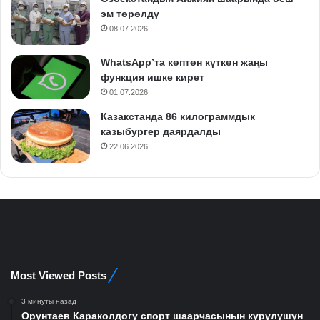
эм төрөлдү
08.07.2026
WhatsApp’та көптөн күткөн жаңы
функция ишке кирет
01.07.2026
Казакстанда 86 килограммдык
казыбургер даярдалды
22.06.2026
Most Viewed Posts
3 минуты назад
Орунтаев Караколдогу спорт шаарчасынын курулушун