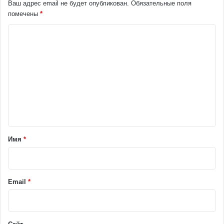
Ваш адрес email не будет опубликован.
Обязательные поля
помечены
*
К
о
м
м
е
н
т
а
Имя
*
р
и
й
Email
*
*