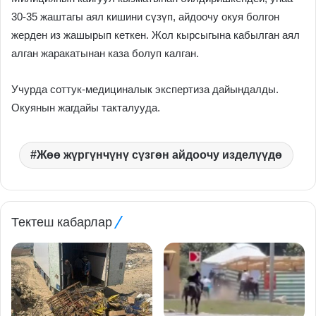
30-35 жаштагы аял кишини сүзүп, айдоочу окуя болгон
жерден из жашырып кеткен. Жол кырсыгына кабылган аял
алган жаракатынан каза болуп калган.
Учурда соттук-медициналык экспертиза дайындалды.
Окуянын жагдайы такталууда.
Жөө жүргүнчүнү сүзгөн айдоочу изделүүдө
Тектеш кабарлар