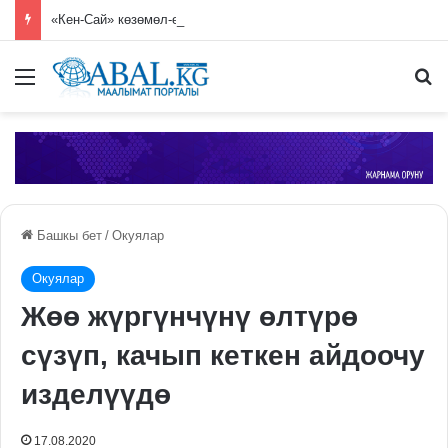
«Кен-Сай» көзөмөл-өткөрмө пунктунда 7 миң 250 гүл көчөтү жок кылынды
Меню
П
Башкы бет
/
Окуялар
Окуялар
Жөө жүргүнчүнү өлтүрө
сүзүп, качып кеткен айдоочу
изделүүдө
17.08.2020