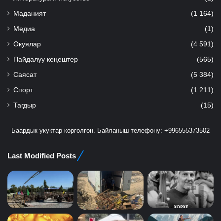
Маданият
(1 164)
Медиа
(1)
Окуялар
(4 591)
Пайдалуу кеңештер
(565)
Саясат
(5 384)
Спорт
(1 211)
Тагдыр
(15)
Баардык укуктар корголгон. Байланыш телефону: +996555373502
Last Modified Posts