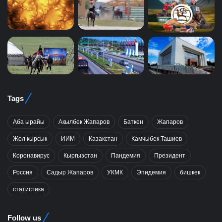
Tags
Аба ырайы
Акылбек Жапаров
Баткен
Жапаров
Жол кырсык
ИИМ
Казакстан
Камчыбек Ташиев
Коронавирус
Кыргызстан
Пандемия
Президент
Россия
Садыр Жапаров
УКМК
Эпидемия
бишкек
статистика
Follow us