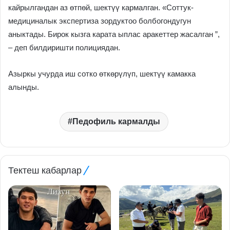
кайрылгандан аз өтпөй, шектүү кармалган. «Соттук-
медициналык экспертиза зордуктоо болбогондугун
аныктады. Бирок кызга карата ыплас аракеттер жасалган ”,
– деп билдиришти полициядан.
Азыркы учурда иш сотко өткөрүлүп, шектүү камакка
алынды.
Педофиль кармалды
Тектеш кабарлар