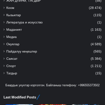
ЖАН ДҮЙНӨ, ТАГДЫР
(58)
Коом
(28 474)
Кызыктар
(115)
Литература и искусство
(1)
Маданият
(1 163)
Медиа
(1)
Окуялар
(4 589)
Пайдалуу кеңештер
(565)
Саясат
(5 384)
Спорт
(1 211)
Тагдыр
(15)
Баардык укуктар корголгон. Байланыш телефону: +996555373502
Last Modified Posts