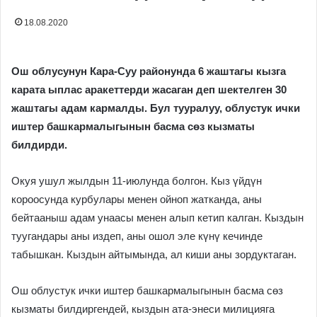
18.08.2020
Ош облусунун Кара-Суу районунда 6 жаштагы кызга
карата ыплас аракеттерди жасаган деп шектелген 30
жаштагы адам кармалды.
Бул тууралуу, облустук ички
иштер башкармалыгынын басма сөз кызматы
билдирди.
Окуя ушул жылдын 11-июлунда болгон. Кыз үйдүн
короосунда курбулары менен ойноп жатканда, аны
бейтааныш адам унаасы менен алып кетип калган. Кыздын
туугандары аны издеп, аны ошол эле күнү кечинде
табышкан. Кыздын айтымында, ал киши аны зордуктаган.
Ош облустук ички иштер башкармалыгынын басма сөз
кызматы билдиргендей, кыздын ата-энеси милицияга