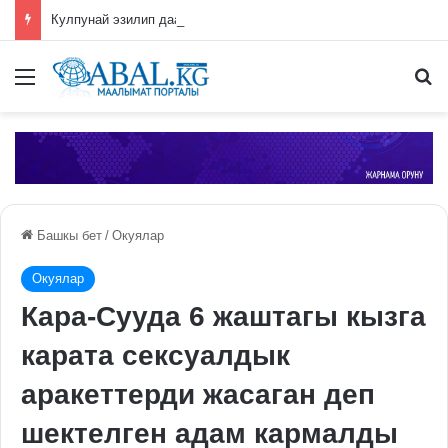
Кулпунай эзилип даамын жоготпоо үчүн туура жууш ыкмасы айтылды
Меню
П
Башкы бет
/
Окуялар
Окуялар
Кара-Сууда 6 жаштагы кызга
карата сексуалдык
аракеттерди жасаган деп
шектелген адам кармалды