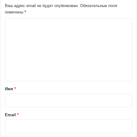
Ваш адрес email не будет опубликован.
Обязательные поля
помечены
*
К
о
м
м
е
н
т
а
Имя
*
р
и
й
Email
*
*