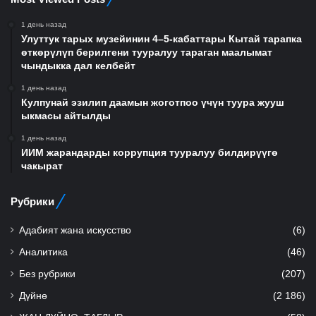
1 день назад
Улуттук тарых музейинин 4–5-кабаттары Кытай тарапка
өткөрүлүп берилгени тууралуу тараган маалымат
чындыкка дал келбейт
1 день назад
Кулпунай эзилип даамын жоготпоо үчүн туура жууш
ыкмасы айтылды
1 день назад
ИИМ жарандарды коррупция тууралуу билдирүүгө
чакырат
Рубрики
Адабият жана искусство
(6)
Аналитика
(46)
Без рубрики
(207)
Дүйнө
(2 186)