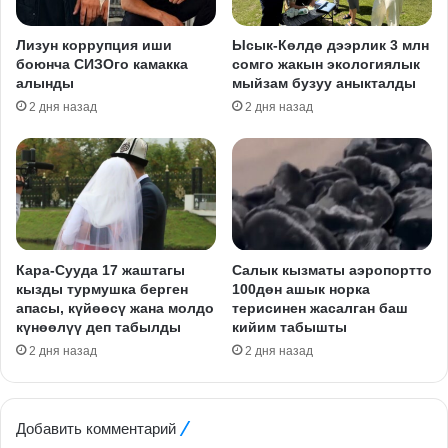
Лизун коррупция иши
Ысык-Көлдө дээрлик 3 млн
боюнча СИЗОго камакка
сомго жакын экологиялык
алынды
мыйзам бузуу аныкталды
2 дня назад
2 дня назад
Кара-Сууда 17 жаштагы
Салык кызматы аэропортто
кызды турмушка берген
100дөн ашык норка
апасы, күйөөсү жана молдо
терисинен жасалган баш
күнөөлүү деп табылды
кийим табышты
2 дня назад
2 дня назад
Добавить комментарий