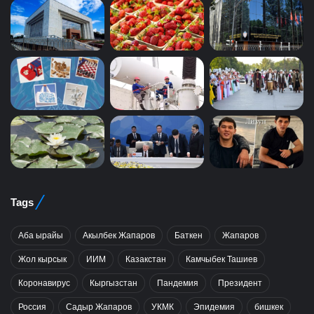
Tags
Аба ырайы
Акылбек Жапаров
Баткен
Жапаров
Жол кырсык
ИИМ
Казакстан
Камчыбек Ташиев
Коронавирус
Кыргызстан
Пандемия
Президент
Россия
Садыр Жапаров
УКМК
Эпидемия
бишкек