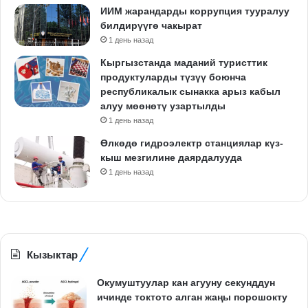
ИИМ жарандарды коррупция тууралуу
билдирүүгө чакырат
1 день назад
Кыргызстанда маданий туристтик
продуктуларды түзүү боюнча
республикалык сынакка арыз кабыл
алуу мөөнөтү узартылды
1 день назад
Өлкөдө гидроэлектр станциялар күз-
кыш мезгилине даярдалууда
1 день назад
Кызыктар
Окумуштуулар кан агууну секунддун
ичинде токтото алган жаңы порошокту