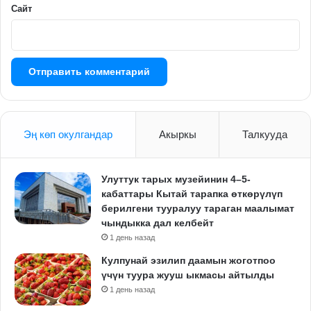
Сайт
Эң көп окулгандар
Акыркы
Талкууда
Улуттук тарых музейинин 4–5-
кабаттары Кытай тарапка өткөрүлүп
берилгени тууралуу тараган маалымат
чындыкка дал келбейт
1 день назад
Кулпунай эзилип даамын жоготпоо
үчүн туура жууш ыкмасы айтылды
1 день назад