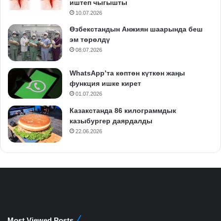
иштеп чыгышты
10.07.2026
Өзбекстандын Анжиян шаарында беш
эм төрөлдү
08.07.2026
WhatsApp’та көптөн күткөн жаңы
функция ишке кирет
01.07.2026
Казакстанда 86 килограммдык
казыбургер даярдалды
22.06.2026
Most Viewed Posts