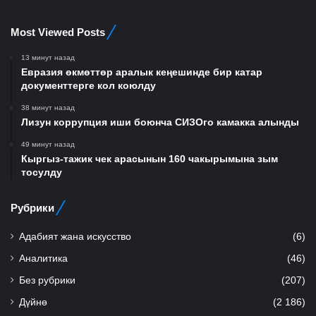
Most Viewed Posts
13 минут назад
Евразия өкмөттөр аралык кеңешинде бир катар
документтерге кол коюлду
38 минут назад
Лизун коррупция иши боюнча СИЗОго камакка алынды
49 минут назад
Кыргыз-тажик чек арасынын 160 чакырымына зым
тосулду
Рубрики
Адабият жана искусство
(6)
Аналитика
(46)
Без рубрики
(207)
Дүйнө
(2 186)