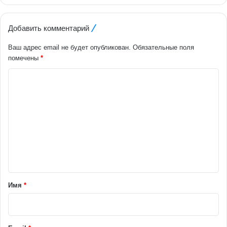
Добавить комментарий
Ваш адрес email не будет опубликован.
Обязательные поля
помечены
*
К
о
м
м
е
н
т
а
Имя
*
р
и