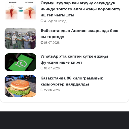
Окумуштуулар кан агууну секунддун
ичинде токтото алган жаңы порошокту
иштеп чыгышты
4 недели назад
Өзбекстандын Анжиян шаарында беш
эм төрөлдү
08.07.2026
WhatsApp’та көптөн күткөн жаңы
функция ишке кирет
01.07.2026
Казакстанда 86 килограммдык
казыбургер даярдалды
22.06.2026