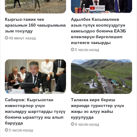
Кыргыз-тажик чек
Адылбек Касымалиев
арасынын 160 чакырымына
азык-түлүк коопсуздугун
зым тосулду
камсыздоо боюнча ЕАЭБ
өлкөлөрүн биргелешип
49 минут назад
иштөөгө чакырды
5 часов назад
Сабиров: Кыргызстан
Таласка кире бериш
инвесторлор үчүн
жеринде туристтер үчүн
жагымдуу шарттарды түзүү
жаңы эс алуу жайы
боюнча ырааттуу иш алып
курулууда
барууда
8 часов назад
5 часов назад