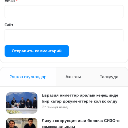
й
Email
*
*
Сайт
Эң көп окулгандар
Акыркы
Талкууда
Евразия өкмөттөр аралык кеңешинде
бир катар документтерге кол коюлду
13 минут назад
Лизун коррупция иши боюнча СИЗОго
камакка алынды