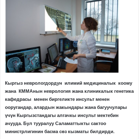
Кыргыз неврологдордун илимий медициналык коому
жана КММАнын неврология жана клиникалык генетика
кафедрасы менен биргеликте инсульт менен
ооругандар, алардын жакындары жана багуучулары
үчүн Кыргызстандагы алгачкы инсульт мектебин
ачууда.
Бул тууралуу Саламаттыкты сактоо
министрлигинин басма сөз кызматы билдирди.