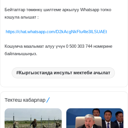
Бейтаптар төмөнкү шилтеме аркылуу Whatsapp топко
кошула алышат :
‎
https://chat.whatsapp.com/D2kAcgNkFIu4te3ILSUAEt
Кошумча маалымат алуу үчүн 0 500 303 744 номерине
байланышыңыз.
Кыргызстанда инсульт мектеби ачылат
Тектеш кабарлар