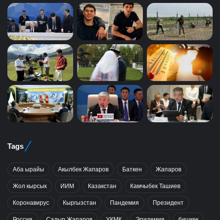
Tags
Аба ырайы
Акылбек Жапаров
Баткен
Жапаров
Жол кырсык
ИИМ
Казакстан
Камчыбек Ташиев
Коронавирус
Кыргызстан
Пандемия
Президент
Россия
Садыр Жапаров
УКМК
Эпидемия
бишкек