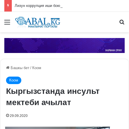
Лизун коррупция иши боюнча СИЗОго камакка алынды
Меню
П
Башкы бет
/
Коом
Коом
Кыргызстанда инсульт
мектеби ачылат
29.09.2020