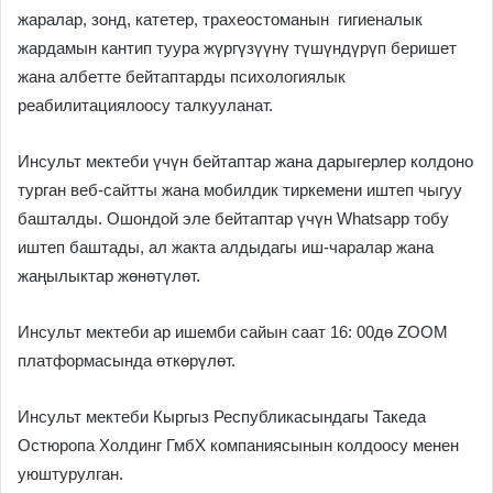
жаралар, зонд, катетер, трахеостоманын гигиеналык
жардамын кантип туура жүргүзүүнү түшүндүрүп беришет
жана албетте бейтаптарды психологиялык
реабилитациялоосу талкууланат.
Инсульт мектеби үчүн бейтаптар жана дарыгерлер колдоно
турган веб-сайтты жана мобилдик тиркемени иштеп чыгуу
башталды. Ошондой эле бейтаптар үчүн Whatsapp тобу
иштеп баштады, ал жакта алдыдагы иш-чаралар жана
жаңылыктар жөнөтүлөт.
Инсульт мектеби ар ишемби сайын саат 16: 00дө ZOOM
платформасында өткөрүлөт.
Инсульт мектеби Кыргыз Республикасындагы Такеда
Остюропа Холдинг ГмбХ компаниясынын колдоосу менен
уюштурулган.