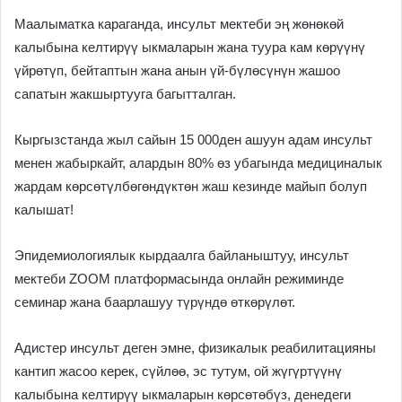
Маалыматка караганда, инсульт мектеби эң жөнөкөй
калыбына келтирүү ыкмаларын жана туура кам көрүүнү
үйрөтүп, бейтаптын жана анын үй-бүлөсүнүн жашоо
сапатын жакшыртууга багытталган.
Кыргызстанда жыл сайын 15 000ден ашуун адам инсульт
менен жабыркайт, алардын 80% өз убагында медициналык
жардам көрсөтүлбөгөндүктөн жаш кезинде майып болуп
калышат!
Эпидемиологиялык кырдаалга байланыштуу, инсульт
мектеби ZOOM платформасында онлайн режиминде
семинар жана баарлашуу түрүндө өткөрүлөт.
Адистер инсульт деген эмне, физикалык реабилитацияны
кантип жасоо керек, сүйлөө, эс тутум, ой жүгүртүүнү
калыбына келтирүү ыкмаларын көрсөтөбүз, денедеги