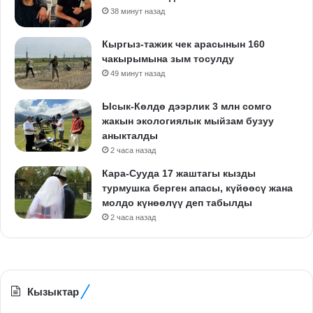
38 минут назад
Кыргыз-тажик чек арасынын 160
чакырымына зым тосулду
49 минут назад
Ысык-Көлдө дээрлик 3 млн сомго
жакын экологиялык мыйзам бузуу
аныкталды
2 часа назад
Кара-Сууда 17 жаштагы кызды
турмушка берген апасы, күйөөсү жана
молдо күнөөлүү деп табылды
2 часа назад
Кызыктар