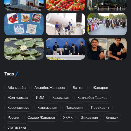
Tags
Аба ырайы
Акылбек Жапаров
Баткен
Жапаров
Жол кырсык
ИИМ
Казакстан
Камчыбек Ташиев
Коронавирус
Кыргызстан
Пандемия
Президент
Россия
Садыр Жапаров
УКМК
Эпидемия
бишкек
статистика