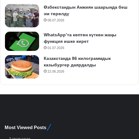
Өзбекстандын Анжиян шаарында беш
эм төрөлдү
08.07.2026
WhatsApp’та көптөн күткөн жаңы
функция ишке кирет
01.07.2026
Казакстанда 86 килограммдык
казыбургер даярдалды
22.06.2026
Most Viewed Posts
5 часов назад