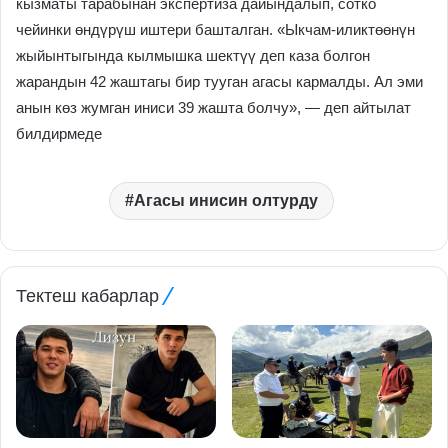
кызматы тарабынан экспертиза дайындалып, сотко
чейинки өндүрүш иштери башталган. «Ыкчам-иликтөөнүн
жыйынтыгында кылмышка шектүү деп каза болгон
жарандын 42 жаштагы бир тууган агасы кармалды. Ал эми
анын көз жумган иниси 39 жашта болчу», — деп айтылат
билдирмеде
Агасы инисин олтурду
Тектеш кабарлар