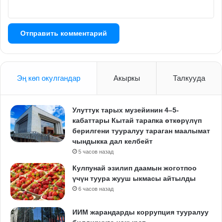
Эң көп окулгандар
Акыркы
Талкууда
Улуттук тарых музейинин 4–5-
кабаттары Кытай тарапка өткөрүлүп
берилгени тууралуу тараган маалымат
чындыкка дал келбейт
5 часов назад
Кулпунай эзилип даамын жоготпоо
үчүн туура жууш ыкмасы айтылды
6 часов назад
ИИМ жарандарды коррупция тууралуу