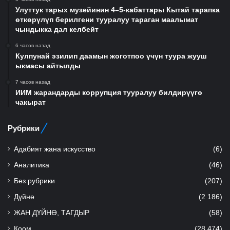
Улуттук тарых музейинин 4–5-кабаттары Кытай тарапка
өткөрүлүп берилгени тууралуу тараган маалымат
чындыкка дал келбейт
6 часов назад
Кулпунай эзилип даамын жоготпоо үчүн туура жууш
ыкмасы айтылды
7 часов назад
ИИМ жарандарды коррупция тууралуу билдирүүгө
чакырат
Рубрики
Адабият жана искусство
(6)
Аналитика
(46)
Без рубрики
(207)
Дүйнө
(2 186)
ЖАН ДҮЙНӨ, ТАГДЫР
(58)
Коом
(28 474)