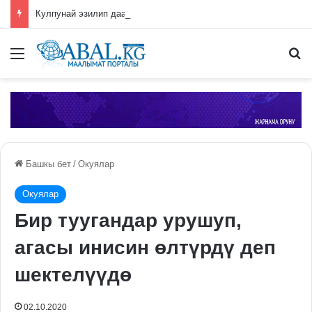
Кулпунай эзилип даамын жоготпоо үчүн туура жууш ыкмасы айтылды
Меню
П
Башкы бет
/
Окуялар
Окуялар
Бир туугандар урушуп,
агасы инисин өлтүрдү деп
шектелүүдө
02.10.2020