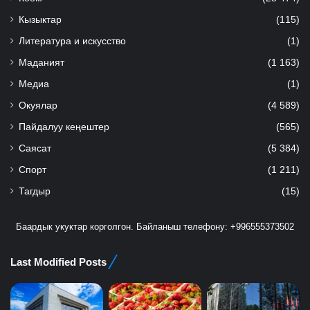
Кызыктар
(115)
Литература и искусство
(1)
Маданият
(1 163)
Медиа
(1)
Окуялар
(4 589)
Пайдалуу кеңештер
(565)
Саясат
(5 384)
Спорт
(1 211)
Тагдыр
(15)
Баардык укуктар корголгон. Байланыш телефону: +996555373502
Last Modified Posts