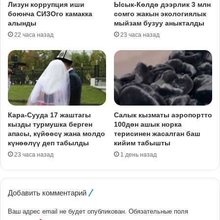
Лизун коррупция иши
Ысык-Көлдө дээрлик 3 млн
боюнча СИЗОго камакка
сомго жакын экологиялык
алынды
мыйзам бузуу аныкталды
22 часа назад
23 часа назад
Кара-Сууда 17 жаштагы
Салык кызматы аэропортто
кызды турмушка берген
100дөн ашык норка
апасы, күйөөсү жана молдо
терисинен жасалган баш
күнөөлүү деп табылды
кийим табышты
23 часа назад
1 день назад
Добавить комментарий
Ваш адрес email не будет опубликован.
Обязательные поля