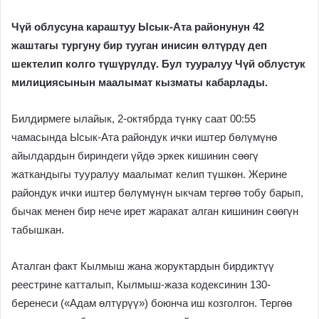
Чүй облусуна караштуу Ысык-Ата районунун 42
жаштагы тургуну бир тууган инисин өлтүрдү деп
шектелип колго түшүрүлдү.
Бул тууралуу Чүй облустук
милициясынын маалымат кызматы кабарлады.
Билдирмеге ылайык, 2-октябрда түнкү саат 00:55
чамасында Ысык-Ата райондук ички иштер бөлүмүнө
айылдардын бириндеги үйдө эркек кишинин сөөгү
жаткандыгы тууралуу маалымат келип түшкөн. Жерине
райондук ички иштер бөлүмүнүн ыкчам тергөө тобу барып,
бычак менен бир нече ирет жаракат алган кишинин сөөгүн
табышкан.
Аталган факт Кылмыш жана жоруктардын бирдиктүү
реестрине катталып, Кылмыш-жаза кодексинин 130-
беренеси («Адам өлтүрүү») боюнча иш козголгон. Тергөө