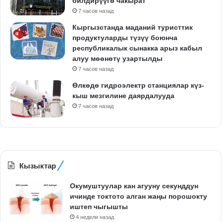
билдирүүгө чакырат
7 часов назад
Кыргызстанда маданий туристтик
продуктуларды түзүү боюнча
республикалык сынакка арыз кабыл
алуу мөөнөтү узартылды
7 часов назад
Өлкөдө гидроэлектр станциялар күз-
кыш мезгилине даярдалууда
7 часов назад
Кызыктар
Окумуштуулар кан агууну секунддун
ичинде токтото алган жаңы порошокту
иштеп чыгышты
4 недели назад