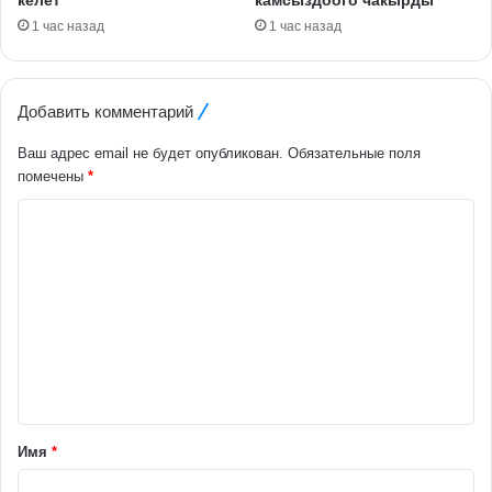
1 час назад
1 час назад
Добавить комментарий
Ваш адрес email не будет опубликован.
Обязательные поля
помечены
*
К
о
м
м
е
н
т
а
Имя
*
р