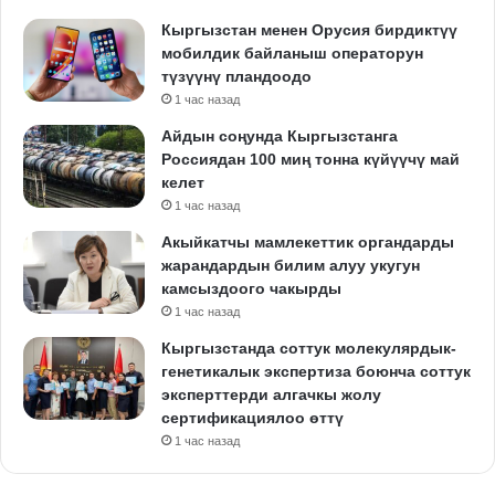
Кыргызстан менен Орусия бирдиктүү
мобилдик байланыш операторун
түзүүнү пландоодо
1 час назад
Айдын соңунда Кыргызстанга
Россиядан 100 миң тонна күйүүчү май
келет
1 час назад
Акыйкатчы мамлекеттик органдарды
жарандардын билим алуу укугун
камсыздоого чакырды
1 час назад
Кыргызстанда соттук молекулярдык-
генетикалык экспертиза боюнча соттук
эксперттерди алгачкы жолу
сертификациялоо өттү
1 час назад