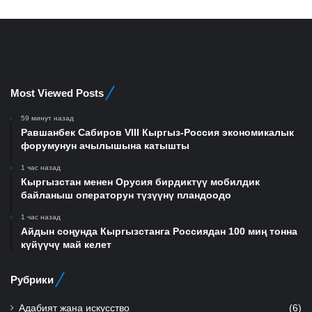
Most Viewed Posts
59 минут назад
Равшанбек Сабиров VIII Кыргыз-Россия экономикалык
форумунун ачылышына катышты
1 час назад
Кыргызстан менен Орусия бирдиктүү мобилдик
байланыш операторун түзүүнү пландоодо
1 час назад
Айдын соңунда Кыргызстанга Россиядан 100 миң тонна
күйүүчү май келет
Рубрики
Адабият жана искусство
(6)