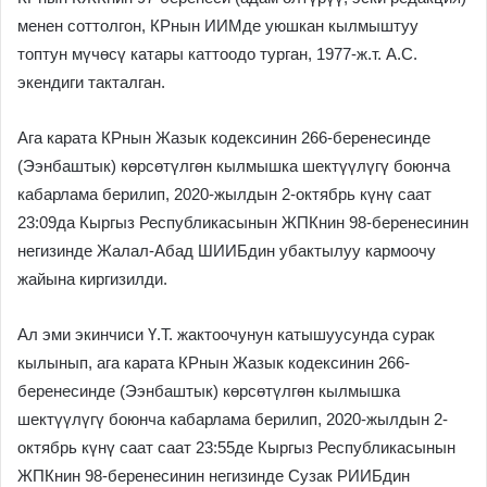
менен соттолгон, КРнын ИИМде уюшкан кылмыштуу
топтун мүчөсү катары каттоодо турган, 1977-ж.т. А.С.
экендиги такталган.
Ага карата КРнын Жазык кодексинин 266-беренесинде
(Ээнбаштык) көрсөтүлгөн кылмышка шектүүлүгү боюнча
кабарлама берилип, 2020-жылдын 2-октябрь күнү саат
23:09да Кыргыз Республикасынын ЖПКнин 98-беренесинин
негизинде Жалал-Абад ШИИБдин убактылуу кармоочу
жайына киргизилди.
Ал эми экинчиси Ү.Т. жактоочунун катышуусунда сурак
кылынып, ага карата КРнын Жазык кодексинин 266-
беренесинде (Ээнбаштык) көрсөтүлгөн кылмышка
шектүүлүгү боюнча кабарлама берилип, 2020-жылдын 2-
октябрь күнү саат саат 23:55де Кыргыз Республикасынын
ЖПКнин 98-беренесинин негизинде Сузак РИИБдин