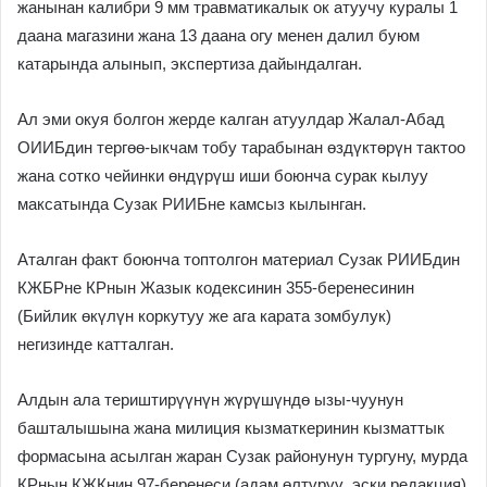
жанынан калибри 9 мм травматикалык ок атуучу куралы 1
даана магазини жана 13 даана огу менен далил буюм
катарында алынып, экспертиза дайындалган.
Ал эми окуя болгон жерде калган атуулдар Жалал-Абад
ОИИБдин тергөө-ыкчам тобу тарабынан өздүктөрүн тактоо
жана сотко чейинки өндүрүш иши боюнча сурак кылуу
максатында Сузак РИИБне камсыз кылынган.
Аталган факт боюнча топтолгон материал Сузак РИИБдин
КЖБРне КРнын Жазык кодексинин 355-беренесинин
(Бийлик өкүлүн коркутуу же ага карата зомбулук)
негизинде катталган.
Алдын ала териштирүүнүн жүрүшүндө ызы-чуунун
башталышына жана милиция кызматкеринин кызматтык
формасына асылган жаран Сузак районунун тургуну, мурда
КРнын КЖКнин 97-беренеси (адам өлтүрүү, эски редакция)