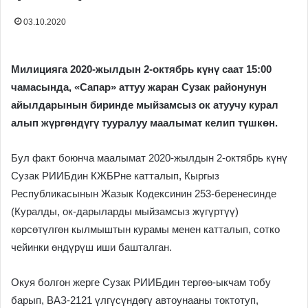
03.10.2020
Милицияга 2020-жылдын 2-октябрь күнү саат 15:00
чамасында, «Сапар» аттуу жаран Сузак районунун
айылдарынын биринде мыйзамсыз ок атуучу курал
алып жүргөндүгү тууралуу маалымат келип түшкөн.
Бул факт боюнча маалымат 2020-жылдын 2-октябрь күнү
Сузак РИИБдин КЖБРне катталып, Кыргыз
Республикасынын Жазык Кодексинин 253-беренесинде
(Куралды, ок-дарыларды мыйзамсыз жүгүртүү)
көрсөтүлгөн кылмыштын курамы менен катталып, сотко
чейинки өндүрүш иши башталган.
Окуя болгон жерге Сузак РИИБдин тергөө-ыкчам тобу
барып, ВАЗ-2121 үлгүсүндөгү автоунааны токтотуп,