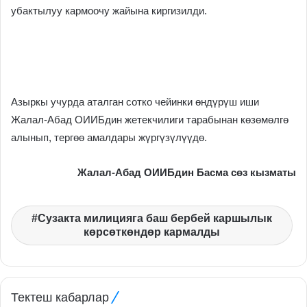
убактылуу кармоочу жайына киргизилди.
Азыркы учурда аталган сотко чейинки өндүрүш иши
Жалал-Абад ОИИБдин жетекчилиги тарабынан көзөмөлгө
алынып, тергөө амалдары жүргүзүлүүдө.
Жалал-Абад ОИИБдин Басма сөз кызматы
Сузакта милицияга баш бербей каршылык
көрсөткөндөр кармалды
Тектеш кабарлар