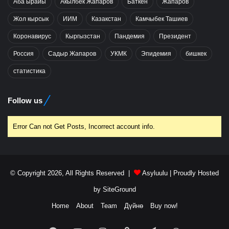
Аба ырайы
Акылбек Жапаров
Баткен
Жапаров
Жол кырсык
ИИМ
Казакстан
Камчыбек Ташиев
Коронавирус
Кыргызстан
Пандемия
Президент
Россия
Садыр Жапаров
УКМК
Эпидемия
бишкек
статистика
Follow us
Error Can not Get Posts, Incorrect account info.
© Copyright 2026, All Rights Reserved |
Asyluulu
| Proudly Hosted
by
SiteGround
Home
About
Team
Дүйнө
Buy now!