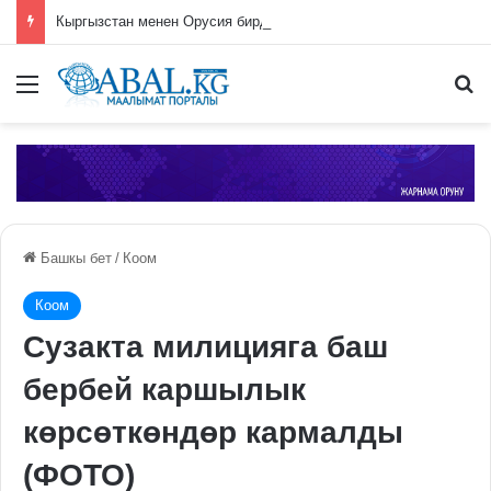
Кыргызстан менен Орусия бирдиктүү мобилдик байланыш операторун түзүүнү пландоодо
Меню
П
Башкы бет
/
Коом
Коом
Сузакта милицияга баш
бербей каршылык
көрсөткөндөр кармалды
(ФОТО)