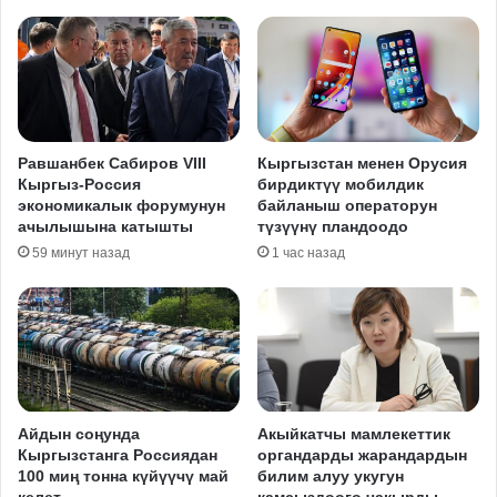
Равшанбек Сабиров VIII
Кыргызстан менен Орусия
Кыргыз-Россия
бирдиктүү мобилдик
экономикалык форумунун
байланыш операторун
ачылышына катышты
түзүүнү пландоодо
59 минут назад
1 час назад
Айдын соңунда
Акыйкатчы мамлекеттик
Кыргызстанга Россиядан
органдарды жарандардын
100 миң тонна күйүүчү май
билим алуу укугун
келет
камсыздоого чакырды