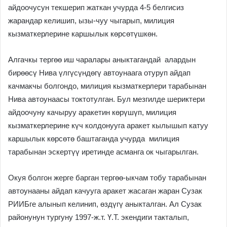
айдоочусун текшерип жаткан учурда 4-5 белгисиз
жарандар келишип, ызы-чуу чыгарып, милиция
кызматкерлерине каршылык көрсөтүшкөн.
Алгачкы тергөө иш чаралары аныктагандай алардын
бирөөсү Нива үлгүсүндөгү автоунаага отуруп айдап
качмакчы болгондо, милиция кызматкерлери тарабынан
Нива автоунаасы токтотулган. Бул мезгилде шериктери
айдоочуну качыруу аракетин көрүшүп, милиция
кызматкерлерине күч колдонууга аракет кылышып катуу
каршылык көрсөтө баштаганда учурда милиция
тарабынан эскертүү иретинде асманга ок чыгарылган.
Окуя болгон жерге барган тергөө-ыкчам тобу тарабынан
автоунааны айдап качууга аракет жасаган жаран Сузак
РИИБге алынып келинип, өздүгү аныкталган. Ал Сузак
районунун тургуну 1997-ж.т. Ү.Т. экендиги такталып,