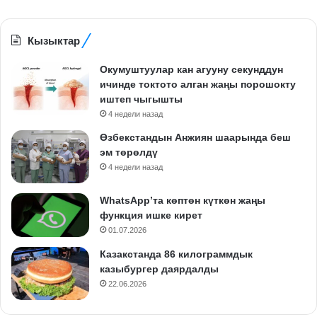
Кызыктар
Окумуштуулар кан агууну секунддун
ичинде токтото алган жаңы порошокту
иштеп чыгышты
4 недели назад
Өзбекстандын Анжиян шаарында беш
эм төрөлдү
4 недели назад
WhatsApp’та көптөн күткөн жаңы
функция ишке кирет
01.07.2026
Казакстанда 86 килограммдык
казыбургер даярдалды
22.06.2026