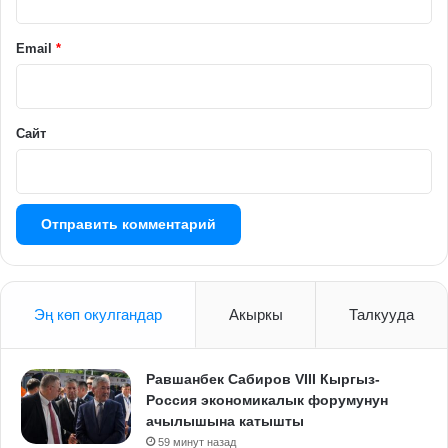
и
й
Email
*
*
Сайт
Эң көп окулгандар
Акыркы
Талкууда
Равшанбек Сабиров VIII Кыргыз-
Россия экономикалык форумунун
ачылышына катышты
59 минут назад