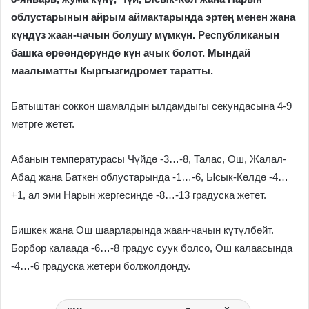
облустарынын айрым аймактарында эртең менен жана
күндүз жаан-чачын болушу мүмкүн. Республиканын
башка өрөөндөрүндө күн ачык болот. Мындай
маалыматты Кыргызгидромет таратты.
Батыштан соккон шамалдын ылдамдыгы секундасына 4-9
метрге жетет.
Абанын температурасы Чүйдө -3…-8, Талас, Ош, Жалал-
Абад жана Баткен облустарында -1…-6, Ысык-Көлдө -4…
+1, ал эми Нарын жергесинде -8…-13 градуска жетет.
Бишкек жана Ош шаарларында жаан-чачын күтүлбөйт.
Борбор калаада -6…-8 градус суук болсо, Ош калаасында
-4…-6 градуска жетери болжолдонду.