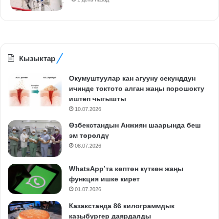
Кызыктар
Окумуштуулар кан агууну секунддун
ичинде токтото алган жаңы порошокту
иштеп чыгышты
10.07.2026
Өзбекстандын Анжиян шаарында беш
эм төрөлдү
08.07.2026
WhatsApp’та көптөн күткөн жаңы
функция ишке кирет
01.07.2026
Казакстанда 86 килограммдык
казыбургер даярдалды