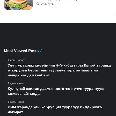
22.06.2026
Most Viewed Posts
1 день назад
Улуттук тарых музейинин 4–5-кабаттары Кытай тарапка
өткөрүлүп берилгени тууралуу тараган маалымат
чындыкка дал келбейт
1 день назад
Кулпунай эзилип даамын жоготпоо үчүн туура жууш
ыкмасы айтылды
1 день назад
ИИМ жарандарды коррупция тууралуу билдирүүгө
чакырат