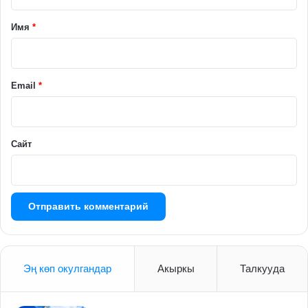
т
а
Имя
*
р
и
й
Email
*
*
Сайт
Эң көп окулгандар
Акыркы
Талкууда