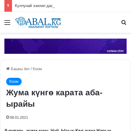
Кулпунай эзилип даамын жоготпоо үчүн туура жууш ыкмасы айтылды
Меню
П
Башкы бет
/
Коом
Коом
Жума күнгө карата аба-
ырайы
08.01.2021
8-январь, жума күнү, Чүй, Ысык-Көл жана Нарын