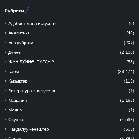
Рубрики
Адабият жана искусство
(6)
Аналитика
(46)
Без рубрики
(207)
Дүйнө
(2 186)
ЖАН ДҮЙНӨ, ТАГДЫР
(58)
Коом
(28 474)
Кызыктар
(115)
Литература и искусство
(1)
Маданият
(1 163)
Медиа
(1)
Окуялар
(4 589)
Пайдалуу кеңештер
(565)
Саясат
(5 384)