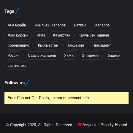
Tags
Аба ырайы
Акылбек Жапаров
Баткен
Жапаров
Жол кырсык
ИИМ
Казакстан
Камчыбек Ташиев
Коронавирус
Кыргызстан
Пандемия
Президент
Россия
Садыр Жапаров
УКМК
Эпидемия
бишкек
статистика
Follow us
Error Can not Get Posts, Incorrect account info.
© Copyright 2026, All Rights Reserved |
Asyluulu
| Proudly Hosted