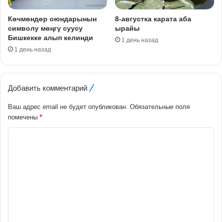
Көчмөндөр оюндарынын
8-августка карата аба
символу мөңгү суусу
ырайы
Бишкекке алып келинди
1 день назад
1 день назад
Добавить комментарий
Ваш адрес email не будет опубликован.
Обязательные поля
помечены
*
К
о
м
м
е
н