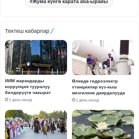
Жума күнгө карата аба-ырайы
Тектеш кабарлар
ИИМ жарандарды
Өлкөдө гидроэлектр
коррупция тууралуу
станциялар күз-кыш
билдирүүгө чакырат
мезгилине даярдалууда
1 день назад
1 день назад