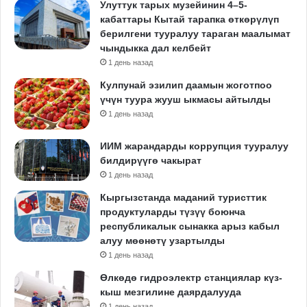
Улуттук тарых музейинин 4–5-
кабаттары Кытай тарапка өткөрүлүп
берилгени тууралуу тараган маалымат
чындыкка дал келбейт
1 день назад
Кулпунай эзилип даамын жоготпоо
үчүн туура жууш ыкмасы айтылды
1 день назад
ИИМ жарандарды коррупция тууралуу
билдирүүгө чакырат
1 день назад
Кыргызстанда маданий туристтик
продуктуларды түзүү боюнча
республикалык сынакка арыз кабыл
алуу мөөнөтү узартылды
1 день назад
Өлкөдө гидроэлектр станциялар күз-
кыш мезгилине даярдалууда
1 день назад