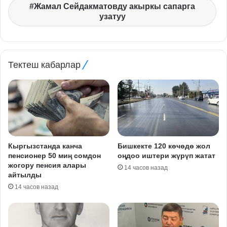
Жамал Сейдакматовду акыркы сапарга
узатуу
Тектеш кабарлар
Кыргызстанда канча
Бишкекте 120 көчөдө жол
пенсионер 50 миң сомдон
оңдоо иштери жүрүп жатат
жогору пенсия алары
14 часов назад
айтылды
14 часов назад