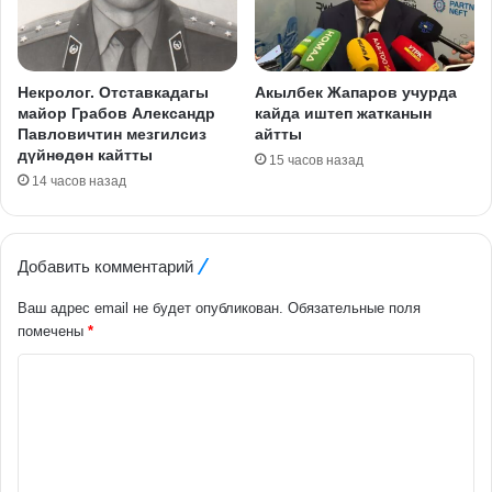
Некролог. Отставкадагы
Акылбек Жапаров учурда
майор Грабов Александр
кайда иштеп жатканын
Павловичтин мезгилсиз
айтты
дүйнөдөн кайтты
15 часов назад
14 часов назад
Добавить комментарий
Ваш адрес email не будет опубликован.
Обязательные поля
помечены
*
К
о
м
м