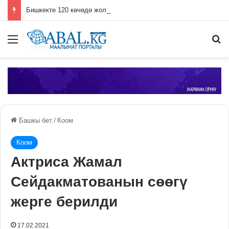
Бишкекте 120 көчөдө жол оңдоо иштери жүрүп жатат
Меню
П
Башкы бет
/
Коом
Коом
Актриса Жамал
Сейдакматованын сөөгү
жерге берилди
17.02.2021