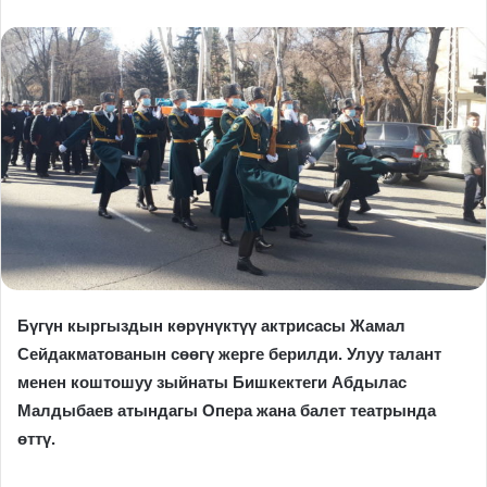
Бүгүн кыргыздын көрүнүктүү актрисасы Жамал
Сейдакматованын сөөгү жерге берилди. Улуу талант
менен коштошуу зыйнаты Бишкектеги Абдылас
Малдыбаев атындагы Опера жана балет театрында
өттү.