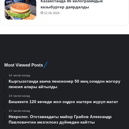
Казакстанда 86 килограммдык
казыбургер даярдалды
22.06.2026
Most Viewed Posts
14 часов назад
Кыргызстанда канча пенсионер 50 миң сомдон жогору
пенсия алары айтылды
14 часов назад
Бишкекте 120 көчөдө жол оңдоо иштери жүрүп жатат
14 часов назад
Некролог. Отставкадагы майор Грабов Александр
Павловичтин мезгилсиз дүйнөдөн кайтты