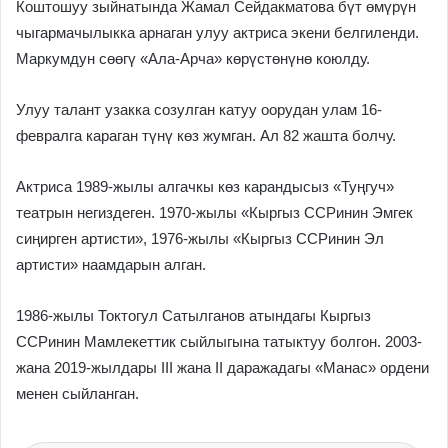
Коштошуу зыйнатында Жамал Сейдакматова бүт өмүрүн
чыгармачылыкка арнаган улуу актриса экени белгиленди.
Маркумдун сөөгү «Ала-Арча» көрүстөнүнө коюлду.
Улуу талант узакка созулган катуу оорудан улам 16-
февралга караган түнү көз жумган. Ал 82 жашта болчу.
Актриса 1989-жылы алгачкы көз карандысыз «Туңгуч»
театрын негиздеген. 1970-жылы «Кыргыз ССРинин Эмгек
сиңирген артисти», 1976-жылы «Кыргыз ССРинин Эл
артисти» наамдарын алган.
1986-жылы Токтогул Сатылганов атындагы Кыргыз
ССРинин Мамлекеттик сыйлыгына татыктуу болгон. 2003-
жана 2019-жылдары III жана II даражадагы «Манас» ордени
менен сыйланган.