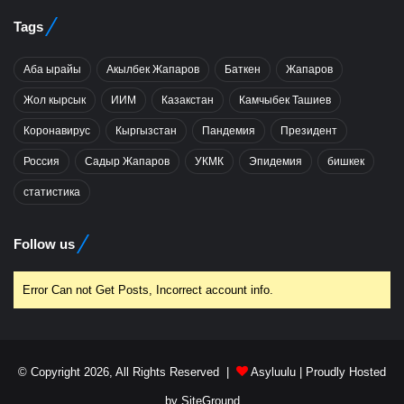
Tags
Аба ырайы
Акылбек Жапаров
Баткен
Жапаров
Жол кырсык
ИИМ
Казакстан
Камчыбек Ташиев
Коронавирус
Кыргызстан
Пандемия
Президент
Россия
Садыр Жапаров
УКМК
Эпидемия
бишкек
статистика
Follow us
Error Can not Get Posts, Incorrect account info.
© Copyright 2026, All Rights Reserved |
Asyluulu
| Proudly Hosted
by
SiteGround