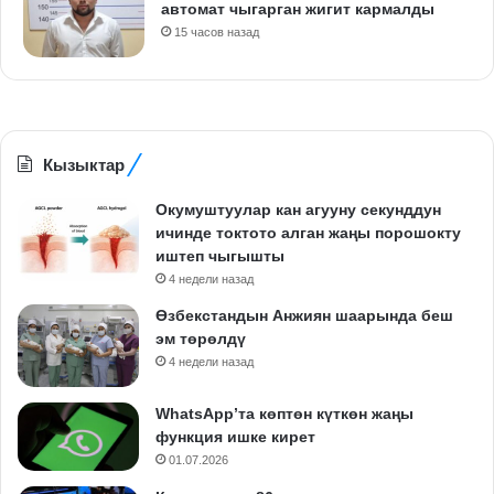
автомат чыгарган жигит кармалды
15 часов назад
Кызыктар
Окумуштуулар кан агууну секунддун
ичинде токтото алган жаңы порошокту
иштеп чыгышты
4 недели назад
Өзбекстандын Анжиян шаарында беш
эм төрөлдү
4 недели назад
WhatsApp’та көптөн күткөн жаңы
функция ишке кирет
01.07.2026