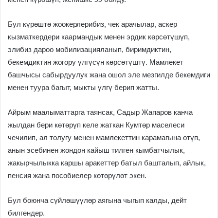
Бул күрөштө жоокерлерибиз, чек арачылар, аскер
кызматкердери каармандык менен эрдик көрсөтүшүп,
элибиз дароо мобилизацияланып, биримдиктин,
бекемдиктин жогору үлгүсүн көрсөтүштү. Мамлекет
башчысы сабырдуулук жана ошол эле мезгилде бекемдиги
менен туура багыт, мыкты үлгү берип жатты.
Айрым маалыматтарга таянсак, Садыр Жапаров канча
жылдан бери көтөрүп келе жаткан Кумтөр маселеси
чечилип, ал толугу менен мамлекеттин карамагына өтүп,
анын эсебинен жондон кайыш тилген кымбатчылык,
жакырчылыкка каршы аракеттер батыл башталып, айлык,
пенсия жана пособиелер көтөрүлөт экен.
Бул боюнча сүйлөшүүлөр аягына чыгып калды, дейт
билгендер.