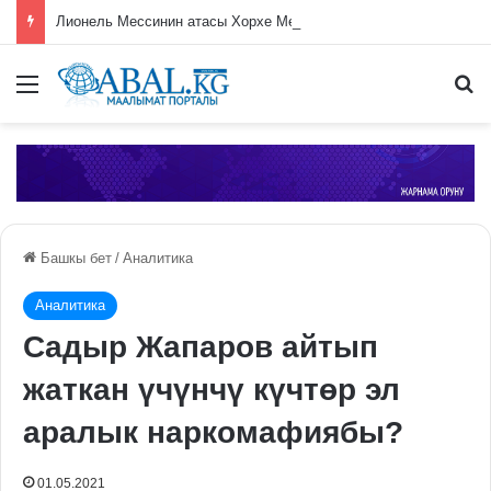
Лионель Мессинин атасы Хорхе Месси каза болду
Меню
П
Башкы бет
/
Аналитика
Аналитика
Садыр Жапаров айтып
жаткан үчүнчү күчтөр эл
аралык наркомафиябы?
01.05.2021