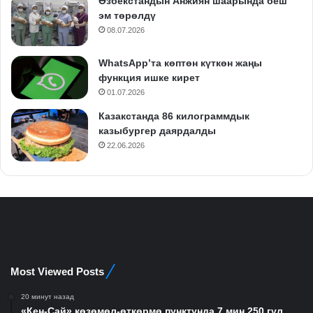
Өзбекстандын Анжиян шаарында беш
эм төрөлдү
08.07.2026
WhatsApp’та көптөн күткөн жаңы
функция ишке кирет
01.07.2026
Казакстанда 86 килограммдык
казыбургер даярдалды
22.06.2026
Most Viewed Posts
20 минут назад
«Кен-Сай» көзөмөл-өткөрмө пунктунда 7 миң 250 гүл