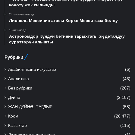
көчөтү жок кылынды
24 минуты назад
Лионель Мессинин атасы Хорхе Месси каза болду
1 час назад
Астрономдор Күндүн бетинин тарыхтагы эң деталдуу
сүрөттөрүн алышты
Рубрики
Адабият жана искусство
(6)
Аналитика
(46)
Без рубрики
(207)
Дүйнө
(2 187)
ЖАН ДҮЙНӨ, ТАГДЫР
(58)
Коом
(28 477)
Кызыктар
(115)
Литература и искусство
(1)