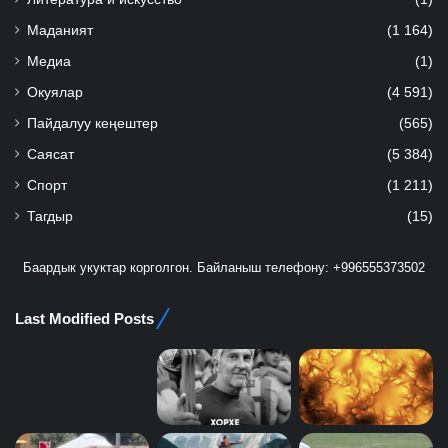
Маданият
(1 164)
Медиа
(1)
Окуялар
(4 591)
Пайдалуу кеңештер
(565)
Саясат
(5 384)
Спорт
(1 211)
Тагдыр
(15)
Баардык укуктар корголгон. Байланыш телефону: +996555373502
Last Modified Posts