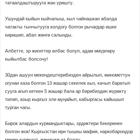
татаалдаштырууга жан үрөштү.
Ушундай кыйын кыйчалыш, кыл чайнашкан абалда
чатакты тынчытууга колдогу болгон рычагдар ишке
киришип, абал жөнгө салынды.
Албетте, эр жигиттер өлбөс болуп, адам өмүрлөрү
кыйылбас болсочу!
30дан ашуун мекендештерибизден айрылып, минометтун
огунан каза болгон 13 жашар секелек кыз, качып баратып
сууга агып кеткен 5 жашар бала ар бирибиздин жүрөктү
тилип, азыр кыргыз эли муңайып, кабыргасы кайышып
турган чагы.
Бирок алардын курмандыктары, эрдиктери бекеринен
болгон жок! Кыргызстан ири тышкы мафия, наркобарондор
менен күрөшүп, женишке ээ болду.