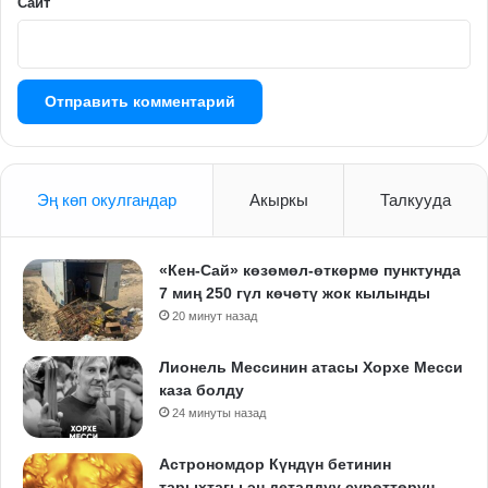
Сайт
Эң көп окулгандар
Акыркы
Талкууда
«Кен-Сай» көзөмөл-өткөрмө пунктунда
7 миң 250 гүл көчөтү жок кылынды
20 минут назад
Лионель Мессинин атасы Хорхе Месси
каза болду
24 минуты назад
Астрономдор Күндүн бетинин
тарыхтагы эң деталдуу сүрөттөрүн