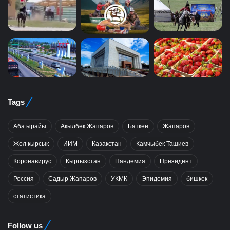
Tags
Аба ырайы
Акылбек Жапаров
Баткен
Жапаров
Жол кырсык
ИИМ
Казакстан
Камчыбек Ташиев
Коронавирус
Кыргызстан
Пандемия
Президент
Россия
Садыр Жапаров
УКМК
Эпидемия
бишкек
статистика
Follow us