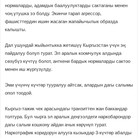
нормаларды, адамдык баалуулуктарды сактаганы менен
чоң утушка ээ болду. Экинчи тарап агрессор,
фашисттердин ишин жасаган жапайычылык образда
калышты.
Дал ушундай жыйынтыкка жетишүү Кыргызстан үчүн эң
пайдалуу болуп турат. Эл аралык коомчулук алдында
сөзүбүз күчтүү болот, анткени бардык нормаларды сактоо
менен иш жүргүзүлдү.
Эми үчүнчү күчтөр тууралуу айтсак, алардын дагы салымы
опол тоодой.
Кыргыз-тажик чек арасындагы транзиттен жан баккандар
толтура. Бул чырга эл аралык деӊгээлдеги наркобарондор
дагы салым кошкону айдан ачык көрүнүп турат.
Наркотрафик коридорун алууга кызыкдар 3-күчтөр абалды