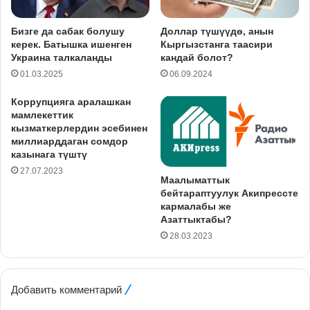
Бизге да сабак болушу
Доллар түшүүдө, анын
керек. Батышка ишенген
Кыргызстанга таасири
Украина талкаланды
кандай болот?
01.03.2025
06.09.2024
Коррупцияга аралашкан
мамлекеттик
кызматкерлердин эсебинен
миллиарддаган сомдор
казынага түштү
27.07.2023
Маалыматтык
бейтараптуулук Акипрессте
кармалабы же
Азаттыктабы?
28.03.2023
Добавить комментарий