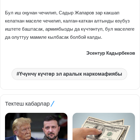
Бул иш оңунан чечилип, Садыр Жапаров зар какшап
келаткан маселе чечилип, калган-каткан алтынды өзүбүз
иштете баштасак, армиябызды да күчтөнтүп, бул маселеге
да олуттуу мамиле кылбасак болбой калды.
Эсентур Кадырбеков
Үчүнчү күчтөр эл аралык наркомафиябы
Тектеш кабарлар