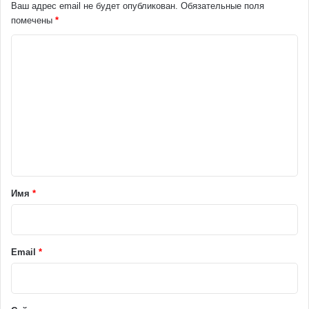
Ваш адрес email не будет опубликован.
Обязательные поля
помечены
*
К
о
м
м
е
н
т
а
Имя
*
р
и
й
Email
*
*