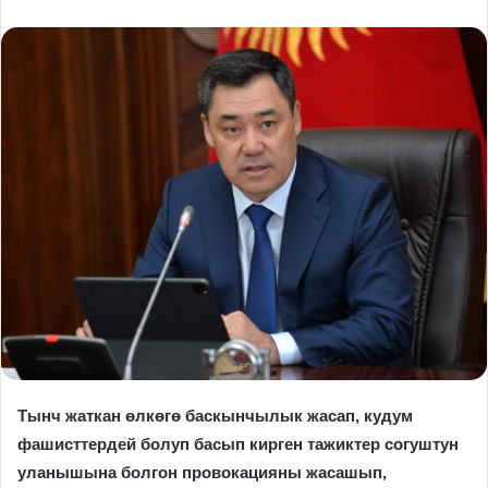
Тынч жаткан өлкөгө баскынчылык жасап, кудум
фашисттердей болуп басып кирген тажиктер согуштун
уланышына болгон провокацияны жасашып,