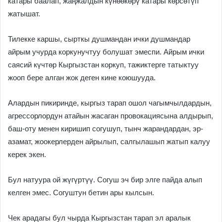
катары баалап, жаңжалдын күнөөкөрү катары көрсөтүп
жатышат.
Тилекке каршы, сырткы душмандан ички душмандар
айрым учурда коркунучтуу болушат эмеспи. Айрым ички
саясий күчтөр Кыргызстан коркуп, тажиктерге татыктуу
жооп бере алган жок деген кине коюшууда.
Алардын пикиринде, кыргыз тарап ошол чагымчылдардын,
агрессорлордун атайын жасаган провокациясына алдырып,
баш-оту менен киришип согушуп, тынч жарандардан, эр-
азамат, жоокерлерден айрылып, салгылашып жатып калуу
керек экен.
Бул натуура ой жүгүртүү. Согуш эч бир элге пайда алып
келген эмес. Согуштун бетин ары кылсын.
Чек арадагы бул чырда Кыргызстан тарап эл аралык