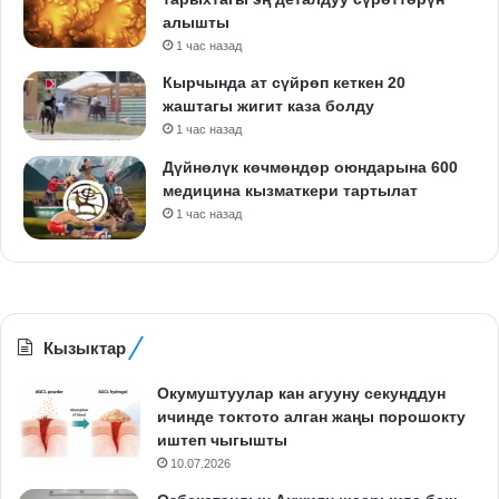
алышты
1 час назад
Кырчында ат сүйрөп кеткен 20
жаштагы жигит каза болду
1 час назад
Дүйнөлүк көчмөндөр оюндарына 600
медицина кызматкери тартылат
1 час назад
Кызыктар
Окумуштуулар кан агууну секунддун
ичинде токтото алган жаңы порошокту
иштеп чыгышты
10.07.2026