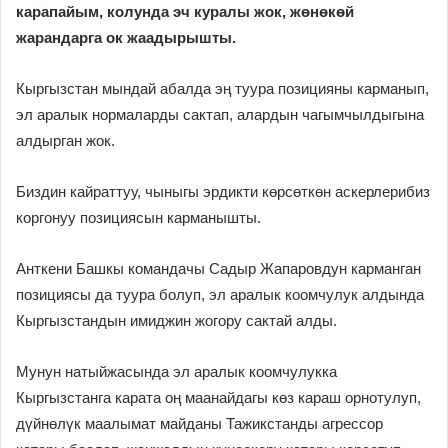
карапайым, колунда эч куралы жок, жөнөкөй
жарандарга ок жаадырышты.
Кыргызстан мындай абалда эң туура позицияны карманып,
эл аралык нормаларды сактап, алардын чагымчылдыгына
алдырган жок.
Биздин кайраттуу, чыныгы эрдикти көрсөткөн аскерлерибиз
коргонуу позициясын карманышты.
Анткени Башкы командачы Садыр Жапаровдун карманган
позициясы да туура болуп, эл аралык коомчулук алдында
Кыргызстандын имиджин жогору сактай алды.
Мунун натыйжасында эл аралык коомчулукка
Кыргызстанга карата оң маанайдагы көз караш орнотулуп,
дүйнөлүк маалымат майданы Тажикстанды агрессор