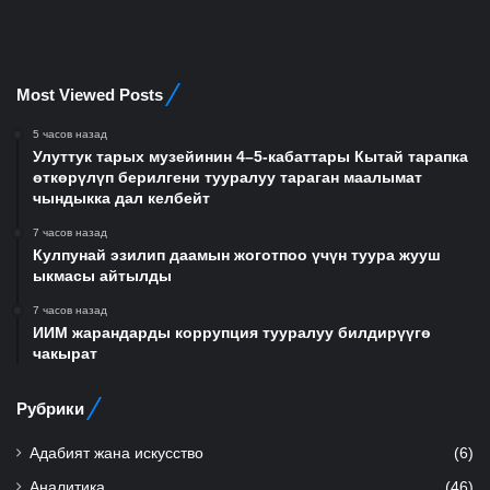
Most Viewed Posts
5 часов назад
Улуттук тарых музейинин 4–5-кабаттары Кытай тарапка
өткөрүлүп берилгени тууралуу тараган маалымат
чындыкка дал келбейт
7 часов назад
Кулпунай эзилип даамын жоготпоо үчүн туура жууш
ыкмасы айтылды
7 часов назад
ИИМ жарандарды коррупция тууралуу билдирүүгө
чакырат
Рубрики
Адабият жана искусство
(6)
Аналитика
(46)