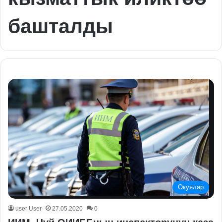
башталды
Окуялар
user User
27.05.2020
0