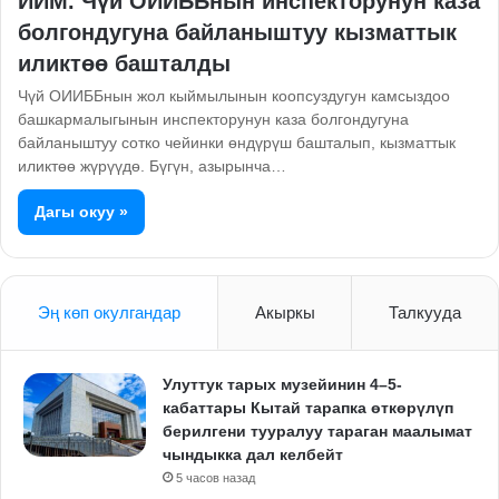
ИИМ. Чүй ОИИББнын инспекторунун каза
болгондугуна байланыштуу кызматтык
иликтөө башталды
Чүй ОИИББнын жол кыймылынын коопсуздугун камсыздоо
башкармалыгынын инспекторунун каза болгондугуна
байланыштуу сотко чейинки өндүрүш башталып, кызматтык
иликтөө жүрүүдө. Бүгүн, азырынча…
Дагы окуу »
Эң көп окулгандар
Акыркы
Талкууда
Улуттук тарых музейинин 4–5-
кабаттары Кытай тарапка өткөрүлүп
берилгени тууралуу тараган маалымат
чындыкка дал келбейт
5 часов назад