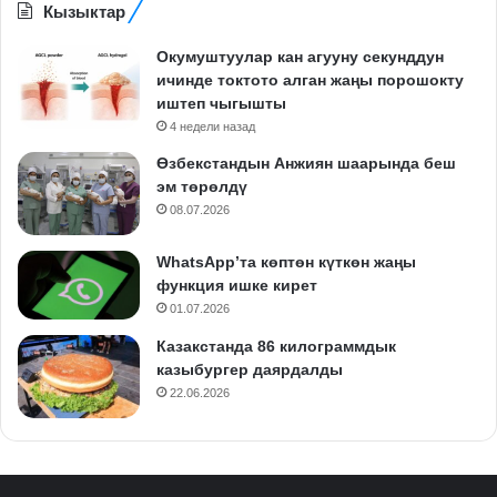
Кызыктар
Окумуштуулар кан агууну секунддун
ичинде токтото алган жаңы порошокту
иштеп чыгышты
4 недели назад
Өзбекстандын Анжиян шаарында беш
эм төрөлдү
08.07.2026
WhatsApp’та көптөн күткөн жаңы
функция ишке кирет
01.07.2026
Казакстанда 86 килограммдык
казыбургер даярдалды
22.06.2026