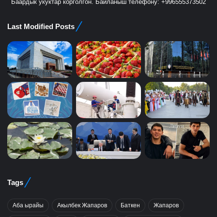
Баардык укуктар корголгон. Байланыш телефону: +996555373502
Last Modified Posts
Tags
Аба ырайы
Акылбек Жапаров
Баткен
Жапаров