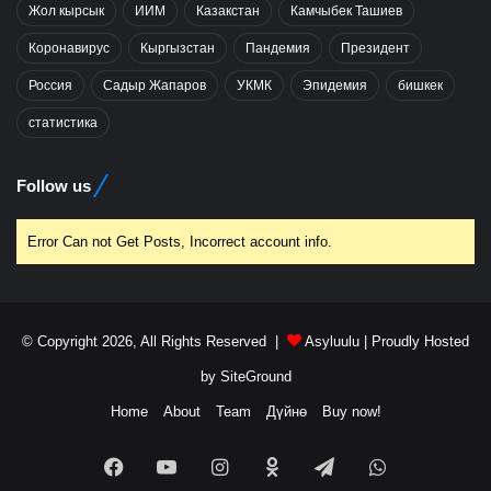
Жол кырсык
ИИМ
Казакстан
Камчыбек Ташиев
Коронавирус
Кыргызстан
Пандемия
Президент
Россия
Садыр Жапаров
УКМК
Эпидемия
бишкек
статистика
Follow us
Error Can not Get Posts, Incorrect account info.
© Copyright 2026, All Rights Reserved |
Asyluulu
| Proudly Hosted
by
SiteGround
Home
About
Team
Дүйнө
Buy now!
Facebook
YouTube
Instagram
Odnoklassniki
Telegram
WhatsApp