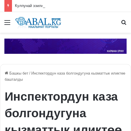
Кулпунай эзилип даамын жоготпоо үчүн туура жууш ыкмасы айтылды
Меню
П
Башкы бет
/
Инспектордун каза болгондугуна кызматтык иликтөө
башталды
Инспектордун каза
болгондугуна
кызматтык иликтөө