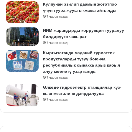
Кулпунай эзилип даамын жоготпоо
үчүн туура жууш ыкмасы айтылды
7 часов назад
ИИМ жарандарды коррупция тууралуу
билдирүүгө чакырат
7 часов назад
Кыргызстанда маданий туристтик
продуктуларды түзүү боюнча
республикалык сынакка арыз кабыл
алуу мөөнөтү узартылды
7 часов назад
Өлкөдө гидроэлектр станциялар күз-
кыш мезгилине даярдалууда
7 часов назад