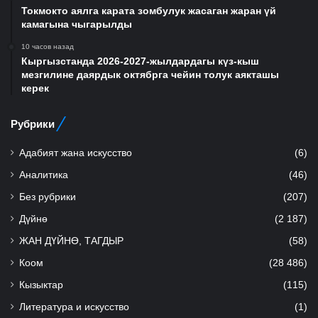
Токмокто аялга карата зомбулук жасаган жаран үй
камагына чыгарылды
10 часов назад
Кыргызстанда 2026-2027-жылдардагы күз-кыш
мезгилине даярдык октябрга чейин толук аякташы
керек
Рубрики
Адабият жана искусство
(6)
Аналитика
(46)
Без рубрики
(207)
Дүйнө
(2 187)
ЖАН ДҮЙНӨ, ТАГДЫР
(58)
Коом
(28 486)
Кызыктар
(115)
Литература и искусство
(1)