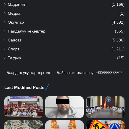
Маданият
(1 166)
Медиа
(1)
Окуялар
(4 592)
Пайдалуу кеңештер
(565)
Саясат
(5 386)
Спорт
(1 211)
Тагдыр
(15)
Баардык укуктар корголгон. Байланыш телефону: +996555373502
Last Modified Posts