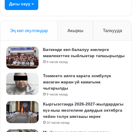
Дагы окуу »
Эң көп окулгандар
Акыркы
Талкууда
Баткенде көп балалуу энелерге
мамлекеттик сыйлыктар тапшырылды
9 часов назад
Токмокто аялга карата зомбулук
жасаган жаран үй камагына
чыгарылды
9 часов назад
Кыргызстанда 2026-2027-жылдардагы
күз-кыш мезгилине даярдык октябрга
чейин толук аякташы керек
10 часов назад