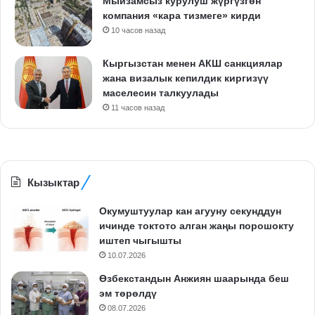
Мыйзамсыз курулуш жүргүзгөн
компания «кара тизмеге» кирди
10 часов назад
Кыргызстан менен АКШ санкциялар
жана визалык кепилдик киргизүү
маселесин талкуулады
11 часов назад
Кызыктар
Окумуштуулар кан агууну секунддун
ичинде токтото алган жаңы порошокту
иштеп чыгышты
10.07.2026
Өзбекстандын Анжиян шаарында беш
эм төрөлдү
08.07.2026