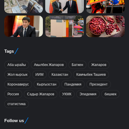
Tags
Аба ырайы
Акылбек Жапаров
Баткен
Жапаров
Жол кырсык
ИИМ
Казакстан
Камчыбек Ташиев
Коронавирус
Кыргызстан
Пандемия
Президент
Россия
Садыр Жапаров
УКМК
Эпидемия
бишкек
статистика
Follow us