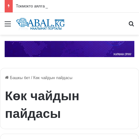
Токмокто аялга карата зомбулук жасаган жаран үй камагына чыгарылды
Меню
П
Башкы бет
/
Көк чайдын пайдасы
Көк чайдын
пайдасы