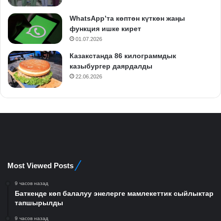
WhatsApp’та көптөн күткөн жаңы
функция ишке кирет
01.07.2026
Казакстанда 86 килограммдык
казыбургер даярдалды
22.06.2026
Most Viewed Posts
9 часов назад
Баткенде көп балалуу энелерге мамлекеттик сыйлыктар
тапшырылды
9 часов назад