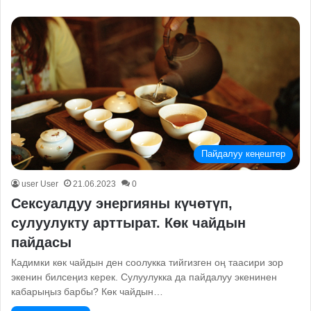
Пайдалуу кеңештер
user User
21.06.2023
0
Сексуалдуу энергияны күчөтүп,
сулуулукту арттырат. Көк чайдын
пайдасы
Кадимки көк чайдын ден соолукка тийгизген оң таасири зор
экенин билсеңиз керек. Сулуулукка да пайдалуу экенинен
кабарыңыз барбы? Көк чайдын…