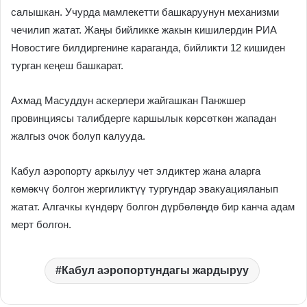
салышкан. Учурда мамлекетти башкаруунун механизми
чечилип жатат. Жаңы бийликке жакын кишилердин РИА
Новостиге билдиргенине караганда, бийликти 12 кишиден
турган кеңеш башкарат.
Ахмад Масуддун аскерлери жайгашкан Панжшер
провинциясы талибдерге каршылык көрсөткөн жападан
жалгыз очок болуп калууда.
Кабул аэропорту аркылуу чет элдиктер жана аларга
көмөкчү болгон жергиликтүү тургундар эвакуацияланып
жатат. Алгачкы күндөрү болгон дүрбөлөңдө бир канча адам
мерт болгон.
Кабул аэропортундагы жардыруу