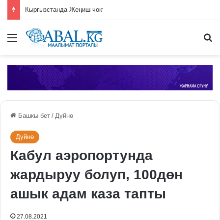
Кыргызстанда Жеңиш чокусуна чыгууга уруксат берүү системасы киргизилди
Меню
П
Башкы бет
/
Дүйнө
Дүйнө
Кабул аэропортунда
жардыруу болуп, 100дөн
ашык адам каза тапты
27.08.2021