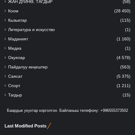
ЖАН ДҮЙНӨ, ТАГДЫР
(58)
Коом
(28 450)
Кызыктар
(115)
Литература и искусство
(1)
Маданият
(1 160)
Медиа
(1)
Окуялар
(4 578)
Пайдалуу кеңештер
(563)
Саясат
(5 375)
Спорт
(1 211)
Тагдыр
(15)
Баардык укуктар корголгон. Байланыш телефону: +996555373502
Last Modified Posts