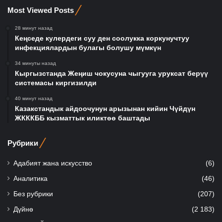
Most Viewed Posts
28 минут назад
Кеңседе кулердеги суу ден соолукка коркунучтуу
инфекциялардын булагы болушу мүмкүн
34 минуты назад
Кыргызстанда Жеңиш чокусуна чыгууга уруксат берүү
системасы киргизилди
40 минут назад
Казакстандык айдоочунун арызынан кийин Чүйдүн
ЖКККББ кызматтык иликтөө баштады
Рубрики
Адабият жана искусство
(6)
Аналитика
(46)
Без рубрики
(207)
Дүйнө
(2 183)