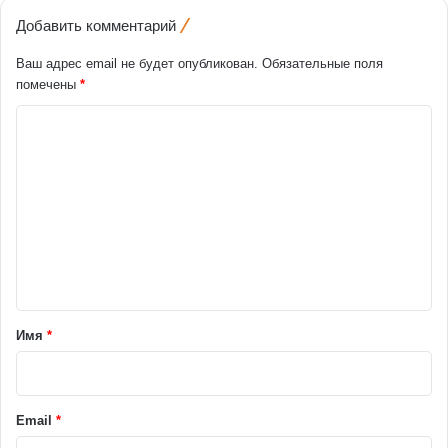
Добавить комментарий
Ваш адрес email не будет опубликован.
Обязательные поля
помечены
*
К
о
м
м
е
н
т
а
Имя
*
р
и
й
Email
*