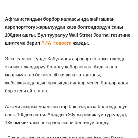
Афганистандын борбор калаасында жайгашкан
аэропорттогу жарылуудан каза болгондордун саны
100дөн ашты. Бул тууралуу Wall Street Journal гезитине
шилтеме берип
РИА Новости
жазды.
Эске салсак, түндө Кабулдагы аэропортко жакын жерде
эки ирет жардыруу болгону кабарланган. Алдын ала
маалыматтар боюнча, 40 киши каза тапканы,
жабыркагандардын арасында аялдар менен балдар дагы
бар экени айтылган.
Ал эми акыркы маалыматтар боюнча, каза болгондордун
саны 100дөн ашты. Алардын 90у жергиликтүү тургундар,
13ү америкалык аскерлер экени белгилүү болду.