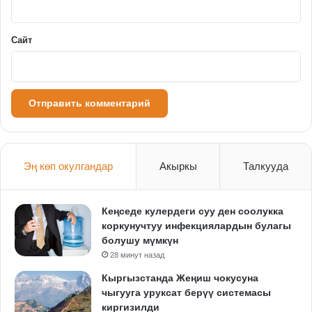
*
Сайт
Эң көп окулгандар
Акыркы
Талкууда
Кеңседе кулердеги суу ден соолукка
коркунучтуу инфекциялардын булагы
болушу мүмкүн
28 минут назад
Кыргызстанда Жеңиш чокусуна
чыгууга уруксат берүү системасы
киргизилди