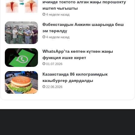
ичинде токтото алган жаңы порошокту
иштеп чыгышты
4 недели назад
Өзбекстандын Анжиян шаарында беш
эм төрөлдү
4 недели назад
WhatsApp’та көптөн күткөн жаңы
функция ишке кирет
01.07.2026
Казакстанда 86 килограммдык
казыбургер даярдалды
22.06.2026