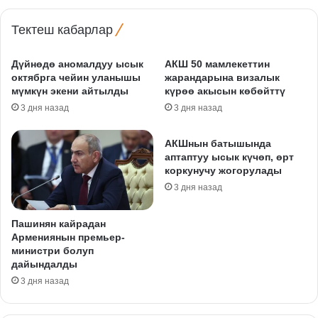
Тектеш кабарлар
Дүйнөдө аномалдуу ысык
АКШ 50 мамлекеттин
октябрга чейин уланышы
жарандарына визалык
мүмкүн экени айтылды
күрөө акысын көбөйттү
3 дня назад
3 дня назад
АКШнын батышында
аптаптуу ысык күчөп, өрт
коркунучу жогорулады
3 дня назад
Пашинян кайрадан
Армениянын премьер-
министри болуп
дайындалды
3 дня назад