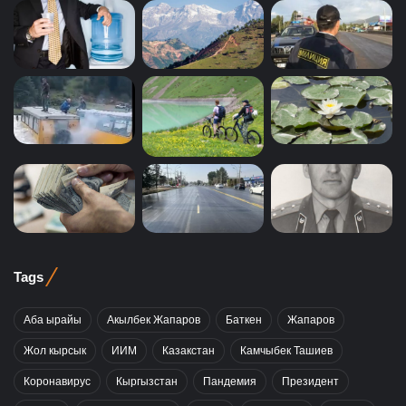
Tags
Аба ырайы
Акылбек Жапаров
Баткен
Жапаров
Жол кырсык
ИИМ
Казакстан
Камчыбек Ташиев
Коронавирус
Кыргызстан
Пандемия
Президент