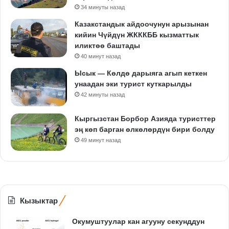
34 минуты назад
Казакстандык айдоочунун арызынан
кийин Чүйдүн ЖКККББ кызматтык
иликтөө баштады
40 минут назад
Ысык — Көлдө дарыяга агып кеткен
унаадан эки турист куткарылды
42 минуты назад
Кыргызстан Борбор Азияда туристтер
эң көп барган өлкөлөрдүн бири болду
49 минут назад
Кызыктар
Окумуштуулар кан агууну секунддун