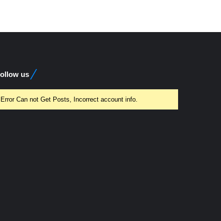
ollow us
Error Can not Get Posts, Incorrect account info.