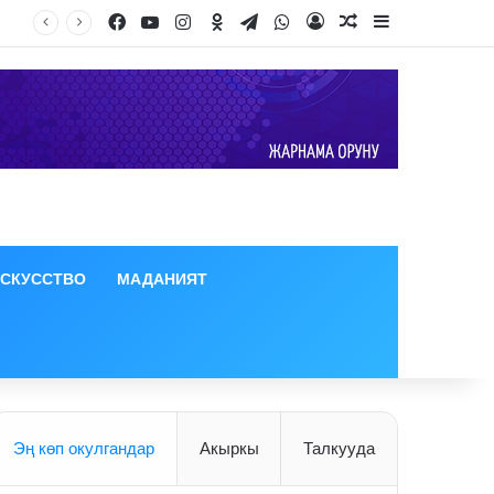
Facebook
YouTube
Instagram
Odnoklassniki
Telegram
WhatsApp
Log In
Random Article
Sidebar
ИСКУССТВО
МАДАНИЯТ
Эң көп окулгандар
Акыркы
Талкууда