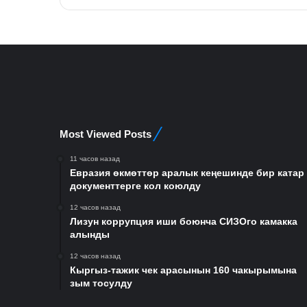
Most Viewed Posts
11 часов назад
Евразия өкмөттөр аралык кеңешинде бир катар
документтерге кол коюлду
12 часов назад
Лизун коррупция иши боюнча СИЗОго камакка
алынды
12 часов назад
Кыргыз-тажик чек арасынын 160 чакырымына
зым тосулду