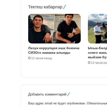
Тектеш кабарлар
Лизун коррупция иши боюнча
Ысык-Көлд
СИЗОго камакка алынды
сомго жак
мыйзам бу
12 часов назад
13 часов н
Добавить комментарий
Ваш адрес email не будет опубликован.
Обязательны