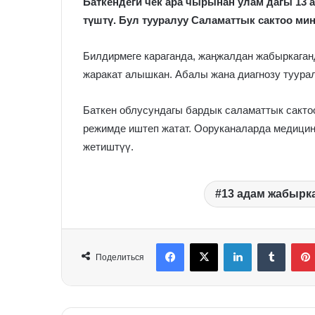
Баткендеги чек ара чырынан улам дагы 13 
түштү. Бул тууралуу Саламаттык сактоо м
Билдирмеге караганда, жаңжалдан жабыркаган
жаракат алышкан. Абалы жана диагнозу туура
Баткен облусундагы бардык саламаттык сакто
режимде иштеп жатат. Ооруканаларда медицин
жетиштүү.
13 адам жабырк
Facebook
X
LinkedIn
Tumblr
Поделиться