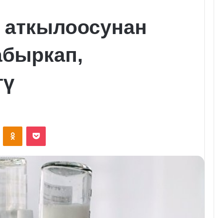
 аткылоосунан
абыркап,
тү
VKontakte
Odnoklassniki
Pocket