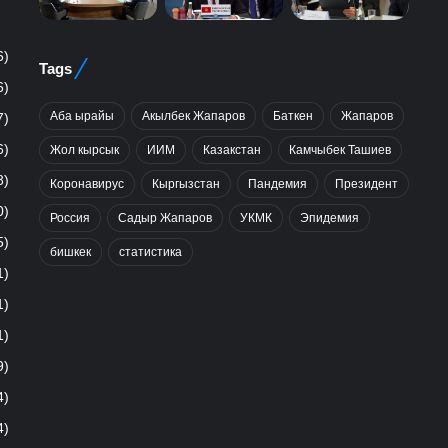
6)
Tags
6)
Аба ырайы
Акылбек Жапаров
Баткен
Жапаров
7)
6)
Жол кырсык
ИИМ
Казакстан
Камчыбек Ташиев
8)
Коронавирус
Кыргызстан
Пандемия
Президент
0)
Россия
Садыр Жапаров
УКМК
Эпидемия
5)
бишкек
статистика
1)
1)
1)
9)
4)
4)