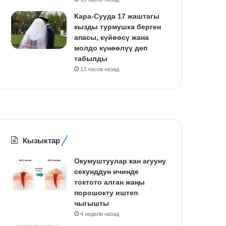
Кара-Сууда 17 жаштагы
кызды турмушка берген
апасы, күйөөсү жана
молдо күнөөлүү деп
табылды
13 часов назад
Кызыктар
Окумуштуулар кан агууну
секунддун ичинде
токтото алган жаңы
порошокту иштеп
чыгышты
4 недели назад