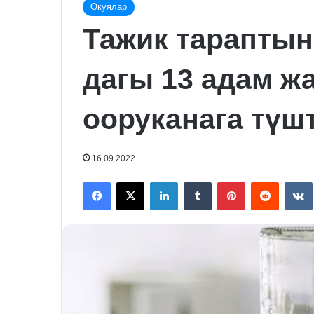
Окуялар
Тажик тараптын
дагы 13 адам ж
ооруканага түш
16.09.2022
Facebook
X
LinkedIn
Tumblr
Pinterest
Reddit