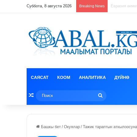
Суббота, 8 августа 2026
Лизун корруп
Breaking News
САЯСАТ
КООМ
АНАЛИТИКА
ДҮЙНӨ
Random Article
Поиск
Башкы бет
/
Окуялар
/
Тажик тараптын аткылоосуна