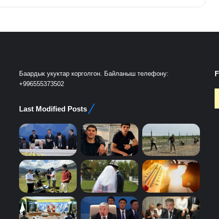
F
Баардык укуктар корголгон. Байланыш телефону:
+996555373502
Last Modified Posts