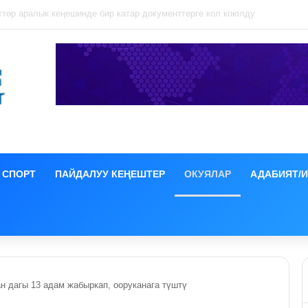
ция иши боюнча СИЗОго камакка алынды
СПОРТ
ПАЙДАЛУУ КЕҢЕШТЕР
ОКУЯЛАР
АДАБИЯТ/
н дагы 13 адам жабыркап, ооруканага түштү