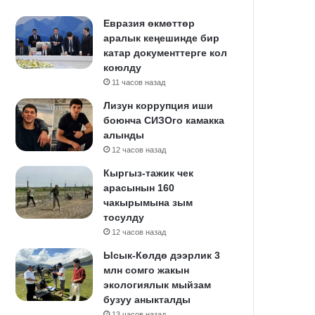
Евразия өкмөттөр
аралык кеңешинде бир
катар документтерге кол
коюлду
11 часов назад
Лизун коррупция иши
боюнча СИЗОго камакка
алынды
12 часов назад
Кыргыз-тажик чек
арасынын 160
чакырымына зым
тосулду
12 часов назад
Ысык-Көлдө дээрлик 3
млн сомго жакын
экологиялык мыйзам
бузуу аныкталды
13 часов назад