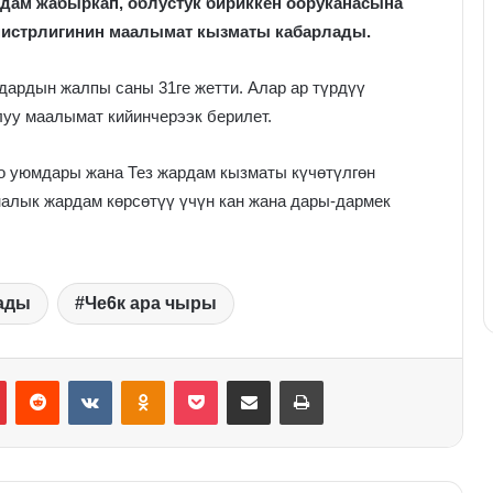
адам жабыркап, облустук бириккен ооруканасына
инистрлигинин маалымат кызматы кабарлады.
дардын жалпы саны 31ге жетти. Алар ар түрдүү
луу маалымат кийинчерээк берилет.
о уюмдары жана Тез жардам кызматы күчөтүлгөн
алык жардам көрсөтүү үчүн кан жана дары-дармек
ады
Че6к ара чыры
Pinterest
Reddit
VKontakte
Odnoklassniki
Pocket
Share via Email
Print