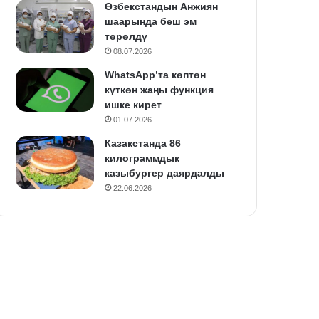
Өзбекстандын Анжиян
шаарында беш эм
төрөлдү
08.07.2026
WhatsApp’та көптөн
күткөн жаңы функция
ишке кирет
01.07.2026
Казакстанда 86
килограммдык
казыбургер даярдалды
22.06.2026