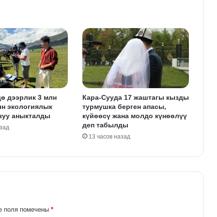
ө дээрлик 3 млн
Кара-Сууда 17 жаштагы кызды
ын экологиялык
турмушка берген апасы,
зуу аныкталды
күйөөсү жана молдо күнөөлүү
деп табылды
азад
13 часов назад
е поля помечены
*