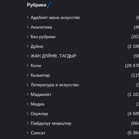
Рубрики
Адабият жана искусство
(
Аналитика
(4
Без рубрики
(20
Дүйнө
(2 18
ЖАН ДҮЙНӨ, ТАГДЫР
(5
Коом
(28 47
Кызыктар
(11
Литература и искусство
(
Маданият
(1 16
Медиа
(
Окуялар
(4 58
Пайдалуу кеңештер
(56
Саясат
(5 38