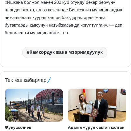
«Ишкана болжол менен 200 куб отунду бекер берүүнү
пландап жатат, ал өз кезегинде Бишкектин муниципалдык
аймагындагы куурап калган бак-дарактарды жана
бутактарды кыюунун натыйжасында чогултулган», — деп
белгилешти муниципалитеттен.
Камкордук жана мээримдуулук
Тектеш кабарлар
Жунушалиев
Адам өмүрүн сактап калган