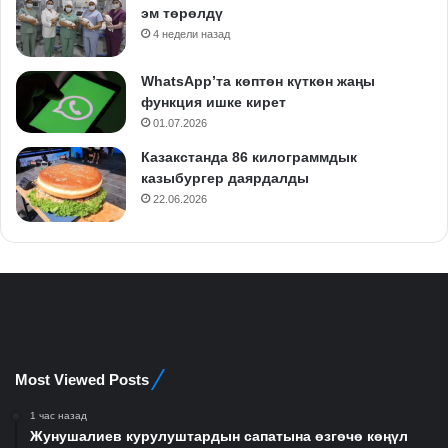
эм төрөлдү
4 недели назад
WhatsApp’та көптөн күткөн жаңы
функция ишке кирет
01.07.2026
Казакстанда 86 килограммдык
казыбургер даярдалды
22.06.2026
Most Viewed Posts
1 час назад
Жунушалиев курулуштардын сапатына өзгөчө көңүл