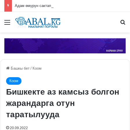
Адам өмүрүн сактап калган студентке сыйлык берилди
Меню
П
Башкы бет
/
Коом
Коом
Бишкекте аз камсыз болгон
жарандарга отун
таратылууда
20.09.2022