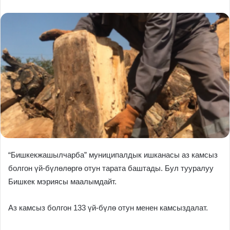
“Бишкекжашылчарба” муниципалдык ишканасы аз камсыз
болгон үй-бүлөлөргө отун тарата баштады. Бул тууралуу
Бишкек мэриясы маалымдайт.
Аз камсыз болгон 133 үй-бүлө отун менен камсыздалат.