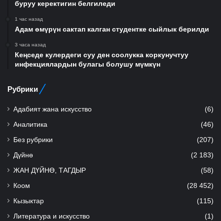
буруу керектигин белгиледи
1 час назад
Адам өмүрүн сактап калган студентке сыйлык берилди
3 часа назад
Кеңседе кулердеги суу ден соолукка коркунучтуу
инфекциялардын булагы болушу мүмкүн
Рубрики
Адабият жана искусство
(6)
Аналитика
(46)
Без рубрики
(207)
Дүйнө
(2 183)
ЖАН ДҮЙНӨ, ТАГДЫР
(58)
Коом
(28 452)
Кызыктар
(115)
Литература и искусство
(1)