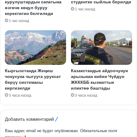
курулуштардын сапатына
студентке сыйлык берилди
өзгөчө көңүл буруу
1 час назад
керектигин белгиледи
1 час назад
Кыргызстанда Жеңиш
Казакстандык айдоочунун
чокусуна чыгууга уруксат
арызынан кийин Чүйдүн
берүү системасы
ЖКККББ кызматтык
киргизилди
иликтөө баштады
3 часа назад
3 часа назад
Добавить комментарий
Ваш адрес email не будет опубликован.
Обязательные поля