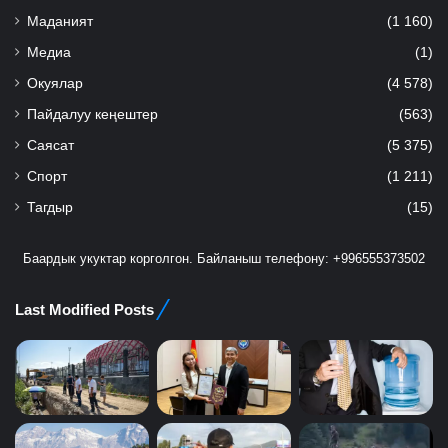
Маданият
(1 160)
Медиа
(1)
Окуялар
(4 578)
Пайдалуу кеңештер
(563)
Саясат
(5 375)
Спорт
(1 211)
Тагдыр
(15)
Баардык укуктар корголгон. Байланыш телефону: +996555373502
Last Modified Posts