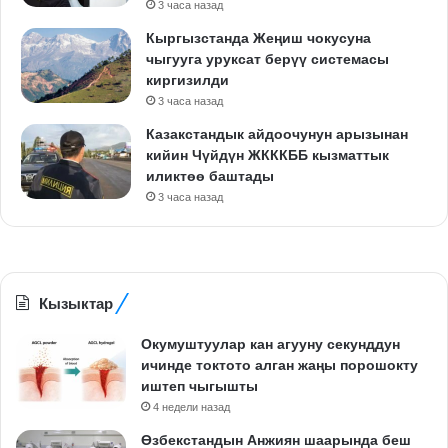
3 часа назад
Кыргызстанда Жеңиш чокусуна
чыгууга уруксат берүү системасы
киргизилди
3 часа назад
Казакстандык айдоочунун арызынан
кийин Чүйдүн ЖКККББ кызматтык
иликтөө баштады
3 часа назад
Кызыктар
Окумуштуулар кан агууну секунддун
ичинде токтото алган жаңы порошокту
иштеп чыгышты
4 недели назад
Өзбекстандын Анжиян шаарында беш