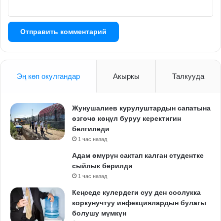
Эң көп окулгандар
Акыркы
Талкууда
Жунушалиев курулуштардын сапатына
өзгөчө көңүл буруу керектигин
белгиледи
1 час назад
Адам өмүрүн сактап калган студентке
сыйлык берилди
1 час назад
Кеңседе кулердеги суу ден соолукка
коркунучтуу инфекциялардын булагы
болушу мүмкүн