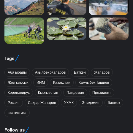
Tags
Аба ырайы
Акылбек Жапаров
Баткен
Жапаров
Жол кырсык
ИИМ
Казакстан
Камчыбек Ташиев
Коронавирус
Кыргызстан
Пандемия
Президент
Россия
Садыр Жапаров
УКМК
Эпидемия
бишкек
статистика
Follow us