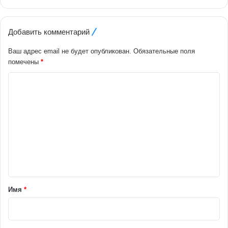
Добавить комментарий
Ваш адрес email не будет опубликован.
Обязательные поля
помечены
*
К
о
м
м
е
н
т
а
Имя
*
р
и