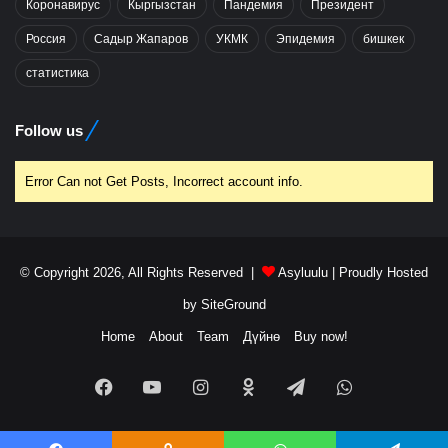
Коронавирус
Кыргызстан
Пандемия
Президент
Россия
Садыр Жапаров
УКМК
Эпидемия
бишкек
статистика
Follow us
Error Can not Get Posts, Incorrect account info.
© Copyright 2026, All Rights Reserved |
Asyluulu
| Proudly Hosted
by
SiteGround
Home
About
Team
Дүйнө
Buy now!
Facebook
YouTube
Instagram
Odnoklassniki
Telegram
WhatsApp