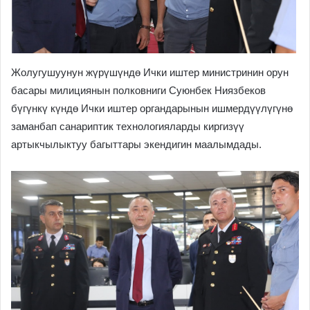
Жолугушуунун жүрүшүндө Ички иштер министринин орун
басары милициянын полковниги Суюнбек Ниязбеков
бүгүнкү күндө Ички иштер органдарынын ишмердүүлүгүнө
заманбап санариптик технологияларды киргизүү
артыкчылыктуу багыттары экендигин маалымдады.