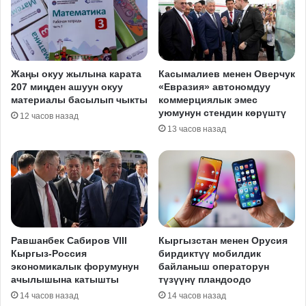
Жаңы окуу жылына карата
Касымалиев менен Оверчук
207 миңден ашуун окуу
«Евразия» автономдуу
материалы басылып чыкты
коммерциялык эмес
уюмунун стендин көрүштү
12 часов назад
13 часов назад
Равшанбек Сабиров VIII
Кыргызстан менен Орусия
Кыргыз-Россия
бирдиктүү мобилдик
экономикалык форумунун
байланыш операторун
ачылышына катышты
түзүүнү пландоодо
14 часов назад
14 часов назад