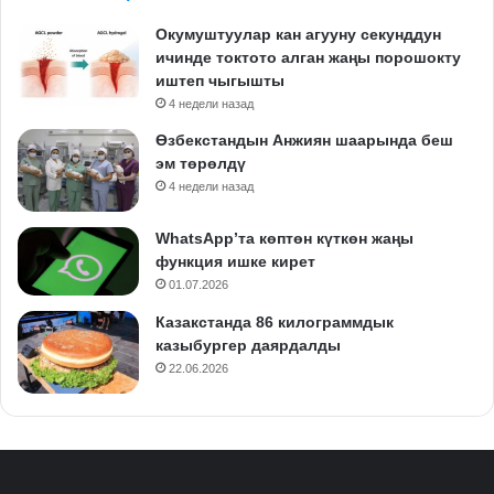
Окумуштуулар кан агууну секунддун
ичинде токтото алган жаңы порошокту
иштеп чыгышты
4 недели назад
Өзбекстандын Анжиян шаарында беш
эм төрөлдү
4 недели назад
WhatsApp’та көптөн күткөн жаңы
функция ишке кирет
01.07.2026
Казакстанда 86 килограммдык
казыбургер даярдалды
22.06.2026