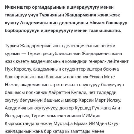
Ички иштер органдарынын ишмердүүлүгү менен
таанышуу үчүн Туркиянын Жандармения жана жээк
күзөтү Академиясынын делегациясы Ыкчам башкаруу
борборлорунун ишмердүүлүгү менен таанышышты.
Туркия Жандармериясынын делегациясынын негизги
курамы — Түркия республикасынын Жандармения жана
жээк күзөтү академиясынын командири генерал- лейтенант
Нух Көроолу, академиянын студенттер иштери боюнча
башкармалыгынын башчысы полковник Өзжан Мете
Өзжан, академиянын стретегиясын өнүктүрүү бөлүмүнүн
башчысы полковник Хайреттин Күпели, чет тилдерди
окутуу бөлүмүнүн башчысы майор Харсан Мерт Йолжу,
Академиянын окутуучусу, доктор Күршад Гүч жана Али
Йылдырым, Түркия мамлекетининин ИИМдин
Кыргызстандагы өкүлү Мустафа Ырмак ИИМдин Окуу
жайларынын жана бир катар кызматтары менен