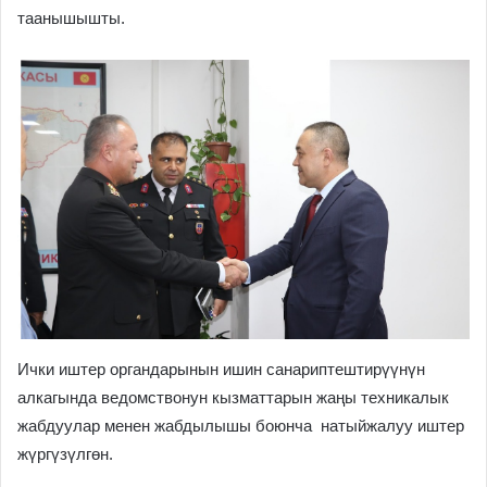
таанышышты.
Ички иштер органдарынын ишин санариптештирүүнүн
алкагында ведомствонун кызматтарын жаңы техникалык
жабдуулар менен жабдылышы боюнча натыйжалуу иштер
жүргүзүлгөн.