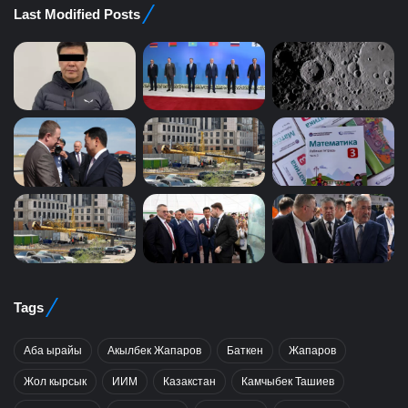
Last Modified Posts
Tags
Аба ырайы
Акылбек Жапаров
Баткен
Жапаров
Жол кырсык
ИИМ
Казакстан
Камчыбек Ташиев