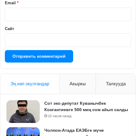
й
Email
*
*
Сайт
Эң көп окулгандар
Акыркы
Талкууда
Сот экс-депутат Куванычбек
Конгантиевге 500 миң сом айып салды
10 часов назад
Чолпон-Атада ЕАЭБге мүчө