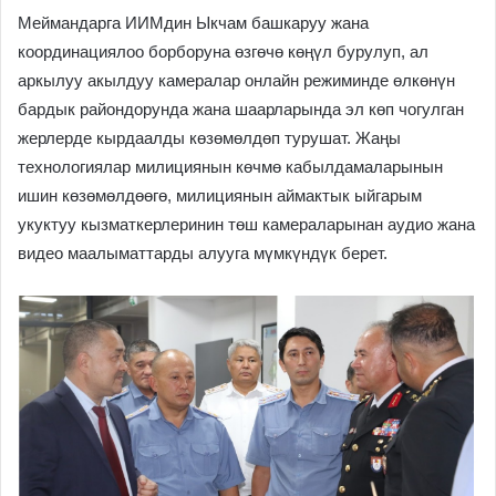
Меймандарга ИИМдин Ыкчам башкаруу жана
координациялоо борборуна өзгөчө көңүл бурулуп, ал
аркылуу акылдуу камералар онлайн режиминде өлкөнүн
бардык райондорунда жана шаарларында эл көп чогулган
жерлерде кырдаалды көзөмөлдөп турушат. Жаңы
технологиялар милициянын көчмө кабылдамаларынын
ишин көзөмөлдөөгө, милициянын аймактык ыйгарым
укуктуу кызматкерлеринин төш камераларынан аудио жана
видео маалыматтарды алууга мүмкүндүк берет.