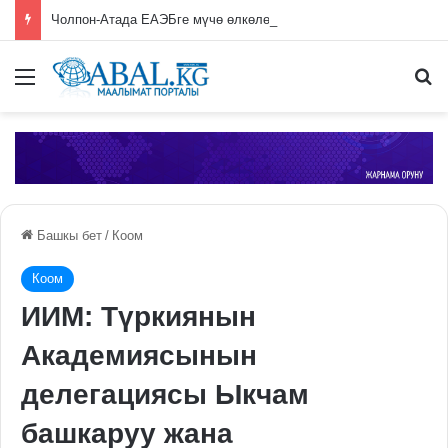
Чолпон-Атада ЕАЭБге мүчө өлкөлөрдүн өкмөт башчыларынын жыйыны башталды
Меню
П
Башкы бет
/
Коом
Коом
ИИМ: Түркиянын
Академиясынын
делегациясы Ыкчам
башкаруу жана