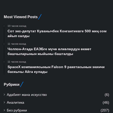
Most Viewed Posts
10 часов назад
Сот экс-депутат Куванычбек Конгантиевге 500 миң сом
айып салды
11 часов назад
Чолпон-Атада ЕАЭБге мүчө өлкөлөрдүн өкмөт
башчыларынын жыйыны башталды
11 часов назад
SpaceX компаниясынын Falcon 9 ракетасынын экинчи
баскычы Айга кулады
Рубрики
Адабият жана искусство
(6)
Аналитика
(46)
Без рубрики
(207)