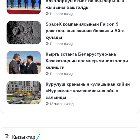
өлкөлөрдүн өкмөт башчыларынын
жыйыны башталды
11 часов назад
SpaceX компаниясынын Falcon 9
ракетасынын экинчи баскычы Айга
кулады
11 часов назад
Кыргызстанга Беларустун жана
Казакстандын премьер-министрлери
келишти
11 часов назад
Курулуш кранынын кулашынан кийин
«Нурзаман» компаниясына айып
салынды
12 часов назад
Кызыктар