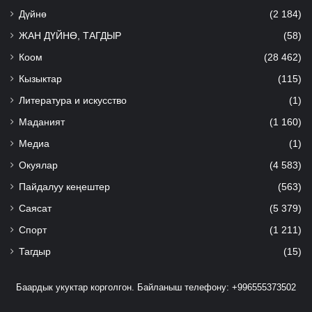
Дүйнө
(2 184)
ЖАН ДҮЙНӨ, ТАГДЫР
(58)
Коом
(28 462)
Кызыктар
(115)
Литература и искусство
(1)
Маданият
(1 160)
Медиа
(1)
Окуялар
(4 583)
Пайдалуу кеңештер
(563)
Саясат
(5 379)
Спорт
(1 211)
Тагдыр
(15)
Баардык укуктар корголгон. Байланыш телефону: +996555373502