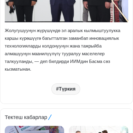
Жолугушуунун жүрүшүндө эл аралык кылмыштуулукка
каршы күрөшүүгө багытталган заманбап инновациялык
технологияларды колдонуунун жана тажрыйба
алмашуунун маанилүүлүгү тууралуу маселелер
талкууланды, — деп билдирди ИИМдин Басма сөз
кызматынан.
Түркия
Тектеш кабарлар