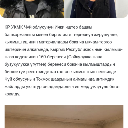
КР УКМК Чүй облусунун Ички иштер башкы
башкармалыгы менен биргеликте тергөөнүн жүрүшүндө,
кылмыш ишинин материалдары боюнча ыкчам-тергөө
иштеринин алкагында, Кыргыз Республикасынын Кылмыш-
жаза кодексинин 160-беренеси (Сойкулукка жана
бузукулукка үгүттөө) беренеси боюнча кылмыштардын
бирдиктүү реестринде катталган кылмыштын негизинде
Чүй облусунын Токмок шаарынын аймагында интимдик
жайларды уюштурган адамдардын ишмердүүлүгүнө бөгөт
коюлду.