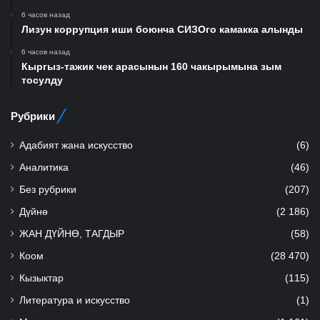
6 часов назад
Лизун коррупция иши боюнча СИЗОго камакка алынды
6 часов назад
Кыргыз-тажик чек арасынын 160 чакырымына зым
тосулду
Рубрики
Адабият жана искусство
(6)
Аналитика
(46)
Без рубрики
(207)
Дүйнө
(2 186)
ЖАН ДҮЙНӨ, ТАГДЫР
(58)
Коом
(28 470)
Кызыктар
(115)
Литература и искусство
(1)