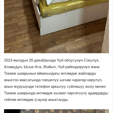
2023-жылдын 26-декабрында Чүй облусунун Сокулук,
Аламүдүн, Ысык-Ата, Жайыл, Чүй райондорунун жана
Токмок шаарынын аймагындагы интимдик жайларды
аныктоо максатында тиешелүү ыкчам чаралар көрүлүп,
анын жүрүшүндө телефон аркылуу сүйлөшүү жолу менен
Токмок шаарында интимдик кызмат көрсөтүүчү адамдарды
тейлөө интимдик (сауна) аныкталды.