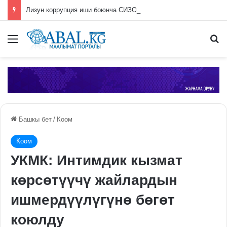
Лизун коррупция иши боюнча СИЗОго камакка алынды
Меню
П
Башкы бет
/
Коом
Коом
УКМК: Интимдик кызмат
көрсөтүүчү жайлардын
ишмердүүлүгүнө бөгөт
коюлду