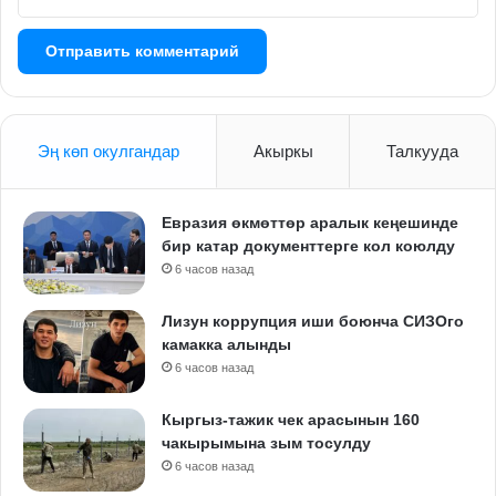
Эң көп окулгандар
Акыркы
Талкууда
Евразия өкмөттөр аралык кеңешинде
бир катар документтерге кол коюлду
6 часов назад
Лизун коррупция иши боюнча СИЗОго
камакка алынды
6 часов назад
Кыргыз-тажик чек арасынын 160
чакырымына зым тосулду
6 часов назад