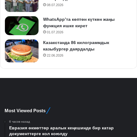
08.07.2026
WhatsApp’та көптөн күткөн жаңы
функция ишке кирет
01.07.2026
Казакстанда 86 килограммдык
казыбургер даярдалды
22.06.2026
Most Viewed Posts
6 часов назад
Евразия өкмөттөр аралык кеңешинде бир катар
документтерге кол коюлду