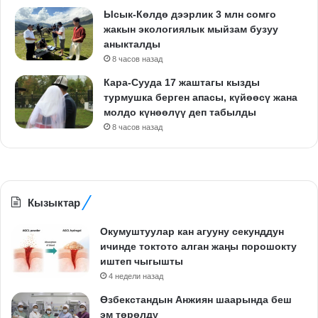
Ысык-Көлдө дээрлик 3 млн сомго
жакын экологиялык мыйзам бузуу
аныкталды
8 часов назад
Кара-Сууда 17 жаштагы кызды
турмушка берген апасы, күйөөсү жана
молдо күнөөлүү деп табылды
8 часов назад
Кызыктар
Окумуштуулар кан агууну секунддун
ичинде токтото алган жаңы порошокту
иштеп чыгышты
4 недели назад
Өзбекстандын Анжиян шаарында беш
эм төрөлдү