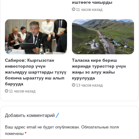
иштөөгө чакырды
11 часов назад
Сабиров: Кыргызстан
Таласка кире бериш
инвесторлор үчүн
жеринде туристтер үчүн
жагымдуу шарттарды түзүү
жаңы эс алуу жайы
боюнча ырааттуу иш алып
курулууда
барууда
13 часов назад
11 часов назад
Добавить комментарий
Ваш адрес email не будет опубликован.
Обязательные поля
помечены
*