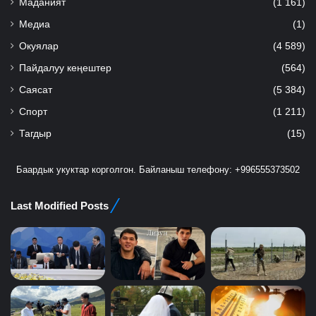
Маданият
(1 161)
Медиа
(1)
Окуялар
(4 589)
Пайдалуу кеңештер
(564)
Саясат
(5 384)
Спорт
(1 211)
Тагдыр
(15)
Баардык укуктар корголгон. Байланыш телефону: +996555373502
Last Modified Posts