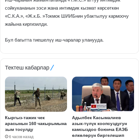
сойкукананын ээси жана интимдик кызмат көрсөткөн
«С.К.А.», «Ж.к.Б. »Токмок ШИИБнин убактылуу кармоочу
жайына киргизилди.
Бул багытта тиешелүү иш-чаралар уланууда.
Тектеш кабарлар
Кыргыз-тажик чек
Адылбек Касымалиев
арасынын 160 чакырымына
азык-түлүк коопсуздугун
зым тосулду
камсыздоо боюнча ЕАЭБ
өлкөлөрүн биргелешип
6 часов назад