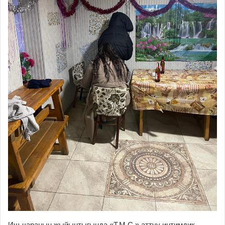
Иш-чаранын жыйынтыгында «Т.М.С.» аттуу интимдик