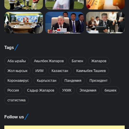
Tags
Аба ырайы
Акылбек Жапаров
Баткен
Жапаров
Жол кырсык
ИИМ
Казакстан
Камчыбек Ташиев
Коронавирус
Кыргызстан
Пандемия
Президент
Россия
Садыр Жапаров
УКМК
Эпидемия
бишкек
статистика
Follow us