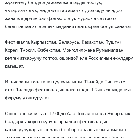
жүзүндөгү балдарды жана жаштарды достук,
чыгармачылык, маданияттар аралык диалогду чыңдоо
жана элдердин бай фольклордук мурасын сактоого
багытталган эл аралык маданий платформа болуп саналат.
Фестивалга Кыргызстан, Беларусь, Казакстан, Түштүк
Корея, Түркия, Өзбекстан, Монголия жана Румыниядан
келген аткаруучу топтор, ошондой эле Россиянын өкүлдөрү
катышат.
Иш-чаранын салтанаттуу ачылышы 31-майда Бишкекте
өтөт. 1-июнда фестивалдын алкагында III Бишкек маданият
форуму уюштурулат.
Ошол эле күнү саат 17:00дө Ала-Тоо аянтында Эл аралык
балдарды коргоо күнүнө арналган фестивалдын
катышуучуларынын жана борбор калаанын чыгармачыл
топторунун катышуусундагы майрамдык концерт болот.