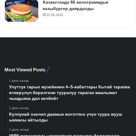
Казакстанда 86 килограммдык
казыбургер даярдалды
22.06.2026
Most Viewed Posts
1 день назад
Улуттук тарых музейинин 4–5-кабаттары Кытай тарапка
өткөрүлүп берилгени тууралуу тараган маалымат
чындыкка дал келбейт
1 день назад
Кулпунай эзилип даамын жоготпоо үчүн туура жууш
ыкмасы айтылды
1 день назад
ИИМ жарандарды коррупция тууралуу билдирүүгө