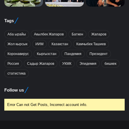
Tags
Аба ырайы
Акылбек Жапаров
Баткен
Жапаров
Жол кырсык
ИИМ
Казакстан
Камчыбек Ташиев
Коронавирус
Кыргызстан
Пандемия
Президент
Россия
Садыр Жапаров
УКМК
Эпидемия
бишкек
статистика
Follow us
Error Can not Get Posts, Incorrect account info.