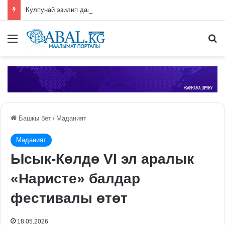
Кулпунай эзилип даамын жоготпоо үчүн туура жууш ыкмасы айтылды
Меню
П
Башкы бет
/
Маданият
Маданият
Ысык-Көлдө VI эл аралык
«Наристе» балдар
фестивалы өтөт
18.05.2026