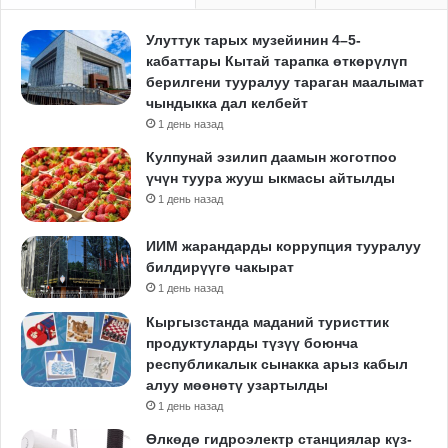
Улуттук тарых музейинин 4–5-
кабаттары Кытай тарапка өткөрүлүп
берилгени тууралуу тараган маалымат
чындыкка дал келбейт
1 день назад
Кулпунай эзилип даамын жоготпоо
үчүн туура жууш ыкмасы айтылды
1 день назад
ИИМ жарандарды коррупция тууралуу
билдирүүгө чакырат
1 день назад
Кыргызстанда маданий туристтик
продуктуларды түзүү боюнча
республикалык сынакка арыз кабыл
алуу мөөнөтү узартылды
1 день назад
Өлкөдө гидроэлектр станциялар күз-