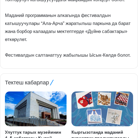
Маданий программанын алкагында фестивалдын
катышуучулары “Ала-Арча” жаратылыш паркына да барат
жана борбор калаадагы мектептерде «Дүйнө сабактары»
өткөрүлөт.
Фестивалдын салтанаттуу жабылышы Ысык-Көлдө болот.
Тектеш кабарлар
Улуттук тарых музейинин
Кыргызстанда маданий
4–5-кабаттары Кытай
туристтик продуктуларды