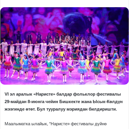
VI эл аралык «Наристе» балдар фольклор фестивалы
29-майдан 8-июнга чейин Бишкекте жана Ысык-Көлдүн
жээгинде өтөт. Бул тууралуу мэриядан билдиришти.
Маалыматка ылайык, “Наристе» фестивалы дүйнө