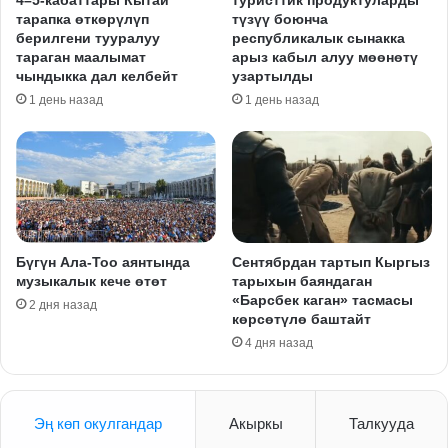
тарапка өткөрүлүп
түзүү боюнча
берилгени тууралуу
республикалык сынакка
тараган маалымат
арыз кабыл алуу мөөнөтү
чындыкка дал келбейт
узартылды
1 день назад
1 день назад
Бүгүн Ала-Тоо аянтында
Сентябрдан тартып Кыргыз
музыкалык кече өтөт
тарыхын баяндаган
«Барсбек каган» тасмасы
2 дня назад
көрсөтүлө баштайт
4 дня назад
Эң көп окулгандар
Акыркы
Талкууда