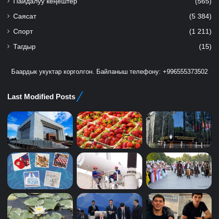
Пайдалуу кеңештер
(565)
Саясат
(5 384)
Спорт
(1 211)
Тагдыр
(15)
Баардык укуктар корголгон. Байланыш телефону: +996555373502
Last Modified Posts