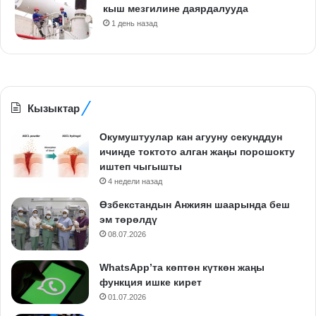
кыш мезгилине даярдалууда
1 день назад
Кызыктар
Окумуштуулар кан агууну секунддун
ичинде токтото алган жаңы порошокту
иштеп чыгышты
4 недели назад
Өзбекстандын Анжиян шаарында беш
эм төрөлдү
08.07.2026
WhatsApp’та көптөн күткөн жаңы
функция ишке кирет
01.07.2026