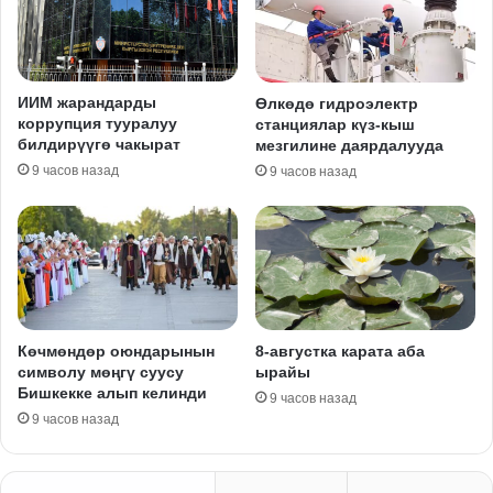
ИИМ жарандарды
Өлкөдө гидроэлектр
коррупция тууралуу
станциялар күз-кыш
билдирүүгө чакырат
мезгилине даярдалууда
9 часов назад
9 часов назад
Көчмөндөр оюндарынын
8-августка карата аба
символу мөңгү суусу
ырайы
Бишкекке алып келинди
9 часов назад
9 часов назад