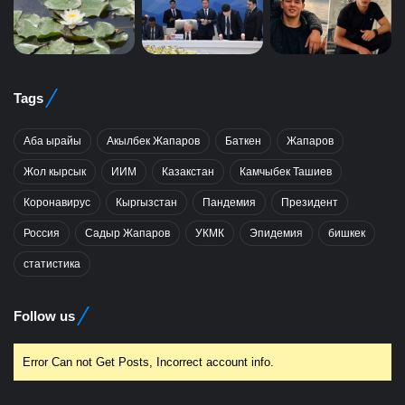
Tags
Аба ырайы
Акылбек Жапаров
Баткен
Жапаров
Жол кырсык
ИИМ
Казакстан
Камчыбек Ташиев
Коронавирус
Кыргызстан
Пандемия
Президент
Россия
Садыр Жапаров
УКМК
Эпидемия
бишкек
статистика
Follow us
Error Can not Get Posts, Incorrect account info.