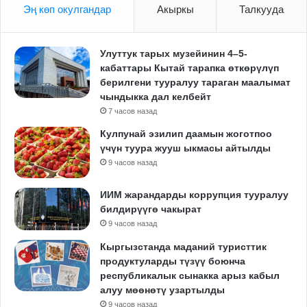
Эң көп окулгандар
Акыркы
Талкууда
Улуттук тарых музейинин 4–5-
кабаттары Кытай тарапка өткөрүлүп
берилгени тууралуу тараган маалымат
чындыкка дал келбейт
7 часов назад
Кулпунай эзилип даамын жоготпоо
үчүн туура жууш ыкмасы айтылды
9 часов назад
ИИМ жарандарды коррупция тууралуу
билдирүүгө чакырат
9 часов назад
Кыргызстанда маданий туристтик
продуктуларды түзүү боюнча
республикалык сынакка арыз кабыл
алуу мөөнөтү узартылды
9 часов назад