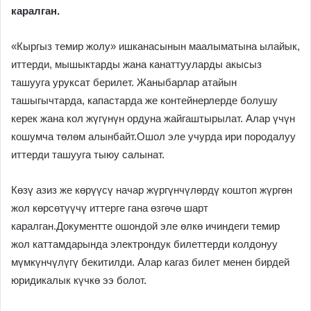
каралган.
«Кыргыз темир жолу» ишканасынын маалыматына ылайык,
иттерди, мышыктарды жана канаттууларды акысыз
ташууга уруксат берилет. Жаныбарлар атайын
ташыгычтарда, капастарда же контейнерлерде болушу
керек жана кол жүгүнүн ордуна жайгаштырылат. Алар үчүн
кошумча төлөм алынбайт.Ошол эле учурда ири породалуу
иттерди ташууга тыюу салынат.
Көзү азиз же көрүүсү начар жүргүнчүлөрдү коштоп жүргөн
жол көрсөтүүчү иттерге гана өзгөчө шарт
каралган.Документте ошондой эле өлкө ичиндеги темир
жол каттамдарында электрондук билеттерди колдонуу
мүмкүнчүлүгү бекитилди. Алар кагаз билет менен бирдей
юридикалык күчкө ээ болот.