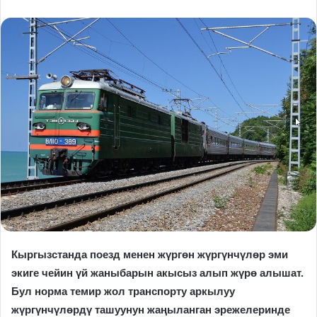
Кыргызстанда поезд менен жүргөн жүргүнчүлөр эми
экиге чейин үй жаныбарын акысыз алып жүрө алышат.
Бул норма темир жол транспорту аркылуу
жүргүнчүлөрдү ташуунун жаңыланган эрежелеринде