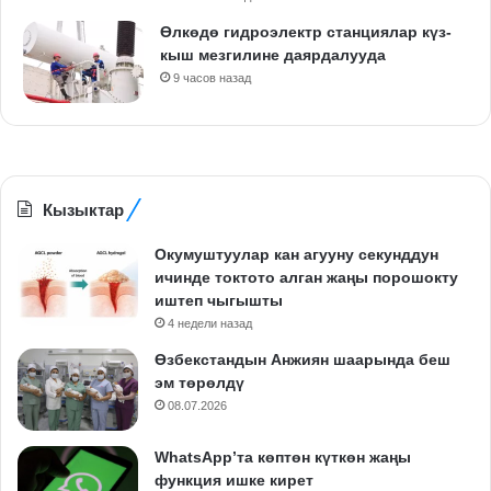
Өлкөдө гидроэлектр станциялар күз-
кыш мезгилине даярдалууда
9 часов назад
Кызыктар
Окумуштуулар кан агууну секунддун
ичинде токтото алган жаңы порошокту
иштеп чыгышты
4 недели назад
Өзбекстандын Анжиян шаарында беш
эм төрөлдү
08.07.2026
WhatsApp’та көптөн күткөн жаңы
функция ишке кирет