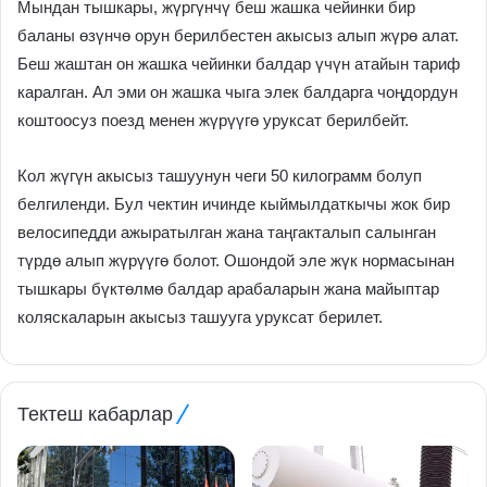
Мындан тышкары, жүргүнчү беш жашка чейинки бир
баланы өзүнчө орун берилбестен акысыз алып жүрө алат.
Беш жаштан он жашка чейинки балдар үчүн атайын тариф
каралган. Ал эми он жашка чыга элек балдарга чоңдордун
коштоосуз поезд менен жүрүүгө уруксат берилбейт.
Кол жүгүн акысыз ташуунун чеги 50 килограмм болуп
белгиленди. Бул чектин ичинде кыймылдаткычы жок бир
велосипедди ажыратылган жана таңгакталып салынган
түрдө алып жүрүүгө болот. Ошондой эле жүк нормасынан
тышкары бүктөлмө балдар арабаларын жана майыптар
коляскаларын акысыз ташууга уруксат берилет.
Тектеш кабарлар