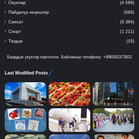
Окуялар
(4 589)
Пайдалуу кеңештер
(565)
Саясат
(5 384)
Спорт
(1 211)
Тагдыр
(15)
Баардык укуктар корголгон. Байланыш телефону: +996555373502
Last Modified Posts