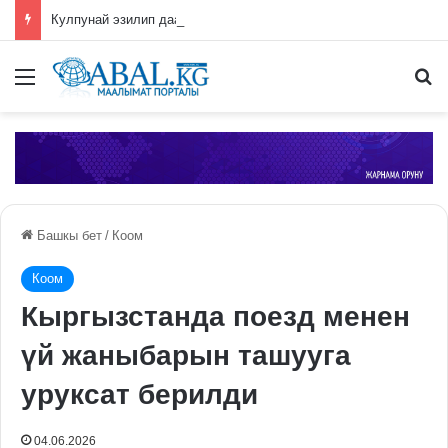
Кулпунай эзилип даамын жоготпоо үчүн туура жууш ыкмасы айтылды
Меню
П
Башкы бет
/
Коом
Коом
Кыргызстанда поезд менен
үй жаныбарын ташууга
уруксат берилди
04.06.2026