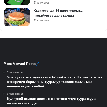
01.07.2026
Казакстанда 86 килограммдык
казыбургер даярдалды
22.06.2026
Most Viewed Posts
7 часов назад
Улуттук тарых музейинин 4–5-кабаттары Кытай тарапка
өткөрүлүп берилгени тууралуу тараган маалымат
чындыкка дал келбейт
9 часов назад
Кулпунай эзилип даамын жоготпоо үчүн туура жууш
ыкмасы айтылды