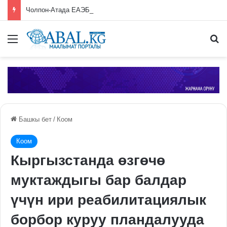
Чолпон-Атада ЕАЭБге мүчө өлкөлөрдүн өкмөт башчыларынын жыйыны башталды
Меню
П
Башкы бет
/
Коом
Коом
Кыргызстанда өзгөчө
муктаждыгы бар балдар
үчүн ири реабилитациялык
борбор куруу пландалууда