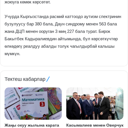
жоюуга көмөк көрсөтөт.
Учурда Кыргызстанда расмий каттоодо аутизм спектринин
бузулуусу бар 380 бала, Даун синдрому менен 563 бала
жана ДЦП менен ооруган 3 миң 227 бала турат. Бирок
Бакытбек Кадыралиевдин айтымында, бул көрсөткүчтөр
өлкөдөгү реалдуу абалды толук чагылдырбай калышы
мүмкүн.
Тектеш кабарлар
Жаңы окуу жылына карата
Касымалиев менен Оверчук