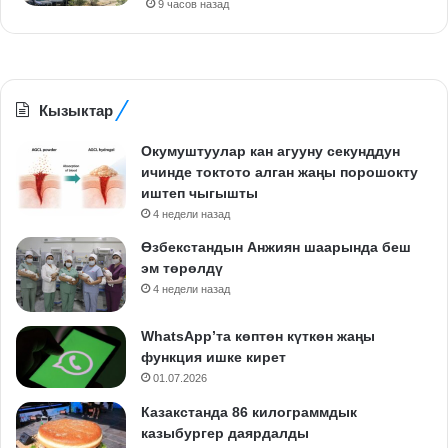
9 часов назад
Кызыктар
Окумуштуулар кан агууну секунддун
ичинде токтото алган жаңы порошокту
иштеп чыгышты
4 недели назад
Өзбекстандын Анжиян шаарында беш
эм төрөлдү
4 недели назад
WhatsApp’та көптөн күткөн жаңы
функция ишке кирет
01.07.2026
Казакстанда 86 килограммдык
казыбургер даярдалды