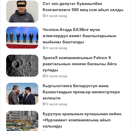
Сот экс-депутат Куванычбек
Конгантиевге 500 миң сом айып салды
8 часов назад
Чолпон-Атада ЕАЭБге мүчө
өлкөлөрдүн өкмөт башчыларынын
жыйыны башталды
8 часов назад
SpaceX компаниясынын Falcon 9
ракетасынын экинчи баскычы Айга
кулады
8 часов назад
Кыргызстанга Беларустун жана
Казакстандын премьер-министрлери
келишти
9 часов назад
Курулуш кранынын кулашынан кийин
«Нурзаман» компаниясына айып
салынды