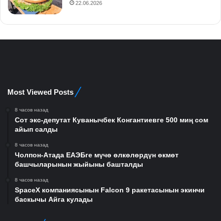
22.06.2026
Most Viewed Posts
8 часов назад
Сот экс-депутат Куванычбек Конгантиевге 500 миң сом
айып салды
8 часов назад
Чолпон-Атада ЕАЭБге мүчө өлкөлөрдүн өкмөт
башчыларынын жыйыны башталды
8 часов назад
SpaceX компаниясынын Falcon 9 ракетасынын экинчи
баскычы Айга кулады