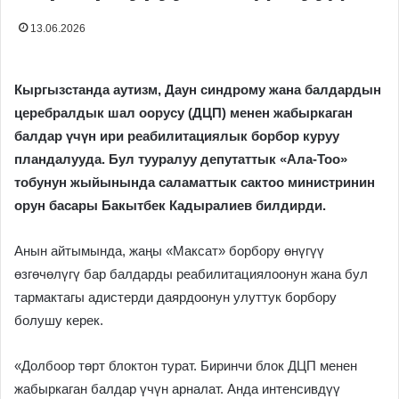
13.06.2026
Кыргызстанда аутизм, Даун синдрому жана балдардын
церебралдык шал оорусу (ДЦП) менен жабыркаган
балдар үчүн ири реабилитациялык борбор куруу
пландалууда. Бул тууралуу депутаттык «Ала-Тоо»
тобунун жыйынында саламаттык сактоо министринин
орун басары Бакытбек Кадыралиев билдирди.
Анын айтымында, жаңы «Максат» борбору өнүгүү
өзгөчөлүгү бар балдарды реабилитациялоонун жана бул
тармактагы адистерди даярдоонун улуттук борбору
болушу керек.
«Долбоор төрт блоктон турат. Биринчи блок ДЦП менен
жабыркаган балдар үчүн арналат. Анда интенсивдүү