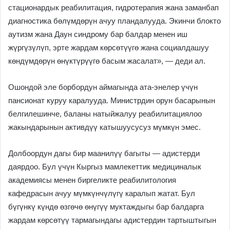
стационардык реабилитация, гидротерапия жана заманбап
диагностика бөлүмдөрүн ачуу пландалууда. Экинчи блокто
аутизм жана Даун синдрому бар балдар менен иш
жүргүзүлүп, эрте жардам көрсөтүүгө жана социалдашуу
көндүмдөрүн өнүктүрүүгө басым жасалат», — деди ал.
Ошондой эле борбордун аймагында ата-энелер үчүн
пансионат куруу каралууда. Министрдин орун басарынын
белгилешинче, баланы натыйжалуу реабилитациялоо
жакындарынын активдүү катышуусусуз мүмкүн эмес.
Долбоордун дагы бир маанилүү багыты — адистерди
даярдоо. Бул үчүн Кыргыз мамлекеттик медициналык
академиясы менен биргеликте реабилитология
кафедрасын ачуу мүмкүнчүлүгү каралып жатат. Бул
бүгүнкү күндө өзгөчө өнүгүү муктаждыгы бар балдарга
жардам көрсөтүү тармагындагы адистердин тартыштыгын