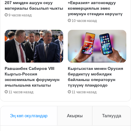
207 миңден ашуун окуу
«Евразия» автономдуу
материалы басылып чыкты
коммерциялык эмес
уюмунун стендин көрүштү
9 часов назад
10 часов назад
Равшанбек Сабиров VIII
Кыргызстан менен Орусия
Кыргыз-Россия
бирдиктүү мобилдик
экономикалык форумунун
байланыш операторун
ачылышына катышты
түзүүнү пландоодо
11 часов назад
11 часов назад
Эң көп окулгандар
Акыркы
Талкууда