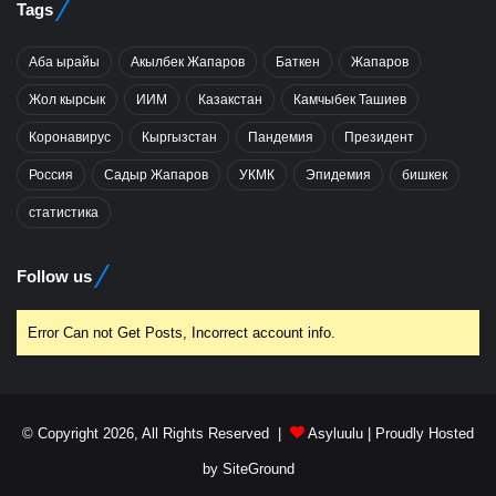
Tags
Аба ырайы
Акылбек Жапаров
Баткен
Жапаров
Жол кырсык
ИИМ
Казакстан
Камчыбек Ташиев
Коронавирус
Кыргызстан
Пандемия
Президент
Россия
Садыр Жапаров
УКМК
Эпидемия
бишкек
статистика
Follow us
Error Can not Get Posts, Incorrect account info.
© Copyright 2026, All Rights Reserved |
Asyluulu
| Proudly Hosted
by
SiteGround