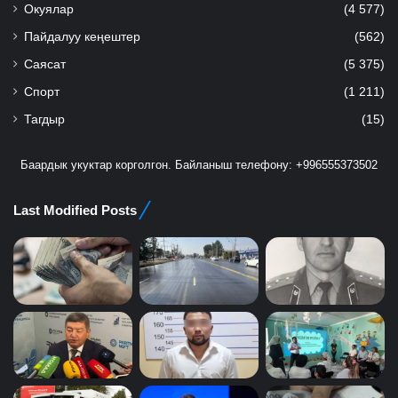
Окуялар
(4 577)
Пайдалуу кеңештер
(562)
Саясат
(5 375)
Спорт
(1 211)
Тагдыр
(15)
Баардык укуктар корголгон. Байланыш телефону: +996555373502
Last Modified Posts