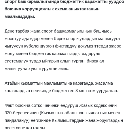
спорт башкармалыгында бюджеттик каражатты уурдоо
боюнча коррупциялык схема аныкталганын
маалымдады.
Дене тарбия жана спорт башкармалыгынын башчысы
жооптуу адамдар менен бирге спортчулардын машыгууга
чыгуусун күбөлөндүргөн фиктивдүү документтерди жасоо
жолу менен бюджеттик каражаттарды өздөрүнө
системалуу түрдө ыйгарып алып турган, бирок ал
машыгуулар уюштурулган эмес.
Атайын кызматтын маалыматына караганда, жасалма
кагаздардын негизинде бюджеттен 3 млн сом уурдалган.
Факт боюнча сотко чейинки өндүрүш Жазык кодексинин
320-беренесинин (Кызматтык абалынан кыянаттык менен
пайдалануу) негизинде Кылмыштардын жана жоруктардын
реестрине катталды.