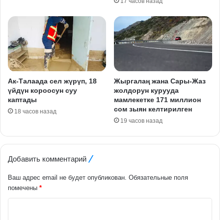
17 часов назад
Ак-Талаада сел жүрүп, 18
Жыргалаң жана Сары-Жаз
үйдүн короосун суу
жолдорун курууда
каптады
мамлекетке 171 миллион
сом зыян келтирилген
18 часов назад
19 часов назад
Добавить комментарий
Ваш адрес email не будет опубликован.
Обязательные поля
помечены
*
К
о