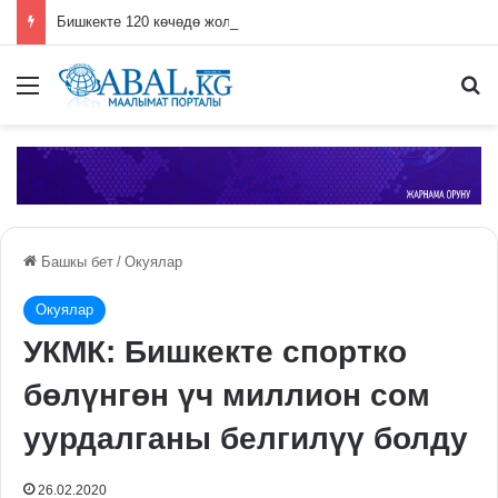
Бишкекте 120 көчөдө жол оңдоо иштери жүрүп жатат
Меню
П
Башкы бет
/
Окуялар
Окуялар
УКМК: Бишкекте спортко
бөлүнгөн үч миллион сом
уурдалганы белгилүү болду
26.02.2020