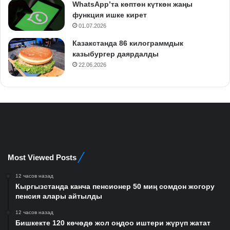
WhatsApp’та көптөн күткөн жаңы
функция ишке кирет
01.07.2026
Казакстанда 86 килограммдык
казыбургер даярдалды
22.06.2026
Most Viewed Posts
12 часов назад
Кыргызстанда канча пенсионер 50 миң сомдон жогору
пенсия алары айтылды
12 часов назад
Бишкекте 120 көчөдө жол оңдоо иштери жүрүп жатат