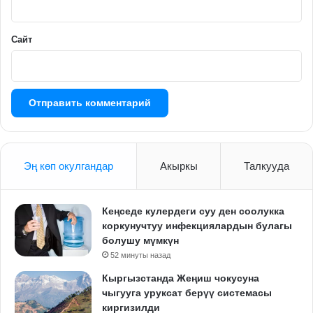
*
Сайт
Эң көп окулгандар
Акыркы
Талкууда
Кеңседе кулердеги суу ден соолукка
коркунучтуу инфекциялардын булагы
болушу мүмкүн
52 минуты назад
Кыргызстанда Жеңиш чокусуна
чыгууга уруксат берүү системасы
киргизилди