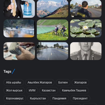
Tags
Аба ырайы
Акылбек Жапаров
Баткен
Жапаров
Жол кырсык
ИИМ
Казакстан
Камчыбек Ташиев
Коронавирус
Кыргызстан
Пандемия
Президент