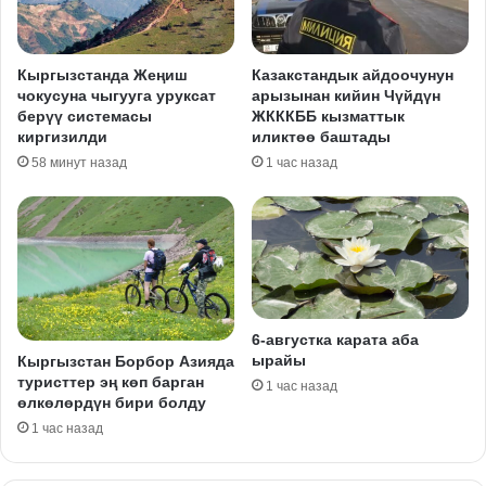
Кыргызстанда Жеңиш
Казакстандык айдоочунун
чокусуна чыгууга уруксат
арызынан кийин Чүйдүн
берүү системасы
ЖКККББ кызматтык
киргизилди
иликтөө баштады
58 минут назад
1 час назад
6-августка карата аба
ырайы
Кыргызстан Борбор Азияда
туристтер эң көп барган
1 час назад
өлкөлөрдүн бири болду
1 час назад