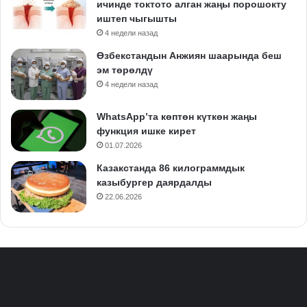
ичинде токтото алган жаңы порошокту
иштеп чыгышты
4 недели назад
Өзбекстандын Анжиян шаарында беш
эм төрөлдү
4 недели назад
WhatsApp’та көптөн күткөн жаңы
функция ишке кирет
01.07.2026
Казакстанда 86 килограммдык
казыбургер даярдалды
22.06.2026