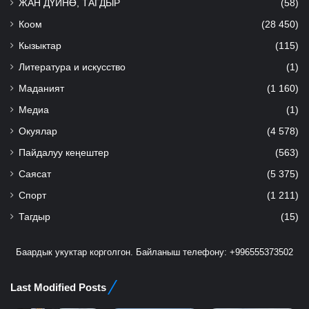
ЖАН ДҮЙНӨ, ТАГДЫР
(58)
Коом
(28 450)
Кызыктар
(115)
Литература и искусство
(1)
Маданият
(1 160)
Медиа
(1)
Окуялар
(4 578)
Пайдалуу кеңештер
(563)
Саясат
(5 375)
Спорт
(1 211)
Тагдыр
(15)
Баардык укуктар корголгон. Байланыш телефону: +996555373502
Last Modified Posts