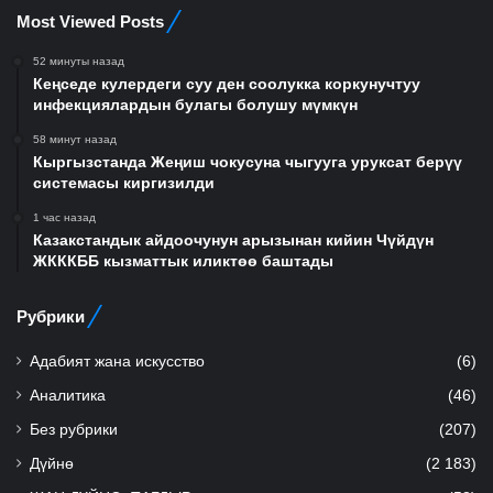
Most Viewed Posts
52 минуты назад
Кеңседе кулердеги суу ден соолукка коркунучтуу
инфекциялардын булагы болушу мүмкүн
58 минут назад
Кыргызстанда Жеңиш чокусуна чыгууга уруксат берүү
системасы киргизилди
1 час назад
Казакстандык айдоочунун арызынан кийин Чүйдүн
ЖКККББ кызматтык иликтөө баштады
Рубрики
Адабият жана искусство
(6)
Аналитика
(46)
Без рубрики
(207)
Дүйнө
(2 183)