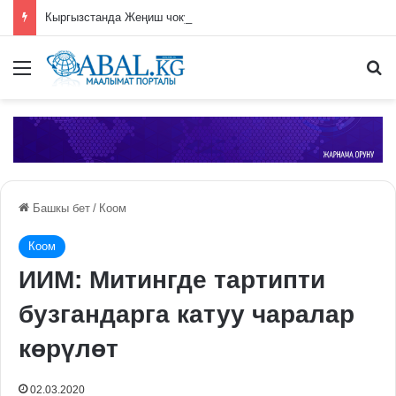
Кыргызстанда Жеңиш чокусуна чыгууга уруксат берүү системасы киргизилди
Меню
П
Башкы бет
/
Коом
Коом
ИИМ: Митингде тартипти
бузгандарга катуу чаралар
көрүлөт
02.03.2020