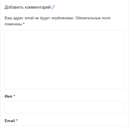
Добавить комментарий
Ваш адрес email не будет опубликован.
Обязательные поля
помечены
*
К
о
м
м
е
н
т
а
Имя
*
р
и
й
Email
*