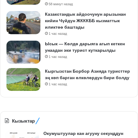
58 минут назад
Казакстандык айдоочунун арызынан
кийин Чүйдүн ЖКККББ кызматтык
иликтөө баштады
1 час назад
Ысык — Көлдө дарыяга агып кеткен
унаадан эки турист куткарылды
1 час назад
Кыргызстан Борбор Азияда туристтер
эң көп барган өлкөлөрдүн бири болду
1 час назад
Кызыктар
Окумуштуулар кан агууну секунддун