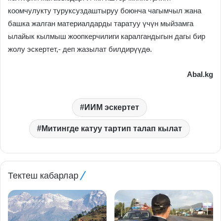
коомчулукту туруксуздаштыруу боюнча чагымчыл жана
башка жалган материалдарды таратуу үчүн мыйзамга
ылайык кылмыш жоопкерчилиги каралгандыгын дагы бир
жолу эскертет,- деп жазылат билдирүүдө.
Abal.kg
ИИМ эскертет
Митингде катуу тартип талап кылат
Тектеш кабарлар