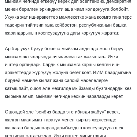
мыйзам чегинде өткөрүү керек деп эсептейбиз, демократия
менен берилген эркиндикти аша чаап колдонууга болбойт.
Укукка жат иш-аракеттер мамлекетке жана коомго гана терс
таасирин тийгизип гана койбостон, республиканын башка
жарандарынын коопсуздугуна дагы коркунуч жаратат.
Ар бир укук бузуу боюнча мыйзам алдында жооп берүү
мыйзам актыларында ачык жана так жазылган.. Ички
иштер органдары бардык мыйзамга каршы келген иш-
аракеттерди жүргүзүү жолуна бөгөт коёт. ИИМ баардыгына
бирдей мамиле кылат жана саясий маселелерге
катышпайт, ошол эле мезгилде мыйзамды бузгандарды көз
кырына алып, мыйзам чегинде кескин чараларды көрөт.
Ошондой эле “эсибиз барда этегибизди жабуу” керек,
жалган маалымат таратуу менен кыргыз жергесинде
жашаган бардык жарандарыбыздын коопсуздугуна шек
келтирип жатасыздар. Ички иштер министрлиги