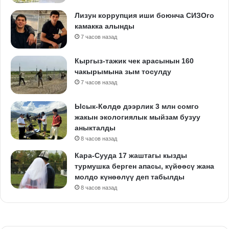
Лизун коррупция иши боюнча СИЗОго
камакка алынды
7 часов назад
Кыргыз-тажик чек арасынын 160
чакырымына зым тосулду
7 часов назад
Ысык-Көлдө дээрлик 3 млн сомго
жакын экологиялык мыйзам бузуу
аныкталды
8 часов назад
Кара-Сууда 17 жаштагы кызды
турмушка берген апасы, күйөөсү жана
молдо күнөөлүү деп табылды
8 часов назад