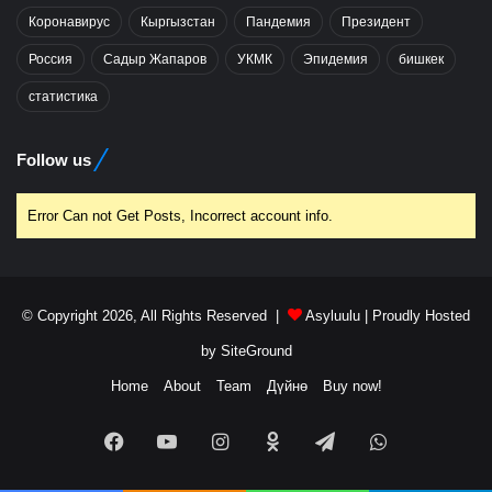
Коронавирус
Кыргызстан
Пандемия
Президент
Россия
Садыр Жапаров
УКМК
Эпидемия
бишкек
статистика
Follow us
Error Can not Get Posts, Incorrect account info.
© Copyright 2026, All Rights Reserved |
Asyluulu
| Proudly Hosted
by
SiteGround
Home
About
Team
Дүйнө
Buy now!
Facebook
YouTube
Instagram
Odnoklassniki
Telegram
WhatsApp