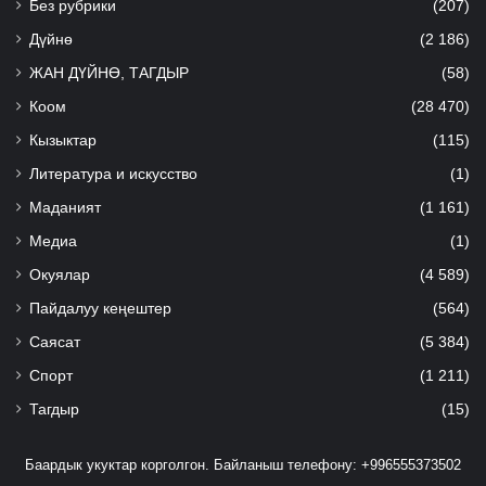
Без рубрики
(207)
Дүйнө
(2 186)
ЖАН ДҮЙНӨ, ТАГДЫР
(58)
Коом
(28 470)
Кызыктар
(115)
Литература и искусство
(1)
Маданият
(1 161)
Медиа
(1)
Окуялар
(4 589)
Пайдалуу кеңештер
(564)
Саясат
(5 384)
Спорт
(1 211)
Тагдыр
(15)
Баардык укуктар корголгон. Байланыш телефону: +996555373502