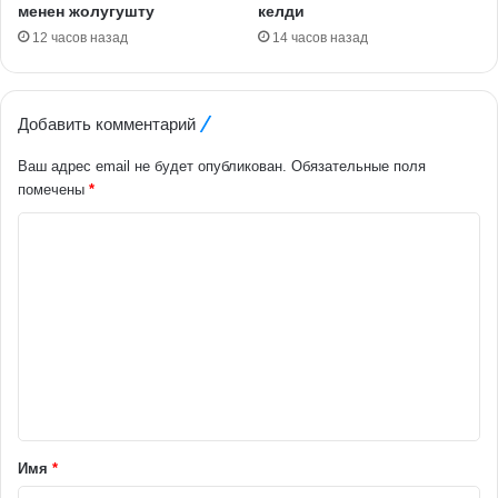
менен жолугушту
келди
12 часов назад
14 часов назад
Добавить комментарий
Ваш адрес email не будет опубликован.
Обязательные поля
помечены
*
К
о
м
м
е
н
т
а
Имя
*
р