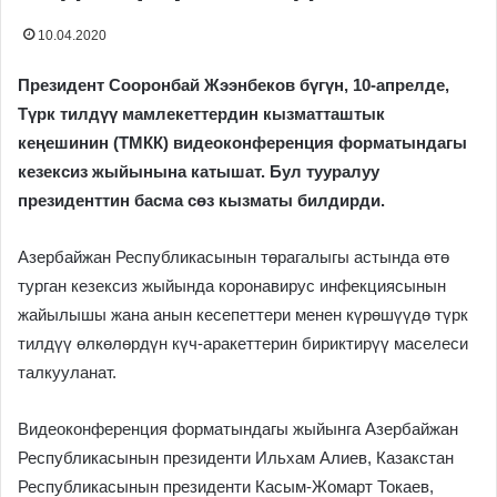
10.04.2020
Президент Сооронбай Жээнбеков бүгүн, 10-апрелде,
Түрк тилдүү мамлекеттердин кызматташтык
кеңешинин (ТМКК) видеоконференция форматындагы
кезексиз жыйынына катышат. Бул тууралуу
президенттин басма сөз кызматы билдирди.
Азербайжан Республикасынын төрагалыгы астында өтө
турган кезексиз жыйында коронавирус инфекциясынын
жайылышы жана анын кесепеттери менен күрөшүүдө түрк
тилдүү өлкөлөрдүн күч-аракеттерин бириктирүү маселеси
талкууланат.
Видеоконференция форматындагы жыйынга Азербайжан
Республикасынын президенти Ильхам Алиев, Казакстан
Республикасынын президенти Касым-Жомарт Токаев,