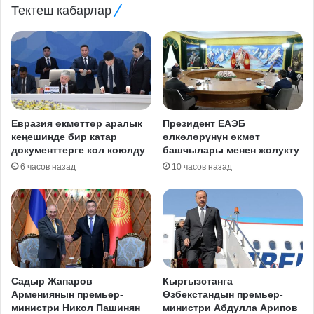
Тектеш кабарлар
Евразия өкмөттөр аралык
Президент ЕАЭБ
кеңешинде бир катар
өлкөлөрүнүн өкмөт
документтерге кол коюлду
башчылары менен жолукту
6 часов назад
10 часов назад
Садыр Жапаров
Кыргызстанга
Армениянын премьер-
Өзбекстандын премьер-
министри Никол Пашинян
министри Абдулла Арипов