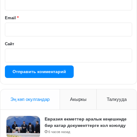
и
й
Email
*
*
Сайт
Эң көп окулгандар
Акыркы
Талкууда
Евразия өкмөттөр аралык кеңешинде
бир катар документтерге кол коюлду
6 часов назад