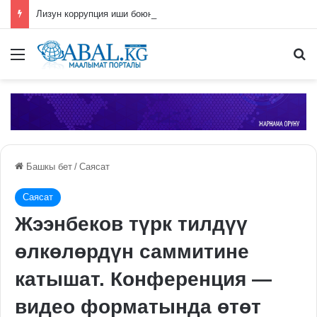
Лизун коррупция иши боюнча СИЗОго камакка алынды
Меню
П
Башкы бет
/
Саясат
Саясат
Жээнбеков түрк тилдүү
өлкөлөрдүн саммитине
катышат. Конференция —
видео форматында өтөт