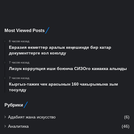
Most Viewed Posts
6 часов назад
Евразия өкмөттөр аралык кеңешинде бир катар
документтерге кол коюлду
7 часов назад
Лизун коррупция иши боюнча СИЗОго камакка алынды
7 часов назад
Кыргыз-тажик чек арасынын 160 чакырымына зым
тосулду
Рубрики
Адабият жана искусство
(6)
Аналитика
(46)