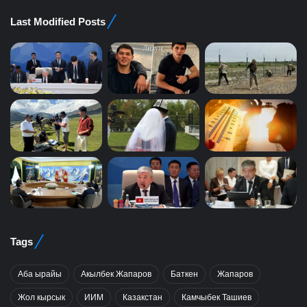
Last Modified Posts
Tags
Аба ырайы
Акылбек Жапаров
Баткен
Жапаров
Жол кырсык
ИИМ
Казакстан
Камчыбек Ташиев