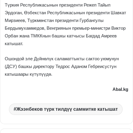
Түркия Республикасынын президенти Режеп Тайып
Эрдоган, Өзбекстан Республикасынын президенти Шавкат
Мирзиеев, Түркмөнстан президенти Гурбангулы
Бердымухаммедов, Венгриянын премьер-министри Виктор
Орбан жана ТМККнын башкы катчысы Багдад Амреев
катышат.
Ошондой эле Дүйнөлүк саламаттыкты сактоо уюмунун
(ДСУ) башкы директору Тедрос Аданом Гебреисустун
катышаары күтүлүүдө.
Abal.kg
Жээнбеков түрк тилдүү саммитке катышат