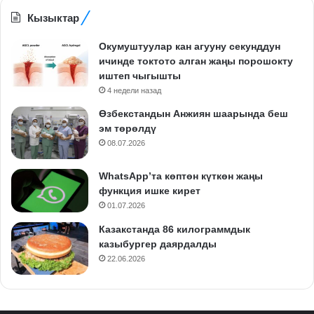
Кызыктар
Окумуштуулар кан агууну секунддун
ичинде токтото алган жаңы порошокту
иштеп чыгышты
4 недели назад
Өзбекстандын Анжиян шаарында беш
эм төрөлдү
08.07.2026
WhatsApp’та көптөн күткөн жаңы
функция ишке кирет
01.07.2026
Казакстанда 86 килограммдык
казыбургер даярдалды
22.06.2026