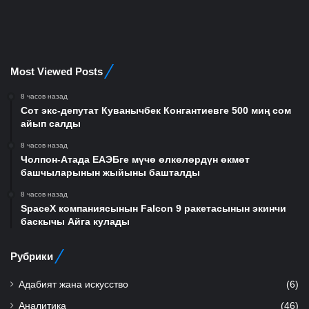
Most Viewed Posts
8 часов назад
Сот экс-депутат Куванычбек Конгантиевге 500 миң сом
айып салды
8 часов назад
Чолпон-Атада ЕАЭБге мүчө өлкөлөрдүн өкмөт
башчыларынын жыйыны башталды
8 часов назад
SpaceX компаниясынын Falcon 9 ракетасынын экинчи
баскычы Айга кулады
Рубрики
Адабият жана искусство
(6)
Аналитика
(46)