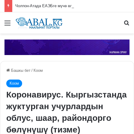
Чолпон-Атада ЕАЭБге мүчө өлкөлөрдүн өкмөт башчыларынын жыйыны башталды
Меню
П
Башкы бет
/
Коом
Коом
Коронавирус. Кыргызстанда
жуктурган учурлардын
облус, шаар, райондорго
бөлүнүшү (тизме)