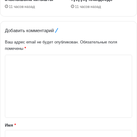
11 часов назад
11 часов назад
Добавить комментарий
Ваш адрес email не будет опубликован.
Обязательные поля
помечены
*
К
о
м
м
е
н
т
а
Имя
*
р