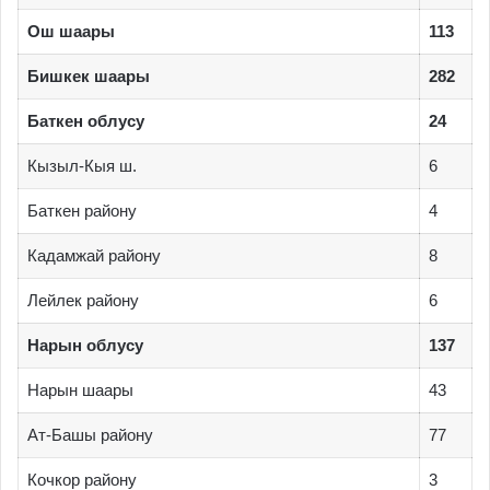
Ош шаары
113
Бишкек шаары
282
Баткен облусу
24
Кызыл-Кыя ш.
6
Баткен району
4
Кадамжай району
8
Лейлек району
6
Нарын облусу
137
Нарын шаары
43
Ат-Башы району
77
Кочкор району
3