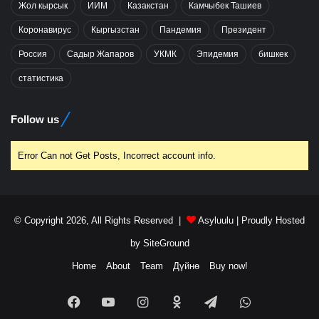
Жол кырсык
ИИМ
Казакстан
Камчыбек Ташиев
Коронавирус
Кыргызстан
Пандемия
Президент
Россия
Садыр Жапаров
УКМК
Эпидемия
бишкек
статистика
Follow us
Error Can not Get Posts, Incorrect account info.
© Copyright 2026, All Rights Reserved |
Asyluulu
| Proudly Hosted
by
SiteGround
Home
About
Team
Дүйнө
Buy now!
Facebook
YouTube
Instagram
Odnoklassniki
Telegram
WhatsApp