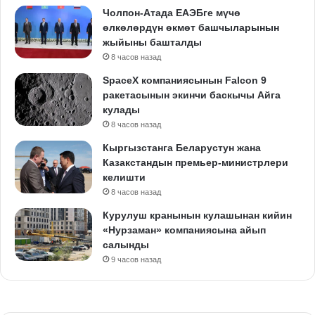
Чолпон-Атада ЕАЭБге мүчө
өлкөлөрдүн өкмөт башчыларынын
жыйыны башталды
8 часов назад
SpaceX компаниясынын Falcon 9
ракетасынын экинчи баскычы Айга
кулады
8 часов назад
Кыргызстанга Беларустун жана
Казакстандын премьер-министрлери
келишти
8 часов назад
Курулуш кранынын кулашынан кийин
«Нурзаман» компаниясына айып
салынды
9 часов назад