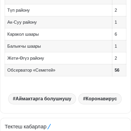
Түп району
2
Ак-Cуу району
1
Каракол шаары
6
Балыкчы шаары
1
Жети-Өгүз району
2
Обсерватор «Семетей»
56
Аймактарга болушнушу
Коронавирус
Тектеш кабарлар