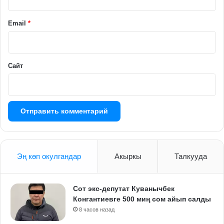
и
й
Email
*
*
Сайт
Эң көп окулгандар
Акыркы
Талкууда
Сот экс-депутат Куванычбек
Конгантиевге 500 миң сом айып салды
8 часов назад