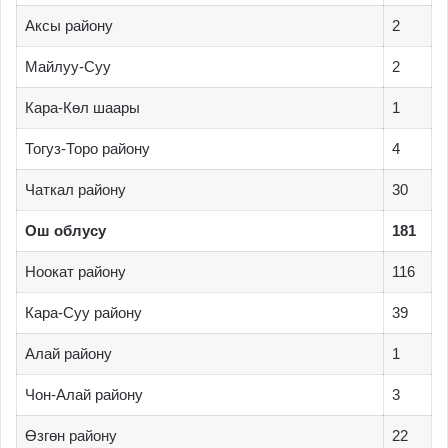
Аксы району
2
Майлуу-Cуу
2
Кара-Көл шаары
1
Тогуз-Торо району
4
Чаткал району
30
Ош облусу
181
Ноокат району
116
Кара-Суу району
39
Алай району
1
Чон-Алай району
3
Өзгөн району
22