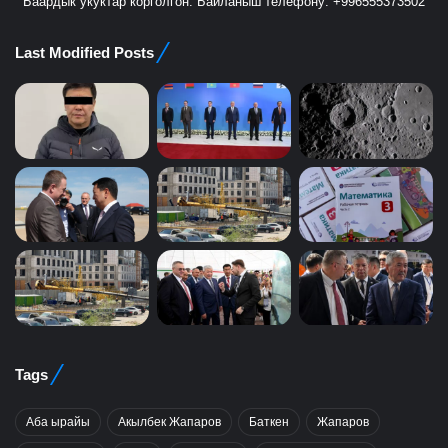
Баардык укуктар корголгон. Байланыш телефону: +996555373502
Last Modified Posts
Tags
Аба ырайы
Акылбек Жапаров
Баткен
Жапаров