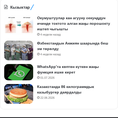
Кызыктар
Окумуштуулар кан агууну секунддун
ичинде токтото алган жаңы порошокту
иштеп чыгышты
4 недели назад
Өзбекстандын Анжиян шаарында беш
эм төрөлдү
4 недели назад
WhatsApp’та көптөн күткөн жаңы
функция ишке кирет
01.07.2026
Казакстанда 86 килограммдык
казыбургер даярдалды
22.06.2026