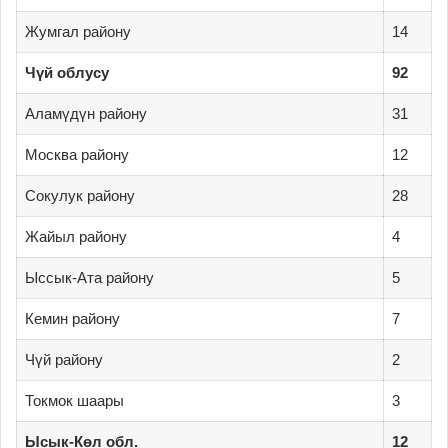
Жумгал району
14
Чүй облусу
92
Аламүдүн району
31
Москва району
12
Сокулук району
28
Жайыл району
4
Ыссык-Ата району
5
Кемин району
7
Чүй району
2
Токмок шаары
3
Ысык-Көл обл.
12