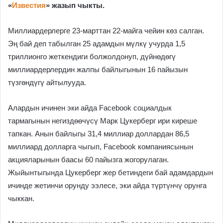
«
Известия
» жазып чыкты.
Миллиардерлерге 23-марттан 22-майга чейин көз салган.
Эң бай деп табылган 25 адамдын мүлкү учурда 1,5
триллионго жеткендиги болжолдонуп, дүйнөдөгү
миллиардерлердин жалпы байлыгынын 16 пайызын
түзгөндүгү айтылууда.
Алардын ичинен эки айда Facebook социалдык
тармагынын негиздөөчүсү Марк Цукерберг ири киреше
тапкан. Анын байлыгы 31,4 миллиар доллардан 86,5
миллиард долларга чыгып, Facebook компаниясынын
акцияларынын баасы 60 пайызга жогорулаган.
Жыйынтыгында Цукерберг жер бетиндеги бай адамдардын
ичинде жетинчи орунду ээлесе, эки айда түртүнчү орунга
чыккан.