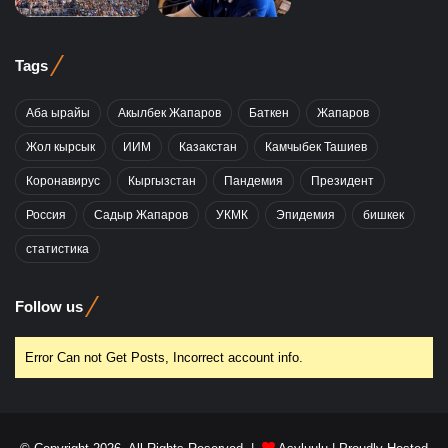
Tags
Аба ырайы
Акылбек Жапаров
Баткен
Жапаров
Жол кырсык
ИИМ
Казакстан
Камчыбек Ташиев
Коронавирус
Кыргызстан
Пандемия
Президент
Россия
Садыр Жапаров
УКМК
Эпидемия
бишкек
статистика
Follow us
Error Can not Get Posts, Incorrect account info.