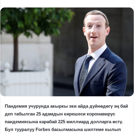
Пандемия учурунда акыркы эки айда дүйнөдөгү эң бай
деп табылган 25 адамдын кирешеси коронавирус
пандемиясына карабай 225 миллиард долларга өстү.
Бул тууралуу Forbes басылмасына шилтеме кылып