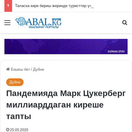
Таласка кире бериш жеринде туристтер үчүн жаңы эс алуу жайы курулууда
Меню
П
Башкы бет
/
Дүйнө
Дүйнө
Пандемияда Марк Цукерберг
миллиарддаган киреше
тапты
25.05.2020