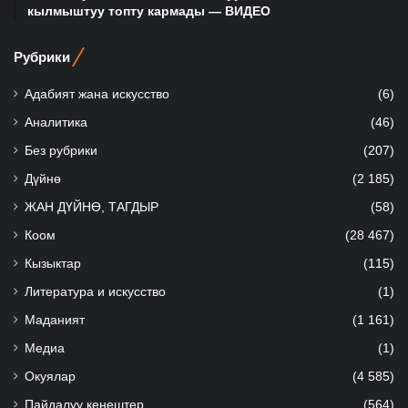
кылмыштуу топту кармады — ВИДЕО
Рубрики
Адабият жана искусство
(6)
Аналитика
(46)
Без рубрики
(207)
Дүйнө
(2 185)
ЖАН ДҮЙНӨ, ТАГДЫР
(58)
Коом
(28 467)
Кызыктар
(115)
Литература и искусство
(1)
Маданият
(1 161)
Медиа
(1)
Окуялар
(4 585)
Пайдалуу кеңештер
(564)