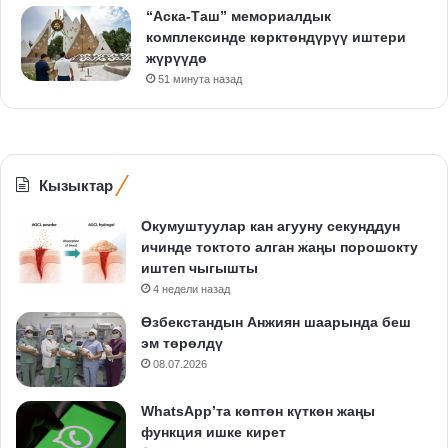
“Аска-Таш” мемориалдык
комплексинде көрктөндүрүү иштери
жүрүүдө
51 минута назад
Кызыктар
Окумуштуулар кан агууну секунддун
ичинде токтото алган жаңы порошокту
иштеп чыгышты
4 недели назад
Өзбекстандын Анжиян шаарында беш
эм төрөлдү
08.07.2026
WhatsApp’та көптөн күткөн жаңы
функция ишке кирет