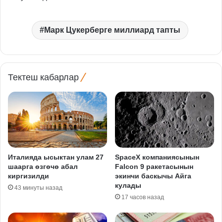
Марк Цукерберге миллиард тапты
Тектеш кабарлар
Италияда ысыктан улам 27
SpaceX компаниясынын
шаарга өзгөчө абал
Falcon 9 ракетасынын
киргизилди
экинчи баскычы Айга
кулады
43 минуты назад
17 часов назад