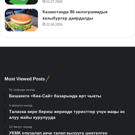
01.07.2026
Казакстанда 86 килограммдык
казыбургер даярдалды
22.06.2026
Most Viewed Posts
51 секунда назад
Бишкекте «Көк-Сай» базарында өрт чыкты
4 минуты назад
Таласка кире бериш жеринде туристтер үчүн жаңы эс
алуу жайы курулууда
12 минут назад
УКМК опузалап акча талап кылууга шектелген