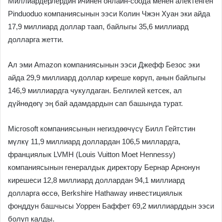
Миллиардерлердин ичинен онлайн-соода менен алектенген
Pinduoduo компаниясынын ээси Колин Чжэн Хуан эки айда
17,9 миллиард доллар таап, байлыгы 35,6 миллиард
долларга жетти.
Ал эми Amazon компаниясынын ээси Джефф Безос эки
айда 29,9 миллиард доллар киреше көрүп, анын байлыгы
146,9 миллиардга чукулдаган. Белгилей кетсек, ал
дүйнөдөгү эң бай адамдардын сап башында турат.
Microsoft компаниясынын негиздөөчүсү Билл Гейтстин
мүлкү 11,9 миллиард доллардан 106,5 миллардга,
франциялык LVMH (Louis Vuitton Moet Hennessy)
компаниясынын генералдык директору Бернар Арнонун
кирешеси 12,8 миллиард доллардан 94,1 миллиард
долларга өссө, Berkshire Hathaway инвестициялык
фонддун башчысы Уоррен Баффет 69,2 миллиарддын ээси
болуп калды.