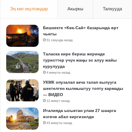
Эң көп окулгандар
Акыркы
Талкууда
Бишкекте «Көк-Сай» базарында өрт
чыкты
51 секунда назад
Таласка кире бериш жеринде
туристтер үчүн жаңы эс алуу жайы
курулууда
4 минуты назад
УКМК опузалап акча талап кылууга
шектелген кылмыштуу топту кармады
— ВИДЕО
12 минут назад
Италияда ысыктан улам 27 шаарга
өзгөчө абал киргизилди
43 минуты назад