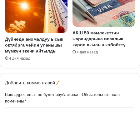
АКШ 50 мамлекеттин
жарандарына визалык
Дүйнөдө аномалдуу ысык
күрөө акысын көбөйттү
октябрга чейин уланышы
мүмкүн экени айтылды
4 дня назад
4 дня назад
Добавить комментарий
Ваш адрес email не будет опубликован.
Обязательные поля
помечены
*
К
о
м