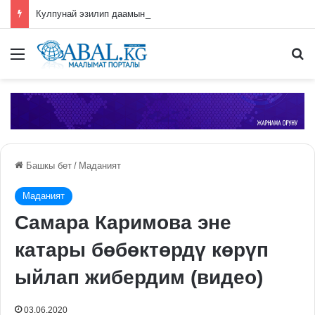
Кулпунай эзилип даамын жоготпоо үчүн туура жууш ыкмасы айтылды
Меню
П
Башкы бет
/
Маданият
Маданият
Самара Каримова эне
катары бөбөктөрдү көрүп
ыйлап жибердим (видео)
03.06.2020