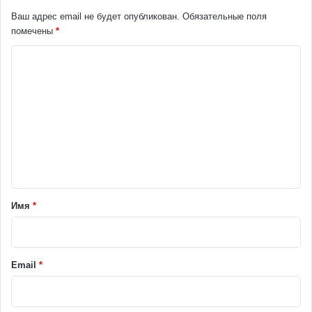
Ваш адрес email не будет опубликован.
Обязательные поля
помечены
*
К
о
м
м
е
н
т
а
Имя
*
р
и
й
Email
*
*