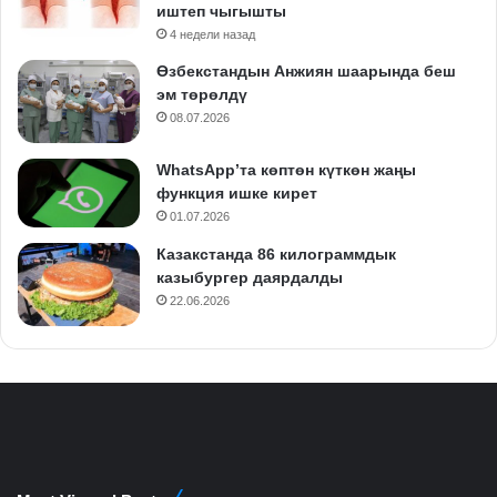
иштеп чыгышты
4 недели назад
Өзбекстандын Анжиян шаарында беш
эм төрөлдү
08.07.2026
WhatsApp’та көптөн күткөн жаңы
функция ишке кирет
01.07.2026
Казакстанда 86 килограммдык
казыбургер даярдалды
22.06.2026