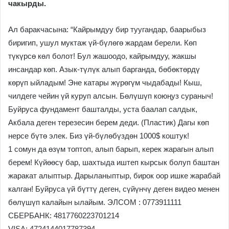
чакырды.
Ал баракчасына: “Кайрымдуу бир туугандар, баарыбыз
биригип, ушул муктаж үй-бүлөгө жардам берели. Көп
түкүрсө көл болот! Бул жашоодо, кайрымдуу, жакшы
инсандар көп. Азык-түлүк алып барганда, бөбөктөрдү
көрүп ыйладым! Эне катары жүрөгүм чыдабады! Кыш,
чилдеге чейин үй куруп алсын. Бөлүшүп коюңуз сураныч!
Буйруса фундамент башталды, уста баалап салдык,
Акбала деген терезесин берем деди. (Пластик) Дагы көп
нерсе бүтө элек. Биз үй-бүлөбүздөн 1000$ коштук!
1 сомун да өзүм топтоп, алып барып, керек жарагын алып
берем! Күйөөсү бар, шахтыда иштеп кырсык болуп баштан
жаракат алыптыр. Дарыланыптыр, бирок оор ишке жарабай
калган! Буйруса үй бүттү деген, сүйүнчү деген видео менен
бөлүшүп калайын ылайым. ЭЛСОМ : 0773911111
СБЕРБАНК: 4817760223701214
VISA: 4724144017787394