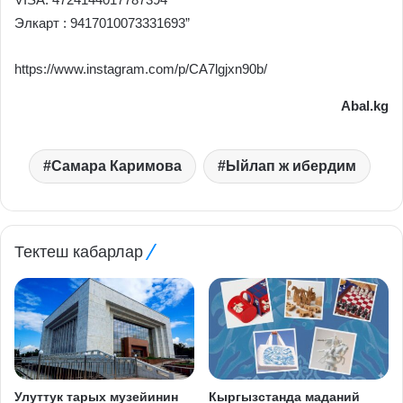
Элкарт : 9417010073331693”
https://www.instagram.com/p/CA7lgjxn90b/
Abal.kg
Самара Каримова
Ыйлап ж ибердим
Тектеш кабарлар
Улуттук тарых музейинин
Кыргызстанда маданий