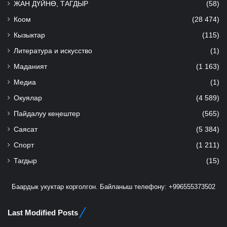
ЖАН ДҮЙНӨ, ТАГДЫР
(58)
Коом
(28 474)
Кызыктар
(115)
Литература и искусство
(1)
Маданият
(1 163)
Медиа
(1)
Окуялар
(4 589)
Пайдалуу кеңештер
(565)
Саясат
(5 384)
Спорт
(1 211)
Тагдыр
(15)
Баардык укуктар корголгон. Байланыш телефону: +996555373502
Last Modified Posts