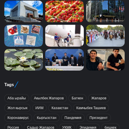
Tags
Аба ырайы
Акылбек Жапаров
Баткен
Жапаров
Жол кырсык
ИИМ
Казакстан
Камчыбек Ташиев
Коронавирус
Кыргызстан
Пандемия
Президент
Россия
Садыр Жапаров
УКМК
Эпидемия
бишкек