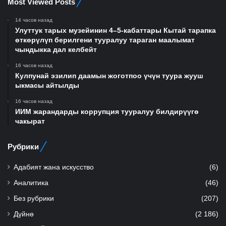
Most Viewed Posts
14 часов назад
Улуттук тарых музейинин 4–5-кабаттары Кытай тарапка
өткөрүлүп берилгени тууралуу тараган маалымат
чындыкка дал келбейт
16 часов назад
Кулпунай эзилип даамын жоготпоо үчүн туура жууш
ыкмасы айтылды
16 часов назад
ИИМ жарандарды коррупция тууралуу билдирүүгө
чакырат
Рубрики
Адабият жана искусство
(6)
Аналитика
(46)
Без рубрики
(207)
Дүйнө
(2 186)