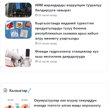
ИИМ жарандарды коррупция тууралуу
билдирүүгө чакырат
16 часов назад
Кыргызстанда маданий туристтик
продуктуларды түзүү боюнча
республикалык сынакка арыз кабыл
алуу мөөнөтү узартылды
16 часов назад
Өлкөдө гидроэлектр станциялар күз-
кыш мезгилине даярдалууда
16 часов назад
Кызыктар
Окумуштуулар кан агууну секунддун
ичинде токтото алган жаңы порошокту