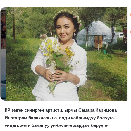
КР эмгек сиңирген артисти, ырчы Самара Каримова
Инстаграм баракчасына элди кайрымдуу болууга
үндөп, жети балалуу үй-бүлөгө жардам берүүгө