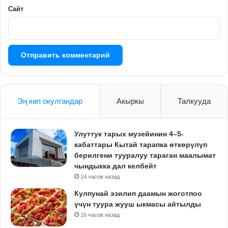
Сайт
Эң көп окулгандар
Акыркы
Талкууда
Улуттук тарых музейинин 4–5-
кабаттары Кытай тарапка өткөрүлүп
берилгени тууралуу тараган маалымат
чындыкка дал келбейт
14 часов назад
Кулпунай эзилип даамын жоготпоо
үчүн туура жууш ыкмасы айтылды
16 часов назад