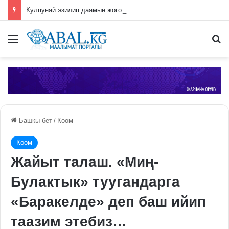
Кулпунай эзилип даамын жоготпоо үчүн туура жууш ыкмасы айтылды
Меню
П
Башкы бет
/
Коом
Коом
Жайыт талаш. «Миң-
Булактык» туугандарга
«Баракелде» деп баш ийип
таазим этебиз…