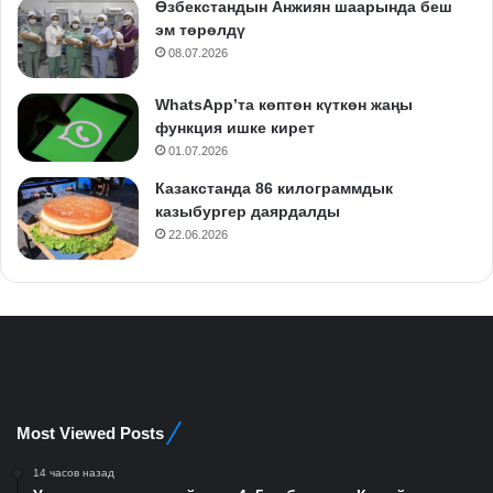
Өзбекстандын Анжиян шаарында беш
эм төрөлдү
08.07.2026
WhatsApp’та көптөн күткөн жаңы
функция ишке кирет
01.07.2026
Казакстанда 86 килограммдык
казыбургер даярдалды
22.06.2026
Most Viewed Posts
14 часов назад