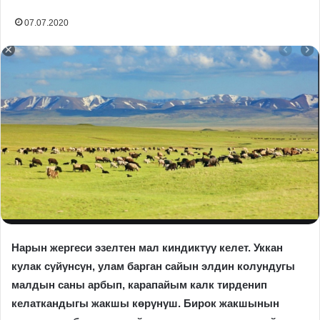
07.07.2020
Нарын жергеси эзелтен мал киндиктγγ келет. Уккан
кулак сγйγнсγн, улам барган сайын элдин колундугы
малдын саны арбып, карапайым калк тирденип
келаткандыгы жакшы көрγнγш. Бирок жакшынын