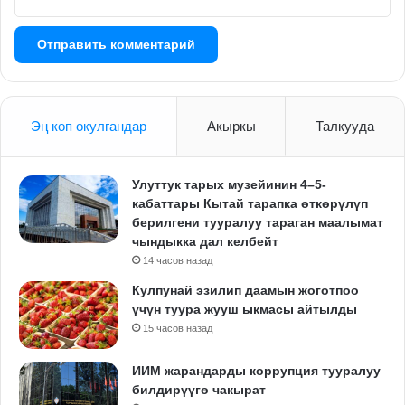
Эң көп окулгандар
Акыркы
Талкууда
Улуттук тарых музейинин 4–5-
кабаттары Кытай тарапка өткөрүлүп
берилгени тууралуу тараган маалымат
чындыкка дал келбейт
14 часов назад
Кулпунай эзилип даамын жоготпоо
үчүн туура жууш ыкмасы айтылды
15 часов назад
ИИМ жарандарды коррупция тууралуу
билдирүүгө чакырат