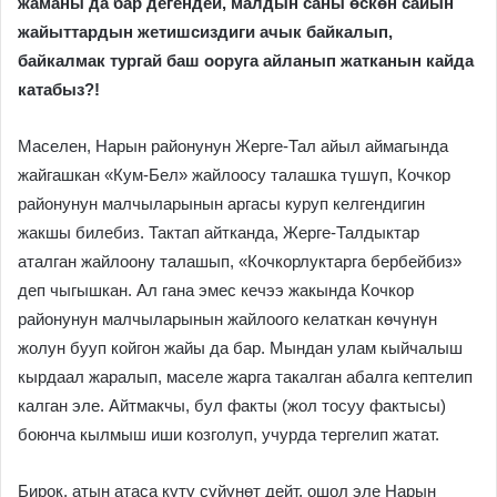
жаманы да бар дегендей, малдын саны өскөн сайын
жайыттардын жетишсиздиги ачык байкалып,
байкалмак тургай баш ооруга айланып жатканын кайда
катабыз?!
Маселен, Нарын районунун Жерге-Тал айыл аймагында
жайгашкан «Кум-Бел» жайлоосу талашка тγшγп, Кочкор
районунун малчыларынын аргасы куруп келгендигин
жакшы билебиз. Тактап айтканда, Жерге-Талдыктар
аталган жайлоону талашып, «Кочкорлуктарга бербейбиз»
деп чыгышкан. Ал гана эмес кечээ жакында Кочкор
районунун малчыларынын жайлоого келаткан көчγнγн
жолун бууп койгон жайы да бар. Мындан улам кыйчалыш
кырдаал жаралып, маселе жарга такалган абалга кептелип
калган эле. Айтмакчы, бул факты (жол тосуу фактысы)
боюнча кылмыш иши козголуп, учурда тергелип жатат.
Бирок, атын атаса куту сγйγнөт дейт, ошол эле Нарын