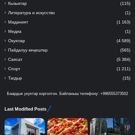
Кызыктар
(115)
Литература и искусство
(1)
Маданият
(1 163)
Медиа
(1)
Окуялар
(4 589)
Пайдалуу кеңештер
(565)
Саясат
(5 384)
Спорт
(1 211)
Тагдыр
(15)
Баардык укуктар корголгон. Байланыш телефону: +996555373502
Last Modified Posts