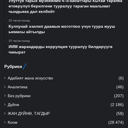
Улуттук тарых музейинин 4–5-кабаттары Кытай тарапка
өткөрүлүп берилгени тууралуу тараган маалымат
чындыкка дал келбейт
15 часов назад
Кулпунай эзилип даамын жоготпоо үчүн туура жууш
ыкмасы айтылды
15 часов назад
ИИМ жарандарды коррупция тууралуу билдирүүгө
чакырат
Рубрики
Адабият жана искусство
(6)
Аналитика
(46)
Без рубрики
(207)
Дүйнө
(2 186)
ЖАН ДҮЙНӨ, ТАГДЫР
(58)
Коом
(28 474)