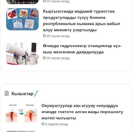
15 часов назад
Кыргызстанда маданий туристтик
продуктуларды түзүү боюнча
республикалык сынакка арыз кабыл
алуу мөөнөтү узартылды
16 часов назад
Өлкөдө гидроэлектр станциялар күз-
кыш мезгилине даярдалууда
16 часов назад
Кызыктар
Окумуштуулар кан агууну секунддун
ичинде токтото алган жаңы порошокту
иштеп чыгышты
4 недели назад