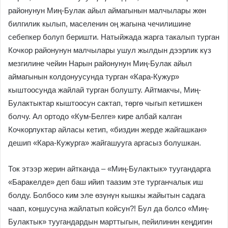
районунун Миң-Булак айыл аймагынын малчылары жөн
билгилик кылып, маселенин оң жагына чечилишине
себепкер болуп беришти. Натыйжада жарга такалып турган
Кочкор районунун малчылары ушул жылдын дээрлик кγз
мезгилине чейин Нарын районунун Миң-Булак айыл
аймагынын колдонуусунда турган «Кара-Кужур»
кыштоосунда жайлай турган болушту. Айтмакчы, Миң-
Булактыктар кыштоосун сактап, төргө чыгып кетишкен
болчу. Ал ортодо «Кум-Белге» кире албай калган
Кочкорлуктар айласы кетип, «биздин жерде жайгашкан»
дешип «Кара-Кужурга» жайгашууга аргасыз болушкан.
Ток этээр жерин айтканда – «Миң-Булактык» туугандарга
«Баракелде» деп баш ийип таазим эте турганчалык иш
болду. Болбосо ким эле өзγнγн кышкы жайытын садага
чаап, коңшусуна жайлатып койсун?! Бул да болсо «Миң-
Булактык» туугандардын марттыгын, пейилинин кеңдигин