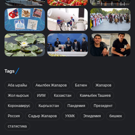
Tags
Аба ырайы
Акылбек Жапаров
Баткен
Жапаров
Жол кырсык
ИИМ
Казакстан
Камчыбек Ташиев
Коронавирус
Кыргызстан
Пандемия
Президент
Россия
Садыр Жапаров
УКМК
Эпидемия
бишкек
статистика