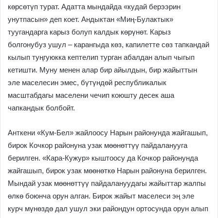
көрсөтγп турат. Адатта мындайда «кудай берээрин
унутпасын» деп коет. Андыктан «Миң-Булактык»
туугандарга карыз болуп калдык көрγнөт. Карыз
болгонубуз ушул – карангыда көз, капилетте сөз тапкандай
кылып туңгуюкка кептелип турган абалдан алып чыгып
кетишти. Муну менен алар бир айылдын, бир жайыттын
эле маселесин эмес, бγтγндөй республикалык
масштабдагы маселени чечип коюшту десек аша
чапкандык болбойт.
Анткени «Кум-Бел» жайлоосу Нарын районунда жайгашып,
бирок Кочкор районуна узак мөөнөттγγ пайдаланууга
берилген. «Кара-Кужур» кыштоосу да Кочкор районунда
жайгашып, бирок узак мөөнөткө Нарын районуна берилген.
Мындай узак мөөнөттγγ пайдалануудагы жайыттар жалпы
өлкө боюнча орун алган. Бирок жайыт маселеси эң эле
курч мγнөздө дал ушул эки райондун ортосунда орун алып