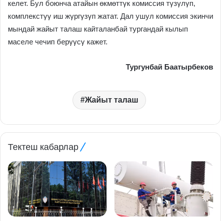
келет. Бул боюнча атайын өкмөттγк комиссия тγзγлγп,
комплекстγγ иш жγргγзγп жатат. Дал ушул комиссия экинчи
мындай жайыт талаш кайталанбай тургандай кылып
маселе чечип берγγсγ кажет.
Тургунбай Баатырбеков
Жайыт талаш
Тектеш кабарлар