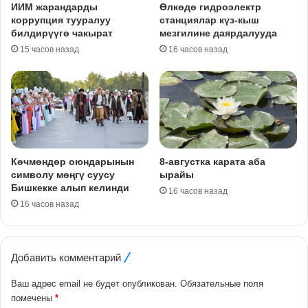
ИИМ жарандарды
Өлкөдө гидроэлектр
коррупция тууралуу
станциялар күз-кыш
билдирүүгө чакырат
мезгилине даярдалууда
15 часов назад
16 часов назад
Көчмөндөр оюндарынын
8-августка карата аба
символу мөңгү суусу
ырайы
Бишкекке алып келинди
16 часов назад
16 часов назад
Добавить комментарий
Ваш адрес email не будет опубликован.
Обязательные поля
помечены
*