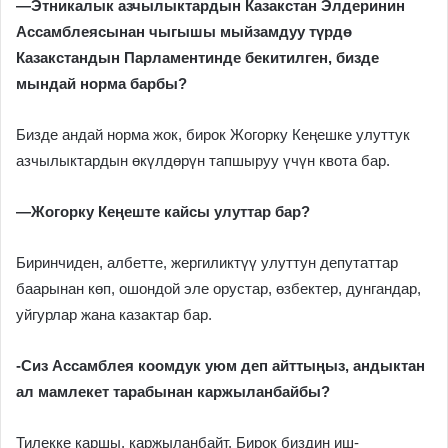
—
Этникалык азчылыктардын Казакстан Элдеринин
Ассамблеясынан чыгышы мыйзамдуу түрдө
Казакстандын Парламентинде бекитилген, бизде
мындай норма барбы?
Бизде андай норма жок, бирок Жогорку Кеңешке улуттук
азчылыктардын өкүлдөрүн тапшыруу үчүн квота бар.
—
Жогорку Кеңеште кайсы улуттар бар?
Биринчиден, албетте, жергиликтүү улуттун депутаттар
баарынан көп, ошондой эле орустар, өзбектер, дунгандар,
уйгурлар жана казактар бар.
-Сиз Ассамблея коомдук уюм деп айттыңыз, андыктан
ал мамлекет тарабынан каржыланбайбы?
Тилекке каршы, каржыланбайт. Бирок биздин иш-