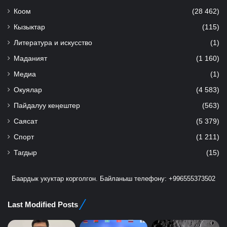
Коом
(28 462)
Кызыктар
(115)
Литература и искусство
(1)
Маданият
(1 160)
Медиа
(1)
Окуялар
(4 583)
Пайдалуу кеңештер
(563)
Саясат
(5 379)
Спорт
(1 211)
Тагдыр
(15)
Баардык укуктар корголгон. Байланыш телефону: +996555373502
Last Modified Posts