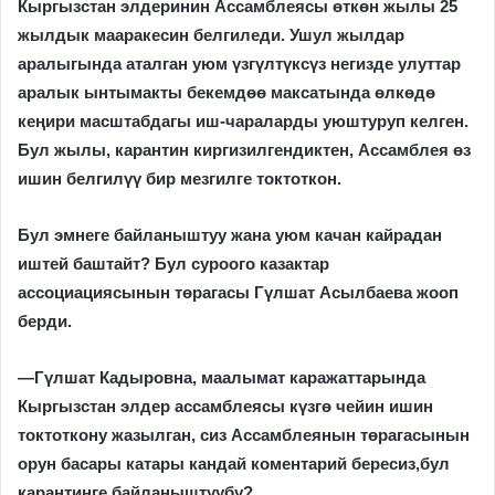
Кыргызстан элдеринин Ассамблеясы өткөн жылы 25
жылдык мааракесин белгиледи.
Ушул жылдар
аралыгында аталган уюм үзгүлтүксүз негизде улуттар
аралык ынтымакты бекемдөө максатында өлкөдө
кеңири масштабдагы иш-чараларды уюштуруп келген.
Бул жылы, карантин киргизилгендиктен, Ассамблея өз
ишин белгилүү бир мезгилге токтоткон.
Бул эмнеге байланыштуу жана уюм качан кайрадан
иштей баштайт? Бул суроого казактар
ассоциациясынын төрагасы Гүлшат Асылбаева жооп
берди.
—
Гүлшат Кадыровна, маалымат каражаттарында
Кыргызстан элдер ассамблеясы күзгө чейин ишин
токтоткону жазылган, сиз Ассамблеянын төрагасынын
орун басары катары кандай коментарий бересиз,бул
карантинге байланыштуубу?