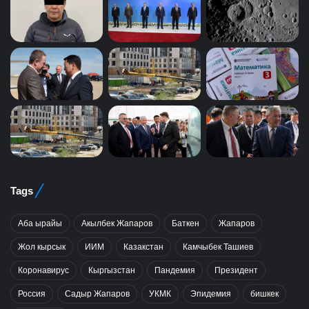
Tags
Аба ырайы
Акылбек Жапаров
Баткен
Жапаров
Жол кырсык
ИИМ
Казакстан
Камчыбек Ташиев
Коронавирус
Кыргызстан
Пандемия
Президент
Россия
Садыр Жапаров
УКМК
Эпидемия
бишкек