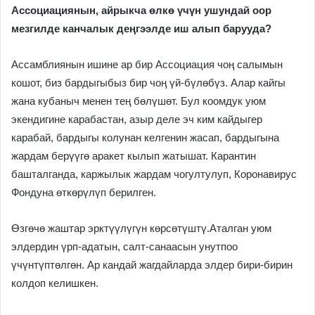
Ассоциациянын, айрыкча өлкө үчүн ушундай оор
мезгилде канчалык деңгээлде иш алып барууда?
Ассамблиянын ишине ар бир Ассоциация чоң салымын
кошот, биз бардыгыбыз бир чоң үй-бүлөбүз. Алар кайгы
жана кубаныч менен тең бөлүшөт. Бул коомдук уюм
экендигине карабастан, азыр деле эч ким кайдыгер
карабай, бардыгы колунан келгенин жасап, бардыгына
жардам берүүгө аракет кылып жатышат. Карантин
башталганда, каржылык жардам чогултулуп, Коронавирус
Фондуна өткөрүлүп берилген.
Өзгөчө жаштар эрктүүлүгүн көрсөтүштү.Аталган уюм
элдердин үрп-адатын, салт-санаасын унутпоо
үчүнтүптөлгөн. Ар кандай жагдайларда элдер бири-бирин
колдоп келишкен.