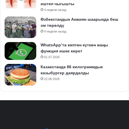
иштеп чыгышты
4 недели назад
Өзбекстандын Анжиян шаарында беш
эм төрөлдү
4 недели назад
WhatsApp’та көптөн күткөн жаңы
функция ишке кирет
01.07.2026
Казакстанда 86 килограммдык
казыбургер даярдалды
22.06.2026