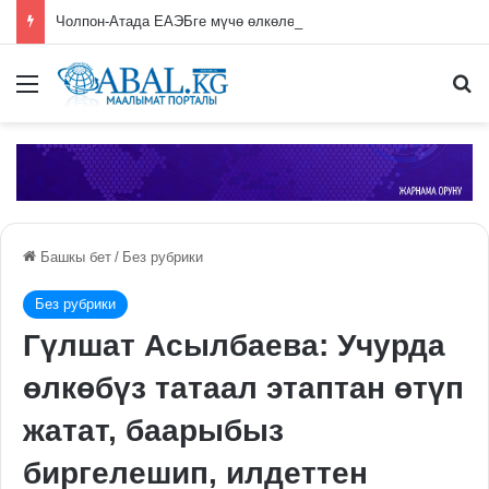
Чолпон-Атада ЕАЭБге мүчө өлкөлөрдүн өкмөт башчыларынын жыйыны башталды
Меню
П
Башкы бет
/
Без рубрики
Без рубрики
Гүлшат Асылбаева: Учурда
өлкөбүз татаал этаптан өтүп
жатат, баарыбыз
биргелешип, илдеттен