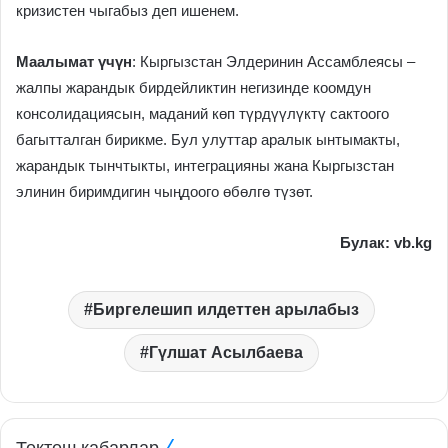
кризистен чыгабыз деп ишенем.
Маалымат үчүн
: Кыргызстан Элдеринин Ассамблеясы –
жалпы жарандык бирдейликтин негизинде коомдун
консолидациясын, маданий көп түрдүүлүктү сактоого
багытталган бирикме. Бул улуттар аралык ынтымакты,
жарандык тынчтыкты, интеграцияны жана Кыргызстан
элинин биримдигин чыңдоого өбөлгө түзөт.
Булак: vb.kg
Биргелешип илдеттен арылабыз
Гүлшат Асылбаева
Тектеш кабарлар