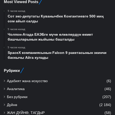
Most Viewed Posts
5 часов назад
Сот экс-депутаты Куванычбек Конгантиевге 500 миң
сом айып салды
5 часов назад
Чолпон-Атада ЕАЭБге мүчө өлкөлөрдүн өкмөт
башчыларынын жыйыны башталды
5 часов назад
SpaceX компаниясынын Falcon 9 ракетасынын экинчи
баскычы Айга кулады
Рубрики
Адабият жана искусство
(6)
Аналитика
(46)
Без рубрики
(207)
Дүйнө
(2 184)
ЖАН ДҮЙНӨ, ТАГДЫР
(58)