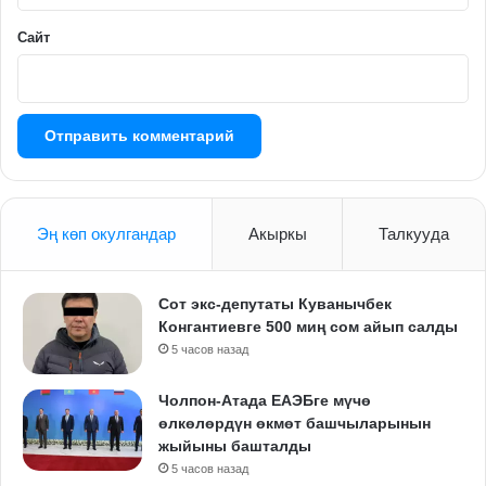
Сайт
Эң көп окулгандар
Акыркы
Талкууда
Сот экс-депутаты Куванычбек
Конгантиевге 500 миң сом айып салды
5 часов назад
Чолпон-Атада ЕАЭБге мүчө
өлкөлөрдүн өкмөт башчыларынын
жыйыны башталды
5 часов назад