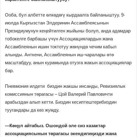
Ооба, бул албетте өлкөдөгү кырдаалга байланыштуу. 9-
июлда Кыргызстан Элдеринин Ассамблеясынын
Президиумунун кеңейтилген жыйыны болуп, анда адамдар
тобокелге барбашы үчүн Ассоциациялардын жана
Ассамблеянын ишин токтотуу жөнүндө чечим кабыл
алынды. Анткени, Ассамблеянын иш-чаралары өтө
масштабдуу, анын курамында отузга жакын ассоциациялар
бар.
Пневмония илдети биздин жакшы инсанды, Ревизиялык
комиссиянын төрагасы – Цой Валерий Павловичти
арабыздан алып кетти. Биздин кесиптештерибиздин
туугандары да көз жумду.
—
Көңүл айтабыз. Ошондой эле сиз казактар
ассоциациясынын төрагасы экендигиңизди жана