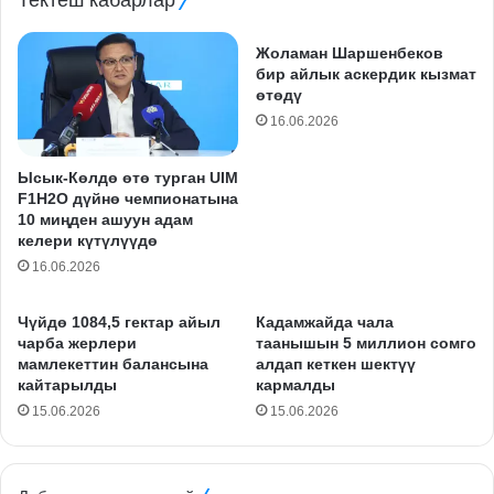
Жоламан Шаршенбеков
бир айлык аскердик кызмат
өтөдү
16.06.2026
Ысык-Көлдө өтө турган UIM
F1H2O дүйнө чемпионатына
10 миңден ашуун адам
келери күтүлүүдө
16.06.2026
Чүйдө 1084,5 гектар айыл
Кадамжайда чала
чарба жерлери
таанышын 5 миллион сомго
мамлекеттин балансына
алдап кеткен шектүү
кайтарылды
кармалды
15.06.2026
15.06.2026