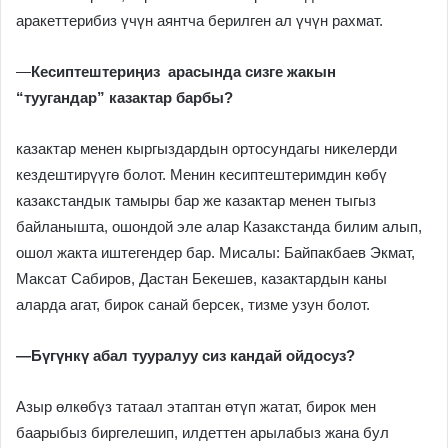
аракеттерибиз үчүн аянтча берилген ал үчүн рахмат.
—
Кесиптештериңиз арасында сизге жакын
“туугандар” казактар барбы?
казактар менен кыргыздардын ортосундагы никелерди
кездештирүүгө болот. Менин кесиптештеримдин көбү
казакстандык тамыры бар же казактар менен тыгыз
байланышта, ошондой эле алар Казакстанда билим алып,
ошол жакта иштегендер бар. Мисалы: Байпакбаев Экмат,
Максат Сабиров, Дастан Бекешев, казактардын каны
аларда агат, бирок санай берсек, тизме узун болот.
—
Бүгүнкү абал тууралуу сиз кандай ойдосуз?
Азыр өлкөбүз татаал этаптан өтүп жатат, бирок мен
баарыбыз биргелешип, илдеттен арылабыз жана бул