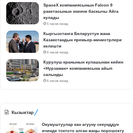
SpaceX компаниясынын Falcon 9
ракетасынын экинчи баскычы Айга
кулады
5 часов назад
Кыргызстанга Беларустун жана
Казакстандын премьер-министрлери
келишти
6 часов назад
Курулуш кранынын кулашынан кийин
«Нурзаман» компаниясына айып
салынды
6 часов назад
Кызыктар
Окумуштуулар кан агууну секунддун
ичинде токтото алган жаңы порошокту