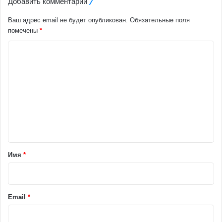
Добавить комментарий
Ваш адрес email не будет опубликован.
Обязательные поля
помечены
*
К
о
м
м
е
н
т
а
Имя
*
р
и
й
Email
*
*