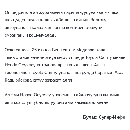
Ошондой эле ал жубайынын дарылануусуна кылмышка
шектүүдөн акча талап кылбаганын айтып, болгону
автоунаасын кайра калыбына келтирип берүүнү
суранганын кошумчалады.
Эске салсак, 26-июнда Бишкектеги Медеров жана
Тыныстанов көчөлөрүнүн кесилишинде Toyota Camry менен
Honda Odyssey автоунаалары кагылышкан. Анын
кесепетинен Toyota Camry унаасында рулда бараткан Асел
Кадырбекова катуу жаракат алган.
Ал эми Honda Odyssey унаасынын айдоочусуна кылмыш
иши козголуп, убактылуу бир айга камакка алынган.
Булак: Супер-Инфо