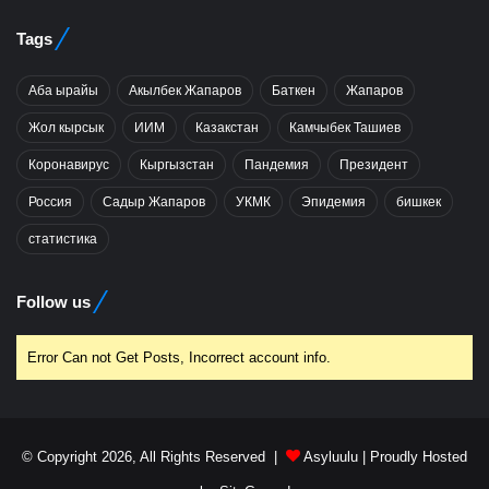
Tags
Аба ырайы
Акылбек Жапаров
Баткен
Жапаров
Жол кырсык
ИИМ
Казакстан
Камчыбек Ташиев
Коронавирус
Кыргызстан
Пандемия
Президент
Россия
Садыр Жапаров
УКМК
Эпидемия
бишкек
статистика
Follow us
Error Can not Get Posts, Incorrect account info.
© Copyright 2026, All Rights Reserved |
Asyluulu
| Proudly Hosted