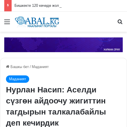
Бишкекте 120 көчөдө жол оңдоо иштери жүрүп жатат
Меню
П
Башкы бет
/
Маданият
Маданият
Нурлан Насип: Аселди
сүзгөн айдоочу жигиттин
тагдырын талкалабайлы
деп кечирдик