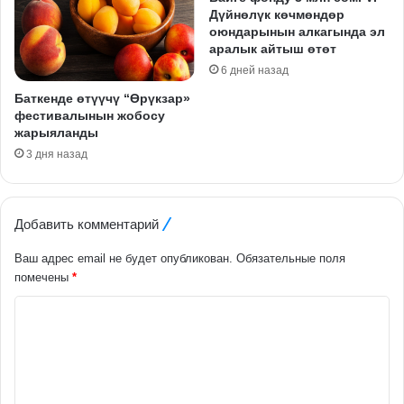
Дүйнөлүк көчмөндөр
оюндарынын алкагында эл
аралык айтыш өтөт
6 дней назад
Баткенде өтүүчү “Өрүкзар»
фестивалынын жобосу
жарыяланды
3 дня назад
Добавить комментарий
Ваш адрес email не будет опубликован.
Обязательные поля
помечены
*
К
о
м
м