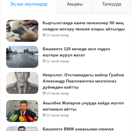
Эң көп окулгандар
Акыркы
Талкууда
Кыргызстанда канча пенсионер 50 миң
сомдон жогору пенсия алары айтылды
12 часов назад
Бишкекте 120 көчөдө жол оңдоо
иштери жүрүп жатат
12 часов назад
Некролог. Отставкадагы майор Грабов
Александр Павловичтин мезгилсиз
дүйнөдөн кайтты
13 часов назад
Акылбек Жапаров учурда кайда иштеп
жатканын айтты
13 часов назад
Бишкекте BMW унаасынан оюнчук