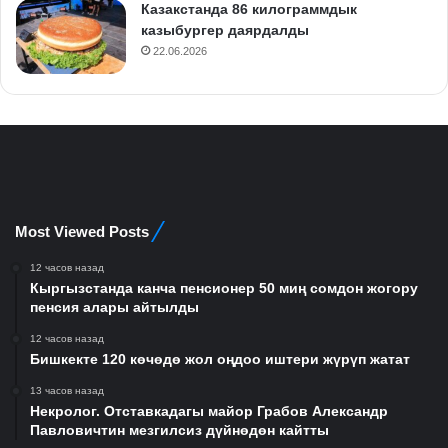
Казакстанда 86 килограммдык
казыбургер даярдалды
22.06.2026
Most Viewed Posts
12 часов назад
Кыргызстанда канча пенсионер 50 миң сомдон жогору
пенсия алары айтылды
12 часов назад
Бишкекте 120 көчөдө жол оңдоо иштери жүрүп жатат
13 часов назад
Некролог. Отставкадагы майор Грабов Александр
Павловичтин мезгилсиз дүйнөдөн кайтты