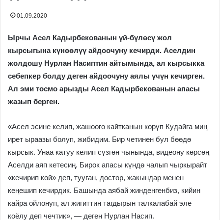
01.09.2020
Ырчы Асел Кадырбекованын үй-бүлөсү жол
кырсыгына күнөөлүү айдоочуну кечирди. Аселдин
жолдошу Нурлан Насиптин
айтымында, ал кырсыкка
себепкер болду деген айдоочуну аялы үчүн кечирген.
Ал эми тосмо арызды Асел Кадырбекованын апасы
жазып берген.
«Асел эсине келип, жашоого кайтканын көрүп Кудайга миң
ирет ыраазы болуп, жибидим. Бир четинен бул бөөдө
кырсык. Унаа катуу келип сүзгөн чынында, видеону көрсөң
Аселди аяп кетесиң. Бирок апасы күндө чалып чыркырайт
«кечирип кой» деп, тууган, достор, жакындар менен
кеңешип кечирдик. Башында аябай жинденгенбиз, кийин
кайра ойлонуп, ал жигиттин тагдырын талкалабай эле
коёлу деп чечтик», — деген Нурлан Насип.