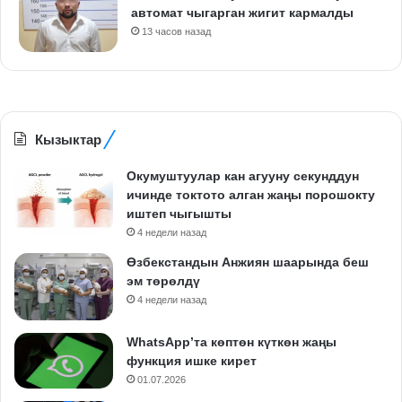
автомат чыгарган жигит кармалды
13 часов назад
Кызыктар
Окумуштуулар кан агууну секунддун
ичинде токтото алган жаңы порошокту
иштеп чыгышты
4 недели назад
Өзбекстандын Анжиян шаарында беш
эм төрөлдү
4 недели назад
WhatsApp’та көптөн күткөн жаңы
функция ишке кирет
01.07.2026