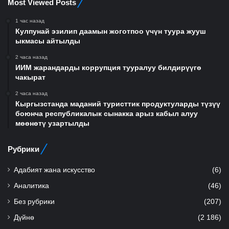
Most Viewed Posts
1 час назад
Кулпунай эзилип даамын жоготпоо үчүн туура жууш
ыкмасы айтылды
2 часа назад
ИИМ жарандарды коррупция тууралуу билдирүүгө
чакырат
2 часа назад
Кыргызстанда маданий туристтик продуктуларды түзүү
боюнча республикалык сынакка арыз кабыл алуу
мөөнөтү узартылды
Рубрики
Адабият жана искусство
(6)
Аналитика
(46)
Без рубрики
(207)
Дүйнө
(2 186)