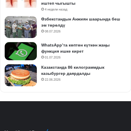
иштеп чыгышты
4 недели назад
Өзбекстандын Анжиян шаарында беш
эм төрөлдү
08.07.2026
WhatsApp’та көптөн күткөн жаңы
функция ишке кирет
01.07.2026
Казакстанда 86 килограммдык
казыбургер даярдалды
22.06.2026