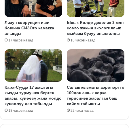
Лизун коррупция иши
Ысык-Көлдө дээрлик 3 млн
боюнча СИЗОго камакка
сомго жакын экологиялык
алынды
мыйзам бузуу аныкталды
17 часов назад
18 часов назад
Кара-Сууда 17 жаштагы
Салык кызматы аэропортто
кызды турмушка берген
100дөн ашык норка
апасы, күйөөсү жана молдо
терисинен жасалган баш
күнөөлүү деп табылды
кийим табышты
18 часов назад
22 часа назад