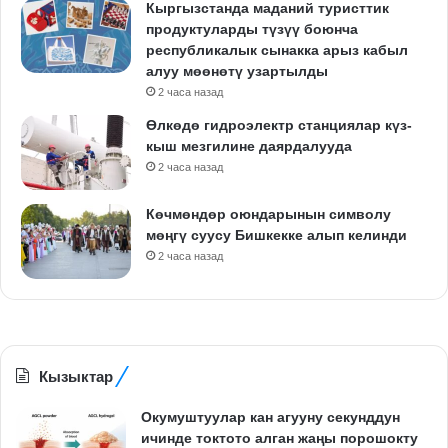
Кыргызстанда маданий туристтик
продуктуларды түзүү боюнча
республикалык сынакка арыз кабыл
алуу мөөнөтү узартылды
2 часа назад
Өлкөдө гидроэлектр станциялар күз-
кыш мезгилине даярдалууда
2 часа назад
Көчмөндөр оюндарынын символу
мөңгү суусу Бишкекке алып келинди
2 часа назад
Кызыктар
Окумуштуулар кан агууну секунддун
ичинде токтото алган жаңы порошокту