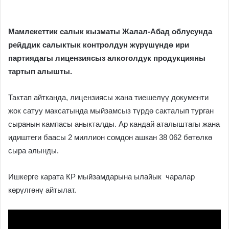
Мамлекеттик салык кызматы Жалал-Абад облусунда
рейддик салыктык контролдун жүрүшүндө ири
партиядагы лицензиясыз алкоголдук продукцияны
тартып алышты.
Тактап айтканда, лицензиясы жана тиешелүү документи
жок сатуу максатында мыйзамсыз түрдө сакталып турган
сыранын кампасы аныкталды. Ар кандай аталыштагы жана
идиштеги баасы 2 миллион сомдон ашкан 38 062 бөтөлкө
сыра алынды.
Ишкерге карата КР мыйзамдарына ылайык чаралар
көрүлгөнү айтылат.