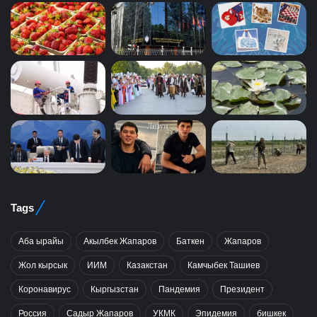
Tags
Аба ырайы
Акылбек Жапаров
Баткен
Жапаров
Жол кырсык
ИИМ
Казакстан
Камчыбек Ташиев
Коронавирус
Кыргызстан
Пандемия
Президент
Россия
Садыр Жапаров
УКМК
Эпидемия
бишкек