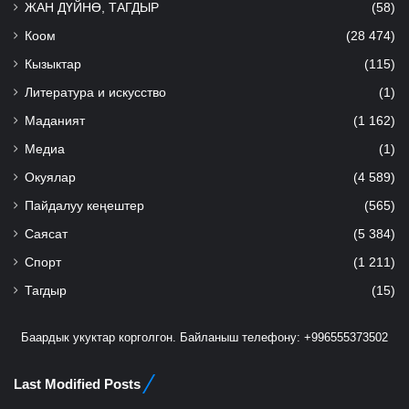
ЖАН ДҮЙНӨ, ТАГДЫР
(58)
Коом
(28 474)
Кызыктар
(115)
Литература и искусство
(1)
Маданият
(1 162)
Медиа
(1)
Окуялар
(4 589)
Пайдалуу кеңештер
(565)
Саясат
(5 384)
Спорт
(1 211)
Тагдыр
(15)
Баардык укуктар корголгон. Байланыш телефону: +996555373502
Last Modified Posts