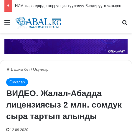
ИИМ жарандарды коррупция тууралуу билдирүүгө чакырат
Меню
П
Башкы бет
/
Окуялар
Окуялар
ВИДЕО. Жалал-Абадда
лицензиясыз 2 млн. сомдук
сыра тартып алынды
12.09.2020