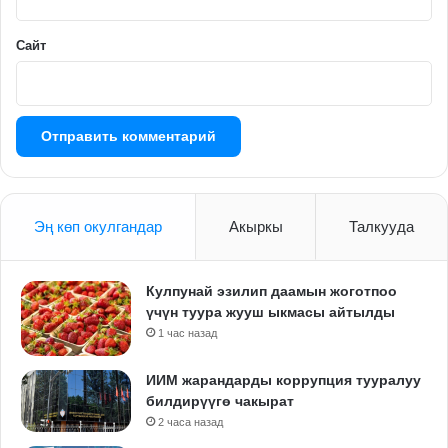
Сайт
Эң көп окулгандар
Акыркы
Талкууда
Кулпунай эзилип даамын жоготпоо
үчүн туура жууш ыкмасы айтылды
1 час назад
ИИМ жарандарды коррупция тууралуу
билдирүүгө чакырат
2 часа назад