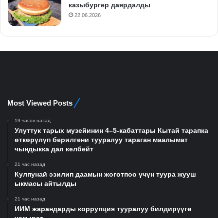
казыбургер даярдалды
22.06.2026
Most Viewed Posts
19 часов назад
Улуттук тарых музейинин 4–5-кабаттары Кытай тарапка
өткөрүлүп берилгени тууралуу тараган маалымат
чындыкка дал келбейт
21 час назад
Кулпунай эзилип даамын жоготпоо үчүн туура жууш
ыкмасы айтылды
21 час назад
ИИМ жарандарды коррупция тууралуу билдирүүгө