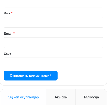
т
а
Имя
*
р
и
й
Email
*
*
Сайт
Эң көп окулгандар
Акыркы
Талкууда