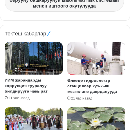
берууну башкаруунун маалыматтык системаы
менен иштоого окутулууда
Тектеш кабарлар
ИИМ жарандарды
Өлкөдө гидроэлектр
коррупция тууралуу
станциялар күз-кыш
билдирүүгө чакырат
мезгилине даярдалууда
21 час назад
21 час назад