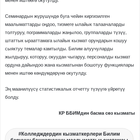
менен иштөөгө окутулду.
Семинардын жүрүшүндө буга чейин киргизилген
маалыматтарды оңдоо, тизмеге ылайык талаачаларды
толтуруу, пограммаларды жаңылоо, группаларды түзүү,
штаттык ырааттамага ылайык кызмат орундарын кошуу
сыяктуу темалар камтылды. Билим алуучуларды
жылдыруу, которуу, окуудан чыгаруу, персоналды кызмат
ордуна дайындоо жана кызматынан бошотуу функциялары
менен иштөө көндүмдөрүнө окутулду.
Эң маанилүүсү статистикалык отчетту түзүүгө үйрөтүү
болду.
КР ББИМдин басма сөз кызматы
Колледждердин кызматкерлери Билим