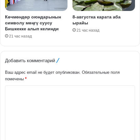
Көчмөндөр оюндарынын
8-августка карата аба
символу мөңгү суусу
ырайы
Бишкекке алып келинди
21 час назад
21 час назад
Добавить комментарий
Ваш адрес email не будет опубликован.
Обязательные поля
помечены
*
К
о
м
м
е
н