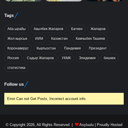
Tags
Аба ырайы
Акылбек Жапаров
Баткен
Жапаров
Жол кырсык
ИИМ
Казакстан
Камчыбек Ташиев
Коронавирус
Кыргызстан
Пандемия
Президент
Россия
Садыр Жапаров
УКМК
Эпидемия
бишкек
статистика
Follow us
Error Can not Get Posts, Incorrect account info.
© Copyright 2026, All Rights Reserved |
Asyluulu
| Proudly Hosted