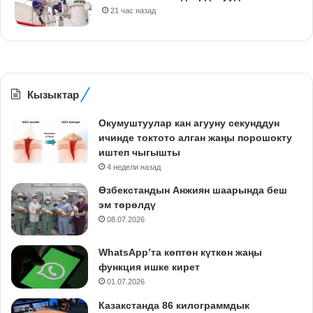
21 час назад
Кызыктар
Окумуштуулар кан агууну секунддун
ичинде токтото алган жаңы порошокту
иштеп чыгышты
4 недели назад
Өзбекстандын Анжиян шаарында беш
эм төрөлдү
08.07.2026
WhatsApp’та көптөн күткөн жаңы
функция ишке кирет
01.07.2026
Казакстанда 86 килограммдык