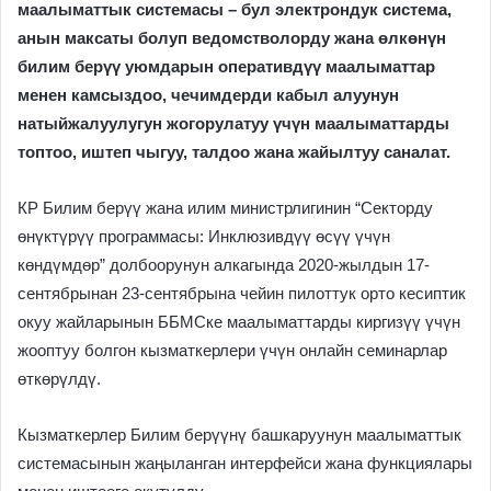
маалыматтык системасы – бул электрондук система,
анын максаты болуп ведомстволорду жана өлкөнүн
билим берүү уюмдарын оперативдүү маалыматтар
менен камсыздоо, чечимдерди кабыл алуунун
натыйжалуулугун жогорулатуу үчүн маалыматтарды
топтоо, иштеп чыгуу, талдоо жана жайылтуу саналат.
КР Билим берүү жана илим министрлигинин “Секторду
өнүктүрүү программасы: Инклюзивдүү өсүү үчүн
көндүмдөр” долбоорунун алкагында 2020-жылдын 17-
сентябрынан 23-сентябрына чейин пилоттук орто кесиптик
окуу жайларынын ББМСке маалыматтарды киргизүү үчүн
жооптуу болгон кызматкерлери үчүн онлайн семинарлар
өткөрүлдү.
Кызматкерлер Билим берүүнү башкаруунун маалыматтык
системасынын жаңыланган интерфейси жана функциялары