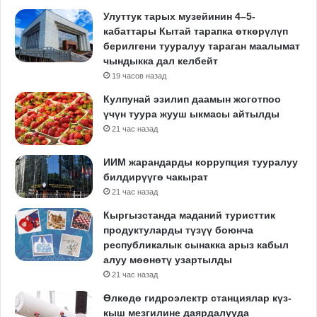
Улуттук тарых музейинин 4–5-
кабаттары Кытай тарапка өткөрүлүп
берилгени тууралуу тараган маалымат
чындыкка дал келбейт
19 часов назад
Кулпунай эзилип даамын жоготпоо
үчүн туура жууш ыкмасы айтылды
21 час назад
ИИМ жарандарды коррупция тууралуу
билдирүүгө чакырат
21 час назад
Кыргызстанда маданий туристтик
продуктуларды түзүү боюнча
республикалык сынакка арыз кабыл
алуу мөөнөтү узартылды
21 час назад
Өлкөдө гидроэлектр станциялар күз-
кыш мезгилине даярдалууда