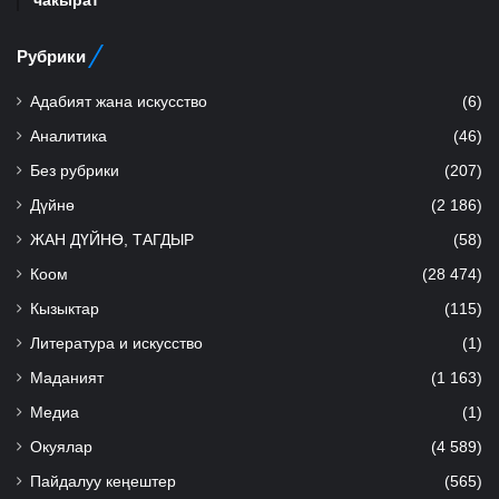
чакырат
Рубрики
Адабият жана искусство
(6)
Аналитика
(46)
Без рубрики
(207)
Дүйнө
(2 186)
ЖАН ДҮЙНӨ, ТАГДЫР
(58)
Коом
(28 474)
Кызыктар
(115)
Литература и искусство
(1)
Маданият
(1 163)
Медиа
(1)
Окуялар
(4 589)
Пайдалуу кеңештер
(565)