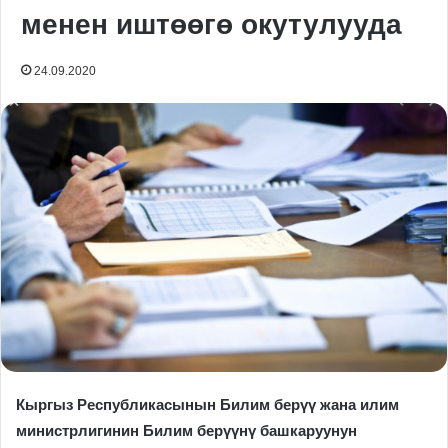
менен иштөөгө окутулууда
24.09.2020
Кыргыз Республикасынын Билим берүү жана илим
министрлигинин Билим берүүнү башкаруунун