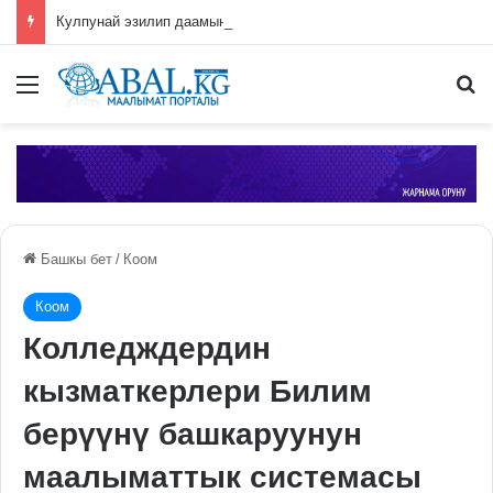
Кулпунай эзилип даамын жоготпоо үчүн туура жууш ыкмасы айтылды
Меню
П
Башкы бет
/
Коом
Коом
Колледждердин
кызматкерлери Билим
берүүнү башкаруунун
маалыматтык системасы